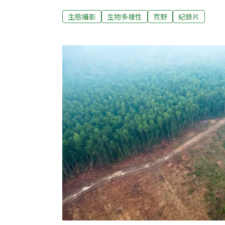
次感受到時間的重量，本片以極致詩意的影像
生態攝影
生物多樣性
荒野
紀錄片
著。沈可尚說，這部片讓他學會「浪費時間」
間，體會人與自然的真正距離。 「我一直嚮
人。」《我在荒野做了一場夢》不是典型的生
他與團隊一路在拍攝中拋開既定想像，轉而尋
看方式——「怎麼拍，才最適合這個人、這段
感到被觸動。」一切緣起於製片王師的一通電
灣最後的荒野》攝影集引發的回響，便邀沈可
尚憶述第一次和徐仁修見面時，對