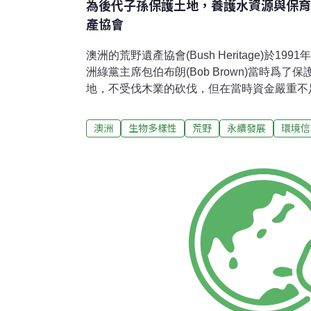
為後代子孫保護土地，養護水資源與保育
產協會
澳洲的荒野遺產協會(Bush Heritage)於1
洲綠黨主席包伯布朗(Bob Brown)當時爲
地，不受伐木業的砍伐，但在當時資金嚴重不
冒險購買這些林地。在購買後，為支付購買該
先用其獲得的環境獎之獎金做為保證金，成立
澳洲
生物多樣性
荒野
永續發展
環境信
大眾募款以湊足資金。目前荒野遺產協會的總
作人員，包括保護區管理員與生態學家。運作的
年時保護佔地七百萬公頃的土地，養護水資源
透過贈與、遺贈與購買的方式，保護具有保育
擁有34個保育地，佔地947,000公頃。在
會採取類似於國家公園的管理層級，也就是在
永久保護這些土地，不受開發與破壞。這些永