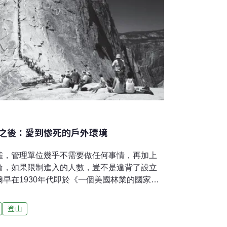
之後：愛到慘死的戶外環境
雀，管理單位幾乎不需要做任何事情，再加上
論，如果限制進入的人數，豈不是違背了設立
早在1930年代即於《一個美國林業的國家計
or American Forestry）中提出荒野遭到過度使用的
理的需要，但真正的管理作為要等到1950-
登山
動大行其道之時，才實際進入政府的議程中。大