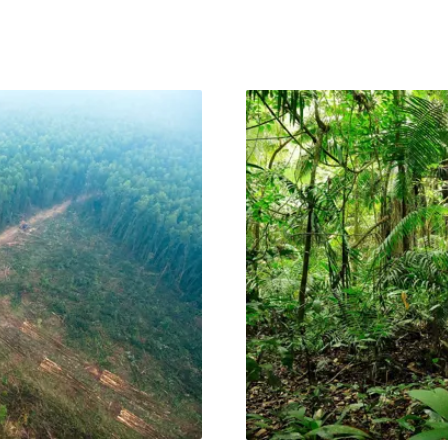
家熟悉的「乘載量」（carryi
語言凝結徐仁修的凝視與執
生態乘載量（biological cap
：在漫長等待與偶然相遇之
理乘載量（psychologica
往那些一生只做一件事的
對戶外遊憩活動的承受度，
態紀錄片。導演沈可尚說，
被踩成荒漠、為人類尿
找一種更貼近生命狀態的觀
歷程，最後還能讓觀眾確實
話。王師留意到徐仁修《台
尚談談拍攝的可能性。沈可