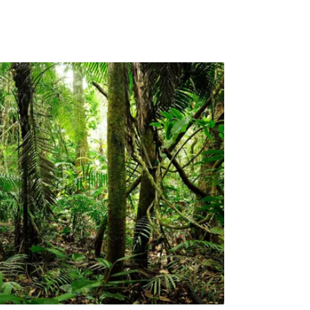
ng capacity）就是解決方法之一，其下還分為
acity）、環境乘載量（physical capacity）、心
l capacity）三個分類。生態乘載量指的是動植物
比如說一條溪裡的魚類被釣光、一片高山草原