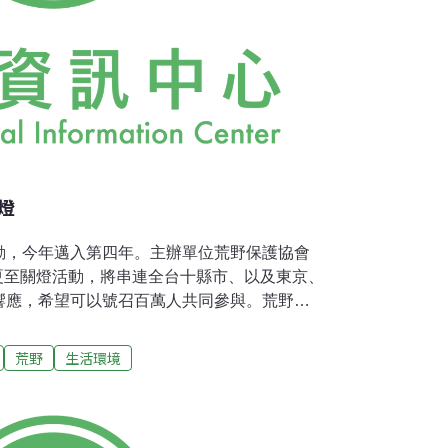
燈
動，今年邁入第四年。主辦單位荒野保護協會
1日夏至關燈活動，將串連全台十縣市、以及東京、
響應，希望可以號召百萬人共同參與。荒野保
「排碳導致平均溫度升高2度時，會影響整個生
.3度。」2007年的夏至關燈活動，募集65萬
荒野
生活環境
萬度電，節碳187公噸。施純榮表示，關燈不只
變成低碳教育與文化的開始。施純榮指出，台
在照明，而根據統計將近50%店家打烊之後，
業時段都是徹夜亮著，等於是多餘的能源浪