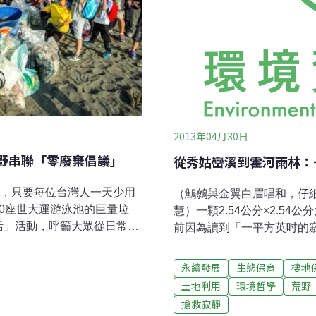
2013年04月30日
荒野串聯「零廢棄倡議」
從秀姑巒溪到霍河雨林：
活，只要每位台灣人一天少用
（鷦鷯與金翼白眉唱和，仔
0座世大運游泳池的巨量垃
慧）一顆2.54公分×2.5
活」活動，呼籲大眾從日常生
前因為讀到「一平方英吋的寂靜」 （O
內吸引超過700位民眾貼文
書，認識了作者戈登．漢普頓（G
00人關注。垃圾大戰其實不只
錄音師，得獎無數經驗豐富
永續發展
生態保育
棲地
，為了響應國際熱門的「零
棒的錄音地點是美國奧林匹
土地利用
環境哲學
荒野
6個環境友善團體共同發起的「#
安酋長送給他的石頭，放在
搶救寂靜
眾在9月間盡量使用減塑四寶
然聲境（soundscape