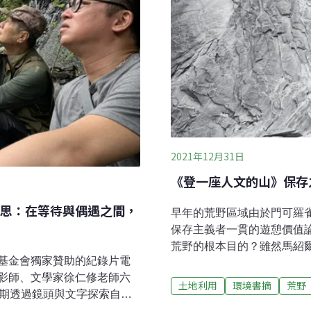
2021年12月31日
《登一座人文的山》保存
思：在等待與偶遇之間，
早年的荒野區域由於門可羅
保存主義者一貫的遊憩價值
荒野的根本目的？雖然馬紹爾
基金會獨家贊助的紀錄片電
畫》（A National Plan f
影師、文學家徐仁修老師六
可能性，以及教育訪客荒野倫
土地利用
環境書摘
荒野
長期透過鏡頭與文字探索自
1960年代，也就是戶外活
019年的一場手術，讓他首