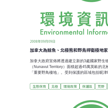
2008年09月09日
加拿大為鯨魚、北極熊和野鳥捍衛極地家
加拿大政府宣佈將透過建立新的3處國家野生
（Nunavut Territory）面積超過45萬
「重要野鳥棲地」。受到保護的區域包括昵津嘎尼克
莎貝拉灣）、卡庫路依特（Qaqulluit，又
（Akpait，即瑞德灣）。以上3個區域都位
生態保育
北極
環境政策
保護區
荒野
署長吉汎德（Julie Gelfand）表示：「
保育和野地保存的行動是項好消息。」他並提
鳥棲地位於卡庫路依特和阿克帕伊特國家野生
的繁衍與覓食重點區域將得到妥善保育。」 