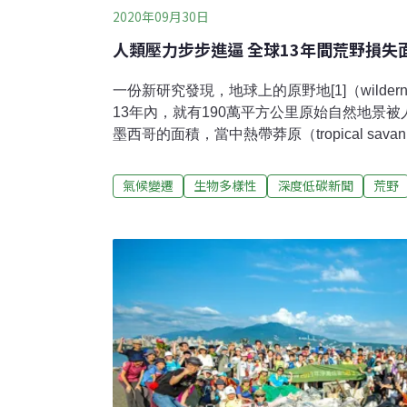
2020年09月30日
人類壓力步步進逼 全球13年間荒野損失
一份新研究發現，地球上的原野地[1]（wilde
13年內，就有190萬平方公里原始自然地景
墨西哥的面積，當中熱帶莽原（tropical sava
（grasslands）因人類壓力而損失的面積
地球的生物多樣性。20%地球表面已劣化 僅
氣候變遷
生物多樣性
深度低碳新聞
荒野
究發表於《One Earth》期刊。來自6個國
調查全球的人類足跡，以及2000年至2013
現，近20%的地球表面已經劣化，只有6%的
加拿大、巴西和澳洲擁有全球最大面積的原野地
平方公里的地表在2000年時還是原野地，1
跡。