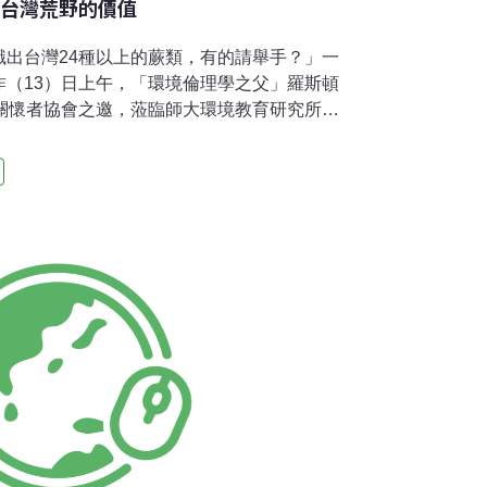
頌台灣荒野的價值
識出台灣24種以上的蕨類，有的請舉手？」一
昨（13）日上午，「環境倫理學之父」羅斯頓
）應生態關懷者協會之邀，蒞臨師大環境教育研究所演
人需要城市，卻不需要跟自然荒野互動，也因
鼓勵環教所師生，希望未來能夠教台灣學生認
摩莎豐富的生物多樣性。然而，究竟大自然中
價值對於台灣的人與地究竟有何幫助呢？羅斯
能不到台幣2元，上市包裝後卻叫價500、
是勞動成本而非自然資本 。人類的勞動力和科
所用，但是前提是這些原物料要存於自然，才
類每年全球從自然得到33兆美元的資本，全球
18兆美元，可見自然資本是人類的勞動價值2倍