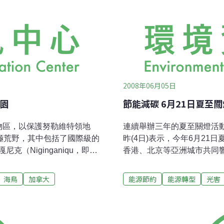
2008年06月05日
園
節能減碳 6月21日夏至關
物區，以保護努勒維特領地
連續舉辦三年的夏至關燈活
英畝的北極荒野，其中包括了國際級的
昨(4日)表示，今年6月2
（Niginganiqu，即伊
香港、北京等亞洲城市共同
稱西若爾角）和阿克帕伊特
護協會秘書長施純榮表示：
在巴芬島最北端。 加拿大自然署
態系統，台灣平均溫度已升高1
海鳥
加拿大
能源節約
能源轉型
光害
這對加拿大境內的鳥類、生物多樣性
人次關燈、70分鐘省下30
出：「加拿大的兩處重要野
是一日儀式，要讓夏至關燈
物區。這表示數百萬隻候鳥
灣一般家戶商業電力19%用
根據這項協議，加拿大政府將
其實招牌燈和騎樓燈在非營