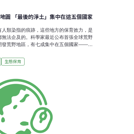
野地圖 「最後的淨土」集中在這五個國家
有人類染指的痕跡，這些地方的保育效力，是
都無法企及的。科學家最近公布首張全球荒野
開發荒野地區，有七成集中在五個國家——澳
加拿大，呼籲國際社會立即採取保護行動。英
於《自然》期刊的研究，昆士蘭大學（UQ）和
生態保育
）的研究人員製作了首張全球荒野地圖，可看出
未受到工業影響的荒野地區。研究者排除了南
不屬於任何國家。研究團隊在2016年製作陸
搜集未開發的海洋資料。他們發現，超過77％的
的海洋都已受到人類活動影響。