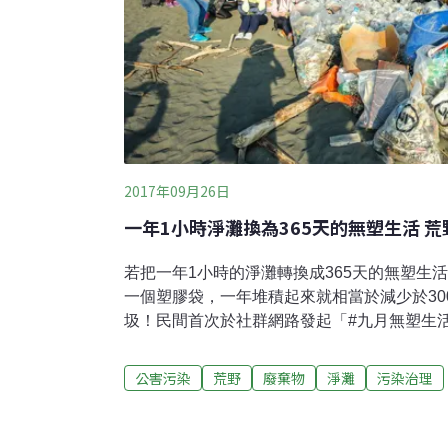
2017年09月26日
一年1小時淨灘換為365天的無塑生活 
若把一年1小時的淨灘轉換成365天的無塑生
一個塑膠袋，一年堆積起來就相當於減少於30
圾！民間首次於社群網路發起「#九月無塑生
活開始減少一次性塑膠用品的使用，短短一個月
分享自己的「減塑四寶」，估計已吸引2萬30
公害污染
荒野
廢棄物
淨灘
污染治理
台灣受害，世界各國都接連傳出垃圾暴量危機
廢棄倡議」（Zero Waste），首次由全台1
九月無塑生活」，藉由網路活動的方式鼓勵民