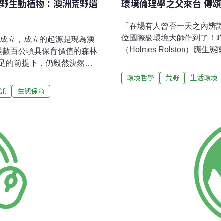
野生動植物：澳洲荒野遺
環境倫理學之父來台 傳
「在場有人曾否一天之內辨
位國際級環境大師作到了！
991年成立，成立的起源是現為澳
（Holmes Rolston
了保護數百公頃具保育價值的森林
說，他強調，大多人都認為
足的前提下，仍毅然決然的
此很少看見荒野的價值。他
筆土地的費用，包伯布朗首
環境哲學
荒野
生活環境
識荒野價值，一起慶祝福爾
了荒野遺產協會，並開始向
託
生態保育
的荒野有什麼價值呢？這些
部在墨爾本，旗下有70名工
頓舉例道，一片光碟的成本可
長程目標，是希望於2025
600元。這中間的獲利大多
與野生動植物。另一方面也
技的確可以使自然資源為人
價值的土地，現今協會旗下
有被利用的可能性。他說人
保育區管理模式方面，荒野遺產協
國民生產總值（GNP）只有
具有法律效應的規範之下，
久保護區