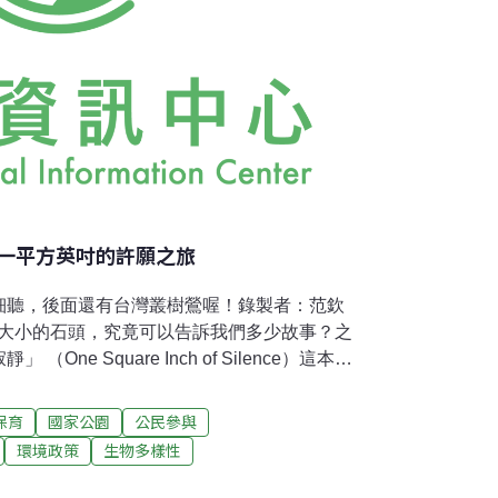
一平方英吋的許願之旅
細聽，後面還有台灣叢樹鶯喔！錄製者：范欽
4公分大小的石頭，究竟可以告訴我們多少故事？之
ne Square Inch of Silence）這本
ordon Hempton），他是一位自然野地的
。在戈登過去將近三十年來的錄音經驗中，最
保育
國家公園
公民參與
克國家內的霍河雨林， 於是他把過去一位印地
環境政策
生物多樣性
這個最精彩的聲音殿堂裡，作為他所要保護自
）的目標。我寫信表達了對他所作所 為的欣賞，同時