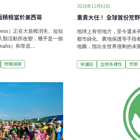
2018年11月02日
面積相當於墨西哥
重責大任！ 全球首份荒
rness）正在大規模消失。短短
地球上有些地方，至今還未
被人類活動所改變，幾乎是一個
都市綠化、農地保護等手段
nnahs）和草原
地圖，指出全世界僅剩的未
最大。研究作者說，這將大幅改變
洲、美國、巴西、俄羅斯、
有6%地表人類壓力減輕這份研
國衛報報導，根據最新發表
物種滅絕
保護區
生物多樣性
荒野
家的17位科學家利用衛星影像，
野生動物保育協會（WCS
年間的人類足跡變化。結果發
哪些國家應負責保護這些尚
地表人類壓力減輕。俄羅斯、
極洲和公海，因為這兩個地區
，佔全球60%。約有110萬
地上的荒野資料，2018年
3年後出現某種程度的人類足
土地（南極洲除外）和87％