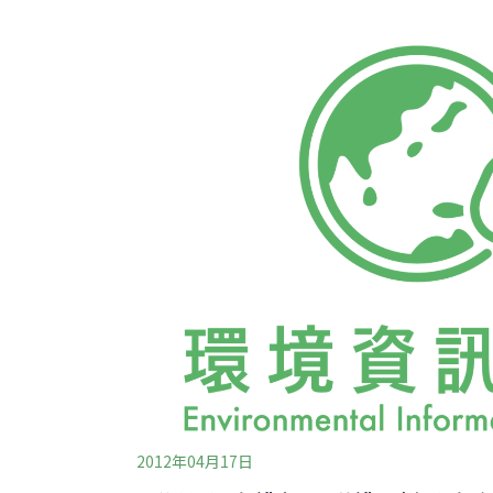
（環保餐具、環保水壺、購物袋、便當盒）裝
同倡導一次性包裝的減量，活動距離結束尚有
少了26萬件的一次性餐飲垃圾。環保署於今年
「全國揪團認養淨灘」，延續6月8日的世界海
2012年04月17日