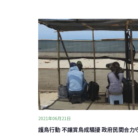
有多處不當「拍鳥」場所，涉及鳥類「籠拍」
拍攝）、「誘拍」（以食物或聲音引誘鳥類至
害鳥類及生態保育。（中央社報導）綠島觀光旺 
電機組擴增電能綠島觀光業蓬勃，旅遊旺季用電
億元汰換達使用年限的2個發電機組，可增加2
年用電需求。
2021年06月21日
護鳥行動 不讓賞鳥成騷擾 政府民間合力