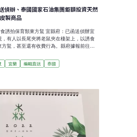
送偵辦、泰國國家石油集團鉅額投資天然
鼠皮製商品
誘食誘拍保育類東方鵟 宜縣府：已函送偵辦宜
現，有人以長尾夾將老鼠夾在棲架上，以誘食
東方鵟，甚至還有收費行為。縣府據報前往稽
誘餌，認為對東方鵟構成騷擾，影響習性與覓
法，已將全案函請保育警察偵辦；地主則澄
鼠
宜蘭
編輯直送
泰國
無關，已拉起封鎖線禁止進入。（自由時報報
地熱、斷層等因素待評估國道6號水沙連高速公
，根據高公局網站資訊，目前已經通車的霧峰
本計畫中還有第二階段埔里到花蓮，顯示因地
要評估後另案核定。立委傅崐萁14日質問行政
定，為何沒下文，交通部長王國材回應，除了工
需經費8000億也非常龐大。（公視新聞網報