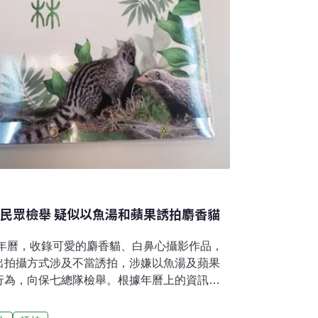
遭民眾檢舉 疑似以魚湯和蘋果誘拍麝香貓
2年曆，收錄可愛的麝香貓、白鼻心攝影作品，
出拍攝方式涉及不當誘拍，涉嫌以魚湯及蘋果
行為，向保七總隊檢舉。根據年曆上的資訊，
心主任、林試所技術服務組組長劉一新。對於
，林試所所長曾彥學表示，將進一步向劉姓組