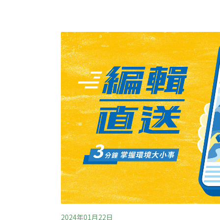
「你看牠有東西吃，就來了有沒有？」出於喜
希望盡快拍到那美麗身影。八色鳥活動的地方
被誘拍的對象還有共域物種，甚至近幾年族群
鴝，也常出現在鳥友搭建的舞台上。等
2024年01月22日