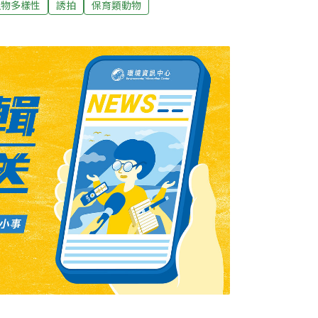
生物多樣性
誘拍
保育類動物
被馴服的雞嚮往大雪山賞鳥聖地已久，已數年未
不過幾個小時就讓我親眼目睹兩種亂象。其一
為沒有確鑿事證，在此不贅述，其二是不當餵
區像巨大磁鐵般，持續引來各式各樣拍鳥的
所邊⋯⋯隨時都有人在左顧右盼，尋找心中嚮
們還在休息進食，才聽到人家說帝雉出現了，