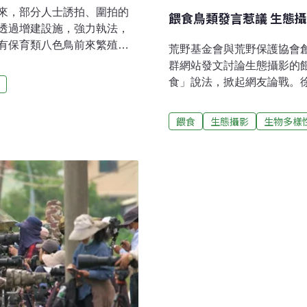
來，部分人士誘拍、圍拍的
餵食鳥類發言惹議 生態
透過增建設施，強力執法，
有保育類八色鳥前來繁殖，
荒野基金會與荒野保護協會
處為維持秩序，今年興建賞
群網站發文討論生態攝影的
，並且裝設監視器蒐證，安
食」說法，掀起網友論戰。
一直是台灣知名賞鳥地點，
示，他本身不曾誘拍鳥類，
攝影者與遊客為了拍照，常
影愛好者私下餵食鳥類的行
餵食
生態攝影
生物多樣
戒心，被戲稱為養雞場。東
來審視，討論哪些事可以做
導，禁止以餵食、播放鳥
食？ 生態圈連番回擊徐仁修
對違反野生動物保育法的騷
教育旅遊時，常分享台灣保
浚工程，堆置土方的場所，
台灣，就是因為嚮導保證可
會透過協調，商請園市政府
他在貼文中指出，餵食當然
限度餵食「不失為吸引愛鳥
出，下方留言一陣撻伐。包
李璟泓皆表示無法認同這樣