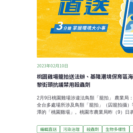
2023年02月10日
桃園雞場籠拍送法辦、基隆潮境保育區海
黎街頭抗議禁用殺蟲劑
2月9日桃園雞場涉違法鳥類「籠拍」 農業局
全台多處場所涉及鳥類「籠拍」（囚籠拍攝）
潭的「桃園雞場」。桃園市農業局昨（9）日
後續稽查已無籠拍情形。台灣動物社會研究會
立法院中興大樓共同召開記者會，檢舉位於桃
編輯直送
污染治理
殺蟲劑
生物多樣性