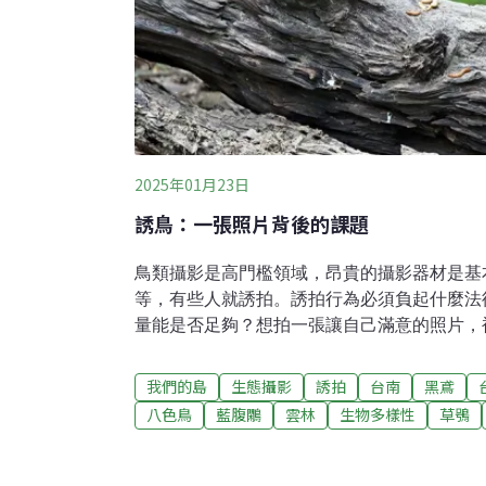
2025年01月23日
誘鳥：一張照片背後的課題
鳥類攝影是高門檻領域，昂貴的攝影器材是基
等，有些人就誘拍。誘拍行為必須負起什麼法
量能是否足夠？想拍一張讓自己滿意的照片，
樣的代價？台南六甲誘拍八色鳥 林保署圍網
一條小溪旁，鳥友搭起了遮陽棚，橫跨小溪的
我們的島
生態攝影
誘拍
台南
黑鳶
木，是特地打造的舞台，為了迎接遠道而來的
八色鳥
藍腹鷴
雲林
生物多樣性
草鴞
陸續來台，和鮮明的羽色成對比，牠們生性隱
層活動，找蟲吃，在自然情況下，要見到牠們
名列亞洲鳥類紅皮書瀕臨絕種生物，在台灣是