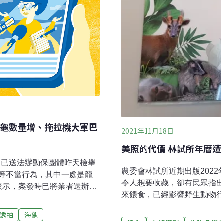
龜數量增、拖拉機大軍巴
2021年11月18日
美照的代價 林試所年曆
：已送法辦動保團體昨天檢舉
農委會林試所近期出版202
等不當行為，其中一處是龍
令人想要收藏，卻有民眾指
表示，案發時已將業者送辦，
來餵食，已經影響野生動物
與民進黨立委林淑芬昨天在
照片拍攝者為前福山研究中
園、新竹、台中及南投等地
誘拍
海龜
公家機關疑似做出不良示範