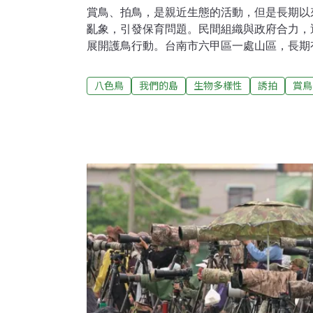
賞鳥、拍鳥，是親近生態的活動，但是長期以
亂象，引發保育問題。民間組織與政府合力，
展開護鳥行動。台南市六甲區一處山區，長期
吸引許多拍鳥、賞鳥人士聚集。嘉義林區管理
鳥牆，拉出人與鳥的距離，禁止餵食誘拍行為
八色鳥
我們的島
生物多樣性
誘拍
賞鳥
排國家森林志工前來守護。台中大雪山林道，
其中保育類藍腹鷳，更是吸引眾人目光。部分
有餵食行為，造成鳥類習慣向人類索食，失去
勢林區管理處於是會同警方，長期上山進行宣
音、過度逼近等不當拍鳥、賞鳥行為，甚至針
擾行為，進行懲處。桃園竹圍漁港長期進行疏
成為保育類小燕鷗的繁殖棲地。桃園市野鳥學
將部分土方堆置場，在小燕鷗繁殖季節