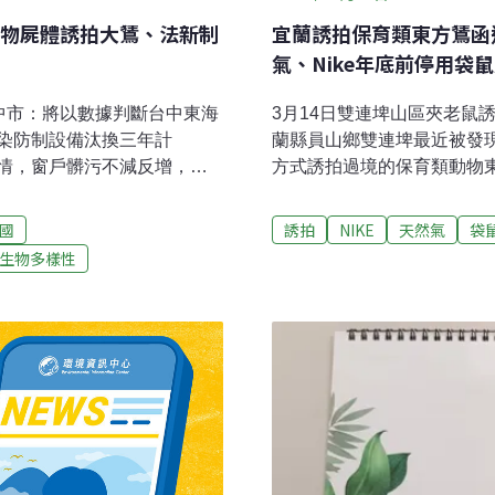
物屍體誘拍大鵟、法新制
宜蘭誘拍保育類東方鵟函
氣、Nike年底前停用袋
 中市：將以數據判斷台中東海
3月14日雙連埤山區夾老鼠
染防制設備汰換三年計
蘭縣員山鄉雙連埤最近被發
情，窗戶髒污不減反增，質
方式誘拍過境的保育類動物
防治空汙設備，尚未制定標
查蒐證，當場發現有人施放
表示，去（2023）年9月
食行為，違反野生動物保育
國
誘拍
NIKE
天然氣
袋
養、更換耗材依據，持續監督
清，不肖人士的行為與他們
生物多樣性
報導）彰市火化場反彈大撤
導）國6埔里延至花蓮案 因
一沒有火化場縣市，彰化市公
路是中台灣第一條橫向國道
一座火化場。不過，因地方反
到埔里其實是第一階段，原
敬老禮金活動上，表達一定
熱與斷層等不確定因素，需
導）
團隊，1994年說要另案核
程上因地質、地熱難度外，所
導）