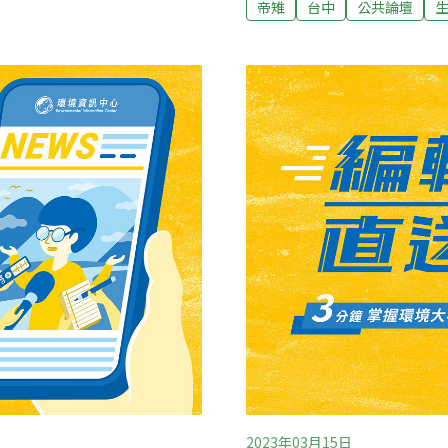
帝雉
台中
公共論壇
愛，鳥友才想拍攝，誘拍是
鳥聖地餵食亂象 帝雉成了
，也常有小彎嘴畫眉出沒，
造訪，沒想到開學一日遊，
擴張迅速的外來種白腰鵲
是發現有人播鳥音誘鳥，因
食。 大雪山是個很妙的地方，怎說？只要有任何動靜，大砲、小相機都會
一齊被吸去，整個森林遊樂
人。步道上、停車場旁、廁
往的飛羽。傍晚，遲鈍的我
抓著相機壓
2023年03月15日