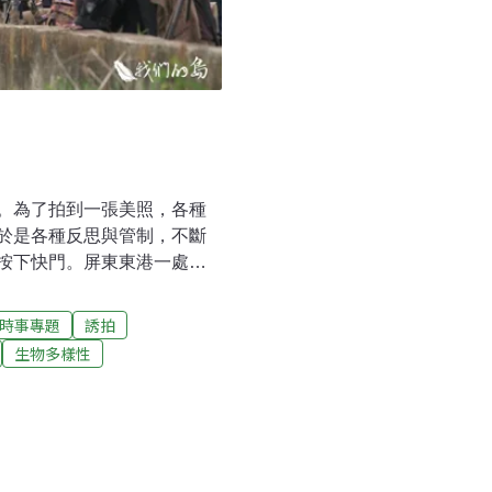
。為了拍到一張美照，各種
於是各種反思與管制，不斷
按下快門。屏東東港一處濕
俗稱大砲的望遠鏡頭，組成
個拍鳥成瘋的時代。為了生
時事專題
誘拍
全不同心態，運用方法也不
生物多樣性
，不太關心鳥類生態。桃園
林，探查一個拍鳥人士聚集
誘鳥類出現，拍鳥人士還會
。還有現場不斷餵食的結
的生態人士吳文，今年4月在