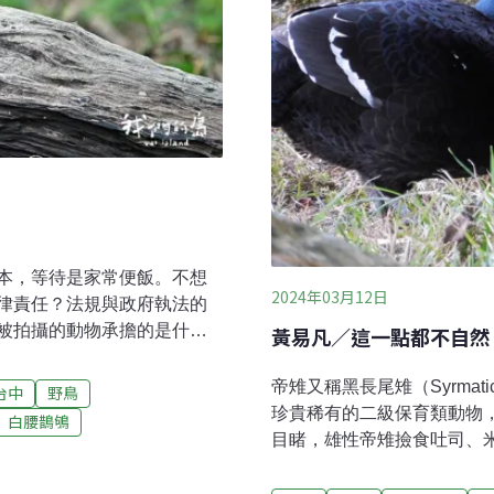
本，等待是家常便飯。不想
2024年03月12日
律責任？法規與政府執法的
被拍攝的動物承擔的是什麼
黃易凡／這一點都不自然
導入志工巡護台南市六甲區，
竹子、地上精心布置的枯
帝雉又稱黑長尾雉（Syrmat
台中
野鳥
八色鳥。4月中下旬，八色鳥
珍貴稀有的二級保育類動物
白腰鵲鴝
密，喜歡在低海拔天然林底
目睹，雄性帝雉撿食吐司、
很不容易，因為數量很少。
照，而未見適當宣導或其他
珍貴稀有的保育類動物。
健康，油脂過高且營養單一