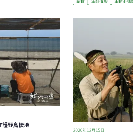
（將鳥類囚禁在特定空間內
餵食
生態攝影
生物多樣
長了解事情原委，未來在出
定點拍攝）的不當行為，傷
社會大眾，不該以不當的手
台電投資3.7億元汰換2發
片 遭民眾檢舉年底將至，各
需求大增，台電將投資3.7
的「森林－霧鎖青山隱獸跡
000kW發電量，滿足未來五
關心生態的民眾指出，照片
隊檢舉。檢舉民眾指出，目
成小塊的蘋果進行誘拍。關
都不是野生動物平常會接
守護野鳥棲地
2020年12月15日