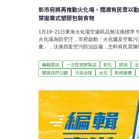
彰市府將再推動火化場、關渡有民眾以動
禁拋棄式塑膠包裝食物
1月19~21日東海火化場空濾耗品無汰換標準
火化場為防空汙，市府啟動「火化爐及空氣污
畫」，汰換四套空污防治設備，怎料有民眾陳
疑設施效率；市議員楊大鋐發現，東海火葬場
準操作、保養維護程序，要求訂定標準。中市府
編輯直送
一次性塑膠製品
彰化
誘拍
法
11日起，逐日紀錄設施差數值，作觸維護保
關渡自然公園
污染治理
台北
氣候變遷
操作人員依標準流程保養維護設備。（聯合報
案 市府重申推動恐再釀抗爭彰化縣是全國唯
所斥資1400萬將興建藝術生命園區，並規劃
彈聲浪大自行撤案，但市公所日前在發放春節
要推動，地方醞釀重啟抗爭。（公視新聞網報