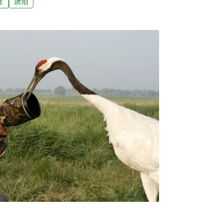
性
誘拍
版品的把關上也會更謹慎。曾彥學並藉此呼籲
法進行動物誘拍。公家機關年曆使用涉誘拍照
機關行號紛紛推出2022年曆，林試所近期出版
」年曆主打麝香貓、白鼻心可愛的模樣，卻被
是在福山植物園以誘拍方式拍攝，並向保七總
前有充分的證據掌握，拍攝者是利用魚湯及切
心生態的檢舉民眾向環境資訊中心表示，這些