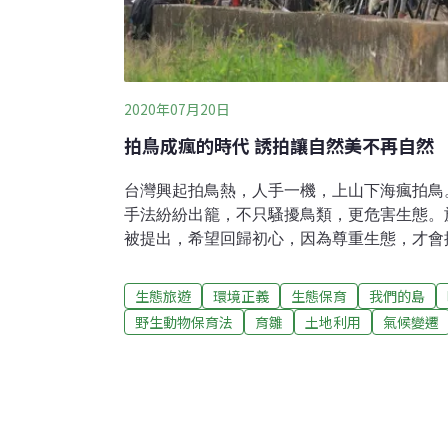
2020年07月20日
拍鳥成瘋的時代 誘拍讓自然美不再自然
台灣興起拍鳥熱，人手一機，上山下海瘋拍鳥
手法紛紛出籠，不只騷擾鳥類，更危害生態。
被提出，希望回歸初心，因為尊重生態，才會
地上，飛來十多隻彩䴉，吸引拍鳥人士，帶著
壯觀的拍鳥砲陣，此起彼落的快門聲，呈現這
生態旅遊
環境正義
生態保育
我們的島
態記錄拍鳥，和為了藝術攝影拍鳥，兩者是完
野生動物保育法
育雛
土地利用
氣候變遷
一樣，有時候為拍而拍的目的，變成只求美照
市野鳥學會理事長吳豫州走進觀音海邊的防風
的場地，透過人為餵食、播放鳥音等方式，引
利用現場枝幹布置，期待拍出美麗的鳥類照片
果，就是影響動物生態，耽誤遷徙時間。高雄