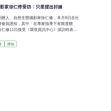
攝影家徐仁修受訪：只是提出討論
創辦人、自然生態攝影家徐仁修，本月8日在社
餵食與誘拍，其中「在專家指導下有限度餵
徐仁修11日接受《環境資訊中心》採訪時表
也不贊成誘拍，但對於餵食議題，以及許多攝
為，他認為與其毫無管理，不如將這件事攤開
性
誘拍
，哪些完全不應該做。專家指導下能有限度餵
8日的臉書發文提到，他在國際間演講或辦生態
育成功例子，更有許多外國遊客千里迢迢來到
以看到他們渴望的珍稀、台灣特有著名鳥種。
是不好，但在專家指導管理單位的指導下，有
的觀光客來認識台灣的好法子之一。」貼文一
括荒野保護協會理事長劉月梅、鳥類生態專家
的觀