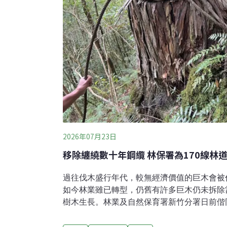
2026年07月23日
移除纏繞數十年鋼纜 林保署為170線林
過往伐木盛行年代，較無經濟價值的巨木會被
如今林業雖已轉型，仍舊有許多巨木仍未拆除
樹木生長。林業及自然保育署新竹分署日前偕
人」團隊協助下，順利完成170線林道內一株
開「歷史枷鎖」。170線林道巨木遭鋼纜纏繞