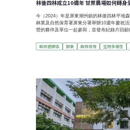
林後四林成立10週年 甘蔗農場如何轉身
今（2024）年是屏東潮州鎮的林後四林平地
林業及自然保育署屏東分署舉辦10週年慶祝
營的夥伴及單位一起參與，並發布紀錄片回顧
林園區的發展歷程。炎熱的夏季午後，復刻二
親子，市集攤商展售在地友善農作和手工藝品
森林遊樂區
屏東
森林保育
生物多樣性
校」的手作體驗課程，有遊客租借腳踏車繞遊
導覽人員來趟生態導覽。占地超過1000公頃
農場，如今搖身變為屏東熱門遊憩景點。林業署
數達到193萬，超過全台26個森林遊樂區，
之首。復刻二峰圳 打造林後四林的靈魂和豐
營歷程，林業署屏東分署長楊瑞芬表示，「林
建，到後來10年經營，是許多單位、跨世代
第三