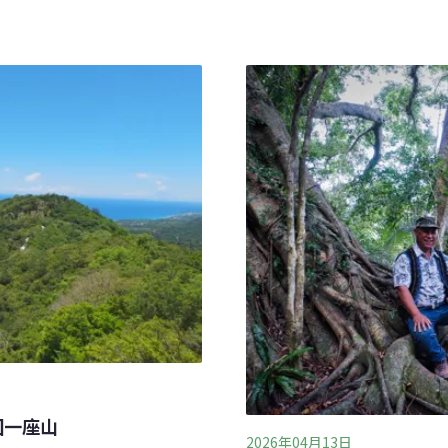
即接洽具有豐富經驗的林業試
生的森林塞克斯頓並沒有在
現場。根據新竹分署新聞
過數月測量與計算後，塞克
固定支柱，也就是索道木。
盛，火災會清理遮蔽光線的
日治時期至國民政府來台初
芽。都市林地發生野火的機
木作為高空索道（流籠）的
放火，而是經過縝密規劃的「
鋼索。
回一座山
2026年04月13日