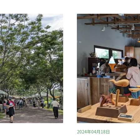
科技監控、建立預警系統、
出席的國家領袖也僅有去年
手合作，打造更具韌性的森
ron）、德國總理梅爾茨
2013年的290件，下降至
 Starmer）、歐盟執委會主席
出，身為森林保育主管機關
加，
四大策略，包含
2024年04月18日