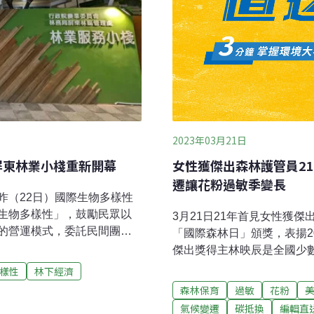
2023年03月21日
屏東林業小棧重新開幕
女性獲傑出森林護管員2
遷讓花粉過敏季變長
昨（22日）國際生物多樣性
生物多樣性」，鼓勵民眾以
3月21日21年首見女性獲傑
的營運模式，委託民間團體
「國際森林日」頒獎，表揚2
。屏東林管處副處長朱木生
傑出獎得主林映辰是全國少
商品、生態旅遊遊程介紹
說，盼森林護管員比照員警
樣性
林下經濟
小棧重新開幕 多元山林服務
鹿遭綑綁腿受困橋下 警民合
森林保育
過敏
花粉
的舊宿舍，數年前改造為
20日接獲通報苗栗縣獅潭鄉
氣候變遷
碳抵換
編輯直