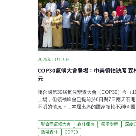
2025年11月10日
COP30氣候大會登場：中美領袖缺席 森
元
聯合國第30屆氣候變遷大會（COP30）今（1
上場，但領袖峰會已提前於6日與7日兩天召
不明的情況下，本屆出席的國家領袖不到60
主辦國力推的「熱帶森林永續機制」（Tropical Forest
TFFF）正式啟動，首日即有55億美元資金
聯合國氣候大會
森林保育
氣候變遷
深度
國家。中美印領袖均缺席貝倫市，坐落於亞馬
熱帶森林
COP30
氣候會議中，領導人峰會是媒體焦點，也是各