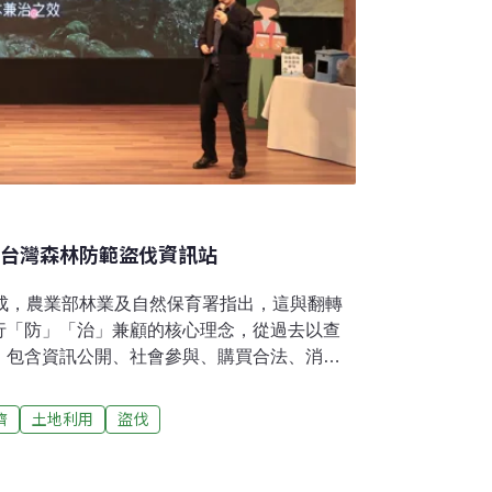
用台灣森林防範盜伐資訊站
八成，農業部林業及自然保育署指出，這與翻轉
行「防」「治」兼顧的核心理念，從過去以查
，包含資訊公開、社會參與、購買合法、消弭
警透明度，林業署正式啟用「台灣森林防範盜
盜伐熱點分布、案件樣態與趨勢，打破過往資
濟
土地利用
盜伐
林守護。林業署四大策略防非法盜伐 10年來
日發布新聞稿指出，針對非法盜伐，政府過往多
署以「防」「治」兼顧的核心理念，積極導入