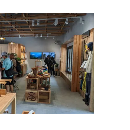
推動資訊公開，並與檢警、公私部門及社區攜
林保護網絡。據統計，國有林地盜伐案件從
2024年的58件，成效明顯。林業署署長林華慶指
，遏止盜伐應著重「預防發生」，為此共推動