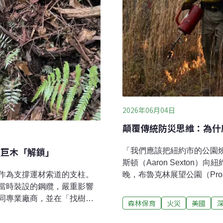
2026年06月04日
顛覆傳統防災思維：為什
道巨木「解鎖」
「我們應該把紐約市的公園
斯頓（Aaron Sexton）
作為支撐運材索道的支柱。
晚，布魯克林展望公園（Pros
當時裝設的鋼纜，嚴重影響
轉眼間公園烈焰飛騰。為了
同專業廠商，並在「找樹的
防局派出數百名消防員，歷
森林保育
火災
美國
巨木的舊有鋼纜拆除作業，解
英伍德山公園（Inwood Hi
數十年新竹分署日前接獲民眾
警。光是11月，紐約市就發