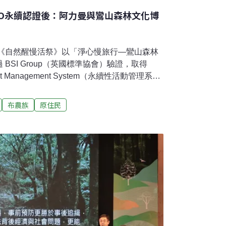
SO永續認證後：阿力曼與鸞山森林文化博
的《自然醒慢活祭》以「淨心慢旅行—鸞山森林
BSI Group（英國標準協會）驗證，取得
Event Management System（永續性活動管理系
備餐具、低碳佈置到在地食材運用，嘗試把永
早在2024年，位於台東延平鄉的鸞山森林文
布農族
原住民
境教育設施場所」，成為結合布農族文化與森
教育到活動制度，兩項不同性質的認證，讓這
地方逐漸受到關注。布農族的鸞山森林文化博
n），長年守護鸞山森林並創立這座「沒有圍牆的
與土地之間，他如何理解「永續」的真正意
03年起，就有財團覬覦這塊地。」阿力曼回
巨木群