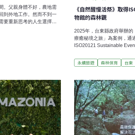
間。父親身體不好，農地需
《自然醒慢活祭》取得I
回到外地工作。然而不到一
物館的森林觀
需要重新思考的人生選擇。
來。然而，兄弟姊妹幾乎一
2025年，台東縣政府舉辦
我出去外面找工作，覺得這
療癒秘境之旅」為案例，通過 
的山區意味著資源有限、發
ISO20121 Sustainable 
來說，這片土地卻同時承載
統）認證。從共乘服務、自
牽引。賴金田出生於長濱，
續理念落實到活動細節之中。
永續旅遊
森林保育
台東
在三重念夜校，過著與土地
化博物館已獲得核定為「環
回到山上之後，他重新面對
林學習的教育場域。從場域
條可能的路。最初的農作，
座被稱為「森林博物館」的
藥與化學肥料，以提高產量
物館館長阿力曼（Alima
森林文化博物館」。在制度
義？抵押借錢搶回森林「20
想，當年那片森林有完整的