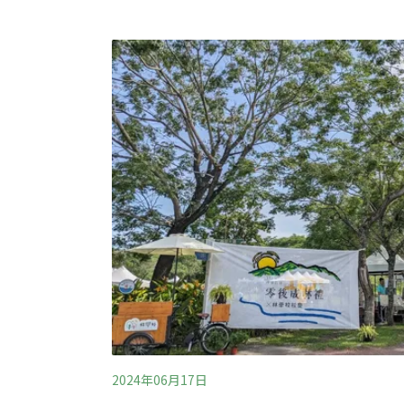
會。今年不同於以往，峰會提前於會前登場，
的一半。法國總統馬克宏（Emmanuel Mac
（Friedrich Merz）、英國首相施凱爾（Keir
范德賴恩（Ursula von der Leyen）等人均參
2024年06月17日