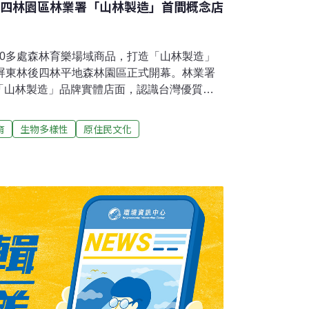
後四林園區林業署「山林製造」首間概念店
20多處森林育樂場域商品，打造「山林製造」
在屏東林後四林平地森林園區正式開幕。林業署
「山林製造」品牌實體店面，認識台灣優質的
元面向，同時園區也將進一步提升遊客服務的
增 達200萬次2010年成立的林後四平地森
育
生物多樣性
原住民文化
除了生態復育、樹木成蔭，園區內模擬二峰圳
消暑，非常受歡迎，成為親子假日休憩的熱門
開幕時表示，林後四林園區遊客數在過去三年
人次，不過園區缺少一個服務的空間，在屏東分
念店開設於此。「山林製造展現了全台20多個
地文化產業的連結，未來也會在全台各森林遊
造店面 精選林產品和餐飲服務概念店設計由水