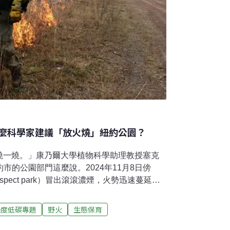
麼科學家建議「放火燒」紐約公園？
燒一燒。」康乃爾大學植物科學助理教授塞克
向紐約市的公園部門這麼說。2024年11月8日傍
pect park）冒出滾滾濃煙，火勢迅速蔓延，
搶救這片「布魯克林的中央公園」，紐約市消
經三小時才控制住。不到一週，曼哈頓北邊的
深度低碳專題
野火
生態保育
ll park）、皇后區、布朗克斯的綠地都傳出火
生了270起灌木叢火災，創下歷史紀錄。浴火重