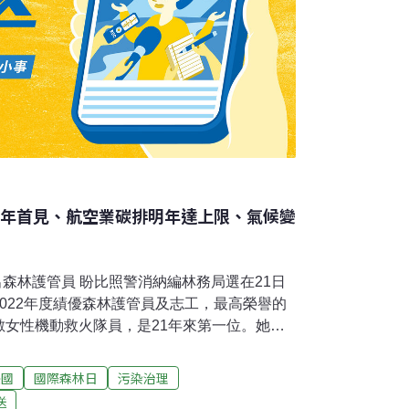
1年首見、航空業碳排明年達上限、氣候變
出森林護管員 盼比照警消納編林務局選在21日
022年度績優森林護管員及志工，最高榮譽的
數女性機動救火隊員，是21年來第一位。她
、消防員納入編制。（中央社報導）苗栗梅花
力救援野放苗栗縣警察局大湖分局21日表示，
美國
國際森林日
污染治理
竹木橋下有梅花鹿疑似遭外力介入，4條腿被綑
送