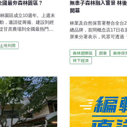
全國最夯森林園區？
無患子森林融入窗景 林
開幕
森林園區成立10週年。上週末
活動，邀請從籌備、建設到經
林業及自然保育署整合全台
從甘蔗農場到全國最熱門森
總品牌，首間概念店17日
峰圳的水道湧入戲水納涼的
屏東分署表示，民眾可透過
，許多民眾報名參加「林學
森林產物，以及台灣山林多
土地利用
廣大的園區，也有遊客跟隨
量與品質。林後四林入園遊客暴
森林遊樂區
屏東
森林保
的林後四林，過去是台糖甘蔗
林園區，近年遊客量大增，
林下經濟
指出，去（2023）年遊客
的水圳系統，讓遊客可戲水
一躍成為我國觀光遊憩熱門場域
景點。林業署署長林華慶在
富生態回顧過往籌備開園和經
增加了三倍，達到近200萬
後四林歷經最初的籌備、整
署積極爭取下，將第一間概
接棒努力的成果。」作為國內
森林遊憩品牌，希望成為在
憩區陸續展店。」國產材打
越設計操刀