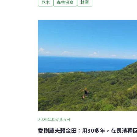
巨木
森林保育
林業
通報，170線林道發現遭鋼纜纏繞的巨木，隨
驗所副研究員徐嘉君與「找樹的人」團隊前往
稿，這棵巨木研判被挑選作為高空運材索道的
為何會有索道木的出現？新竹分署指出，台灣
期，伐木業常利用檜木或鐵杉等高大挺拔的巨
支柱，伐採作業結束後，並未拆除纏繞樹幹之
2026年05月05日
愛樹農夫賴金田：用30多年，在長濱種