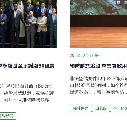
2025年07月30日
林永續基金承諾逾50億美
預防勝於追緝 林業署啟
非法盜伐案件10年來下降
山林治理思維有關，如今推
0）起於巴西貝倫（Belém）
緝追訴為主，轉向事前預防
開。經濟局勢動盪，氣候承諾
貧窮等四大策略。為提升預
國，而且三大排碳國均缺席。
伐資訊站」，提供即時查詢
s Forever Facility,
森林保育
山老鼠
林下經
訊封閉困境，促進全民參與森
承諾加入，用以支持保護森林的
低碳新聞
案件數下降八成 林業署昨
遜河口的古老城市。歷年的
採查緝追訴手段，近年林業
國領袖表達氣候決心的機