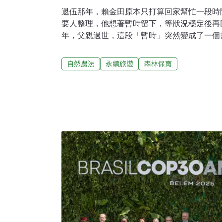
退伍那年，賴金田原本只打算回家幫忙一段時
要人整理，他想著暫時留下，等狀況穩定後再
年，父親過世，這段「暫時」突然變成了一個
當時家中只剩母親，他沒有多想，便決定留下
致反對，認為留在山裡沒有出路，「大家都叫
自然農法
永續旅遊
森林保育
裡沒有機會。」他回憶。對多數人而言，長濱
展受限，也意味著難以預測的未來。然而對他
著另一種情感——一種來自成長經驗的熟悉與
高中畢業後曾到台北工作，在新莊工廠上班、
切割的生活。但那樣的生活並未真正留下他。
這片從小生活的環境，也開始嘗試從中找出一
並沒有特別不同。他和多數農民一樣，依賴農
與賣相為目標。然而幾個關鍵經驗，