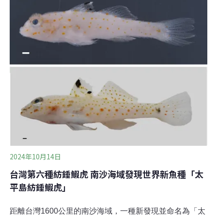
送審台東知本濕地的主要水源來自射馬干大排，遇颱風豪
雨易往農田淹水，農民長期盼整治，但與保育團體為維護
濕地立場相左，治理計畫延宕多年無法通過。經縣府協
調，找出無礙濕地的方法，將在尾水採用分流，颱風時直
排入海，平時則一樣排入濕地，待水利署核定後，即可爭
取經費整治大排並開闢防汛道路。（自由時報報導）
2024年10月14日
台灣第六種紡錘鰕虎 南沙海域發現世界新魚種「太
平島紡錘鰕虎」
距離台灣1600公里的南沙海域，一種新發現並命名為「太