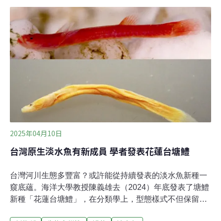
（Federal University of Paraíba）教授莫拉（Mario
Moura）說，「大眾以為我們已熟知地球物種，但即便是
最樂觀的估計，我們所知僅約20%。」有些估計甚至認
為，有正式科學紀錄的物種僅占10%。科學界所謂的「新
物種」並不代表人們新發現，或是首次知道他們。發現後
要經嚴謹的研究與描述、確認其唯一性，再經正式命名，
才能稱「新物種」。這個過程耗時多年，不幸的是，受到
開發與氣候變遷的影響，許多新物種在完成命名前就幾近
滅絕。在地球交錯連結的生命網中，每一個物種都無可取
代。如能保護下來
2025年04月10日
台灣原生淡水魚有新成員 學者發表花蓮台塘鱧
台灣河川生態多豐富？或許能從持續發表的淡水魚新種一
窺底蘊。海洋大學教授陳義雄去（2024）年底發表了塘鱧
新種「花蓮台塘鱧」，在分類學上，型態樣式不但保留鰕
虎亞目塘鱧科的重要特徵，明顯的差異更有別於既有的