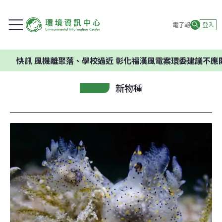
電子報
登入
訊
風機離聚落、學校過近 彰化福漢風電案環委建議不應開發
新物種