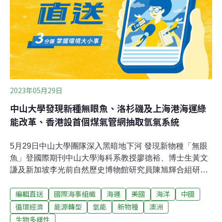
2023年05月29日
中山大學發現新種無眼魚、洛杉磯及上海港海運綠
能改革、香港設首個煤氣管網抽取氫氣系統
5月29日中山大學團隊深入黑暗地下河 發現新物種「無眼
魚」登國際期刊中山大學海科系教授廖德裕、博士生黃文
謙及新加坡李光前自然歷史博物館研究員陳旭輝合組研究
團隊，發現生活在澳洲聖誕島與菲律賓邦勞島海下水蝕洞
編輯直送
國際海事組織
海運
美國
海洋
中國
（anchialine caves）中的發現新物種「無眼魚」，是一種
咖啡色小型鯙科魚類，這些魚生活在幾乎無光洞穴中，團
循環經濟
能源轉型
氫能
新物種
澳洲
隊命名為「豆眼鰭尾鯙」發表於國際期刊，獲國際期刊
生物多樣性