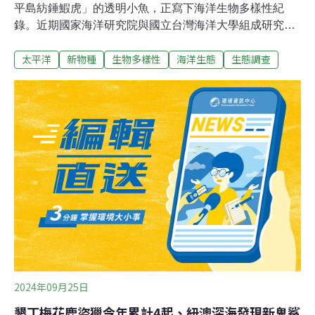
平島紡錘鰕虎」的透明小魚，正寫下海洋生物多樣性紀
錄。近期國家海洋研究院與國立台灣海洋大學組成研究團
隊，在太平島附近海域發現世界新種的鰕虎科魚類，命名
太平洋
新物種
生物多樣性
海洋生態
生態調查
為太平島紡錘鰕虎（Fusigobius taipinensis），科研團隊
透過分子學方法成功證明與一般的紡錘鰕虎不同，確認此
新種存在。新發現命名太平洋紡錘鰕虎 揭開隱蔽種的神秘
面紗國海院（7日）發布新聞稿指出，國海院海洋生態及
保育研究中心與台灣海洋大學研究所合作，在台灣最南端
的南沙太平島海域進行隱蔽性魚種調查，發現世界新種的
鰕虎科魚類，命名為太平島紡錘鰕虎（Fusigobius
taipinensis）。國海院近期將正式發表在國際動物生物分
類學期刊《Zootaxa》。這次命名的世界新種「太平島紡
錘鰕虎」主要分佈在太平島約5-20米水深的珊瑚礁海域，
僅有極少量在小琉球被記錄到。太平島紡錘鰕虎成
2024年09月25日
墾丁梅花鹿盜獵今年累計4起、紐澳深海發現新鬼鯊