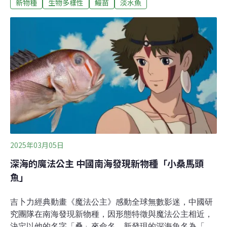
新物種
生物多樣性
鰻苗
淡水魚
屬。這條奇特的魚，20多年來未再尋獲第二隻個體，沒想
到去年底發表為新屬新種後，引發不少迴響，讓牠的身世
更添神秘感。「歐咕摟仔」塘鱧科 鹹淡環境皆宜河川常見
的鱧魚在台語稱為「鮕鮘」（koo-tai），而塘鱧則是釣客
口中的「歐咕摟仔」（台語譯音）。多數塘鱧全身烏漆抹
黑的特徵，屬於中型體型，身長約為15～20公分。台灣河
川常見塘鱧有棕塘鱧（Eleotris fusca）、黑塘鱧（Eleotris
melanosoma，黑體塘鱧）及刺蓋塘鱧（Eleotris
acanthopoma）。南部縣市曾自東南亞引入「筍殼魚」，
即為全世界最大的塘鱧科，人為飼養可成長到40～50公分
大小，原本欲發展成養殖產業，
2025年03月05日
深海的魔法公主 中國南海發現新物種「小桑馬頭
魚」
吉卜力經典動畫《魔法公主》感動全球無數影迷，中國研
究團隊在南海發現新物種，因形態特徵與魔法公主相近，
決定以他的名字「桑」來命名。新發現的深海魚名為「小