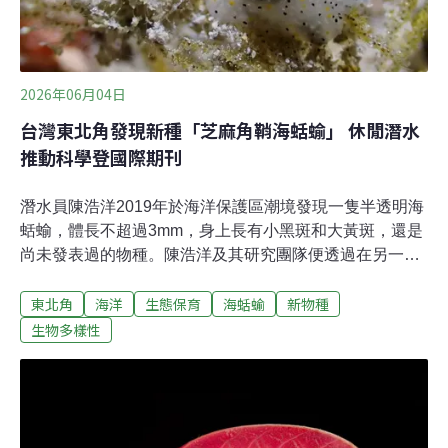
2026年06月04日
台灣東北角發現新種「芝麻角鞘海蛞蝓」 休閒潛水
推動科學登國際期刊
潛水員陳浩洋2019年於海洋保護區潮境發現一隻半透明海
蛞蝓，體長不超過3mm，身上長有小黑斑和大黃斑，還是
尚未發表過的物種。陳浩洋及其研究團隊便透過在另一個
潛點「東北角海岸公路82.5K」棲地觀察，並採集樣本作
東北角
海洋
生態保育
海蛞蝓
新物種
DNA排序分析，證實為角鞘海蛞蝓屬第九個新物種。相關
論文已發表於國際期刊 《ZooKeys》。陳浩洋向《環境資
生物多樣性
訊中心》稱，休閒潛水員憑藉熱情與實踐，也能成為推動
科學的關鍵人物，提醒要保護棲息地才有機會了解生態系
的全貌。「芝麻」體長不超過3mm台灣海洋大學海洋生物
研究所、國立自然科學博物館、國立台北教育大學自然科
學教育學系，於5月共同發表新物種「芝麻角鞘海蛞蝓」