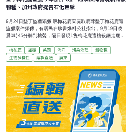
物種、加州政府提告石化巨擘
9月24日墾丁盜獵猖獗 殺梅花鹿棄屍取鹿茸墾丁梅花鹿遭
盜獵案件頻傳，有居民在臉書爆料公社指出，9月19日凌
晨0時45分聽到槍聲，隔日發現1隻梅花鹿遭槍殺鋸走鹿
茸，棄屍墾丁國小分校附近無人處理，腐敗屍體散發惡
梅花鹿
盜獵
美國
海洋
污染治理
新物種
臭。墾丁國家公園管理處及保七總隊第8分隊指出，今
（2024）年已查獲4起盜獵梅花鹿案件，已調閱監視畫面
生物多樣性
編輯直送
屏東
追查。（聯合報報導）小米粽食品中毒人體檢驗今「結
案」 11人全驗出托福松台東金峰鄉小米粽中毒案釀3死，
一共12人就醫，有2人仍在住院。日前因死者家中搗米臼
殘留小米粉驗出超高濃度「托福松」，不排除人為因素。
衛福部疾管署副署長羅一鈞表示，人體檢驗結果已經全數
出爐，除1名死者無檢體留存可驗外，11名個案均自血液
或尿液檢出托福松。（聯合報報導）