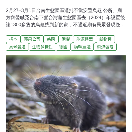
2月27~3月1日台南生態園區遭批不當安置烏龜 公所、廟
方齊聲喊冤台南下營台灣龜生態園區去（2024）年設置後
讓1300多隻的烏龜找到新的家，不過近期有民眾發現疑似
出現不當安置情形造成烏龜死亡。對此區公所與廟方也出
標本
蘋果公司
美國
碳權
能源轉型
新物種
面喊冤，表示廟方付出相當多金錢及心力照顧烏龜，更無
不當對待烏龜，後續也會持續往營造友善生態環境精進。
氣候變遷
生物多樣性
德國
編輯直送
燃煤發電
（公視新聞報導）高雄楠梓設水資源中心 居民憂汙染台積
電進駐高雄，高雄市政府規畫高雄煉油廠楠梓水資源中心
處理工業及民生汙水，並供應再生水。但後勁居民對過去
高煉廠汙染有不愉快經驗，不滿水資源中心距住家太近，
且擔心雨天偷排汙水。經發局表示，會24小時與環保局連
線監測，並以密閉式設施減噪、增加距離等方式因應。
（聯合報報導）