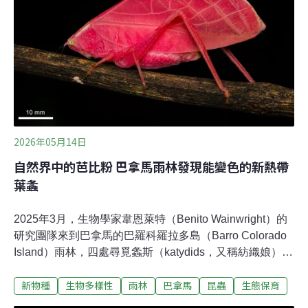
（Thecacera sesama）。
2026年05月14日
自然界中的芭比粉 巴拿馬雨林發現能變色的新熱帶
葉螽
2025年3月，生物學家韋恩萊特（Benito Wainwright）的
研究團隊來到巴拿馬的巴羅科羅拉多島（Barro Colorado
Island）雨林，四處尋覓螽斯（katydids，又稱紡織娘）。
螽斯和蟋蟀及蚱蜢的親緣關係相近，皆屬於直翅目。外觀
新物種
生物多樣性
雨林
巴拿馬
昆蟲
生態保育
看似葉子，這是一種偽裝。出乎意料的，團隊發現了一隻
全身桃紅色的「新熱帶葉螽」（Arota festae）。研究人員