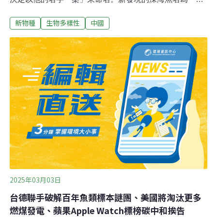
桑馬頭魚」（學名：Branchiostegus sanae）。臉頰上有
新物種
生物多樣性
中國
漂亮的紅色條紋，神似《魔法公主》裡少女戰士「小桑」
（San）臉上的紅色刺青，因此種小名定為sanae。發現
小桑馬頭魚的地點在海南島陵水和西沙群島間水深約200
公尺的水域。小桑馬頭魚屬軟棘魚科
（Branchiostegidae）馬頭魚屬（Branchiostegus，又稱
方頭魚屬）。深海軟棘魚可以在極深的海域生存，可達海
面下600公尺。馬頭魚在東亞與東南亞海鮮市場十分常
見，台灣也可看到，但棲息深度較深，研究不多。中國團
隊指出，他們4年前注意到中國南方沿海的魚市場有形態
不同的未知物種，但2年過後才採集到標本。中國科學院
南海海洋研究所、浙江大學和中國海洋大學組成的研究團
隊運用基因
2025年03月03日
台德聯手破解百年魚類標本謎團、美國將淘汰更多
燃煤發電、蘋果Apple Watch標榜碳中和挨告