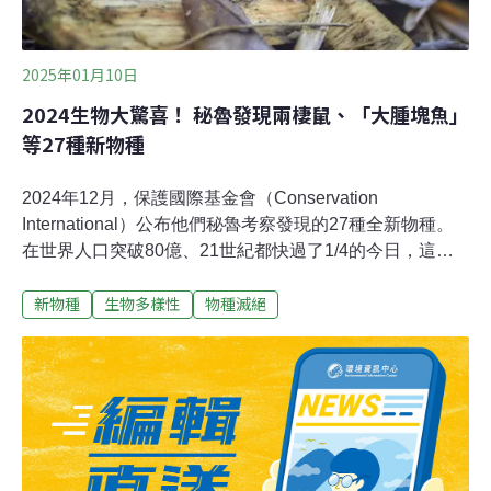
2025年01月10日
2024生物大驚喜！ 秘魯發現兩棲鼠、「大腫塊魚」
等27種新物種
2024年12月，保護國際基金會（Conservation
International）公布他們秘魯考察發現的27種全新物種。
在世界人口突破80億、21世紀都快過了1/4的今日，這消
息格外令人振奮。地球上依然存在無數奧妙等待我們去發
新物種
生物多樣性
物種滅絕
現與保護。自然寶藏 38天發現27種新生物《史密森尼》
（Smithsonian）報導，保護國際基金會的遠征隊於2022
年6至7月在秘魯奧托梅奧（Alto Mayo）進行38天考察，
一口氣發現27種全新物種，包含四種哺乳動物、八種魚
類、三種兩棲類還有10種蝴蝶等，成為2024年底生物界的
大驚喜。團隊發表了474頁的完整報告。奧托梅奧不是人
跡罕至的地區，這塊夾在安地斯山脈與亞馬遜雨林之間的
森林地帶，住有28萬人，村莊散布在森林和溪流之間。保