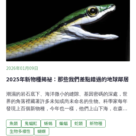
將這隻螽斯帶回飼養，並連續拍攝兩星期，記錄體色從桃
紅色逐漸變為淡粉色，最終變成綠色的過程。這項研究已
於日前公開。研究計畫主持人、蘇格蘭聖安德魯斯大學的
韋恩萊特告訴《Mongabay》，新熱帶葉螽分布於巴拿
馬、哥倫比亞與蘇利南等國，通常是淺綠色，類似新生植
株的顏色。桃紅色的螽斯相當罕見。「我在熱帶地區待了
八個月也只發現一隻。我的夥伴在島上工作超過兩年，他
從來沒有看過這樣的螽斯」，韋恩萊特說。「我們的採樣
範圍大多在研究站燈光所及之處
2026年01月09日
2025年新物種揭祕：那些我們差點錯過的地球鄰居
潮濕的岩石底下、海洋微小的縫隙、基因密碼的深處，世
界的角落裡藏著許多未知或尚未命名的生物。科學家每年
發現上百個新物種，今年也一樣，他們上山下海，在森林
深處或博物館裡尋找，發現小巧的有袋類動物、喜馬拉雅
魚類
鬼蝠魟
蜥蜴
蝙蝠
蛇類
新物種
山區的蝙蝠、千年古樹、亮藍色的蝴蝶、特殊的鸚鵡蛇，
還有一種水玉杯屬的植物。巴西帕拉伊巴聯邦大學
生物多樣性
蝴蝶