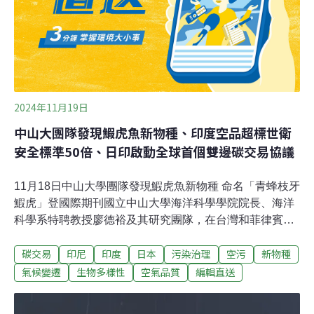
護國際基金會快速評估計畫主任拉森（Trond Larsen）告
訴《紐約時報》，這裡受到人類很深的影響，原以為生物
多樣性應該不高，
2024年11月19日
中山大團隊發現鰕虎魚新物種、印度空品超標世衛
安全標準50倍、日印啟動全球首個雙邊碳交易協議
11月18日中山大學團隊發現鰕虎魚新物種 命名「青蜂枝牙
鰕虎」登國際期刊國立中山大學海洋科學學院院長、海洋
科學系特聘教授廖德裕及其研究團隊，在台灣和菲律賓呂
宋島北部溪流中，發現並確認鰕虎魚新物種，游動姿勢如
碳交易
印尼
印度
日本
污染治理
空污
新物種
蜂鳥振翅，相當獨特，將牠命名為「青蜂枝牙鰕虎」
（Stiphodon chlorestes），發表國際期刊受國際關注，也
氣候變遷
生物多樣性
空氣品質
編輯直送
引發對獨流溪棲地保育的關注與討論。（自由時報報導）
知本濕地與農田排水衝突有解 台東縣府修射馬干治理計畫