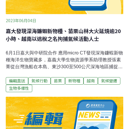
2023年06月04日
嘉大發現深海鐮蝦新物種、苗栗山林大火延燒逾20
小時、越南以逃稅之名拘捕氣候活動人士
6月1日嘉大與中研院合作 應用micro CT發現深海鐮蝦新物
種海洋生物寶藏多，嘉義大學生物資源學系助理教授張素
菁從台灣漁船在本島、東沙300至500公尺深海地區捕捉的
魚獲中，挖掘體長約3至5公分深海鐮蝦個體，經與中研院
編輯直送
氣候行動
苗栗
新物種
越南
氣候變遷
小鼠中心合作，透過醫學研究常用的micro CT技術，比較
深海鐮蝦不同種類身體雕刻及紋路，去年發現的東沙新種
生物多樣性
「鈍脊鐮蝦」已發表於國際動物分類期刊《Zootaxa》，
另於台灣本島發現的深海鐮蝦新物種，預計今年發表於國
際海洋科學期刊《Bulletin of Marine Science》。（自由
時報報導）海龜產卵季 小琉球辦音樂祭遭批評