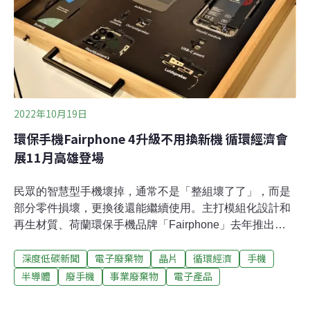
去年事業廢棄物再利用率超過八成為促使產業精進物料再
利用技術，並鼓勵民間投入創新循環服務，環保署從2018
年開始舉辦「資源循環績優企業」遴選。今年共27家企業
獲獎，環保署10月28日在桃園市環保
2022年10月19日
環保手機Fairphone 4升級不用換新機 循環經濟會
展11月高雄登場
民眾的智慧型手機壞掉，通常不是「整組壞了了」，而是
部分零件損壞，更換後還能繼續使用。主打模組化設計和
再生材質、荷蘭環保手機品牌「Fairphone」去年推出第
四代，使用者訂購零件就能DIY修手機、功能升級，減少
深度低碳新聞
電子廢棄物
晶片
循環經濟
手機
手機淘汰率。目前只在歐洲銷售的「Fairphone」，今年
獲邀至「亞洲永續供應暨循環經濟會展」設展，期待進軍
半導體
廢手機
事業廢棄物
電子產品
台灣市場。經濟部次長曾文生昨（18）日出席展前記者會
時表示，受疫情、中美貿易戰影響，全球開始討論縮短供