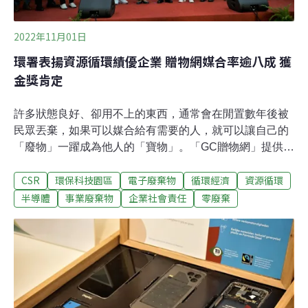
（AMD）、艾司摩爾（ASML）、格羅方
2022年11月01日
環署表揚資源循環績優企業 贈物網媒合率逾八成 獲
金獎肯定
許多狀態良好、卻用不上的東西，通常會在閒置數年後被
民眾丟棄，如果可以媒合給有需要的人，就可以讓自己的
「廢物」一躍成為他人的「寶物」。「GC贈物網」提供免
費平台，讓民眾把家中閒置的東西分享給陌生人、社福機
CSR
環保科技園區
電子廢棄物
循環經濟
資源循環
構，每年成功媒合33萬件物品，更讓社福機構能按自身需
求索取物資，減少不必要的整理成本。環保署10月28日舉
半導體
事業廢棄物
企業社會責任
零廢棄
辦「資源循環績優企業」頒獎典禮，由「GC贈物網」、
「環應科技」獲得新創組金獎。循環組金獎則由「秀霖環
境科技」、「中台資源科技」、「友達光電台中廠」、
「台泥和平廠」、「日月光十一廠」等五家業者奪下。環
保署副署長沈志修於典禮致詞呼籲各界努力賦予再利用產
品價值，以達成零廢棄目標。循環經濟再顯成效 沈志修：