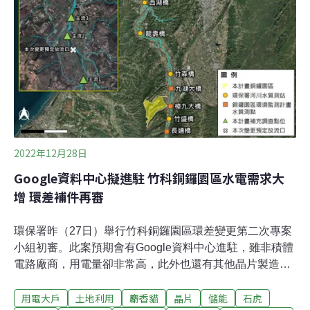
和一群朋友躺在一棟由聖邪門混合著砂石兄弟、水精靈，
穿插著鋼鐵英雄打造而成的建築物前的地面上，望著藍藍
天空，心情本應義憤填膺，但躺平看著天，那感覺真的還
不錯。不管周遭的人流、車流，多麼忙碌、吵雜，那藍藍
的天空總是安安靜靜地望著你。
2022年12月28日
Google資料中心擬進駐 竹科銅鑼園區水電需求大
增 環差補件再審
環保署昨（27日）舉行竹科銅鑼園區環差變更第二次專案
小組初審。此案預期會有Google資料中心進駐，雖非積體
電路廠商，用電量卻非常高，此外也還有其他晶片製造廠
進駐，開發單位卻沒有相關再生能源規劃，遭到環委質
用電大戶
土地利用
麝香貓
晶片
儲能
石虎
疑。專案小組最終決議補正再審，要求補充進駐產業的製