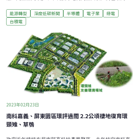
台積電閒置區域若鋪滿太陽能板，一年可發出5300萬度綠
能源轉型
深度低碳新聞
半導體
電子業
綠電
電，約等於1.2萬戶的家庭用電量。綠色和平今（2日）公
布台灣四大半導體與電子業「屋頂光電潛力盤點調查」，
台積電
呼籲台積電扮演台灣綠能轉型的重要推手，承諾至少20%
綠電自發自用。綠色和平調查：台積電九成閒置空間未設
綠電淨零減碳國際聲浪不斷，國內半導體業及電子業紛紛
承諾淨零排放或加入「100％再生能源」（RE100）國際
倡議，不過環團發現，這些有大量綠電需求的企業，反而
消失在我國綠電開發的進程中。綠色和平指出，從國內半
導體及電子業自我揭露的相關報告中發現，企業實際使用
綠電的占比普遍偏低，半導體業綠電自發自用率，更全數
低於千分之一，僅電子業「台達電」達4%表現較佳。綠色
和平今（2日）公布台灣四大半導體
2023年02月23日
南科嘉義、屏東園區環評過關 2.2公頃棲地復育環
頸雉、草鴞