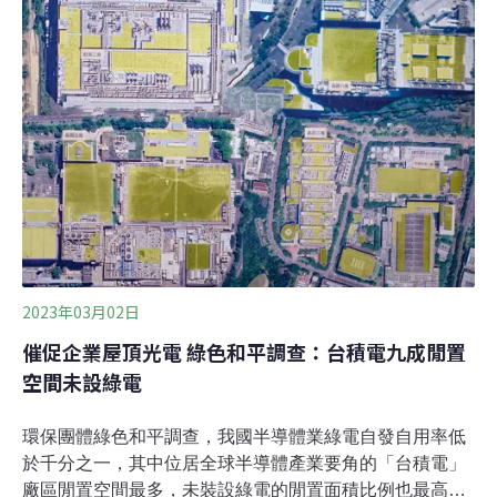
力研究氮化鎵元件與製程。為讓台灣在系統方面的整合與
技術有所突破，他透過期刊論文找「最強戰友」，展開與
德國團隊一個多年的合作緣分⋯⋯從期刊論文裡「加好
友」，跨國合作超展開之初張翼院長鑽研半導體材料逾30
年，是台灣化合物半導體產業的先驅，氮化鎵研究亦為近
來的研究重心。早年，他將砷化鎵頻率做到全球最高的
780GHz，而後氮化鎵崛起，成了在矽之後最重要的半導
體，遂持續發展該領域的研究。談及與德國的合作，張翼
院長回憶道：「我在期刊論文中發現德國萊布尼茨高頻技
術研究團隊（Ferdinand-Brau
2023年03月02日
催促企業屋頂光電 綠色和平調查：台積電九成閒置
空間未設綠電
環保團體綠色和平調查，我國半導體業綠電自發自用率低
於千分之一，其中位居全球半導體產業要角的「台積電」
廠區閒置空間最多，未裝設綠電的閒置面積比例也最高。