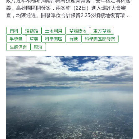
政府近年積極布局南部高科技產業聚落，去年核定南科嘉
義、高雄園區開發案，兩案昨（22日）進入環評大會審
查，均獲通過。開發單位合計保留2.25公頃棲地復育環頸
雉、草鴞。南科管理局表示，南科所屬高雄、嘉義、屏東
南科
環頸雉
土地利用
草鴞棲地
東方草鴞
園區不只是打造科技廊帶，更將形成「南台灣生態廊
帶」。不過有屏東在地里長北上反對，指出屏東園區鄰近
半導體
草鴞
科學園區
台糖
科學園區開發案
多個工業區，前一日才排放廢液、溝渠變色，不應設置新
生態保育
廢液
園區。保留環頸雉、草鴞棲地 南科管理局喊「南台灣生態
廊帶」因應高科技產業發展需求，加上南科轄下台南及高
雄園區土地出租率已達98%，行政院2022年1月3日核定南
科嘉義、屏東兩園區開發，並在11月進入環評初審。嘉義
園區位於嘉義太保市，面積88公頃，將引進半導體、光
電、通訊、精密機械及生物技術等產業，屏東市屏東園區
則為73.83公頃，將引進智慧農醫、綠色材料、太空科技及
其他新興科技。兩園區都位於農業區，現況為草生地環
境，適合環頸雉及草鴞棲息。南科管理