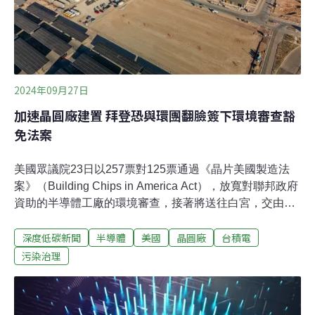
2024年09月27日
加速晶圓廠建置 拜登恐與環團翻臉簽下環境審查豁
免法案
美國眾議院23日以257票對125票通過《晶片美國製造法
案》（Building Chips in America Act），放寬對聯邦政府
資助的半導體工廠的環境審查，接著將送往白宮，交由總
統簽字生效。《Politico》獨家來源指出，雖然環境團體極
深度低碳新聞
半導體
美國
晶圓廠
台積電
力反對，但白宮官員週二（24日）透露，總統拜登（Joe
Biden）將簽署同意。美國於2022年通過《晶片法案》
污染治理
（CHIPS and Science Act），提供390億美元資金的補
貼，吸引了大量半導體業投資。不過，業者須根據《國家
環境政策法》（NEPA）先完成環境審查，然後才能獲得