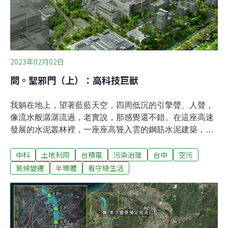
住民之生活品質與身體健康，也深深地影響著人類棲地安
全與未來福祉。但他們為了獲取更多那閃閃亮亮、叮叮噹
噹的東西，不願帶著人們去探究、去思考。他們用那閃閃
亮亮、叮叮噹噹的東西所發出的耀眼光芒、震耳聲響，遮
蔽我們的眼睛、霸佔我們的雙耳。他們對著那些還有一絲
2023年02月02日
清
問。聖邪門（上）：高科技巨獸
我躺在地上，望著藍藍天空，四周低沉的引擎聲、人聲，
像流水般潺潺流過，老實說，那感覺還不錯。在這座高速
發展的水泥叢林裡，一座座高聳入雲的鋼筋水泥建築，封
控了我們的視線，想要好好看著藍天，得躺平了來看，像
中科
土地利用
台積電
污染治理
台中
空污
個井底蛙般。曾有個精通動植物與原住民文史地理的生態
學者跟我說，許多人崇拜水泥，把堅固的鋼筋水泥建築、
氣候變遷
半導體
看守綠生活
平整硬實的混凝土鋪面，視為進步象徵；長著雜草的綠
地，則是一文不值。在他們眼中，水泥實可封聖，稱之為
「Saint Cement」，並不為過。Saint Cement，意譯聖水
泥，音譯聖邪門。聖邪門，這名詞好像也可拿來形容許多
受到人們崇拜、卻帶著邪門的玩意兒，真是有點邪門。我