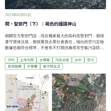
2023年02月02日
問。聖邪門（下）：褐色的護國神山
相關官方聖邪門說，現在幾家最大的高科技聖邪門，都很
遵守環保法規，都很重視企業社會責任，端出的空污定檢
數據也都符合標準，不會有不打開洗滌塔等空氣污染防制
設備、直接把廢氣排出去的事情了。這我很願意相信，但
中科
土地利用
台積電
污染治理
台中
空污
我還是無法分辨他們說的是真是假。即便他們說的是真
的，我偷偷地跟你說，這些高科技聖邪門經過數十年的發
氣候變遷
半導體
看守綠生活
展，都已經變得相當龐大了。133根煙囪，即便每根煙囪
都只排放一點點，加總起來也不容小覷啊。何況這133根
煙囪，只屬於其中一座高科技聖邪門；還有其他大大小小
的高科技聖邪門的眾多煙囪啊！而剛通過環評、即將加入
這陣營的頂尖高科技聖邪門，又是目前最大的這座聖邪門
的1.6倍，會有更多煙囪；而且還會有其他供應機台與化學
品的聖邪門們，跟著即將加入陣營的這座頂尖高科技聖邪