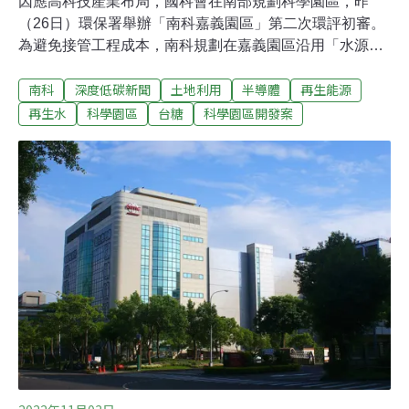
因應高科技產業布局，國科會在南部規劃科學園區，昨
（26日）環保署舉辦「南科嘉義園區」第二次環評初審。
為避免接管工程成本，南科規劃在嘉義園區沿用「水源交
換」方式調度再生水，但遭環委質疑用水責任難以釐清。
南科
深度低碳新聞
土地利用
半導體
再生能源
專案小組最後決議通過，業者還需補充「水源交換」模式
下用水量的計算方式，各產業聚落也應評估將用水回收率
再生水
科學園區
台糖
科學園區開發案
提高到70%以上。首創媒合台積電與奇美交換水源 南科
「換水」模式擬沿用其他園區南科嘉義園區位於嘉義縣太
保市，總面積88公頃，西側為故宮南院，現況為台糖旱
田。國科會產學及園區業務處處長許增如簡報表示，嘉義
園區在國科會所屬園區中屬中小型規模，水電用量較少，
未來會引進精準健康、智慧載具及智慧農業等產業，體現
嘉義地區產業的精緻多元。根據環說書，嘉義園區需水量
約5900CMD，南科管理局表示將輔導廠商使用再生水或
「換水」，預計在2037年前達到總需水量的75%，大約
4400CMD。「換水」2021年首度在