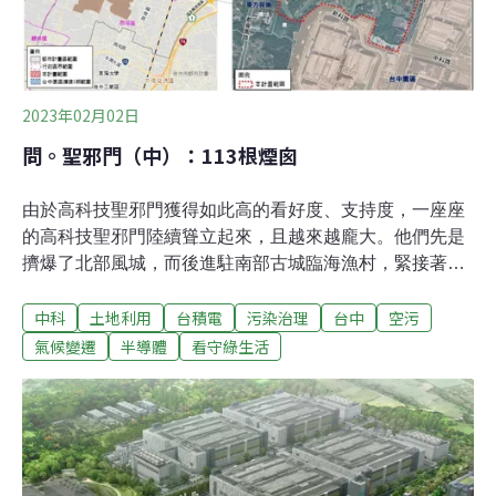
門一起擴大規模、擴大污染排放啊！這總體的影響，有納
入環評嗎？我又不禁回想起多年前曾轟動一時的新聞，有
學者指出，在深褐色文化城中測到大氣砷濃度遠高
2023年02月02日
問。聖邪門（中）：113根煙囪
由於高科技聖邪門獲得如此高的看好度、支持度，一座座
的高科技聖邪門陸續聳立起來，且越來越龐大。他們先是
擠爆了北部風城，而後進駐南部古城臨海漁村，緊接著在
中部文化城多處盤據，現在又快速在這幾個城市裡繼續擴
中科
土地利用
台積電
污染治理
台中
空污
大勢力範圍，包括在文化城西低矮台地東麓的一座高爾夫
球場，設置一座運用當今最先進技術打造2奈米微建築的
氣候變遷
半導體
看守綠生活
頂尖高科技聖邪門。只是，高科技聖邪門就像黑洞般，要
把那麼多的微建築擠進越來越小的空間裡頭，就需要吸取
越來越多的能源與資源，包括許多種危險或有毒的化學
品。這些能源與資源從哪裡來，通過高科技聖邪門的黑洞
之後，又跑到哪裡去，不僅影響著一旁豪華聖邪門裡頭的