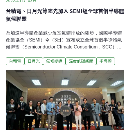
2022年11月03日
台積電、日月光等率先加入 SEMI組全球首個半導體
氣候聯盟
為​​加速半導體產業減少溫室氣體排放的腳步，國際半導體
產業協會（SEMI）今（3日）宣布成立全球首個半導體氣
候聯盟（Semiconductor Climate Consortium，SCC），
目前已有逾60家的跨半導體價值鏈創始企業會員共同響應
台積電
日月光
氣候變遷
深度低碳新聞
半導體
參與，台灣有五家企業加入，由日月光、台積電、南亞
科、環球晶圓、漢民科技率先響應成為SCC創始會員。全
球首個半導體產業鏈聯盟 目標2050淨零碳排SEMI今（3
日）發布新聞稿指出，全球半導體氣候聯盟（SCC）為全
球第一個全由半導體價值鏈企業所組成之聯盟，成員未來
將透過合作保持密切溝通、共同技術創新、設定具體減碳
目標，並於2050年達成淨零碳排，同時也將每年發布三大
碳排放範圍的年度進度報告。SCC創始會員共65家，其中
有五家台灣企業在列，日月光、環球晶圓、漢民科技、南
亞科技、台積電。其餘成員包括世界知名企業，如超微