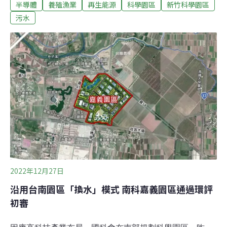
程、產品、產量變化，並增設自動相機加強石虎監測。銅
半導體
養殖漁業
再生能源
科學園區
新竹科學園區
科園區此次採專管放流處理園區污水，專管設置也避開灌
污水
溉取水口，但地方上仍指出，與居民連署訴求「排放入
海」仍有差異，恐怕影響下游後龍地區的養殖漁業。專管
3~4年可完工 仍未承諾放流入海 民間憂影響下游漁業竹科
銅鑼園區位於苗栗縣銅鑼鄉，總面積351.24公頃，去
（2021）年因增加開發面積及廠商數量，竹科管理局提出
第五次環差變更。然而，園區污水將直接排入西湖溪，並
未避開灌溉取水口，在地民眾憂心影響農作物，提出連署
要求設置污水專管放流入海。今年竹科管理局提出第六次
環差變更，預計調整放流位置。未來會
2022年12月27日
沿用台南園區「換水」模式 南科嘉義園區通過環評
初審