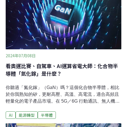
資金。台積電、美光、英特爾等半導體建廠時程，恐因聯
邦環評審查而延後。
2024年07月08日
看奧運比賽、自駕車、AI運算省電大師：化合物半
導體「氮化鎵」是什麼？
你聽過「氮化鎵」（GaN）嗎？這個化合物半導體，相比
於你我熟知的矽，更耐高壓、高溫、高電流，適合高頻且
輕量化的電子產品市場。在 5G／6G 行動通訊、無人機、
自駕車、雷達等領域，氮化鎵都相當具有潛力，因此成了
AI
能源轉型
半導體
近十幾年來各界爭相研究的熱門選項，台灣當然也不例
外。國立陽明交通大學國際半導體產業學院院長張翼，致