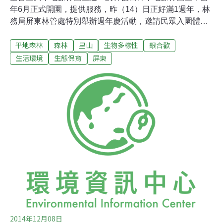
年6月正式開園，提供服務，昨（14）日正好滿1週年，林
務局屏東林管處特別舉辦週年慶活動，邀請民眾入園體驗
大武山下這座豐富自然資源的森林生態環境。原為台糖農
平地森林
森林
里山
生物多樣性
銀合歡
地的林後四林園區，屏東林管處以山、水、林、園的意象
進行規劃，經過1年經營管理，部份樹木已經長高，園區
生活環境
生態保育
屏東
內多元規劃，提供大潮州地區假日休憩的新景點。在園區
中，可眺望大武山系，著名的復刻板二峰圳，傳遞著日治
時期至今二峰圳水利工程百年不缺水的智慧，更吸引親子
在水圳中戲水玩樂，水圳旁就是一片無患子樹林，林內陰
涼舒適，民眾可在樹下休憩遮蔭。夏候鳥燕鴴來台越冬 林
後四林展現「田園之秋」「里山」願景代表著自然資源永
續經營、人與自然和諧共生，今年屏東林管處利用銀合歡
廢材在園內進行裝置藝術創作，適逢夏候鳥燕鴴來此過境
棲息，因此透過地景藝術呈現燕鴴意象，傳遞永續自然資
源使用、維護生物多樣性的概念。燕鴴是從南半
2014年12月08日