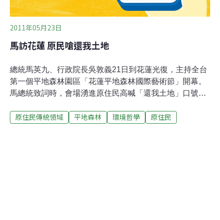
2011年05月23日
馬訪花蓮 原民嗆還我土地
總統馬英九、行政院長吳敦義21日到花蓮光復，主持全台
第一個平地森林園區「花蓮平地森林國際藝術節」開幕。
馬總統致詞時，會場湧進原住民高喊「還我土地」口號，
並拉白布條、裸上身寫抗議標語凸顯訴求，與維安人員爆
原住民傳統領域
平地森林
環境哲學
原住民
發推擠。包括原住民導演馬耀．比吼、台東歌手那布、巴
奈夫婦都到場聲援。是馬英九到花蓮罕見被群眾嗆聲的場
面。原住民已於1月遞陳情書給總統府。馬英九說，已經
收下好幾封陳情書並送給相關機構研究，到底原住民主張
六十年前所謂的土地，有什麼樣的權益？需要弄清楚，因
為這是國家的土地，他會請政府儘快回應，由農委會、台
糖公司儘快拿出證據。太巴塱青年會成員萬中興指出，大
農大富農場原為阿美族傳統領域，日本時代被會社搶走，
變成甘蔗田，國民政府來台又接收土地；最近正值原住民