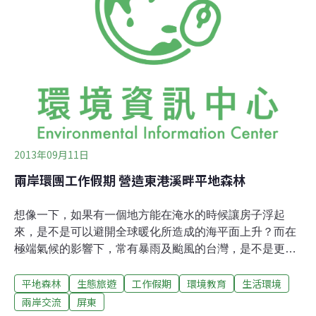
中南部較少，花東則罕有發現。林試所森林保護組研究員
葛兆年表示，林試所大農大富平地森林園區為國內大面積
的平地造林區，造林歷史已有12年，園區多處樹冠鬱閉成
林。林試所從去（2012）年開始在大農大富平地森林園區
設置多部紅外線自動相機，監測園區的中大型哺乳動物，
拍攝到麝香貓的數處地點皆為高芒草混雜灌木及短草的環
境。負責架設相機的研究人員陳一銘表示，一般
2013年09月11日
兩岸環團工作假期 營造東港溪畔平地森林
想像一下，如果有一個地方能在淹水的時候讓房子浮起
來，是不是可以避開全球暖化所造成的海平面上升？而在
極端氣候的影響下，常有暴雨及颱風的台灣，是不是更需
要這樣的設計？2008年的莫拉克風災，讓屏東受到非常嚴
平地森林
生態旅遊
工作假期
環境教育
生活環境
重的傷害，在風災之後的當下，全台有成千上萬的民眾投
入災區的環境整理工作，發揮了志工的精神。這些志工精
兩岸交流
屏東