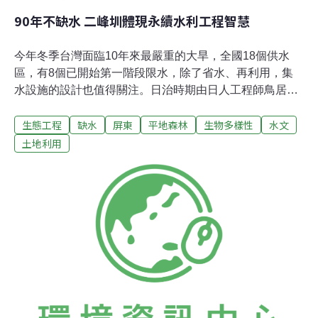
90年不缺水 二峰圳體現永續水利工程智慧
今年冬季台灣面臨10年來最嚴重的大旱，全國18個供水
區，有8個已開始第一階段限水，除了省水、再利用，集
水設施的設計也值得關注。日治時期由日人工程師鳥居信
平設計的生態工法取水工程「二峰圳」，歷經90年持續發
生態工程
缺水
屏東
平地森林
生物多樣性
水文
揮集水引水功能，灌溉大武山下屏東平原，至今每天仍有
約10萬噸的水給下游使用，這座歷史悠久的水圳工程為何
土地利用
能夠終年供水？在今年6月甫開園的「林後四林平地森林
園區」內，林務局復刻了這項先人的智慧，把二峰圳的工
程模型，以1:1的比例搬到園區內，讓遊客一窺二峰圳的原
理。昨（7日）林務局在二峰圳模型旁，設立鳥居信平銅
像並舉辦揭幕儀式，邀請鳥居信平的孫子東京大學教授鳥
居徹來台參與。鳥居徹致詞時表示，現今全球皆重視自然
調和的觀念，更顯得二峰圳的意義深遠。日本目前也在推
行不再建造大型水壩，希望這樣的觀念能夠推廣到各地，
也讓二峰圳的貢獻造福更多人。