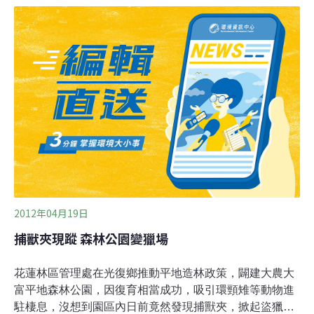
神也留在受災的社區中發酵，東港溪畔的力社、北勢、港
東等村落，紛紛透過不同的形式打造自己的村莊！於是台
灣藍色東港溪保育協會便想要串連屏東的在地社區，尋找
可能合作的場域，幸運的找到了在屏東崁頂保留下來的一
塊平地森林，地主自力在土地上種植樹林，區內保存了超
過上百種的物種，更是周邊動物、鳥類的避風港。於是在
藍色東港溪保育協會的溝通下，地主與協會合作在森之地
打造環境教育中心，希望以平地森林的概念，創造生物多
樣性的場域，用建設社區公園的規劃，創造社區居民與環
境的連結。在進行「森之地工作假期」之前，負責帶領
2012年04月19日
捕獸夾現蹤 森林公園變獵場
花蓮林區管理處在光復鄉推動平地造林政策，闢建大農大
富平地森林公園，因復育相當成功，吸引環頸雉等動物進
駐棲息，沒想到園區內日前竟然發現捕獸夾，掀起盜獵的