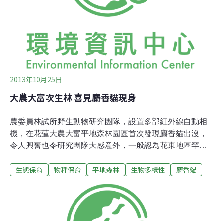
溉2,500多公頃農地，至今仍是來義鄉多個部落重要的水
源，陳保基說，園區內也將復刻此工法。「林後四林平地
森林園區」面積1,005公頃，橫跨屏東縣潮州鎮、萬巒鄉及
新埤鄉，屬於台灣糖業公司屏東區處之
2013年10月25日
大農大富次生林 喜見麝香貓現身
農委員林試所野生動物研究團隊，設置多部紅外線自動相
機，在花蓮大農大富平地森林園區首次發現麝香貓出沒，
令人興奮也令研究團隊大感意外，一般認為花東地區罕有
麝香貓發現紀錄，這次拍攝到麝香貓，顯示造林成效以及
生態保育
物種保育
平地森林
生物多樣性
麝香貓
棲地維護的重要性。麝香貓屬於靈貓科，為台灣特有亞
種，在台灣分布以全島低海拔山麓至海拔1000公尺左右之
山區為主，以濃密的原始闊葉林為主要棲息環境，數量稀
少，分布非常零星，目前依據野生動物保育法列為珍貴稀
有保育類物種。麝香貓出現紀錄以北部低海拔山區為主，