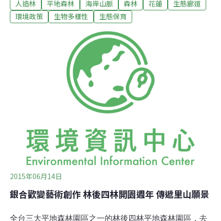
人造林
平地森林
海岸山脈
森林
花蓮
生態廊道
花蓮林管處處長吳坤銘指出，這項生態造林計畫，樹種的
選擇及栽植將跳脫傳統經濟造林思維，不考量未來經濟效
環境政策
生物多樣性
生態保育
益，換句話說，著重在營造動物喜歡的自然環境，讓牠們
可以在海岸山脈與平地森林園區間自由遷徒。生態廊道將
栽種光蠟樹、毛柿、珊瑚樹、台東火刺木、山黃麻、苦
楝、月橘等10餘種本土樹種，隨機配置、混合造林，且未
來不會全面割草，只割除苗木半徑100公分內的雜草、藤
蔓，將人為干擾減至最低，營造近似天然環境的森林，希
望在2年內讓野生動物適應，自然從海岸山脈遷徙至平地
森林園區。吳坤銘說，人類開發行為造成野生動物棲息地
零碎化，壓縮野生動物的生存空間，林務局近年來開始重
視生態廊道的規畫建置，自強外役監轄管土地正好
2015年06月14日
銀合歡變藝術創作 林後四林開園週年 傳遞里山願景
全台三大平地森林園區之一的林後四林平地森林園區，去