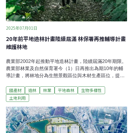
2025年07月01日
20年前平地造林計畫陸續屆滿 林保署再推輔導計畫
維護林地
農業部2002年起推動平地造林計畫，陸續屆滿20年期限。
農業部林業及自然保育署今（1）日再推出為期10年的輔
導計畫，將林地分為生態景觀區位與木材生產區位，提供
每年每公頃最高10萬元獎勵金，鼓勵造林戶繼續維持森林
國產材
造林
林業
平地森林
生物多樣性
維護管理。平地造林再續10年 分兩大類給予8~10萬元獎
金台灣加入世界貿易組織（WTO）後，因應國內農業生產
土地利用
結構變動，林保署（當時為林務局）自2002年起開辦為期
20年的「平地造林計畫」，鼓勵釋出的農地轉作造林，吸
引不少農地投入。隨著參加造林戶陸續屆滿20年，林保署
今（1）日召開記者會，介紹下一個為期10年的輔導計
畫，將分兩大區位，進行後續分流輔導，鼓勵維持林地。