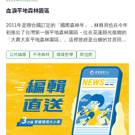
血淚平地森林園區
2011年是聯合國訂定的「國際森林年」，林務局也在今年
初推出了台灣第一個平地森林園區－位在花蓮縣光復鄉的
「大農大富平地森林園區」。這裡曾經是台糖的甘蔗田，
休耕多年後重新規劃，成為佔地1千公頃、大約有40個大
公共論壇
平地森林
環境哲學
原住民
安森林公園那麼大的台灣第一座平地森林園區。多了一座
公園原本是件好事，也符合馬英九競選時提出的愛台十二
建設，但在林務局和大農大富平地森林園區的文宣裡沒寫
到的是，這一大片平坦而肥沃的土地在成為甘蔗田之前，
原本是Pangcah人的土地，名叫Karowa。這片土地是最平
的良田，是最精華的地段，堪稱Pangcah人的首都。族人
們在這裡耕種生活了3百多年，遭到日本人驅趕才被迫離
開，到附近另尋狹小貧瘠的土地棲身。文宣裡也沒有寫
到，日本人來的時候，Pangcah人並沒有同意出讓土地，
部落原首Weh Talafafaw一直帶領族人抵抗日本人侵略，
經歷多次武裝抗爭，不斷推移雙方界限，最後與日本人約
定，糖廠開