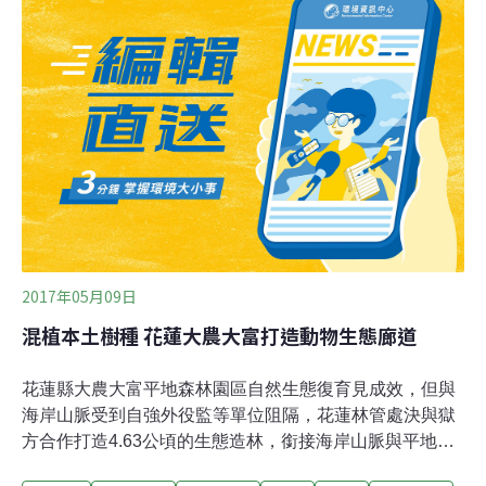
2021年發布計畫，要建立以高雄為核心的「南部半導體S
廊帶」（S廊帶）。環境部昨日辦理第27次環評大會，審
查位於高雄岡山及橋頭交界處，屬S廊帶的「白埔產業園
區」。該園區由高市府經發局規劃，總面積88.73公頃，現
況為台糖白埔農場。白埔產業園區包含36公頃台糖平地造
林地，種植2萬6602棵喬木。高市府原先預計移除所有樹
木，後經環委建議，決定採不同方式移植或補植。高市府
說明，部分樹木將原地保留，
2017年05月09日
混植本土樹種 花蓮大農大富打造動物生態廊道
花蓮縣大農大富平地森林園區自然生態復育見成效，但與
海岸山脈受到自強外役監等單位阻隔，花蓮林管處決與獄
方合作打造4.63公頃的生態造林，銜接海岸山脈與平地森
林園區，形成生態廊道，讓野生動物可以自由遷徒活動。