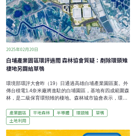
林保署說明兩大區位，一為「具生物棲地及景觀價值」林
地，可能是位在生物多樣性熱區，或是候鳥棲息過境點
等，將提供私有農地造林人每年每公頃10萬元獎勵金，提
供辦理增植樹種、營造複層林及目常管理維護工作；另一
為「具木材生產價值」林地
2025年02月20日
白埔產業園區環評過關 森林協會質疑：剷除環頸雉
棲地另闢給草鴞
環境部環評大會昨（19）日通過高雄白埔產業園區案。外
傳台積電1.4奈米廠將進駐的白埔園區，基地有四成範圍森
林，是二級保育環頸雉的棲地。森林城市協會表示，環頸
雉不會飛，移除森林再種植他處，等於葬送瀕危鳥類，呼
產業園區
平地森林
半導體
環頸雉
草鴞
籲高市府縮小滯洪池面積，以減少森林破壞。環評大會最
終決議通過審查，但要求高市府調整滯洪池位置及形狀，
土地利用
以保留原來林相。白埔園區森林為環頸雉棲地 市府欲砍樹
給草鴞「鳩佔鵲巢」為滿足半導體業設廠需求，行政院