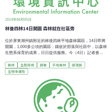
2014年06月05日
林後四林14日開園 森林就在社區旁
位於屏東潮州鎮附近的林後四林平地森林園區，14日即將
開園，1,000多公頃的園區，鑲嵌於部落與社區中，以森林
生態系保育的成果，日日提供服務。今（4日）記者會
上，來自大武山排灣族的部落，以傳統鼻笛悠悠吹出「思
森林
生態保育
屏東
平地森林
排灣族
念」，象徵平地四林讓人與自然間的關係，從思念轉而融
合。開園後，與「大農大富」、「鰲鼓」，三大平地森林
生物多樣性
園區全數到位，未來都將由農業部管理。農委會主委陳保
基的家鄉在園區附近，是屏東縣四林國小的畢業生。他致
詞時表示，從園區可遙望大武山系，屏東縣「長期照顧示
範中心」也在旁邊，將來林後四林融入社區生活、生產體
系，並提供長期照顧體系休閒基地，是生態服務的另一個
範例。著名的二峰圳利用山的坡度無動力擷取伏流水，灌