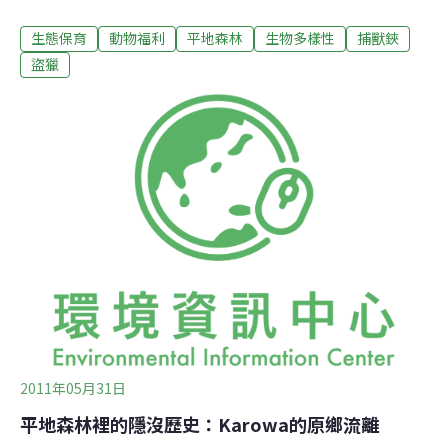
疑慮。 花蓮林管處接到通報後，派人在園區內巡查，初步
生態保育
動物福利
平地森林
生物多樣性
捕獸鋏
找到2個捕獸夾，林管處已迅速予以移除。對於平地森林
公園區內發現捕獸夾的情形，花蓮林管處長張彬在獲悉後
盜獵
也相當震撼，他19日表示，雖然目前只找到2個捕獸夾，
但研判園區內應仍有不少捕獸夾未被查獲，林管處已調派
巡守人員巡查，必定會清除所有的捕獸夾和陷阱。 花蓮林
管處已通報警方協請加強園區巡邏勤務，以防制盜獵的情
事發生，張彬表示，林管處的巡守人員和森林警察也會加
強巡守工作，維護園區內的動物生態，如果查獲盜獵情
事，將依法移送法辦。
2011年05月31日
平地森林裡的隱沒歷史：Karowa的原鄉流離