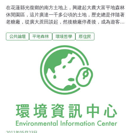
在花蓮縣光復鄉的南方土地上，興建起大農大富平地森林
休閒園區，這片廣達一千多公頃的土地，歷史總是伴隨著
老糖廠，從廣大蔗田談起，然後糖廠停產後，成為遊客口
中的綠野香坡，接續台糖造林，又成生態的平地森林。但
公共論壇
平地森林
環境哲學
原住民
是空白的部分，就是蔗田之前，這裡曾是Karowa（噶馹
佤）部落的世居地，當他們被趕跑，消失在歷史中，故事
的從此隱沒，不再被提起。穿過森林裡的小徑，來到
Karowa的聚會所，這是Karowa的最後堅持，也是要求土
地正義的開始。聚會所裡部落長老Anaw，拿出2002年的
傳統領域調查書冊，指出族人世居的房舍位置，以及耕
作、狩獵的空間，說著土地被侵佔的歷史，以及族人四散
流離的故事。於是，開始悟澈，在這片平地森林裡，原來
隱藏著這般的血淚歷史。日治之前，Karowa是這塊土地的
主人，在濕地與礫石地上，一步步建立家園、耕地。
2011年05月23日