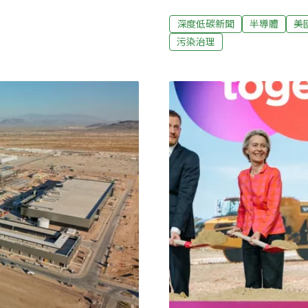
升，近年掀起禁用或限用管制
部提供的2023年數據，全
多個奈米製程都會用到PFA
深度低碳新聞
半導體
美
各產業之最，而碳排放量則為
府降低監管，並稱嚴厲的監管
污染治理
。「因此我們必須嘗試從範疇一
說立法者 避開環保監管20
大學化學工程與生物
陸續提出限制使用PFAS的
和責任法」（ FCRAA），
因應這些限制，美國半導體產
（PFAS Consortium
替代品「幾乎是不可能的」