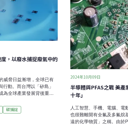
速度，以廢水捕捉廢氣中的
2024年10月09日
的威脅日益漸增，全球已有
半導體與PFAS之戰 美
示與行動。而台灣以「矽島」
成為全球產業發展背後重要
十年」
貸。對此，我國不只公布了
「12項關鍵戰略行動計畫」，
人工智慧、手機、電腦、電
碳捕捉
」，針對淨零碳排目標進行各
也很難離開有全氟及多氟烷基
業的競爭力。特別是無所不
遠的化學物質」之稱。由於P
產業上下游更需群策群力，