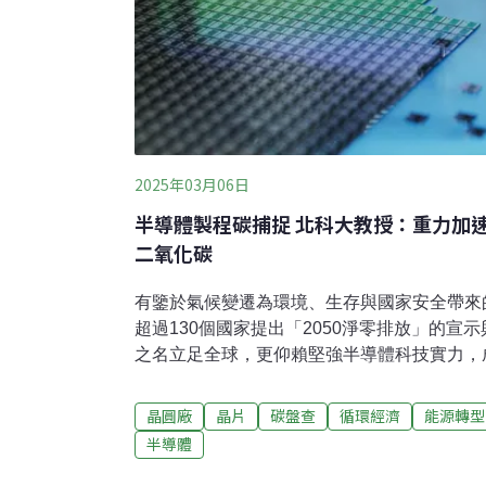
2025年03月06日
半導體製程碳捕捉 北科大教授：重力加
二氧化碳
有鑒於氣候變遷為環境、生存與國家安全帶來
超過130個國家提出「2050淨零排放」的宣
之名立足全球，更仰賴堅強半導體科技實力，
的供應鏈一環，面對永續發展議題更是責無旁
「台灣2050淨零排放路徑及策略總說明」及
晶圓廠
晶片
碳盤查
循環經濟
能源轉型
更核定「淨零排放路徑112–115年綱要計畫
半導體
面向的減緩與調適，以期能提升台灣在綠色產
在的「晶片」已滲透到各行各業，使得半導體