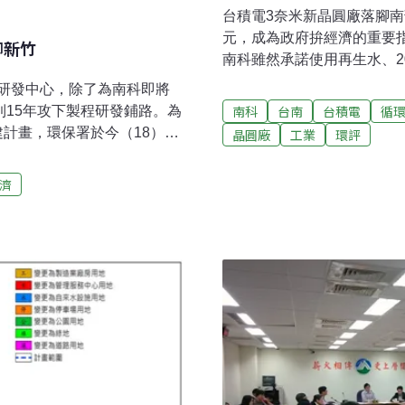
台積電3奈米新晶圓廠落腳南
元，成為政府拚經濟的重要
腳新竹
南科雖然承諾使用再生水、2
與台電也均掛保證，但今（
研發中心，除了為南科即將
足，決議補件再審。水利署
南科
台南
台積電
循
到15年攻下製程研發鋪路。為
米廠設廠南科，預計2020年
建計畫，環保署於今（18）辦
晶圓廠
工業
環評
求，南科台南園區提出環境
、用電問題外，由於鄰近新
萬瓩，達到299.5萬瓩；每日
應措施未說明清楚，環評委
濟
每日）；每日污水放流則增加
寶山鄉，其中包含了3.22公頃
一個林口電廠的機組，每天的
願，希望住宅區重新擇地規
24.8萬噸的污水，這些數字
積電從竹科起家、近年逐步往
環評落腳南科、預計2020年
打算在竹科新建二座最先進
入中、南科大規模量產。由
72公頃的擴建計