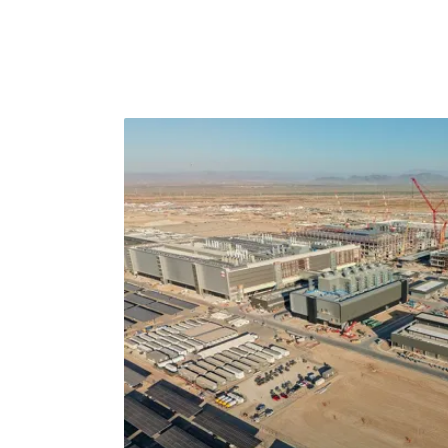
加速規劃淨零碳排的策略與解決之道。根據環境
台半導體製造業共有132間廠房，數量之多為
2131.3萬噸，佔整體（2.14億噸）的10%
的環節中著手找出解決方法，」國立台北科技