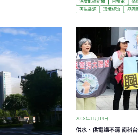
深度低碳新聞
台積電
循
台灣的環境。80%購買天然
增加，勢必拉高
再生能源
環境經濟
晶圓
倚賴穩定電力，18日的環
廠（IPP），以應付颱風或
回覆，台積電對供電品質的要
系統更穩定，因此台積電並無
化盡早落實，讓企業有電力
80%天然氣、20%綠能。
2018年11月14日
供水、供電講不清 南科