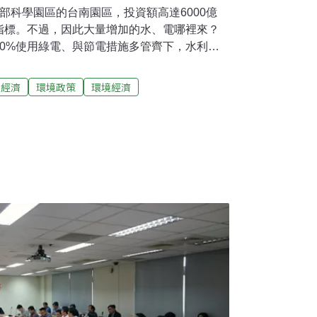
部科學園區的台南園區，投資額高達6000億
指標。不過，因此大量增加的水、電哪裡來？
0%使用綠電、與節電措施多管齊下，水利署
14）日進行的環評審查，仍因水電供應資料不
台電掛保證沒有用 環保署要看數據台積電3奈
環經濟
環境政策
環境經濟
建廠，最快2022年底開始量產。為了建廠需
影響差異分析（環差），將預估用電量增加88
用水量增加7.5萬噸，達到32.5萬CMD（噸／
5.2萬噸。環評委員鄭明修表示，88萬瓩相當
脫水污泥136噸要堆到哪裡？每天還要處理
大到驚人。