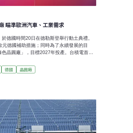
廠 瞄準歐洲汽車、工業需求
，於德國時間20日在德勒斯登舉行動土典禮。
億歐元德國補助措施；同時為了永續發展的目
色晶圓廠」，目標2027年投產。台積電首座
汽車與工業應用晶片動土典禮上，包含台積電
賴恩（Ursula von der Leyen）、德國
德國
晶圓廠
holz）都出席見證。這座晶圓廠由台積電、德國博
fineon）及恩智浦半導體（NXP）合資成立的
MC）」運營，台積電持股70%，博世、英飛
，並由曾在博世德勒斯登晶圓廠的廠長克伊區
sch）掌舵，擔任ESMC總經理。德國廠將生產用於汽車
米至28奈米晶片，預計2029年全面投產，月產