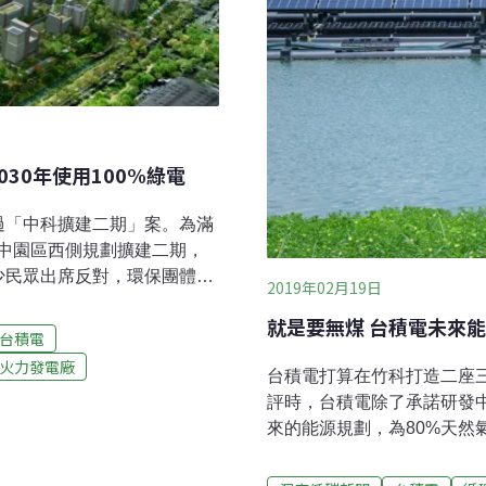
30年使用100%綠電
過「中科擴建二期」案。為滿
中園區西側規劃擴建二期，
少民眾出席反對，環保團體也
2019年02月19日
開發單位中科管理局表示，中科
就是要無煤 台積電未來能
元產值、可增加4000人就業
台積電
煤 要求提前自籌綠電因應國
火力發電廠
台積電打算在竹科打造二座
核准在台中大雅及西屯區、既有
評時，台積電除了承諾研發中
經三次環評初審，昨（8日）
來的能源規劃，為80%天然
要求環委不應倉促放行。台
與還在環評階段的竹科三奈米
擴建二期用電需求高達
調，目標是向台灣本地購買
年台中市總用電量的24%、台積