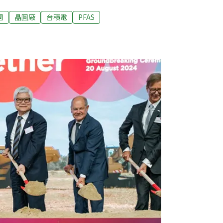
潮。但半導體的微影製程、電漿處理等1000
S。業者研發替代品的同時，也組成聯盟遊說政
國
晶圓廠
台積電
PFAS
將讓產業「倒退數十年」。PFAS聯盟砸錢遊
22年開始，美國加州、馬里蘭州、明尼蘇達州等
法規。4月，眾議會議員提出「永久化學品監管
希望10年內逐步淘汰所有非必要用途的PFAS。
業協會（SIA）成員與供應鏈組成PFAS聯盟
），且於去（2023）年提出報告，聲稱尋找更安全的
，並警