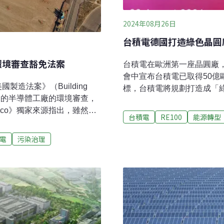
2024年08月26日
台積電德國打造綠色晶圓
環境審查豁免法案
台積電在歐洲第一座晶圓廠
會中宣布台積電已取得50
製造法案》（Building
標，台積電將規劃打造成「綠
邦政府資助的半導體工廠的環境審查，
歐洲晶圓廠落腳德國，生產
ico》獨家來源指出，雖然環
董事長魏哲家、歐盟執委會主席范德
台積電
RE100
能源轉型
總統拜登（Joe Biden）
聯邦總理蕭茲（Olaf Sc
PS and Science
世（Bosch）、英飛凌（In
電
污染治理
大量半導體業投資。不過，業
「歐洲半導體製造公司（ES
成環境審查，然後才能獲得資
凌、恩智浦各持有10%股份
，恐因聯邦環評審查而延
（Christian Koitz
與工業應用的成熟製程12奈
能為4