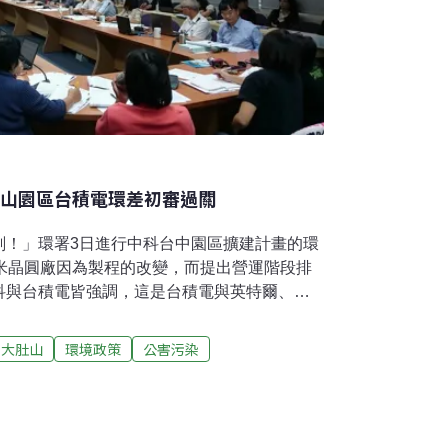
肚山園區台積電環差初審過關
刻！」環署3日進行中科台中園區擴建計畫的環
奈米晶圓廠因為製程的改變，而提出營運階段排
科與台積電皆強調，這是台積電與英特爾、三
刻，要求各方支持。在環署副署長詹順貴親自
審便獲得修正後通過的建議，只待環評大會的
大肚山
環境政策
公害污染
，本次增減運作或衍生各化學物質檢測來源、
劑量、致癌、非致癌風險及風險管理對策，及
處理回收設施風險管理策略。為了讓台積電的
肚山彈藥庫原址，中科提出台中園區擴建案。雖