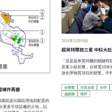
2016年11月03日
超英特爾趕三星 中科大
「這是超車英特爾的關鍵時
差案小組初審，台積電10
放化學物質項目的變更。中
星在晶圓龍頭之爭的重要時
出馬擔任主席下，第一次初
台積電
污染治理
台中
需補件再審
確認。此案需補件的項目為
晶圓廠
環評
濃度（含檢測圖譜）、暴露
雄園區提出園區用地與配置的
納入鈷、氫氧化四甲基銨等
出更多可供設廠的土地，以
10奈米晶圓廠落腳台中大