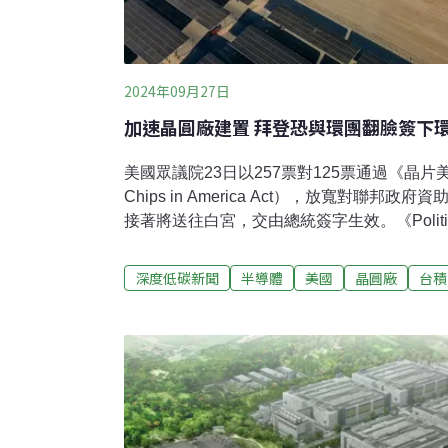
2024年09月27日
加速晶圓廠建置 拜登恐與環團翻臉簽下
美國眾議院23日以257票對125票通過《晶片美國
Chips in America Act），放寬對聯
接著將送往白宮，交由總統簽字生效。《Polit
境團體極力反對，但白宮官員週二（24日）透露，
將簽署同意。美國於2022年通過《晶片法案》（CHI
深度低碳新聞
半導體
美國
晶圓廠
台積
Act），提供390億美元資金的補貼，吸引了
者須根據《國家環境政策法》（NEPA）先完
金。台積電、美光、英特爾等半導體建廠時程
後。