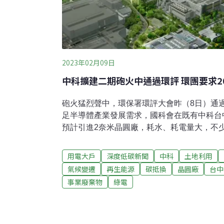
2023年02月09日
中科擴建二期砲火中通過環評 環團要求20
砲火猛烈聲中，環保署環評大會昨（8日）通
足半導體產業發展需求，國科會在既有中科台
預計引進2奈米晶圓廠，耗水、耗電量大，不
呼籲業者須在2030年達成100%綠電使用。
擴建二期工期約五年，營運後每年將有5000億
用電大戶
深度低碳新聞
中科
土地利用
機會。2奈米廠耗大量水電 環團憂延宕中火脫
氣候變遷
再生能源
碳抵換
晶圓廠
台中
內2奈米晶圓廠用地需求，行政院2022年初
事業廢棄物
綠電
中科台中園區西側開發「中科擴建二期」。歷
進入環評大會審查，多位民眾到場表達不滿，
灣健康空氣行動聯盟研究員趙慧琳表示，中科
925MW，換算年用電量達81億度，是2021