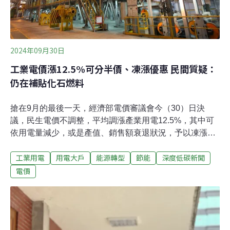
2024年09月30日
工業電價漲12.5%可分半價、凍漲優惠 民間質疑：
仍在補貼化石燃料
搶在9月的最後一天，經濟部電價審議會今（30）日決
議，民生電價不調整，平均調漲產業用電12.5%，其中可
依用電量減少，或是產值、銷售額衰退狀況，予以凍漲或
是減半調漲等優惠，10月16日上路實施。民間團體認為，
工業用電
用電大戶
能源轉型
節能
深度低碳新聞
調漲產業用電應該一次到位，給予各種優惠條件只是變相
補貼化石燃料，無助台灣邁向淨零。民生電價凍漲 產業電
電價
價最高漲幅14%經濟部今日召開2024年第二次電價審議
會。經濟部次長連錦漳表示，本次民生電價不調整，住
宅、小商店，等各級距不調整，維持平均每度2.77元。約
95%用戶（1452萬戶）不受影響。相較於凍漲的民生電