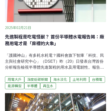
他強調，僅有氣候危害並不足以構成脆弱群體，還需具備
暴露與脆弱條件。例如，面對暴潮風險，住在山坡
2025年02月21日
先進製程是吃電怪獸？ 首份半導體水電報告揭：廠
務用電才是「房裡的大象」
「護國神山」有多耗水耗電？國科會旗下智庫「科技、民
主與社會研究中心」（DSET）昨（20）日發表台灣首份
分析報告檢視半導體先進製程的用水及用電韌性。報告推
估，台灣10年內無缺電問題，但二奈米廠投產初期供電壓
用電大戶
深度低碳新聞
海水淡化
土地利用
台積電
力大，可能出現備轉容量小於6%狀況；用水方面，半導體
產業座落的新竹、台中、台南、高雄，未來都將出現用水
能源轉型
半導體
再生水
缺口，且海淡水、再生水無法完全滿足先進製程的「超純
水」需求。廠務耗電是「房間裡的大象」 暖化還將抵銷節
電努力DSET昨日發表「氣候變遷與基礎設施韌性：台灣
半導體產業水資源與電力使用分析報告」，為國內首度盤