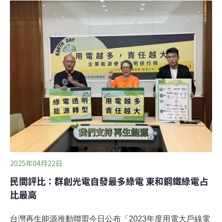
同提起的氣候訴訟，已開啟台灣氣候訴訟與治理對話。法
院認定用電大戶條款具合法性法院判決指出，《氣候法》
與《再生能源發展條例》皆牽涉氣候與能源政策，但其核
心目標與主管機關不同。用電大戶條款是推動減碳的眾多
手段之一，屬於整體能源轉型的推廣工具。該條款由經濟
部依據法律授權，並經過產官學各界蒐集意見後訂定，屬
於行政機關依法行使職權的範疇。
2025年04月22日
民間評比：群創光電自發最多綠電 東和鋼鐵綠電占
比最高
台灣再生能源推動聯盟今日公布「2023年度用電大戶綠電