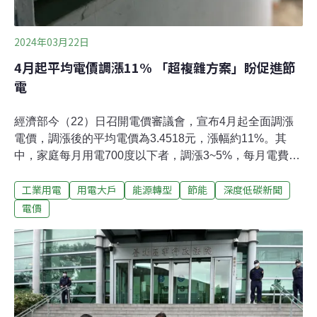
2024年03月22日
4月起平均電價調漲11% 「超複雜方案」盼促進節
電
經濟部今（22）日召開電價審議會，宣布4月起全面調漲
電價，調漲後的平均電價為3.4518元，漲幅約11%。其
中，家庭每月用電700度以下者，調漲3~5%，每月電費增
加最多20元。產業用電則依用電成長、衰退或持平來調
工業用電
用電大戶
能源轉型
節能
深度低碳新聞
整，本次特別增設「大戶」級距，最高可漲25%。用電量
上億的資料中心高用電戶，此次也設立專屬級距。民生用
電價
電分級距微調 四口之家夏月電費增100元經濟部今（22）
日召開電價審議會決議，平均電價從目前每度3.1154元調
漲至3.4518元，漲幅約11%，於4月1日開始實施。經濟部
次長林全能說明，各類用戶調整方案都不同，民生用戶採
較低調幅，但級距愈高調幅愈高；產業用電調幅較高，但
會依經營狀況及用電量分群調整。舉例住宅每月用電330