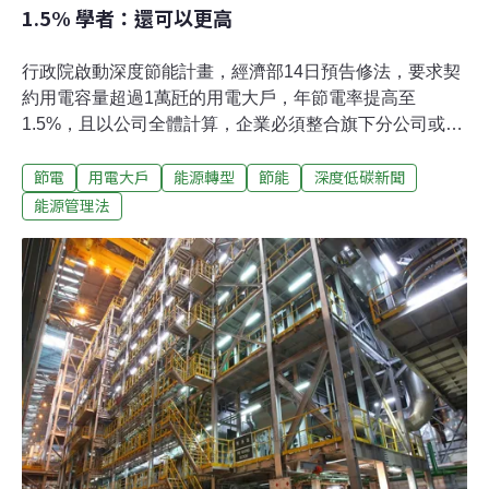
1.5% 學者：還可以更高
行政院啟動深度節能計畫，經濟部14日預告修法，要求契
約用電容量超過1萬瓩的用電大戶，年節電率提高至
1.5%，且以公司全體計算，企業必須整合旗下分公司或不
同廠區共同達成節電目標。學者指出，目前很多企業的節
節電
用電大戶
能源轉型
節能
深度低碳新聞
電率早已超過1.5%，呼籲再提高目標，並公布未達標業
者。要求「全公司」節電目標1.5% 估計影響4900用電大
能源管理法
戶行政院8月啟動「深度節能」計畫，落實總統賴清德的
政見，規劃加嚴節電目標。經濟部14日預告「中華民國一
百十四年至一百十七年能源用戶訂定節約能源目標及執行
計畫規定」草案，根據經濟部說明，新草案節電目標將依
「全公司」的契約用電容量級距，設定不同節電率目標。
現行平均年節電率目標為1%，草案要求國營企業契約用電
容量超過1萬瓩的企業，提高至1.5%；801～1萬瓩以下的
企業節電目標維持不變。此外，為了讓國營事業負起社會
責任、帶頭示範節電，草案也規定國營事業年度節電率目
標一律提高為1.5%。經濟