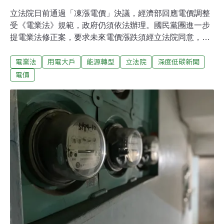
立法院日前通過「凍漲電價」決議，經濟部回應電價調整
受《電業法》規範，政府仍須依法辦理。國民黨團進一步
提電業法修正案，要求未來電價漲跌須經立法院同意，今
（3）日院會上演表決大戰，決議草案逕付二讀，將跳過
電業法
用電大戶
能源轉型
立法院
深度低碳新聞
委員會審議，最快一個月後進行二讀表決。在野黨擬修
《電業法》第49條 電價交立院決定經濟部宣布4月起全面
電價
調漲電價11%，引發在野黨批評。國民黨、民眾黨黨團於
4月30日立法院會通過決議，要求政府凍漲電價、檢討能
源政策。行政院、經濟部回應，電價調整是依《電業法》
規範，組成電價審議會討論後決議，政府依法須遵守電價
審議結果並執行。國民黨不滿，今（3）日再度出手，提
案將《電業法》第49條修正案逕付二讀，草案要求電價審
議會之決議須經過立法院同意才可以實施。藍、白兩黨聯
手在今日院會投票表決通過，依照立法院議事規則，逕付
二讀之後，草案不會進入經濟委員會審查，改由立院各黨
團協商，最快一個月後就回到院會直接進行二讀