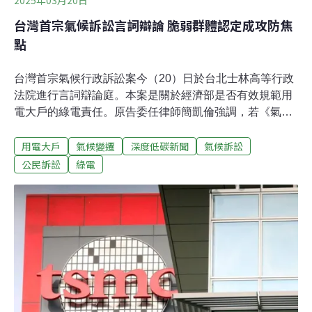
2025年03月20日
台灣首宗氣候訴訟言詞辯論 脆弱群體認定成攻防焦
點
台灣首宗氣候行政訴訟案今（20）日於台北士林高等行政
法院進行言詞辯論庭。本案是關於經濟部是否有效規範用
電大戶的綠電責任。原告委任律師簡凱倫強調，若《氣候
法》旨在保障易受氣候變遷衝擊的脆弱族群，即便該法未
用電大戶
氣候變遷
深度低碳新聞
氣候訴訟
明定脆弱族群定義，仍能援引聯合國政府間氣候變遷委員
會（IPCC）中「暴露度」與「敏感度」的定義。辯方律師
公民訴訟
綠電
則認為，人民對於法規修訂沒有公法上的請求權，無法直
接提告要求政府修法或強化規範。此案是台灣氣候訴訟首
例，最終判決將於5月8日揭曉。原告律師：不能以過往公
害思維面對當前氣候巨災本案原告為綠色和平基金會及三
位曾任職綠色和平的個人。原告委任律師簡凱倫指出，
《氣候法》作為保護規範，應保障易受極端氣候侵襲的脆
弱族群，而判斷脆弱群體的標準，須回到氣候變遷風險的
概念，包含「危害」、「暴露度」與「脆弱度」三要素。