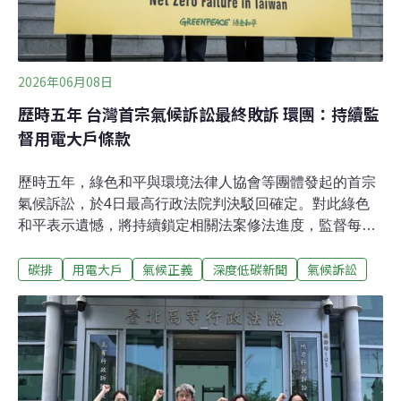
2026年06月08日
歷時五年 台灣首宗氣候訴訟最終敗訴 環團：持續監
督用電大戶條款
歷時五年，綠色和平與環境法律人協會等團體發起的首宗
氣候訴訟，於4日最高行政法院判決駁回確定。對此綠色
和平表示遺憾，將持續鎖定相關法案修法進度，監督每兩
年定期檢討的用電大戶條款。首宗氣候訴訟敗訴 最高行政
碳排
用電大戶
氣候正義
深度低碳新聞
氣候訴訟
法院：人民無公法上請求權俗稱「用電大戶條款」的《再
生能源發展條例》第12條與相關子法於2021年上路，規範
一定契約用電容量業者，需負起使用再生能源責任。根據
經濟部能源局訂定的《一定契約容量以上之電力用戶應設
置再生能源發電設備管理辦法》，電力契約容量達5000瓩
（kW）以上之企業，需於5年內設置10%再生能源裝置容
量，或以儲能設備、購買綠電、繳納代金等方式替代。