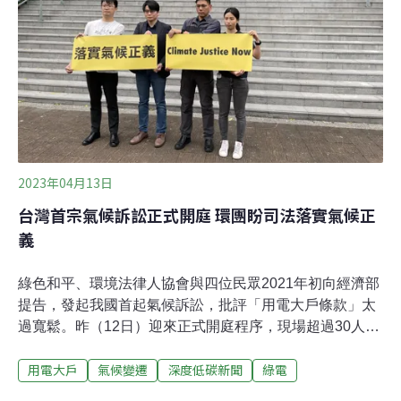
度以下、小商店700度以下電價調漲3%；往上分三個級
距，分別調漲5%、7%、10%。林全能強調，只有超出的
用電才適用高級距費率，如用電1001度，只有「超出的那
2023年04月13日
台灣首宗氣候訴訟正式開庭 環團盼司法落實氣候正
義
綠色和平、環境法律人協會與四位民眾2021年初向經濟部
提告，發起我國首起氣候訴訟，批評「用電大戶條款」太
過寬鬆。昨（12日）迎來正式開庭程序，現場超過30人出
席旁聽，經濟部僅由委任律師出席。最終法官宣布「本件
用電大戶
氣候變遷
深度低碳新聞
綠電
候核辦」，會再發公文通知訴訟當事人開庭時間。用電大
戶上路兩年 綠能設置量不足500MW「用電大戶條款」