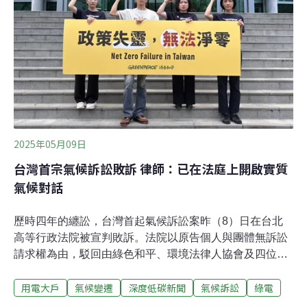
2025年05月09日
台灣首宗氣候訴訟敗訴 律師：已在法庭上開啟實質
氣候對話
歷時四年的纏訟，台灣首起氣候訴訟案昨（8）日在台北
高等行政法院被宣判敗訴。法院以原告個人與團體無訴訟
請求權為由，駁回由綠色和平、環境法律人協會及四位公
民對經濟部制定「用電大戶條款」過於寬鬆、無法有效推
用電大戶
氣候變遷
深度低碳新聞
氣候訴訟
綠電
動企業減碳的訴訟。對於判決結果，原告律師簡凱倫表示
遺憾，但也表示，此案作為台灣首宗由公民與環保團體共