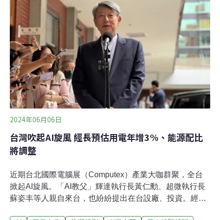
價，產業電價則平均調漲12.5%，調整後為均價為每度
4.29元。連錦漳說明，委員會決議，產業電價不只考慮用
電量，納入產值銷售額等因素，調整後電價將從10月16日
開始實施。連錦漳解釋，若產業的用電量、產值都有所成
長，將採最高調漲14%；若產業用電衰退未達5%或是產值
銷售額衰退未達1
2024年06月06日
台灣吹起AI旋風 經長預估用電年增3%、能源配比
將調整
近期台北國際電腦展（Computex）產業大咖群聚，全台
掀起AI旋風。「AI教父」輝達執行長黃仁勳、超微執行長
蘇姿丰等人親自來台，也紛紛提出在台設廠、投資。經濟
部長郭智輝昨（5）日到立法院備詢時說，預期2025年到