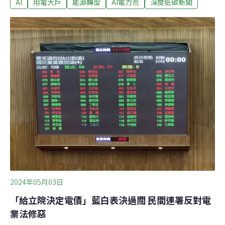
AI
用電大戶
能源轉型
AI電力荒
深度低碳新聞
2028年是AI成長爆發期，原本的2025能源配比目標
「532」可能需要調整。郭智輝表示，經濟部正在推算新
增的用電成長，預估每年至少增加3%以上；面對AI成長爆
發期，新的供電將優先考慮太陽光電，新建一座發電廠至
少要6年，政府不會再增加燃煤電廠。AI設廠用電需求增
經長：能源配比目標「532」將調整郭智輝5日首度赴立法
院經濟委員會報告備質詢，針對社會關注的AI發展與用電
議題，郭智輝說明，經濟部的第一要務就是穩定供電，目
前盤點新設廠房的供電都足夠。郭智輝表示，新建一座發
電廠至少要6年，政府不會再增加燃煤電廠；AI產業需要綠
電，需要大量的風光發電。至於郭智輝上週提出「核三備
用說」，表示
2024年05月03日
「給立院決定電價」藍白表決過關 民間連署反對電
業法修惡