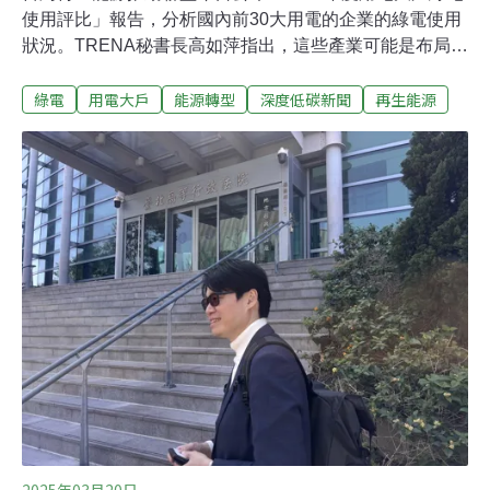
使用評比」報告，分析國內前30大用電的企業的綠電使用
狀況。TRENA秘書長高如萍指出，這些產業可能是布局全
球，但用電意味著在當地造成污染。今天（22日）也是世
綠電
用電大戶
能源轉型
深度低碳新聞
再生能源
界地球日，希望用電大戶帶頭展現減碳責任。各大企業之
中，東和鋼鐵在台灣自發自用及採購的綠電占比1.79%，
位居榜首。至於台積電，因未公開「用電量」而無法計算
其綠電使用占比。TRENA強調，還有更多的用電大戶用電
資訊不公開，呼籲政府加強要求資訊揭露。群創光電自發
最多綠電 東和鋼鐵綠電占比最高TRENA專案助理李建緯
說明，單看企業自行建置、使用綠電的「綠電自發自用總
量」，群創光電自發自用量48014MWh（千度電）高居榜
首，遠超其他企業。其次是台灣中油和豐興鋼鐵，分別是
16183（MWh）和15274（MWh）。艾杰旭顯示玻璃
9824（MWh）和台積電4268（MWh）則落在排行榜中
段。