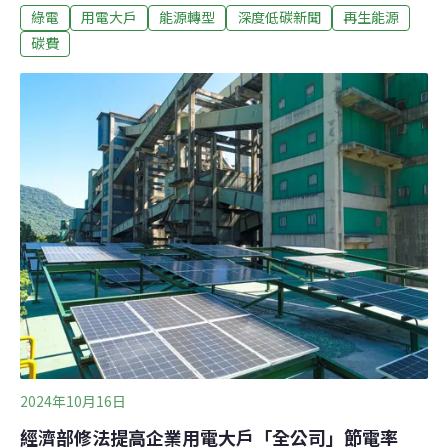
綠電
用電大戶
能源轉型
深度低碳新聞
再生能源
善盡社會責任。民間團體批評，依法兩年定期檢討一次，
經濟部條款檢討已延宕至少一年，最後竟端出一樣的版
碳費
本，令人遺憾。大戶門檻不調整 經濟部：漲電價、徵碳費
已盡責任2021年元旦，經濟部推出俗稱「用電大戶條款」
的「一定契約容量以上之電力用戶應設置再生能源發電設
備管理辦法」，規範契約容量5000瓩以上的用電戶需於五
年內設置10%的綠電，或使用儲能、購買再生能源憑證或
繳納代金來替代。法規中明訂兩年須定期檢討一次，能源
署在2023年啟動檢討，直到今（2025）年1月3日才公布
結果，決議維持現行用電大戶門檻，亦不增加義務容量或
其他調整。
2024年10月16日
經濟部修法提高企業用電大戶「全公司」節電率