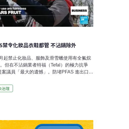
AS禁令化妝品衣鞋都管 不沾鍋除外
年1月起禁止化妝品、服飾及滑雪蠟使用有全氟烷
。但在不沾鍋業者特福（Tefal）的極力抗爭
案議員「最大的遺憾」。防堵PFAS 進出口、
上萬種化合物的統稱，具防水、防油、抗污等特
裝、食品包裝、滅火泡沫等，含PFAS的滑雪
染治理
順。不過，PFAS難以分解，有「永遠的化學
與食物鏈。長期接觸恐有健康風險，如高膽固
損傷、癌症等。根據法國政府網站《公共生活
2026年1月起，法國將禁止生產、進口、銷售含有
鞋類和滑雪蠟，但安全人員或消防員穿著的特殊防
起，禁令將擴大到所有紡織品（例如傢俱上的布