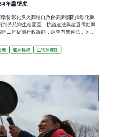
34年扁壁虎
火葬場 彰化反火葬場自救會要訴願阻擋彰化縣
5日到芳苑鄉生命園區，抗議違法興建還帶動縣
園區工程提前行政訴願，調查有無違法，另要
，將公開說明和加強溝通以化解民眾疑慮。
通部首畫設風場航道被認違法交通部在2021年
治理
能源轉型
生物多樣性
處分，該公告於6個月後正式實施，但禁航、禁
年1月16日行政院訴願決定，認定禁漁規定違反
規定。15日台北高等行政法院做出判決，以違
風場航道關於禁航及強制報到的限制。漁民權
通部首次畫設風場航道就被認定違法。（聯合