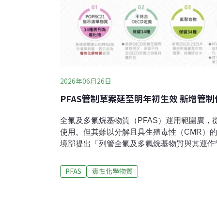
2026年06月26日
PFAS管制草案延至明年初生效 新增管制
全氟及多氟烷基物質（PFAS）運用範圍廣，
使用。但其難以分解且具生殖毒性（CMR）
境部提出「列管全氟及多氟烷基物質與其運作
大PFAS管制，調整後公告的管制化學物質共
年初實施，現將延後至2027年初生效。民間
PFAS
毒性化學物質
速法制作業，儘早於今年下半年生效。考量冷媒
將重新評估環境部化學物質管理署24日舉辦
其運作管理事項」草案研商會議。化學署針對P
經公告，原先預計今年1月開始實施。本次研