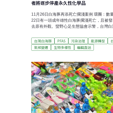
者將逐步停產永久性化學品
11月26日白海豚再添死亡擱淺案例 環團：
22日有一頭成年雄性白海豚擱淺死亡，且被
去原有外觀。蠻野心足生態協會示警，台灣白
能承受1起人為死亡，但目前頻率已遠超存亡
水虻進校園廚餘零運出 嘉市議員推生態教育
台灣白海豚
PFAS
污染治理
能源轉型
引發國人關注，嘉市議員上午質詢指稱，黑水
氣候變遷
生物多樣性
編輯直送
保技術，更是貼近生活的食農教育利器，要求
園；教育處長郭添財同意研議導入。（聯合報