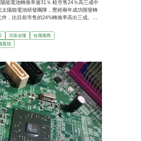
陽能電池轉換率逾31％ 較市售24％高三成中
代太陽能電池研發團隊，歷經兩年成功開發轉
元件，比目前市售的24%轉換率高出三成。透
積的裝置容量與發電量，緩解增加太陽能發電
時報報導）彰化大村十四公墓太陽光電案 包
S
污染治理
台灣黑熊
大村「第十四公墓太陽光電發電系統標租案」
輯直送
日舉辦第五場說明會，面對民眾質疑，強調公司
縣政府，租金繳給大村鄉。說明會到場民眾一
有人打斷說明會，要求把時間交給民眾發表意