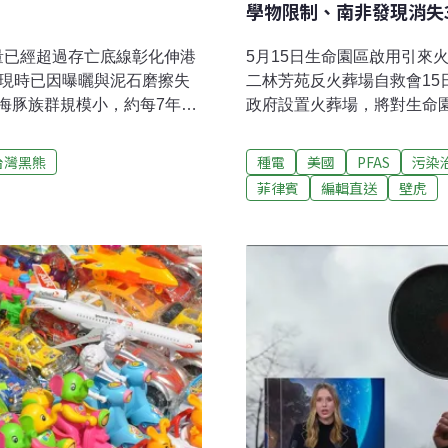
學物限制、南非發現消失
數量已經超過存亡底線彰化伸港
5月15日生命園區啟用引來
發現時已因曝曬與泥石磨擦失
二林芳苑反火葬場自救會1
海豚族群規模小，約每7年僅
政府設置火葬場，將對生命
底線。（公視新聞網報導）黑
求火葬場撤案；縣政府表示
非洲豬瘟疫情爆發，廚餘議題
（聯合報報導）判決出爐 交
台灣黑熊
種電
美國
PFAS
污染
虻生態循環模式，不只是環
4月26日公告彰化風場航道
菲律賓
編輯直送
壁虎
教育處比照其他縣市引進校
漁等規定引來爭議，2023
報導）
法律保留原則，撤銷該部分
反法律保留原則，撤銷彰化
益暨環境永續中心指出，交
報報導）