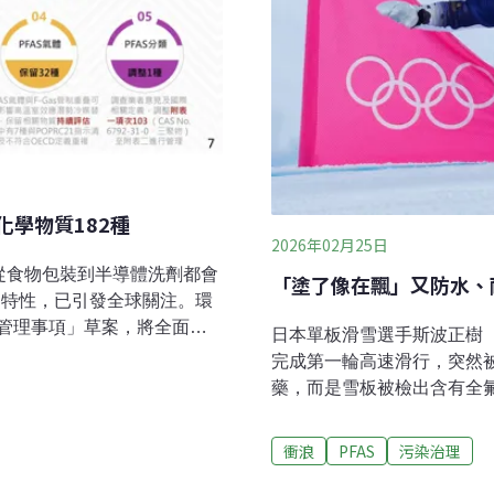
化學物質182種
2026年02月25日
從食物包裝到半導體洗劑都會
「塗了像在飄」又防水、耐
的特性，已引發全球關注。環
管理事項」草案，將全面擴
日本單板滑雪選手斯波正樹（M
182種。不過，草案原訂於今
完成第一輪高速滑行，突然
團體監督施政聯盟呼籲，應加
藥，而是雪板被檢出含有全氟
替代與產業衝擊 73項物質
雪選手，也因同樣理由遭到
「列管全氟及多氟烷基物質與
雪水附著、降低阻力，讓雪
衝浪
PFAS
污染治理
FAS的管制草案去年8月已
殘留數百年，對人體與生態
商會化學署公布，將延後至明
第一屆「無氟奧運」。追求