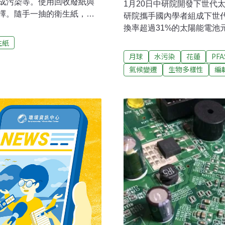
成污染等。使用回收廢紙與
1月20日中研院開發下世代太
擇。隨手一抽的衛生紙，是
研院攜手國內學者組成下世
報導，全球約有25～30%的人
換率超過31%的太陽能電池
tatista》數據顯示，
過新技術，將可提高單位面
生紙
，預計從現在到2029年，將以
量對土地需求壓力。（自由
月球
水污染
花蓮
PFA
口大國中國。截至2020年，
商：營業稅繳彰化、租金給
氣候變遷
生物多樣性
編
大的紙漿出口國。當年巴西
承包廠商辰宇能源，於20
約四分之一送到歐洲；15%運
將設籍彰化縣，營業稅繳給
快速增長也伴隨著環境代
百多人，有人登記發言，也
C》報導，環境影響諮詢機構
見。（聯合新聞網報導）
大約砍