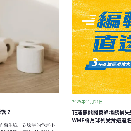
料），僅特殊工業用織品不
2025年01月21日
影響？
花蓮黑熊闖養蜂場誘捕失
WMF將月球列受脅遺產
的衛生紙，對環境的危害不