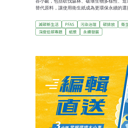
容小覷，包括砍伐森林、破壞生物多樣性、造
替代原料，讓使用衛生紙成為更環保永續的選
許多人不可或缺的日用品，據《Mongabay》
使用衛生紙上廁所，衛生紙需求正在快速增長。《S
減碳新生活
PFAS
污染治理
碳排放
衛
2024年全球衛生紙市場營收達到1138億美元
深度低碳專題
紙漿
永續發展
每年5.68%複合成長率持續成長，特別是在人
巴西、加拿大、美國、印尼和智利是世界上最
出口了1560萬噸紙漿，近48%進口到中國；
往美國，剩餘的則去了其他國家。衛生紙需求
價，特別是使用原生紙漿的衛生紙。據《BB
Edge研究顯示，全球為了製造衛生紙，每年