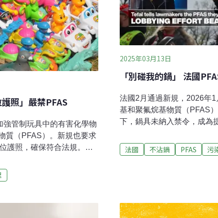
2025年03月13日
「別碰我的鍋」 法國PF
法國2月通過新規，2026
護照」嚴禁PFAS
基和聚氟烷基物質（PFAS）
下，鍋具未納入禁令，成為提
加強管制玩具中的有害化學物
製造、銷售均納管PFAS是
質（PFAS）。新規也要求
性，廣泛用於不沾鍋、防水服
數位護照，確保符合法規。為
法國
不沾鍋
PFAS
污
蠟則用於滑雪板，滑雪時更滑
要求網路平台須提供數位護
品」之稱，滲入土壤、水體
0日最新修訂的「玩具安全法
理
醇、免疫系統功能降低、肝
新增了一批禁止添加的化學物質，包含
網》（vie public）， 
對肺部、皮膚或其他器官有
PFAS 的化妝品、衣服和
將禁止輸入歐洲，若這些成
護衣鞋不在此限。2030年
的電子零件。