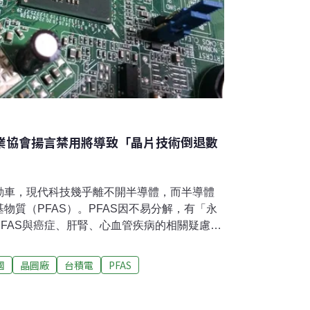
產業協會揚言禁用將導致「晶片技術倒退數
動車，現代科技幾乎離不開半導體，而半導體
物質（PFAS）。PFAS因不易分解，有「永
FAS與癌症、肝腎、心血管疾病的相關疑慮上
潮。但半導體的微影製程、電漿處理等1000
S。業者研發替代品的同時，也組成聯盟遊說政
國
晶圓廠
台積電
PFAS
將讓產業「倒退數十年」。PFAS聯盟砸錢遊
22年開始，美國加州、馬里蘭州、明尼蘇達州等
法規。4月，眾議會議員提出「永久化學品監管