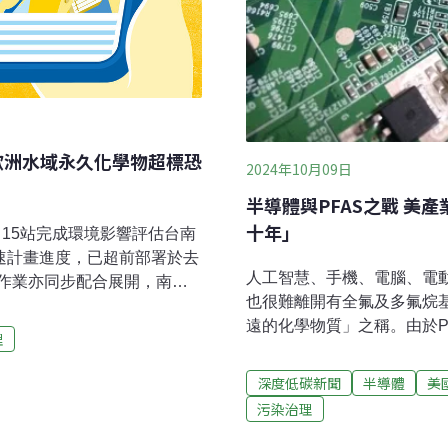
歐洲水域永久化學物超標恐
2024年10月09日
半導體與PFAS之戰 美
十年」
！15站完成環境影響評估台南
速計畫進度，已超前部署於去
人工智慧、手機、電腦、電
作業亦同步配合展開，南市
也很難離開有全氟及多氟烷基
會廣納民意。（自由時報報
遠的化學物質」之稱。由於P
定具關聯性花蓮縣七星潭七家企
理
升，近年掀起禁用或限用管制
有以規避環評。縣府經專家
多個奈米製程都會用到PFA
整併為一件興辦計畫重新申
深度低碳新聞
半導體
美
府降低監管，並稱嚴厲的監管
促進地方發展。（中央社報
污染治理
說立法者 避開環保監管20
陸續提出限制使用PFAS的