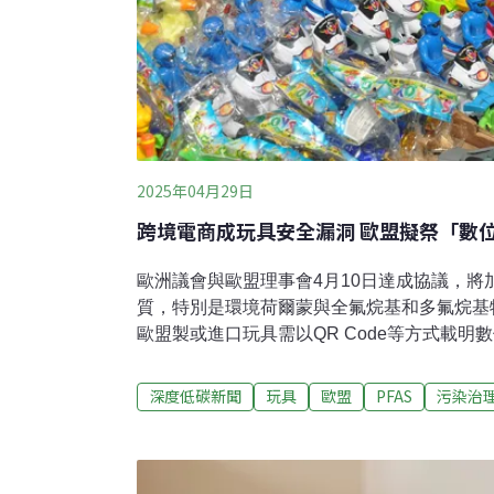
2025年04月29日
跨境電商成玩具安全漏洞 歐盟擬祭「數位
歐洲議會與歐盟理事會4月10日達成協議，將
質，特別是環境荷爾蒙與全氟烷基和多氟烷基物
歐盟製或進口玩具需以QR Code等方式載明
避免大型跨境電商平台成為管制漏洞，歐盟也
照連結。加強管制環境荷爾蒙、PFAS歐盟1
深度低碳新聞
玩具
歐盟
PFAS
污染治
規」（Toy Safety Regulation）中，
內分泌干擾物質（又稱環境荷爾蒙）以及可能
害的物質。添加這類物質的玩具、娃娃、積木
分位在兒童碰觸不到的位置則可放行，如玩具