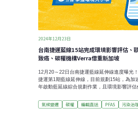
2024年12月23日
台南捷運藍線15站完成環境影響評估、
致癌、碳權機構Verra借重新加坡
12月20～22日台南捷運藍線延伸線進度曝光
捷運第1期藍線延伸線，目前規劃15站，為加
年啟動藍延線綜合規劃作業，且環境影響評估
交通局已完成環境影響評估成果，將舉辦說明
導）花蓮七星潭7度假村開發案暫緩 縣府認
氣候變遷
碳權
編輯直送
PFAS
污染治
業申請建設度假村，被揭露由兩大集團交叉持
討論認定七案具關聯性，決議全案暫緩，要求
請，若超過10公頃須辦理環評，以合法合規
導）