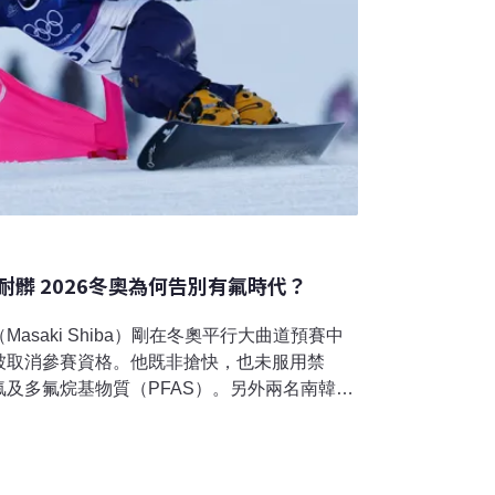
髒 2026冬奧為何告別有氟時代？
asaki Shiba）剛在冬奧平行大曲道預賽中
被取消參賽資格。他既非搶快，也未服用禁
及多氟烷基物質（PFAS）。另外兩名南韓滑
禁賽。 含氟物質常見於滑雪蠟，它能有效避免
板滑行更快速。然而，這類物質可能在環境中
構成威脅。今年冬奧首度明令禁用，成為史上
速度的環境及健康代價