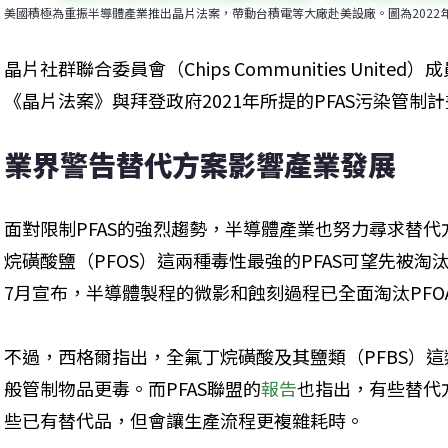
美國積極為重振半導體產業推出晶片法案，帶動台積電等大廠赴美設廠。圖為2022
晶片社群聯合委員會（Chips Communities United）
《晶片法案》與拜登政府2021年所提的PFAS污染管制
業界警告替代方案影響產業發展
面對限制PFAS的強烈趨勢，半導體產業也努力尋求替代
烷磺酸鹽（PFOS）這兩種毒性最強的PFAS可望先被淘
7月宣布，半導體製程的微影和蝕刻過程已全面淘汰PFO
不過，西格爾指出，全氟丁烷磺酸及其鹽類（PFBS）
般管制物品更毒。而PFAS聯盟的
報告
也指出，有些替代
些已有替代品，但會讓生產流程更複雜耗時。