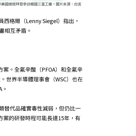
年美國總統拜登參訪韓國三星工廠。圖片來源：白宮
成員西格爾（Lenny Siegel）指出，
計畫相互矛盾。
方案。全氟辛酸（PFOA）和全氟辛
汰。世界半導體理事會（WSC）也在
A。
這類替代品確實毒性減弱，但仍比一
方案的研發時程可能長達15年，有