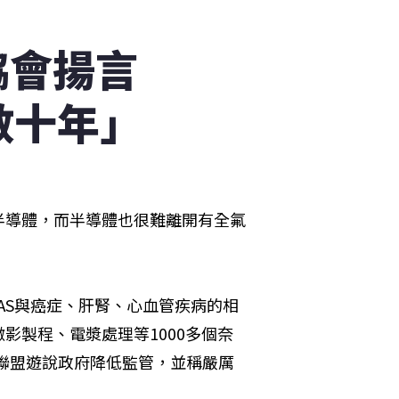
協會揚言
數十年」
半導體，而半導體也很難離開有全氟
FAS與癌症、肝腎、心血管疾病的相
影製程、電漿處理等1000多個奈
成聯盟遊說政府降低監管，並稱嚴厲