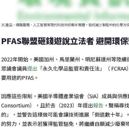
3C產品、網路服務、人工智慧等現代科技均仰賴半導體。如何減少製程中的化學污染成
PFAS聯盟砸錢遊說立法者 避開環
2022年開始，美國加州、馬里蘭州、明尼蘇達州等陸續提
眾議會議員
提出
「永久化學品監管和責任法」（ FCRA
要用途的PFAS。
因應這些限制，美國半導體產業協會（SIA）成員與供應鏈組
Consortium），且於去（2023）年提出
報告
，聲稱尋
的」，並警告這樣做可能會讓技術進展「倒退數十年」
的努力，並表示若獲得監管豁免，將繼續自願減少廢棄