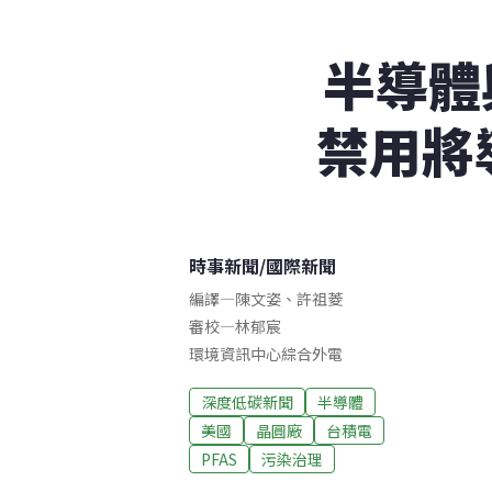
半導體
禁用將
時事新聞
/
國際新聞
編譯
—
陳文姿
、
許祖菱
審校
—
林郁宸
環境資訊中心綜合外電
深度低碳新聞
半導體
美國
晶圓廠
台積電
PFAS
污染治理