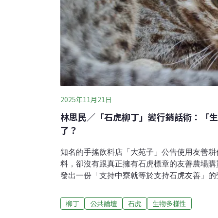
2025年11月21日
林思民／「石虎柳丁」變行銷話術：「生
了？
知名的手搖飲料店「大苑子」公告使用友善耕
料，卻沒有跟真正擁有石虎標章的友善農場購
發出一份「支持中寮就等於支持石虎友善」的
因為大多數的柳丁園目前仍採用慣行農法，而
善農園，大多數的網友也對這個解釋不買單。
柳丁
公共論壇
石虎
生物多樣性
性價值」，這是保育生物學第一堂課必備的內