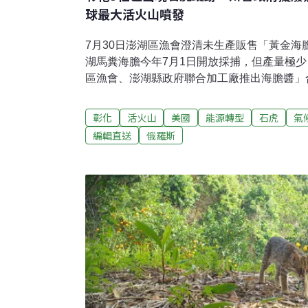
球最大活火山噴發
7月30日澎湖區漁會澄清未生產販售「黃金海
湖馬糞海膽今年7月1日開放採捕，但產量極
區漁會、澎湖縣政府聯合加工廠推出海膽醬」
海膽醬產地來自澎湖。澎湖區漁會嚴正澄清未
醬」，呼籲民眾避免受騙，澎湖縣政府農漁局
彰化
活火山
美國
能源轉型
石虎
氣
曾文水庫洩洪創今年新高 下游高灘地農作損失
編輯直送
俄羅斯
台南、嘉義山區持續降下豪大雨，曾文水庫集
400毫米，經濟部水利署南區水資源分署啟動
2150噸，創今年新高。受此影響，曾文溪下
市長黃偉哲表示，將依循農業天然災害救助通
相關救助。（自由時報報導）