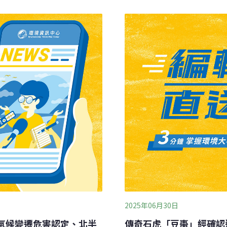
日止，在北市百年古蹟「保
例如，一盤魚貨能賣多少
15年發展2009年冬天，
 value）的多元類型之一。另
穀」取代插秧，並在種子中
nsic value），大家都是
冠水雞、小白鷺等水鳥誤食中
響。利用柳丁石虎的概念吸
成為牠們最嚴峻的挑戰。為
是「有價的」，這種價值通
耕作方式，
價值或資訊價值可能無法
2025年06月30日
氣候變遷危害認定、北半
傳奇石虎「豆棗」經確認