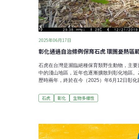
2025年06月17日
彰化通過自治條例保育石虎 環團憂熱區
石虎在台灣是瀕臨絕種保育類野生動物，主要
中的淺山地區，近年也逐漸擴散到彰化地區。
歷時兩年，終於在今（2025）年6月12日彰化
議，正式三讀通過《彰化縣石虎保育自治條例
市，第三個為石虎保育制定自治條例的縣市。 「這不只是立法上的重要里
石虎
彰化
生物多樣性
程碑，更是地方推動生態治理與保育行動的重
賢在臉書上表示。環團同樣表示肯定，但也認
圍，與林保署公布的石虎重要棲地不符，呼籲
保育自治化應肯定 彰化環盟：棲地熱點應增
責任制定石虎保育計畫，並持續推動族群監測