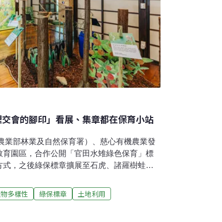
田裡交會的腳印」看展、集章都在保育小站
現農業部林業及自然保育署）、慈心有機農業發
教育園區，合作公開「官田水雉綠色保育」標
方式，之後綠保標章擴展至石虎、諸羅樹蛙、
甚至涵蓋整體水梯田地景。今（2025）年是
心基金會特別策畫《田裡交會的腳印》特展紀
生物多樣性
綠保標章
土地利用
地共生的野生動物，並邀請消費者一同走進綠
於農田棲地的美好景象。展覽即日起至9月26