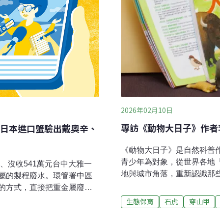
2026年02月10日
專訪《動物大日子》作者
日本進口蟹驗出戴奧辛、
《動物大日子》是自然科普作
青少年為對象，從世界各地
、沒收541萬元台中大雅一
地與城市角落，重新認識那
屬的製程廢水。環管署中區
於中興大學昆蟲學研究所，
的方式，直接把重金屬廢
識轉成可親近的文字。這套
5倍、氟鹽也超標9.6倍，檢
生態保育
石虎
穿山甲
事，讓「一天、一種動物、
網報導）環境部成立沼氣生