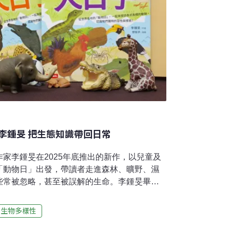
李鍾旻 把生態知識帶回日常
家李鍾旻在2025年底推出的新作，以兒童及
「動物日」出發，帶讀者走進森林、曠野、濕
些常被忽略，甚至被誤解的生命。李鍾旻畢業
長年投入自然教育與生態觀察，擅長把生物知
書歷經多年連載與修訂，結合作者影像與敘
生物多樣性
一個提問」成為理解生態的入口。對李鍾旻來