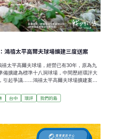
：鴻禧太平高爾夫球場擴建三度送案
鴻禧太平高爾夫球場，經營已有30年，原為九
案準備擴建為標準十八洞球場，中間歷經環評大
送，引起爭議……鴻禧太平高爾夫球場擴建案，
確裁定該案不應開發，理由是「林相完整、生態
以及「開發可能造成淺山生態與石虎棲地減
林
台中
環評
我們的島
生存棲地，造成不可回復的影響」。2022年
專案小組初審會議中，被認定與當初「不應開
撤案。2025年3月，最新的替代方案再度在環
團體質疑，這起案件已經數度送審，而且開發
的內容，牴觸當初「環評否決理由」，認為不