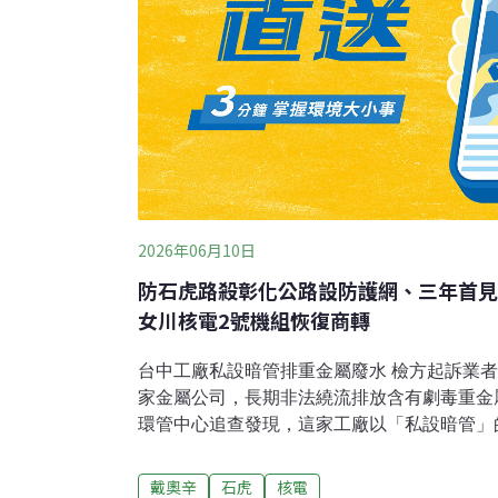
2026年06月10日
防石虎路殺彰化公路設防護網、三年首見
女川核電2號機組恢復商轉
台中工廠私設暗管排重金屬廢水 檢方起訴業者
家金屬公司，長期非法繞流排放含有劇毒重金
環管中心追查發現，這家工廠以「私設暗管」
水，排入後方排水溝，其中鎳的濃度超標達37.
方偵查終結，將負責人提起公訴。（公視新聞
戴奧辛
石虎
核電