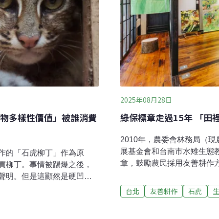
2025年08月28日
物多樣性價值」被誰消費
綠保標章走過15年 「
2010年，農委會林務局（
展基金會和台南市水雉生態
作的「石虎柳丁」作為原
章，鼓勵農民採用友善耕作
買柳丁。事情被踢爆之後，
草鴞、赤腹游蛇等珍稀物種，
聲明。但是這顯然是硬凹，
綠保標章發展15週年，慈
大苑子的貨品來源並不是友
台北
友善耕作
石虎
念，呈現綠保農友顧念與農
這件事讓我想到「生物多樣
保田，見證野生動物自在穿梭
容。生物多樣性價值的光環