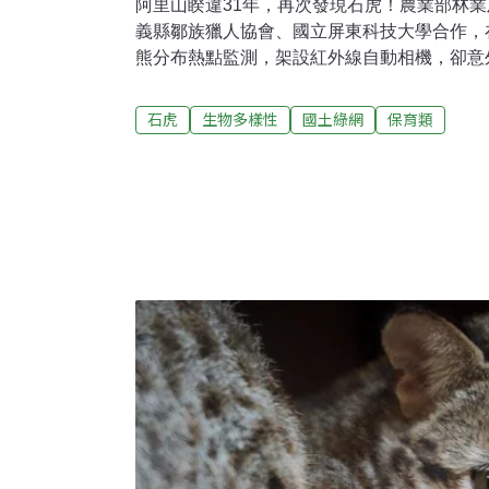
阿里山睽違31年，再次發現石虎！農業部林
義縣鄒族獵人協會、國立屏東科技大學合作，
熊分布熱點監測，架設紅外線自動相機，卻意
虎蹤跡。發現位置為阿里山鄉里佳部落周邊國有
創嘉南地區最高海拔發現紀錄。林保署20日
石虎
生物多樣性
國土綠網
保育類
有兩次發現石虎出沒，分別是2018年在中埔鄉
義交流道一帶，本次拍攝到石虎現蹤，則是嘉義
錄以來，睽違31年再次發現石虎蹤跡，也是
最高的一次，達1752公尺。本次石虎發現地
保署表示，台灣國有森林保護良好，但有超過
於國有林區之外，石虎的主要棲息地即位於淺
於棲地與人類生活範圍高度重疊，受土地開發
殺、