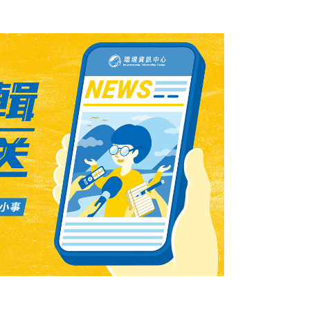
本單純介紹動物的書，它更像是一套把讀者拉
」的日曆。翻到哪一天，就從那一天的動物出
與人類的關係，以及我們是否願意換一個角度
起點，並非一開始就以「套書」規模被計畫出
前他曾打算以「認識城市裡的動植物」為題材
到合適的出版合作。幾年後在機緣下，受《小
動物專