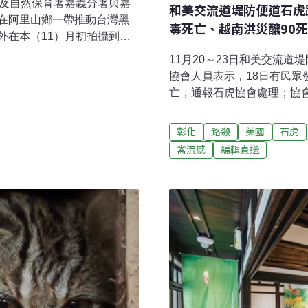
業及自然保育署嘉義分署與嘉
和美交流道堤防便道石虎
在阿里山鄉一帶推動台灣黑
毒死亡、越南洪災釀90死
外在本（11）月初拍攝到石
林地內，海拔1752公尺，
11月20～23日和美交流
透過新聞稿指出，嘉義縣近年
協會人員表示，18日有民
，以及2022年於國道1號嘉
亡，通報石虎協會處理；協
阿里山鄉繼1994年通報紀
斃，由於有橋梁工程進行中
在嘉南地區發現紀錄中，海拔
導）彰化成營建廢棄物非法
彰化
路殺
美國
石虎
位於中海拔山區國有林地，林
化沿海與偏鄉過去為非法棄
禽流感
編輯直送
六成的保育類野生動物棲息
統計顯示，2021至2024年
山、丘陵農林交錯區域。由
件；今年截至8月底也已受理
、農藥及滅鼠藥的使用、路
動，地方認為僅靠自治條例
國一致的跨域管理機制。（