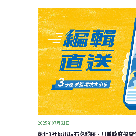
非常廣，秤斤秤兩賣的「價錢」是一個極端。
「錢」，這種算是功能性價值（instrumental
一個極端則堅稱每一個物種都有其內在價值（intri
珍貴地存在著，不因人為的世俗評價而有所影
引（或欺瞞）消費者，凸顯了生物多樣性真的
常被稱作「知識價值」或「資訊價值」。知識
2025年07月31日
彰化3社區出現石虎蹤跡、川普政府擬廢