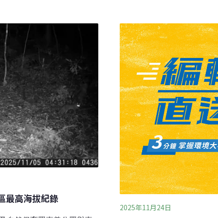
說，《動物大日子》不是一
斷成長，但如果放任化石燃料成
回「人與萬物如何一起生活
電，環境部跨界與跨部會成
發，理解牠的生存處境、牠
已經建置50座，未來希望數
看待牠。《動物大日子》的
示，光要申請沼氣發電廠執
來。李鍾旻回憶，七、八年
出版科普專書，卻一度找不
達文西》月刊主編所邀撰寫
地區最高海拔紀錄
2025年11月24日