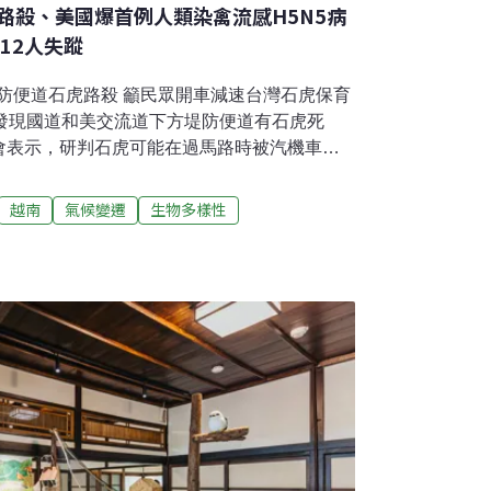
路殺、美國爆首例人類染禽流感H5N5病
12人失蹤
道堤防便道石虎路殺 籲民眾開車減速台灣石虎保育
眾發現國道和美交流道下方堤防便道有石虎死
會表示，研判石虎可能在過馬路時被汽機車輾
，呼籲民眾開車慢行，保護石虎。（中央社報
棄置熱區 地方盼中央訂專法加強跨縣市管理彰
越南
氣候變遷
生物多樣性
置土石方與事業廢棄物的重災區，縣府環保局
間裁處案件量分別為73件、55件、52件與57
46件、裁處21件，由於多數案件涉及跨縣市流
難以有效遏阻，向中央建議訂定專法，建立全
聯合新聞網報導）