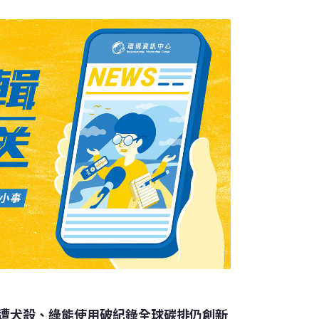
育小站」展出。從保育水雉起步 回顧綠保標章
多隻水雉死亡，調查顯示原因是農民用「直播稻
拌入農藥防止麻雀啄食，導致水雉及彩鷸、紅
毒。兩年間，136隻水雉死於農藥中毒，度冬
此，除了台南市政府鼓勵農民採用友善環境的
遭犬殺、綠能使用破紀錄全球碳排仍創新