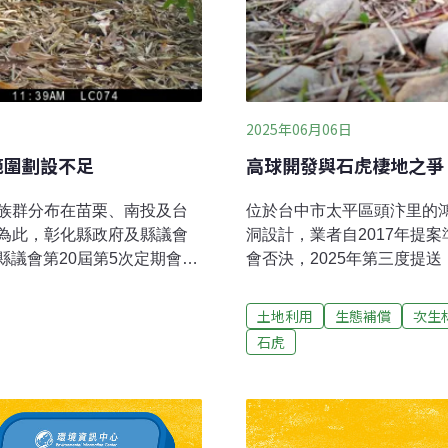
2025年06月06日
範圍劃設不足
高球開發與石虎棲地之爭
族群分布在苗栗、南投及台
位於台中市太平區頭汴里的
為此，彰化縣政府及縣議會
洞設計，業者自2017年提
縣議會第20屆第5次定期會
會否決，2025年第三度提
》，成為繼苗栗縣、台中
2019年環評大會時，被明
豐富」、「石虎重要棲地」
土地利用
生態補償
次生
要實踐。」彰化縣議員楊子
損」、「對保育類野生動物的
石虎
為條例劃設的石虎熱區範
開發單位重提替代方案，在
縣府優先檢討並調整。石虎
發理由牴觸」，最後業者自行
加依據條例內容，縣政府將有
評專案小組進行初審。環保
、友善棲地營造、保育教育
基地位置都沒改變，新方案