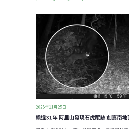
質聯盟 拚2050年建百座提升綠電用電量不
長，會加劇氣候變遷。為了替國家找出更多綠
立沼氣生質能資源產業聯盟，全力發展，目前
量倍增，不過目前還是面臨不少困難。業者表
照就花了2年。（公視新聞網報導）
2025年11月25日
睽違31年 阿里山發現石虎蹤跡 創嘉南