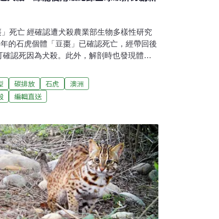
豆棗」死亡 經確認遭犬殺農業部生物多樣性研究
3年的石虎個體「豆棗」已確認死亡，經帶回後
可確認死因為犬殺。此外，解剖時也發現體內
卻依然在野外堅強求生，其實在今年4月16日
器時，獸醫進行X光檢查就看到兩處金屬，但當
型
碳排放
石虎
澳洲
次沉痛強調，遊蕩犬貓不只是浪浪，也是野生
殺
編輯直送
地破碎，也讓一切保育努力前功盡棄。（聯合
一個示範點在校園 環團期待延伸到司法博物館
溪，目前只有在建興國中可看到此溪，都發局
道重現的示範點，並已完成水環境改造的設
將再增加浸信會處的入口，總經費3000多
團建議，緊鄰的司法博物館段，溪穿經人行