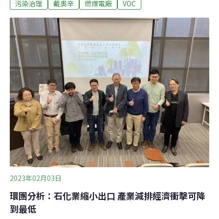
放。環保署官員表示，新設空污大戶級距後，排放量大的
污染治理
戴奧辛
燃煤電廠
VOC
業者會對費率「很有感」，能有效提高業者的自主減量意
願，讓業者投資成本相對低的空污防制設備。空污費調高
新設「空污大戶」級距 收取更高費額環保署曾在2020年3
月提出固定污染源空污費修正草案，實施季節性的差別費
率，調升空污季（10月至隔年3月）費率、調降非空污季
費率。政策一出，非空污季的費率調降即引起民間批評，
環署接著在2021年下架草案，再度挨批「臨陣脫逃」。
2023年02月03日
環團分析：石化業縮小出口 產業減排經濟衝擊可降
到最低