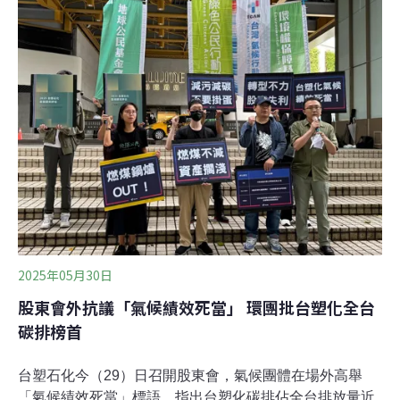
業的中油與中鋼公司提出各項減量策略、計畫期程、預期
減碳量與預算等內容。筆者樂見政府部門對氣候變遷議題
的重視，但若要深化製造部門的減碳行動，特別是石化與
鋼鐵業，尚需更多元且積極的政策工具、儘速佈局關鍵減
量技術。本文結合國際研究與各國經驗，提出以下四點建
議。建議一、整體的工業減碳戰略需搭配跨部門的政策工
具，如：「低碳公共工程採購/碳排規範」、「綠色與轉型
金融」等，並且制定相應的
2025年05月30日
股東會外抗議「氣候績效死當」 環團批台塑化全台
碳排榜首
台塑石化今（29）日召開股東會，氣候團體在場外高舉
「氣候績效死當」標語，指出台塑化碳排佔全台排放量近