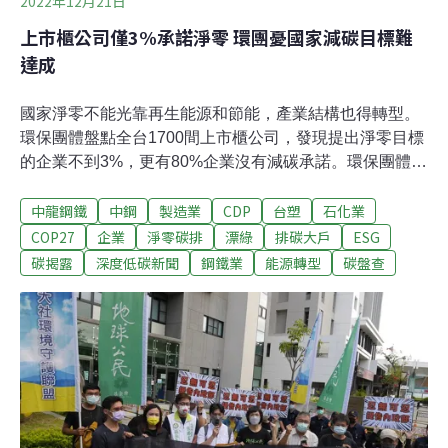
2022年12月21日
上市櫃公司僅3%承諾淨零 環團憂國家減碳目標難
達成
國家淨零不能光靠再生能源和節能，產業結構也得轉型。
環保團體盤點全台1700間上市櫃公司，發現提出淨零目標
的企業不到3%，更有80%企業沒有減碳承諾。環保團體強
調，製造部門的碳排量約佔全台五成，呼籲政府要求業者
中龍鋼鐵
中鋼
製造業
CDP
台塑
石化業
公開碳排資訊，並參照聯合國「反漂綠高階專業小組」的
「誠信第一」（Integrity Matters）指引，修訂氣候資訊揭
COP27
企業
淨零碳排
漂綠
排碳大戶
ESG
露形式。數位工具抓漏 上市櫃公司定期交永續報告 實際減
碳揭露
深度低碳新聞
鋼鐵業
能源轉型
碳盤查
碳卻不多環保署統計，2020年工商部門碳排量佔全台六
成，顯示要達成淨零目標，企業減碳責無旁貸。綠色公民
行動聯盟、地球公民基金會、環境權保障基金會、台灣氣
候行動網絡研究中心等團體昨（20）日召開記者會，呼籲
企業盡速展開碳盤查，訂定減碳承諾值。上市櫃公司須定
期繳交永續報告書、申報ESG資訊，但綠色公民行動聯盟
透過數位工具「ESG檢測儀」盤點發現，實際上公布減碳