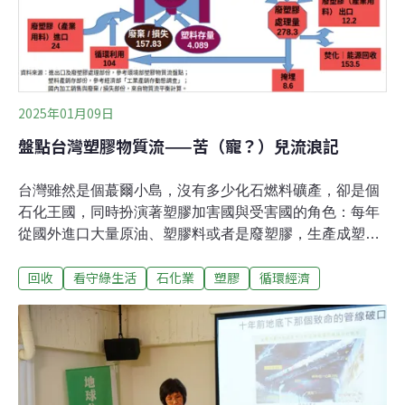
及丙烯的利用率也持續下降。除化學原料，國內外在泛用
塑膠製造上也同樣面臨生產
2025年01月09日
盤點台灣塑膠物質流——苦（寵？）兒流浪記
台灣雖然是個蕞爾小島，沒有多少化石燃料礦產，卻是個
石化王國，同時扮演著塑膠加害國與受害國的角色：每年
從國外進口大量原油、塑膠料或者是廢塑膠，生產成塑膠
料或塑膠品，然後再大量出口。根據環境部粗略的物質流
回收
看守綠生活
石化業
塑膠
循環經濟
盤點，2022年台灣國內產業為了生產製造、銷售販賣及使
用塑膠料/品，從國外進口982.1萬噸的原油、136.2萬噸的
塑膠料、24萬噸可再生的廢塑膠（以「產業用料」[1] 名義
進口），以及58萬噸的塑膠製品，加上從國內回收的廢塑
膠104萬噸，總共吸納了1304.3萬噸來自世界各地、處於
塑膠不同生命週期的物料或物品。國內產業這1304.3萬噸