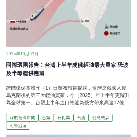
2025年10月02日
國際環團報告：台灣上半年成俄輕油最大買家 恐波
及半導體供應鏈
跨國環保團體昨（1）日發布報告揭露，台灣是俄國入侵
烏克蘭後的第三大輕油買家，今（2025）年上半年更躍升
為全球第一。台塑上半年進口輕油為俄方帶來高達17億美
元的稅收，足以購買17萬架無人機。環團更指出，半導體
深度低碳新聞
台塑
石化業
石油
俄烏戰爭
與電子零組件的關鍵原料也來自輕油，「這些晶片不應該
被戰爭污染！」呼籲經濟部訂出強制性指引，若持續依賴
污染治理
俄國輕油，恐面臨美國次級關稅制裁風險。台塑發布聲明