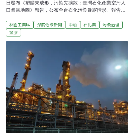
日發布《塑膠未成形，污染先擴散：臺灣石化產業空污人
口暴露地圖》報告，公布全台石化污染暴露情形。報告指
出，全台有四成人口暴露於石化污染健康高風險，桃園、
林園工業區
深度低碳新聞
中油
石化業
污染治理
台南更有85%居民距離石化設施不到5公里。石化污染風
險 桃園、台南是熱區綠色和平盤點全台共191處塑膠化學
塑膠
原材料及塑膠原料的石化生產設施，並根據美國環保署的
定義，石化生產設施半徑5公里為高暴露風險區、10公里
內為擴大暴露風險區。報告顯示，全台共有約910萬名，
近四成人口住在石化污染高風險暴露區；擴大風險暴露區
的受影響人口更高達1572萬人，占全台七成。根據報告，
全台石化設施前三高的縣市分別為高雄（50處）、桃園
（31處）、台南（31處），其中桃園、台南的位於高暴露
風險區的人口比例占全市85%，為全台最高，是石化空污
的核心熱區。高暴露風險區有115萬名15歲以下兒童，159
萬名65歲以上年長者