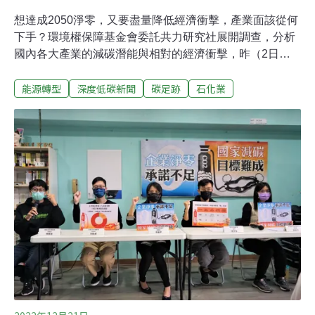
想達成2050淨零，又要盡量降低經濟衝擊，產業面該從何
下手？環境權保障基金會委託共力研究社展開調查，分析
國內各大產業的減碳潛能與相對的經濟衝擊，昨（2日）
發布成果報告，指出若要縮小出口以減少溫室氣體排放，
能源轉型
深度低碳新聞
碳足跡
石化業
石化產業的經濟成本是各產業之中最低的，建議從石化業
「下手」。但學者也提醒，經濟成本還有很多面向，限制
單一產業出口不見得是最好的政策，以政府的角度更應思
考經濟成長與減排的平衡。產業如何減少碳排？ 環團：縮
限石化業出口經濟成本最小政府宣布2050年達成淨零排
放，所有產業的淨零轉型將是重要工作之一。為此，環境
權保障基金會委託共力研究社進行調查，分析各產業的減
碳潛能與相對的經濟衝擊，昨（2日）發布研究報告。共
力研究社研究員盧其宏解釋，假設某一產業縮減出口，除
了減少溫室氣體的效益，仍須考量GDP下降、勞動報酬下
降、雇用人數下降等壞處。因此研究以成本效益分析各大
產業，比較減少溫室氣體排放的經濟成本。若