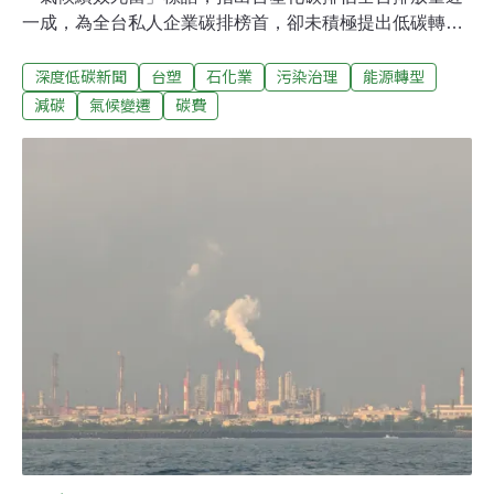
一成，為全台私人企業碳排榜首，卻未積極提出低碳轉型
規劃；也向股東喊話，碳費開徵與氣候轉型風險，將影響
深度低碳新聞
台塑
石化業
污染治理
能源轉型
台塑化獲利及股東權益，呼籲共同監督公司。不轉型碳費
達46億 氣候團體籲投資人關注台塑石化今日召開股東會，
減碳
氣候變遷
碳費
台灣氣候行動網絡研究中心、綠色公民行動聯盟、地球公
民基金會、環境權保障基金會在會場外舉行記者會，發表
「2025 台塑石化氣候績效評估報告」，抗議台塑石化氣候
表現低落。報告指出，根據環境部與經濟部最新的溫室氣
體排放資料，台塑化2023年的排放量2423.4萬噸，占製造
部門排放量 19.41%，約是全台灣排放量9.4%，位居台灣
企業排碳之首。台灣氣候行動網絡研究中心總監趙家緯分
析，台塑化為台灣碳排放量最大的私人企業，轉型規劃卻
極為不足，缺乏高碳資產的淘汰計劃，例如汽電共生廠之
燃煤鍋爐淘汰時程，或