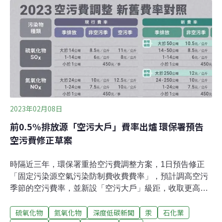
「2014年7月31日，通報有氣體洩漏事件，通報環保局處
理，過了三小時之後才知道外洩的氣體是丙烯，得知當地
石化管線洩漏濃度過高，之後發生驚天一響、接連發生多
起爆炸，並且持續到8月1日的晚上，事件共造成32人死
亡、321人受傷，車輛炸毀，三多一路、三多二路、凱旋
一路、一心一路多條重要道路嚴重破壞，城市如同開腸破
肚⋯⋯。」地球公民基金會執行長王敏玲以報導口吻低語
開場，重新揭開城市瘡疤，察看傷口癒合狀況。公民團體
長期的倡議，落實多少？燈漸暗下，投影
2023年02月08日
前0.5%排放源「空污大戶」費率出爐 環保署預告
空污費修正草案
時隔近三年，環保署重拾空污費調整方案，1日預告修正
「固定污染源空氣污染防制費收費費率」，預計調高空污
季節的空污費率，並新設「空污大戶」級距，收取更高費
額。環保署說明，此次空污費調漲預計影響2000多家業
硫氧化物
氮氧化物
深度低碳新聞
汞
石化業
者，每年多挹注空污基金約6.5億元，減少1.5萬噸空污排