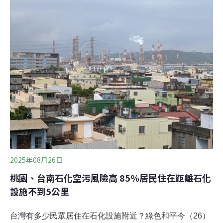
表示，近兩年俄國輕油來源占比提高是市場競爭下的結
果，所有招標採購未限定國別，也非刻意調整採購策略造
成。台灣成俄羅斯輕油最大買家 俄收益相當於17萬架無人
機環境權保障基金會昨日與國際智庫能源與清潔空氣研究
中心（CREA）、俄國環保組織Ecodefense、來自德國的
Urgewald共同舉辦記者會，發表《危險依賴：台灣成為全
球最大俄羅斯輕油進口國，煤礦進口持續》報告。能源與
清潔空氣研究中心（CREA）歐洲-俄羅斯政策與能源分析
團隊主管艾薩克・
2025年08月26日
桃園、台南石化空污風險高 85%居民住在距離石化
設施不到5公里
台灣有多少民眾居住在石化設施附近？綠色和平今（26）