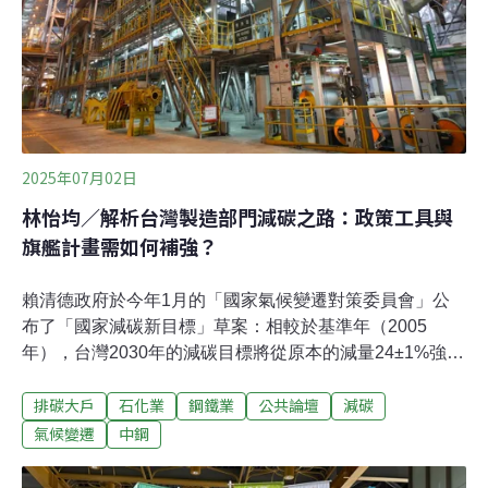
370萬噸減碳量。看守台灣協會秘書長謝和霖質疑，以旗
艦計畫投入的經費
2025年07月02日
林怡均／解析台灣製造部門減碳之路：政策工具與
旗艦計畫需如何補強？
賴清德政府於今年1月的「國家氣候變遷對策委員會」公
布了「國家減碳新目標」草案：相較於基準年（2005
年），台灣2030年的減碳目標將從原本的減量24±1%強化
28±2%，且規劃2032年減量 32±2%、2035年減量
排碳大戶
石化業
鋼鐵業
公共論壇
減碳
38±2%。為達成上述目標，六大部門將提出共20項減碳旗
艦行動計畫，以加速氣候行動，而針對我國最主要的溫室
氣候變遷
中鋼
氣體排放部門——製造部門，經濟部公開了四項旗艦計
畫，分別就「深度節能」、「產業自主減量」以及國營事