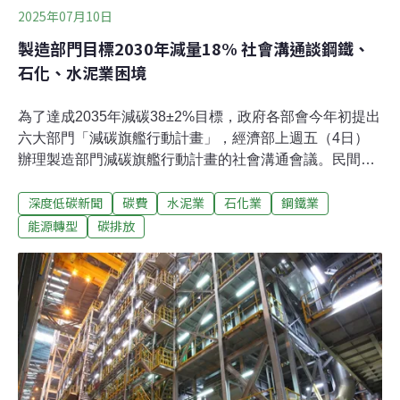
2025年07月10日
製造部門目標2030年減量18% 社會溝通談鋼鐵、
石化、水泥業困境
為了達成2035年減碳38±2%目標，政府各部會今年初提出
六大部門「減碳旗艦行動計畫」，經濟部上週五（4日）
辦理製造部門減碳旗艦行動計畫的社會溝通會議。民間代
表關注減碳政策工具，如何建立國內低碳市場需求，以及
深度低碳新聞
碳費
水泥業
石化業
鋼鐵業
從源頭減少產能。環團換算 減一噸碳大約要花5917元經濟
部產業發展署說明，製造部門目標2030年較基準年減量
能源轉型
碳排放
18%，產發署規劃「產業自主減量」旗艦計畫，一是協助
碳費徵收對象落實自主減量，另外是協助非碳費徵收對象
的中小製造業低碳轉型。推動重點包含：一、汰換製程設
備，例如鋼鐵業的加熱爐改善為電磁感應爐，可減少排碳
60%；二、汽電共生煤轉氣，設備以天然氣替代燃煤，預
期可減少排碳30%；三、「AIoT」的智慧控制與能管系
統，協助提高能源效率，並帶入AI協助製程最佳化；四、
擴大人才培育與輔導建構能力。目標2026～2030年帶動