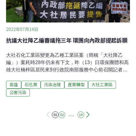
承諾的業者並不多。全台1700家上市櫃公司中，僅有17%
提出
2022年07月14日
抗議大社降乙編審議拖三年 環團向內政部提起訴願
大社石化工業區變更為乙種工業區案（簡稱「大社降乙
編」）案耗時28年仍未有下文，昨（13）日環保團體和高
雄大社楠梓區居民來到行政院南部服務中心前召開記者會
抗議，並宣布向內政部提起訴願，控訴內政部營建署未依
高雄
石化業
污染治理
產業轉型
大社工業區
《都市計劃法》規定，應於60天內完成審議，然而此案自
2019年送審至今，已過去三年。歷經波折的「大社降乙
公害污染
編」案大社降乙編一案其實早於1993年時便由經濟部給出
承諾，會於2018年將大社工業區降編為乙種工業區（降乙
編）並遷廠。案件程序真正始於2018年，直到2019年才由
......
01
02
14
高雄市政府都發局都市計畫委員會做成降乙編決議，送內
政部營建署都市計畫委員會審議，這一審又是三年，前前
後後總共耗費28年，仍然沒有結果。訴願案代理人大社環