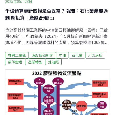
2025年05月23日
千億預算更新四輕是否妥當？ 報告：石化業產能過
剩 應投資「產能合理化」
位於高雄林園工業區的中油第四輕油裂解廠（四輕）已啟
用40餘年，行政院去（2024）年5月核定新四輕更新計畫
擴增乙烯、丙烯等塑膠原料的產量，預算規模達1062億
元。然而，近年塑膠產能過剩狀況浮上檯面，全球已開始
林園工業區
深度低碳新聞
中油
石化業
污染治理
出現減產或關廠潮。環境權權保障基金會昨（22）日發布
報告，呼籲將四輕更新預算投入石化業「產能合理化」，
氣候變遷
產業轉型
煉油廠
並以政策支持轉業轉型。近年石化業產能過剩 環團：千億
更新預算應投入「產能合理化」回應新四輕更新計畫，環
境權保障基金會22日發布《「新四輕還能蓋嗎？」──全球
與台灣石化塑膠原料產能過剩及全球石化「產能合理化」
趨勢》政策報告。報告作者、環境權保障基金會副執行長
許博任指出，全球石化業六大基礎化學品，2024年產量較
需求高出20～30%，一般情況下，產量會高出需求
10%~15%，供過於求將延續至2030年；回看台灣，乙烯