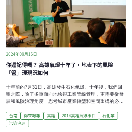
的物質吞吐量中，產出952.27萬噸的塑料，加上進口
136.2萬噸塑料所產生的塑膠製品，整體塑膠產量可達
1088.47萬噸，同時有高達157.83萬噸的物質損失或廢
棄。1088.47萬噸的塑膠產量，加上輸入的塑膠製品58萬
噸，來自過去庫存的塑料4.089萬噸，
2024年08月15日
你還記得嗎？ 高雄氣爆十年了，地表下的風險
「管」理現況如何
十年前的7月31日，高雄發生石化氣爆。十年後，我們回
望之際，除了多重面向地檢視工業管線管理，更需要從發
展和風險治理角度，思考城市產業轉型和空間重構的必要
性。地球公民基金會為此舉辦系列活動，其中7月13日與
台南
你來報報
高雄
2014高雄氣爆事件
石化業
國科會整合型研究計畫「探尋石化高雄的永續與公正轉型
路徑－從知識到行動的整合型研究」、台灣氣候行動網絡
污染治理
共同舉辦論壇，邀集市府、學者和專家一同與市民對話。