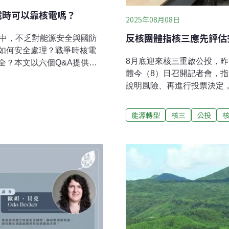
戰時可以靠核電嗎？
2025年08月08日
反核團體指核三應先評估
論中，不乏對能源安全與國防
如何安全處理？戰爭時核電
8月底迎來核三重啟公投，
全？本文以六個Q&A提供讀
體今（8）日召開記者會，
核燃料使用過後，仍會產生
說明風險、再進行投票決定
會先移入燃料池「濕式貯
籲公民投不同意票。環盟批
透過空氣自然對流帶走核燃
於8月23日投票，台灣環境
場。但目前缺乏最終處置場法
能源轉型
核三
公投
等民間團體，共同召開記者
員林正原受訪說明，台電高
不同意票。台灣環保聯盟會
5年完工地下處置場，但目前連
反權力分立，應該先完成完
社區溝通與地下實驗等程
知國人，再交付公投決定。
今（2025）年經濟部成立
將核電廠重啟風險拋給全民
出核廢選址草案。
事長陳雪梨表示，依照過去
作需要多300~1000億
適用性，甚至包