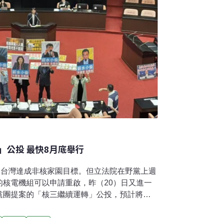
」公投 最快8月底舉行
，台灣達成非核家園目標。但立法院在野黨上週
的核電機組可以申請重啟，昨（20）日又進一
黨團提案的「核三繼續運轉」公投，預計將在8
核廢料無處可放、延役行政程序曠日廢時，批
具，呼籲老舊核電不應重啟。要重啟還延役？