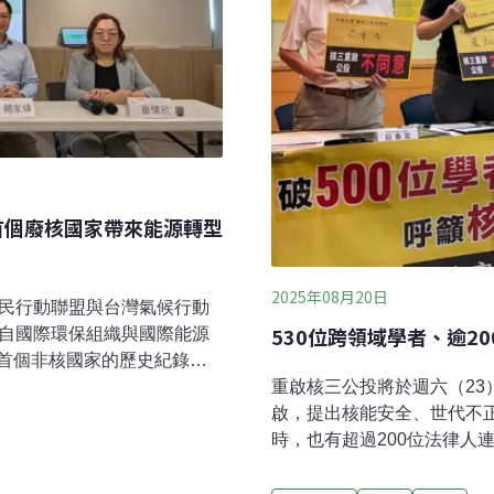
首個廢核國家帶來能源轉型
2025年08月20日
公民行動聯盟與台灣氣候行動
530位跨領域學者、逾2
來自國際環保組織與國際能源
首個非核國家的歷史紀錄，
重啟核三公投將於週六（23
發電裝置逾九成是再生能源
啟，提出核能安全、世代不
能諮詢小組（Nuclear
時，也有超過200位法律人
Dorfman）指出，2024年全球
呼籲民眾投下不同意票。逾5
源，所有新建核電廠無一不嚴重
530位來自全國不同系所、
MRs）仍停留在設計階段。