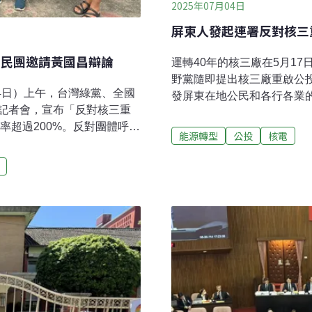
2025年07月04日
屏東人發起連署反對核三
 民團邀請黃國昌辯論
運轉40年的核三廠在5月1
野黨隨即提出核三廠重啟公投
14日）上午，台灣綠黨、全國
發屏東在地公民和各行各業
記者會，宣布「反對核三重
明，喊出「老舊核三重啟公
率超過200%。反對團體呼籲
學、大學教授、農會、獨立
能源轉型
公投
核電
委黃國昌立場大轉彎，公開
出來反對核三重啟，他們表
達成率200% 核三公投成
地方的永續發展。團體發布
召集人甘崇緯今日於中央選
本、缺乏科學與社會共識的
收集反方意見連署書，在各
視，呼籲屏東人拒絕全民公
，短短10天就收集到了超過
是屏東人，我反對核三重啟〉
公民的力量，這就是反對核三重
票。核三廠恆春運轉40年 
公民投票辦事處及辦事人員
平安是眾神來保庇。現在竟
設置全國性公民投票辦事
學前校
聯名成員名冊，其人數為最