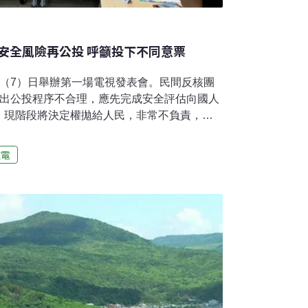
安全風險再公投 呼籲投下不同意票
昨（7）日舉辦第一場電視發表會。民間反核團
指出公投程序不合理，應先完成安全評估向國人
，現階段將決定權拋給人民，非常不負責，呼
程序不合理 應先評估再公投核三重啟公投案將
保護聯盟與野薑花公民協會、台灣基督長老教會
核電
會反對危險老舊核三重啟，呼籲全國公民投下
長謝志誠指出，這個公投不顧程序合理性且違
整的科學檢測與安全檢查，將風險評估詳細告
立法院民眾黨、國民黨團在前景不明情況下，
決定，非常不負責任。野薑花公民協會創會理
資料，針對核電廠進行「整體安全評估」的工
預算，包含評估所有機件、燃料池、圍阻體等設施的