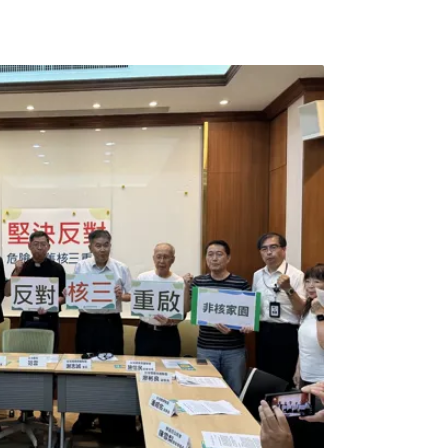
，學界基於核能安全、世代不正義、核電經濟效
、核電非空污解方、核電不具能源韌性以及區
不同意核三重啟。中山大學社會系副教授邱花
理，以及整體能源轉型的關係涉及複雜的技
連署的500多名學者，專業領域橫跨文理，共
構、367個不同系所的學者參與，其中包括兩位
名譽及講座教授等重量級學者。民間團體與法律