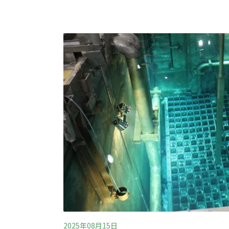
放射性廢棄物、核擴散以及廠址選擇等問題依
非核後，發電由再生能源取代近期亦常見非核
討論，曾多次訪台的德國波茨坦永續發展研究所
恩（Ortwin Renn）教授強調
2025年08月15日