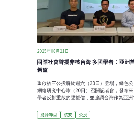
2025年08月21日
國際社會聲援非核台灣 多國學者：亞洲
希望
重啟核三公投將於週六（23日）登場，綠色
網絡研究中心昨（20日）召開記者會，發布
學者反對重啟的聲援信，並強調台灣作為亞洲
呼籲堅守非核家園。德國學者：去年全球新增
（1）核能復興非趨勢核能復興是世界趨勢嗎？核
能源轉型
核安
公投
Consulting Group）主席多夫曼博士（Paul 
新增發電裝置容量中，有92.5%來自再生能
超支且延誤工期，所有的小型模組化反應爐（S