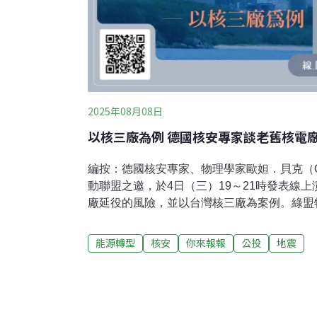
2025年08月08日
以核三廠為例 德國核安專家談老舊核電
編按：德國核安專家、物理學家歐妲．貝克（Oda
動聯盟之邀，於4日（三）19～21時發表線
廠延役的風險，並以台灣核三廠為案例。綠盟
界理解核三延役，所帶來的核安衝擊與挑戰。
現貝克的演講，內容經口譯翻譯，再由綠盟逐
能源轉型
核安
你來報報
公投
地震
完整呈現貝克的原意。今天的報告分成幾個部
織、國際核子風險評估組織（International Nuclea
Group，INRAG）。再針對馬鞍山核電廠
的老化，涉及物理老化和老化管理，乃至於技