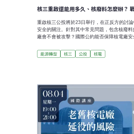
核三重啟還能用多久、核廢料怎麼辦？ 
重啟核三公投將於23日舉行，在正反方的討
安全的關注。針對其中常見問題，包含核廢料
廠會不會被攻擊？國際公約能否保障核電廠安
者參考。一、核三廠再運轉，核廢料要放哪？
放射性物質與高溫，成為高放射性核廢料。故
能源轉型
核三
公投
核電
存」數年，再移入密封的「乾式貯存」設施，
料產生的熱，存放約40年後再移入最終處置
規，核廢料無處可去。綠色公民行動聯盟研究
放處置計畫要在2028年公布候選場址、205
選址法規都沒有，後續還需要經過科學調查、
序，以此現況看來，這個時間目標不可能達成。
核廢處置辦公室的首要任務，就是在年底前提