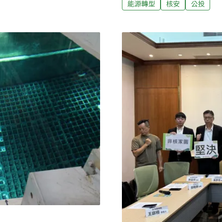
能源轉型
核安
公投
（19）日召開記者會指出
然嚴峻且未解決。（2）德國
益低、核電拖累產業競爭力
導致德國高排碳與高電價的
域不正義等七大理由，聲明
（RIFS）榮譽科學總監瑞
妹表示，核能使用、核廢處
術、社會、經濟與政治面向，
有109所大專院校與研究機
中研院院士，38位特聘、
界人士