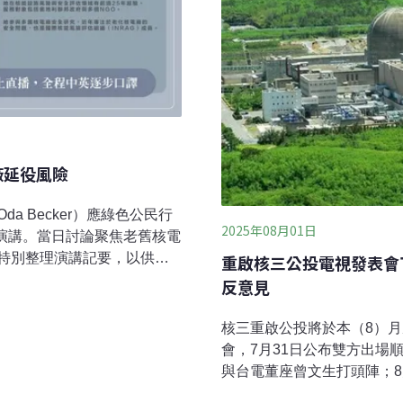
廠延役風險
 Becker）應綠色公民行
2025年08月01日
上演講。當日討論聚焦老舊核電
特別整理演講記要，以供各
重啟核三公投電視發表會
下文以第一人稱口述方式呈
反意見
字整理，希望能向大家儘量
分，首先介紹我所屬的組
核三重啟公投將於本（8）
r Risk Assessment
會，7月31日公布雙方出場
（核三廠）談機組老化。我所談
與台電董座曾文生打頭陣；8
術與概念的老化。為因應老
昌對決民團派出的20歲青年