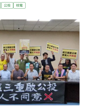
，經中選會公告8月23日投票。公投主文為：
公投
核電
電廠經主管機關同意確認無安全疑慮後，繼續
見充分表達，中選會規劃五場全國電視發表
院代表為正方，不同意的行政院及反方辦事處
7日登場。反方辦事處由全國廢核行動平台與台
1日公布發表會代表人選，包括台灣綠黨共同召
吳亞昕、立委莊瑞雄，以及代表行政院的行政院
子倫、台電董事長曾文生共五人。備受矚目的