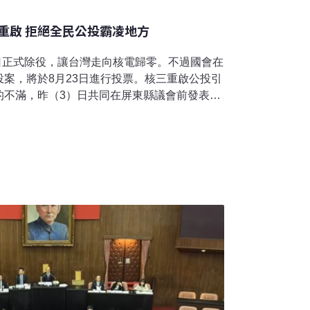
重啟 拒絕全民公投霸凌地方
7日正式除役，讓台灣走向核電歸零。不過國會在
案，將於8月23日進行投票。核三重啟公投引
的不滿，昨（3）日共同在屏東縣議會前發表聲
投，屏東人不同意」。包括在地NGO、社區大
書店、在地青年團體、環保團體和議員等都站
示，拒絕以全國性公投決定屏東的未來，犧牲
新聞稿指出，核三廠延役不僅是高風險、高成
錯誤決策，更是對屏東地方民意與生存權的漠
投霸凌地方。聲明團體也發起屏東人加入〈我
連署，呼籲全台民眾在8月23日投下不同意
「平安是眾神保庇」「恆春的核三廠已經40年，
然又要再延20年，怎能不生氣？」屏南社區大