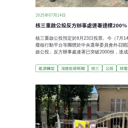
2025年07月14日
核三重啟公投反方辦事處連署達標200%
核三重啟公投預定於8月23日投票。今（7月
廢核行動平台等團體於中央選舉委員會外召開
啟公投」反方辦事處連署已突破2000份，達成
中選會儘速成立反方辦事處，並點名民眾黨立
邀請其參與辯論。核三重啟公投 反方辦事處連署
能源轉型
深度低碳新聞
核三
公投
核電
案後，社會各界再掀核電討論。台灣綠黨共同
舉委員會外表示，全國廢核行動平台委託綠黨
個環保NGO、友善組織與多個小黨的幫助之下
2000份連署，達標率超過200%，「這就是
啟的力量」。根據《公民投票法》、《全國性
設置辦法》，公投案反對意見代表人可以申請
處，如未申請經費募集許可者，申請時需附上
近