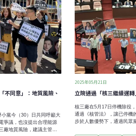
2025年05月21日
投「不同意」：地質風險、
立院通過「核三繼續運轉
核三廠在5月17日停機除役
通過《核管法》，讓已停機
小黨今（30）日共同呼籲大
步於人數優勢下，通過民眾
電爭議，也沒提出合理能源
月底投票。民間團體表示，
三廠地質風險，建議主管機
評核能不該作為政治鬥爭工