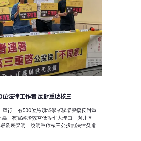
00位法律工作者 反對重啟核三
）舉行，有530位跨領域學者聯署聲援反對重
正義、核電經濟效益低等七大理由。與此同
連署發表聲明，說明重啟核三公投的法律疑慮，
00位跨系所學者連署 七大理由反對重啟核三
研究機構的學者連署聲援反對核三重啟，並於昨