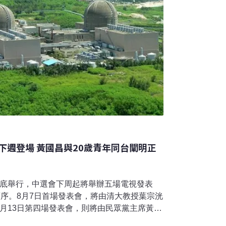
下週登場 黃國昌與20歲青年同台闡明正
月底舉行，中選會下周起將舉辦五場電視發表
順序。8月7日首場發表會，將由清大教授葉宗洸
月13日第四場發表會，則將由民眾黨主席黃國
。20歲首投族出線 批核電世代不正義立法院5