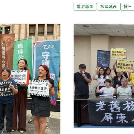
。另外我會談核電廠概率安
月通過「核三繼續運轉」公投
能源轉型
核電延役
核三
天的結論。我是國際核子風險
「您是否同意，第三核能發
運轉？」為使正、反雙方意
會，以同意核三重啟的立法
代表反方，第一場次於8月
灣綠黨號召連署成立，7月3
集人甘崇緯、20歲首投族
能源減碳辦公室副執行長林
首投族