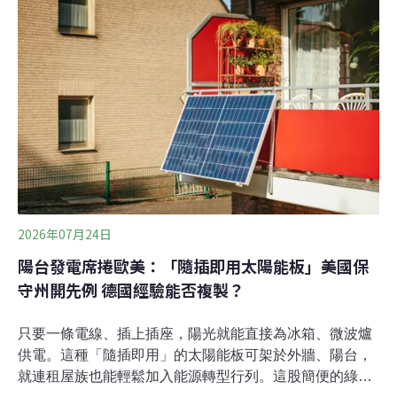
染會改變大型湖泊中大西洋幼鮭的行為與洄游模式。攝入
古柯鹼污染的鮭魚，比起未受污染的同類表現得更活躍，
不但游得更快，而且更遠。毒品流入水域 野生魚類首當其
衝「動物行為任何不自然的變化都令人擔憂，」報告的共
同作者、澳洲格里菲斯大學環境科學家米開朗傑利
（Marcus Michelangeli）指出，「我們發現不只是毒品，
各種藥物在水域中的濃度都愈來愈高。」當人類攝取古柯
鹼後，身體會將其分解為代謝物（苯甲醯芽子鹼）並排
出，最後進入污水處理
2026年07月24日
陽台發電席捲歐美：「隨插即用太陽能板」美國保
守州開先例 德國經驗能否複製？
只要一條電線、插上插座，陽光就能直接為冰箱、微波爐
供電。這種「隨插即用」的太陽能板可架於外牆、陽台，
就連租屋族也能輕鬆加入能源轉型行列。這股簡便的綠能