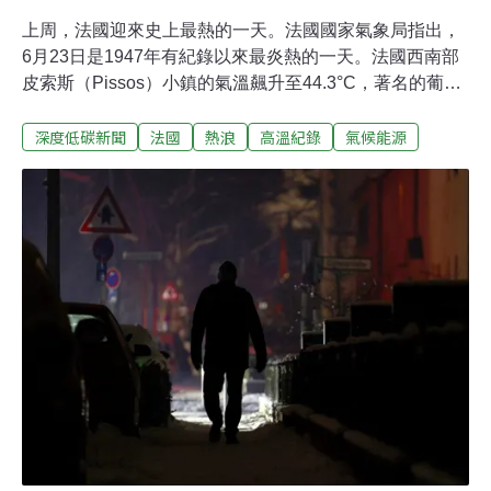
上周，法國迎來史上最熱的一天。法國國家氣象局指出，
6月23日是1947年有紀錄以來最炎熱的一天。法國西南部
皮索斯（Pissos）小鎮的氣溫飆升至44.3°C，著名的葡萄
酒之都波爾多（Bordeaux）也達到42.1°C。全國約半數地
深度低碳新聞
法國
熱浪
高溫紀錄
氣候能源
區發布熱浪紅色警報，就連夜間氣溫也刷新最高紀錄。科
學家指出，這波自6月20日開始的熱浪，是歐洲有紀錄以
來最嚴重的一次。法國公共健康局28日表示，自24日熱浪
爆發以來，法國「超額死亡」人數至少已達1000人。熱浪
衝擊日常空前熱浪連帶衝擊法國日常。熱浪下徹夜難眠，
巴黎市24小時開放市區多座公園，供居民避暑。地方官員
建議民眾盡可能居家辦公，逾千所學校宣布停課。法國國
鐵擔心電車線受損和鐵軌膨脹，減少了巴黎地區一成以上
的班次。大巴黎區區長波克瑞斯（Valérie Pécresse）警
告，極端高溫下，鐵軌無法承受50°C以上高溫。