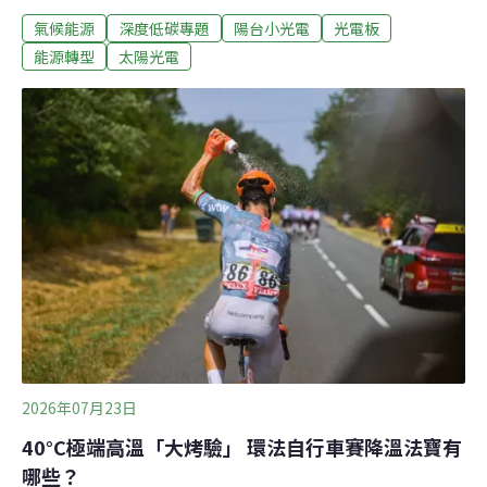
風潮正席捲全球，歐盟現已有27個成員國能合法使用隨插
氣候能源
深度低碳專題
陽台小光電
光電板
即用太陽能。美國各州則陸續提出30多項相關法案，然
而，美國電力公司近來因安全疑慮展開遊說，至少五個州
能源轉型
太陽光電
的立法進度因此延宕。德國政府支持 即插即用太陽能遍地
開花德國作為隨插即用太陽能的領頭羊，全國已裝設超過
120萬套系統。這類裝置能在德國普及，政府支持功不可
沒。根據非營利智庫再生能源研究所，民眾若安裝功率低
於800瓦的系統，只需要在聯邦網路局（Federal Network
Agency）線上登記即可安裝，不需電網營運商批准，不論
是居家用電或將多餘電力回饋電網，都能輕鬆執行。此
外，政府也修法取消這類系統的增值稅，並保障強化租屋
者的安裝權利，即便出租公寓內也可使用。對民眾來說，
這類裝置成本不高，小
2026年07月23日
40°C極端高溫「大烤驗」 環法自行車賽降溫法寶有
哪些？