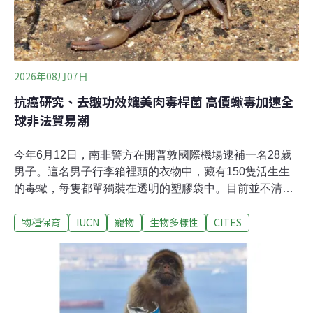
2026年08月07日
抗癌研究、去皺功效媲美肉毒桿菌 高價蠍毒加速全
球非法貿易潮
今年6月12日，南非警方在開普敦國際機場逮補一名28歲
男子。這名男子行李箱裡頭的衣物中，藏有150隻活生生
的毒蠍，每隻都單獨裝在透明的塑膠袋中。目前並不清楚
他的目的或計畫將這些蠍子運往何處。這次的搜捕行動由
物種保育
IUCN
寵物
生物多樣性
CITES
警方特別單位「庫爾斯河家畜竊盜與瀕危物種小組」主
導，與政府保育機構CapeNature合作執行。他們事前接獲
線報，稱一名男子非法持有野生動物，因此展開偵查。警
方發言人特威格（Wesley Twigg）告訴當地媒體，該名男
子涉嫌非法持有野生動物，違反《自然與環境條例》（the
Nature and Environmental Ordinance Act）而被捕。全案