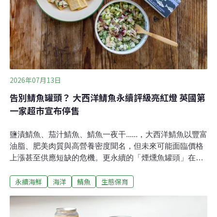
的少數雨林，因寵物市場濫捕、棲地破壞以及全球「蛙壺
菌」侵襲，生存面臨重重危機。2. 伊朗：亞洲獵豹伊朗隊
今年的主場與客場球衣，最引人注目的是那隻低垂胸前右
下角的「亞洲獵豹」（Asiatic Cheetah），球衣袖口與肩
膀也點綴滿滿的獵豹斑點。亞洲
2026年07月13日
告別鯖魚罐頭？ 大西洋鯖魚永續評級亮紅燈 英國第
一家超市宣布停售
鹽漬鯖魚、茄汁鯖魚、鯖魚一夜干......，大西洋鯖魚以豐富
油脂、肥美肉質與高營養密度聞名，但未來可能面臨價格
上漲甚至供應短缺的危機。更永續的「煙燻魚罐頭」在知
名戶外品牌Patagonia的食品部門，大西洋鯖魚罐頭曾是
永續海鮮
海洋
鯖魚
生態保育
天然食品零售通路銷售冠軍。但近幾年東北大西洋鯖魚漁
場面臨過度捕撈，不再屬於永續海鮮，該公司不得不於
2025年停產該罐頭。為了尋找口感相似的替代魚種又不流
失客戶，歷經近一年尋覓，Patagonia Provisions於2026