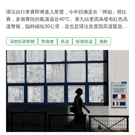
環法自行車賽即將進入尾聲，今年彷彿是在「烤箱」裡比
賽，多個賽段的氣溫逼近40°C。第九站更因為發布紅色高
溫警報，臨時縮短30公里，這也是環法首度因高溫緊急縮
短賽程。因應今年夏天頻頻遭遇猛烈熱浪，法國政府也首
深度低碳新聞
熱傷害
高溫
極端高溫
運動
度授權地方首長，必要時可以取消賽段。各車隊紛紛搬出
冰背心、冰襪、冰浴等各種「降溫黑科技」。41°C熱浪衝
擊環法環法是三大自行車環賽之一，每年夏天舉辦，比賽
期間約一個月，賽段分為四大類：平地、丘陵、高山及個
人與團體計時賽，合計共21個賽段。據《路透社》報導，
7月12日法國中部發布紅色高溫警報，預計午後氣溫會高
達41°C ，因此環法自行車賽第九站丘陵賽段，從馬勒莫爾
（Malemort）至於塞（Ussel）的賽程，臨時由185.5公里
縮短為155.5公里，減少大約30公里，以降低選手在烈日
下長時間騎乘的風險。法國內政部一份文件指出，地方行
政首長將獲得授權，只要發布紅色高溫警報，可自行決定
是否取