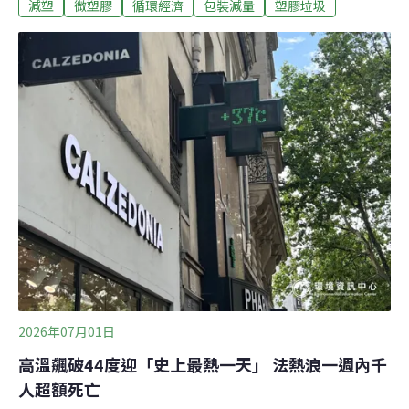
減塑
微塑膠
循環經濟
包裝減量
塑膠垃圾
（AMCS）、無塑基金會（PFF）和世界自然基金會澳洲
分會（WWF-Australia）聯合發起了全國第一屆爛包裝大
獎（Unpackit Awards），評選出兼顧永續創新的最佳包
裝與毫無必要的最爛包裝。在評審團評分前，已收到社會
大眾數百件的提名。所謂的最爛包裝，可以是容易成為垃
圾或造成海洋污染的包裝、過度包裝小型或低風險產品、
明明可避免卻仍使用的一次性塑膠、具有誤導性的環保聲
明，或是混合使用無法分離的無用材料，像是帶有鋁箔內
襯的包裝袋與塑膠塗層紙。難回收拼接「科學怪罐」遭點
名最糟包裝今年被評選為「最爛包裝」的，是澳洲時下流
行的飲料容器——一種融合金屬與塑膠的拼裝罐，被戲稱
為「科學怪罐」（
2026年07月01日
高溫飆破44度迎「史上最熱一天」 法熱浪一週內千
人超額死亡