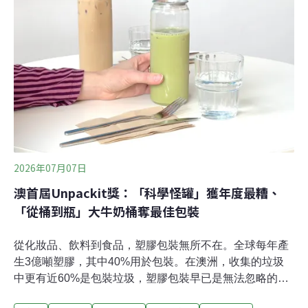
年3月初宣布推出新產品「煙燻竹莢魚」。產品採
MSC（海洋管理委員會）認證漁業、以更不傷害海洋的圍
網捕撈（purse seine）。「我們很高興地說，嘗起來幾乎
完全相同，」Patagonia Provisions總經理萊特富特
（Paul Lightfoot）說。「這是種美麗、濃郁、肉感豐富、
口感極佳的魚，營養成分也非常高。」其所使用的太平洋
竹莢魚（Chil
2026年07月07日
澳首屆Unpackit獎：「科學怪罐」獲年度最糟、
「從桶到瓶」大牛奶桶奪最佳包裝
從化妝品、飲料到食品，塑膠包裝無所不在。全球每年產
生3億噸塑膠，其中40%用於包裝。在澳洲，收集的垃圾
中更有近60%是包裝垃圾，塑膠包裝早已是無法忽略的污
染源。為了減少澳洲的塑膠污染問題，澳洲海洋保護協會