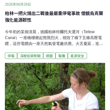
2026年06月29日
柏林一把火燒出二戰後最嚴重停電事故 借鏡烏克蘭
強化能源韌性
今年初的某個清晨，德國柏林特爾托夫運河（Teltow
Canal）一座橋樑燃起熊熊烈火，燒毀了橋下五條高壓電
纜，這些電纜由一座天然氣發電廠供應。火舌蔓延，造成
柏林西南部大規模停電，約莫4.5萬戶家庭、2200家企業
停電
深度低碳新聞
德國
電纜
能源安全
以及四間醫院，在氣溫零下的寒冬中失去電力與暖氣。部
分地區隔天恢復供電，然而，有高達3.5萬戶人家停電長達
五天，是柏林自二戰以來歷時最長的停電事故。當局也緊
急開放多家博物館、圖書館、游泳池供民眾休息、取暖。