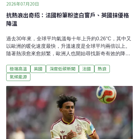
2026年07月20日
抗熱浪出奇招：法國粉筆粉塗白窗戶、英國抹優格
降溫
過去30年來，全球平均氣溫每十年上升約0.26°C，其中又
以歐洲的暖化速度最快，升溫速度是全球平均兩倍以上。
隨著熱浪愈來愈頻繁，歐洲人也開始尋找新奇有效的降溫
方法。6月23日，法國才剛經歷史上最熱的一天。法國民
極端高溫
英國
深度低碳新聞
法國
熱浪
眾開始用白色粉筆粉窗戶降溫，甚至引發搶購潮。近年，
更有英國研究人員發現把希臘優格抹上玻璃能有效降溫，
氣候能源
並拍胸脯保證不會有異味或吸引昆蟲。把窗戶塗白 法國瘋
搶碎粉筆據《BBC》報導，今年夏天，法國多處氣溫突破
40°C，一種原本用來清潔櫥窗與製作塗料的白堊粉，又稱
「默東白粉」（Blanc de Meudon）突然爆紅，甚至賣到
缺貨。根據知名國際科技媒體網站《Tom’s Guide》，以
前的工匠和家庭會用白堊粉來打磨玻璃、大理石和銀器，
或是作為油漆和批土的基底。此外，白堊粉也會被塗在溫
室上頭，以減少烈日曝曬。白堊粉主要成分是碳酸鈣