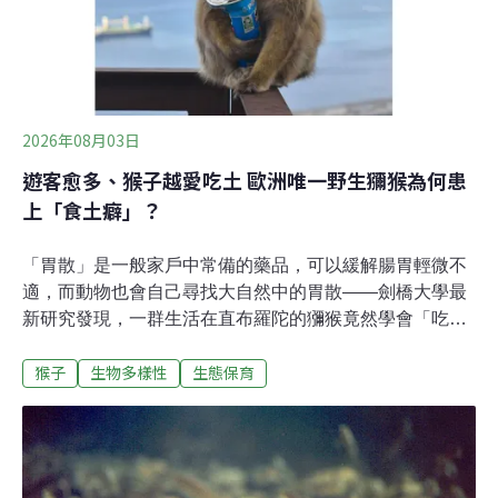
正在調查中，尚不確定這些蠍子的商業價值。目前，這些
蠍子由當地動保組織好望角防止虐待動物協會（Cape of
Good Hope SPCA）照護。他們在社群媒體發布聲明，會
確保蠍子獲得妥善照護，並盡可能將牠們送回原棲地。野
生動物買
2026年08月03日
遊客愈多、猴子越愛吃土 歐洲唯一野生獼猴為何患
上「食土癖」？
「胃散」是一般家戶中常備的藥品，可以緩解腸胃輕微不
適，而動物也會自己尋找大自然中的胃散——劍橋大學最
新研究發現，一群生活在直布羅陀的獼猴竟然學會「吃
土」，疑似因為長期食用遊客遺留的點心，才發展出「食
猴子
生物多樣性
生態保育
土癖」來緩解腸胃症狀。旅遊旺季就「吃土」 緩解高糖高
脂刺激直布羅陀是緊鄰西班牙最南端的英國海外領土，與
北非最短距離僅約14公里，上面住著歐洲唯一的野生獼猴
——巴巴里獼猴（Barbary macaques）。劍橋大學團隊指
出，當地的獼猴近期首次被目擊到「刻意食用泥土」，也