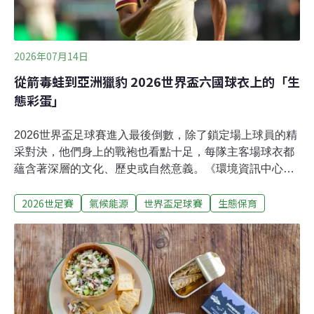
（CaCO₃），也是傳統的粉筆材料，不僅反射能力佳，還
可以抵抗
2026年07月14日
從箭毒蛙到亞洲獵豹 2026世界盃六國球衣上的「生
態彩蛋」
2026世界盃足球賽進入最後倒數，除了鎖定場上球員的精
采對決，他們身上的戰袍也看點十足，每隊主客場球衣都
蘊含著深層的文化、歷史或自然意義。《環境資訊中心》
盤點六個國家，帶你一探今年世界盃球衣中，藏了哪些
2026世足賽
氣候能源
世界盃足球賽
生態保育
「生態彩蛋」。1. 巴西：箭毒蛙五度奪得世界盃冠軍的巴
西，今年慘遭挪威淘汰，止步16強。除了經典的小黃衫，
今年巴西客場球衣以沉穩的深藍底色與黑色紋理交織而
成，取材靈感自亞馬遜雨林中毒性極高的「鈷藍箭毒
蛙」。鈷藍箭毒蛙有著鮮豔的體色，這是對掠食者的一種
警告。牠們會將天然毒素儲存在皮膚中，使掠食者癱瘓甚
至死亡。鈷藍箭毒蛙目前僅存於南美洲蘇利南與巴西北部