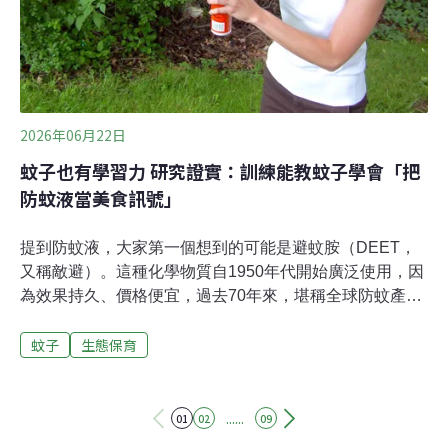
2026年06月22日
蚊子也有學習力 研究證實：訓練能教蚊子學會「把
防蚊液當美食訊號」
提到防蚊液，大家第一個想到的可能是避蚊胺（DEET，
又稱敵避）。這種化學物質自1950年代開始廣泛使用，因
為效果持久、價格便宜，過去70年來，堪稱全球防蚊產品
的黃金標準。然而最新研究發現，蚊子其實有學習能力。
蚊子
生態保育
科學家在實驗中，讓蚊子一邊聞到敵避、一邊成功吸血，
發現實驗後，這群經過訓練的蚊子反而會將防蚊液的氣味
當成「美食訊號」。巴夫洛夫的蚊子法國圖爾大學
（University of Tours）拉札里教授（Claudio Lazzari）帶
......
01
02
09
領的最新研究指出，蚊子能夠透過學習，將敵避與食物連