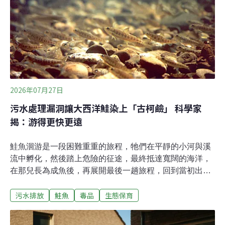
就是所謂「食土癖」（geophagy）。團隊也觀察到，與遊
客接觸最多的獼猴，吃土行為也最頻繁，甚至在旅遊旺季
時吃得最多，因此推測可能與人類提供的食物有關聯。
「我們推測是人類食物不符合牠們食性，因而導致腸胃不
舒服，甚至可能破壞腸道的微生物菌相，而土壤中的物質
可以舒緩這些不適。」劍橋大學靈長類行為生態學家、研
究作者之一的樂穆瓦（Syl
2026年07月27日
污水處理漏洞讓大西洋鮭染上「古柯鹼」 科學家
揭：游得更快更遠
鮭魚洄游是一段困難重重的旅程，牠們在平靜的小河與溪
流中孵化，然後踏上危險的征途，最終抵達寬闊的海洋，
在那兒長為成魚後，再展開最後一趟旅程，回到當初出生
的河流產卵。數百萬年來，一代又一代的幼鮭展開這漫長
污水排放
鮭魚
毒品
生態保育
的旅程，然而，現代鮭魚卻面臨著遠古祖先從未遇到的挑
戰：藥物與毒品改變了牠們遷徙的行為。發表在《當代生
物學》（Current Biology）上的最新研究指出，古柯鹼污