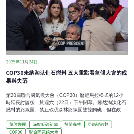
員會（IPCC）分析，一旦增溫達到2.5°C，代表過往每10
年才會出現一次的熱浪會變成每2年發生一次；每十年發
生一次
2025年11月24日
COP30未納淘汰化石燃料 五大重點看氣候大會的成
果與失落
第30屆聯合國氣候大會（COP30）歷經馬拉松式的12小
時延長討論後，於週六（22日）下午閉幕。雖然淘汰化石
燃料的路線圖、禁止砍伐森林路線圖雙雙觸礁，但在政治
局勢動盪、氣候否定論的挑戰中，最終仍達成氣候調適資
氣候變遷
深度低碳新聞
熱帶森林
亞馬遜雨林
金增兩倍、啟動加速器敦促各國減碳、以及設立公正轉型
機制等多項成果。政經局勢對立下的減碳藍圖今年適逢
COP30
聯合國氣候大會