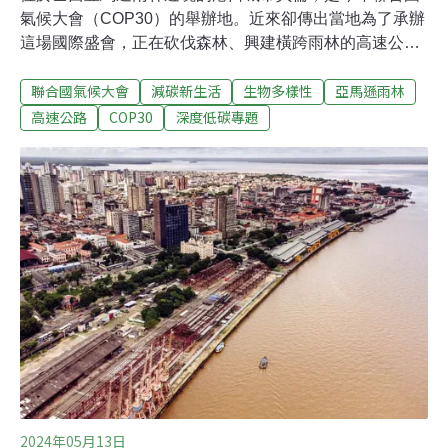
氣候大會（COP30）的舉辦地。近來卻傳出當地為了承辦
這場國際盛會，正在砍伐森林、興建橫跨雨林的高速公
路，飽受當地居民、專家及環保人士批評。一場目標守護
聯合國氣候大會
減碳新生活
生物多樣性
亞馬遜雨林
氣候的國際會議，卻可能以犧牲全球最重要的碳匯與生態
系統為代價，引發高度爭議。「生物多樣性」一詞的誕生
高速公路
COP30
深度低碳專題
地今年11月，第30屆聯合國氣候變遷綱要公約締約方會議
（COP 30）將於巴西貝倫舉行。巴西總統魯拉（Luiz
Inácio Lula da Silva）在爭取舉辦COP的時候曾說，亞馬
遜地區和當地原住民正面臨日益惡化的的環境，政府稽查
不力，森林砍伐增加。「讓捍衛亞馬遜和氣候的人們近距
離接觸這片土地非常重要。」魯拉說，「今年的活動將是
亞馬遜的COP，而不只是關於亞馬遜的COP」。
2024年05月13日