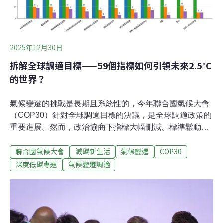
展近年來，「海洋與氣候」在聯合國氣候變遷綱要公約
（UNFCCC）進程中的地位日益提高，與以往COP相
較，海洋議題在COP30呈現出更加制度化與主流化的趨
2025年12月30日
勢。自COP25（馬德里，「藍色COP」）首次將海洋納入
決議序言
拆解全球調適目標——59個指標如何引領未來2.5°C
的世界？
氣候變遷的挑戰是長期且系統性的，今年聯合國氣候大會
（COP30）針對全球調適目標的決議，是全球調適政策的
重要進展。然而，政治協商下指標大幅刪減、標準鬆動，
也引發問責與落實疑慮。這套制度能否在即將到來的第二
聯合國氣候大會
減碳新生活
氣候變遷
COP30
次全球盤點中發揮效用，引領各國強化國家調適計畫？本
次COP30通過了最終決議文「全球共作：全球集結因應氣
深度低碳專題
氣候變遷調適
候變遷」（Global Mutirão: Uniting humanity in a global
mobilization against climate change）直指過去十年來，
各項減碳政策雖然已將世紀末增溫由《巴黎協定》的4°C
抑制至2.3~2.5°C，但即便在2.5°C的情境中，仍將超過調
適極限（adaptation limits）。依據政府間氣候變遷專門委