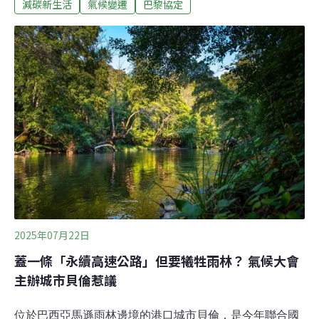
之一。2025年，全球氣候治理迎來一個重要的里程碑
減碳新生活
氣候變遷
巴黎協定
──《巴黎協定》簽署屆滿十週年。聯合國氣候變遷大會第
30屆（COP30）將於11月10日至21日在巴西亞馬遜地區
的貝倫（Belém）登場。這場被稱為「森林COP」或「亞
馬遜COP」的會議，不僅象徵全球對自然與森林保育的重
視，也將是各國檢視減碳承諾與設定新目標的關鍵時刻。
以下帶你一次掌握本屆會議的核心議題與看點。COP30是
什麼？COP（Conference of the Parties）為《聯合國氣候
變遷綱要公約》（UNFCCC）的締約方大會，
2025年07月22日
蓋一條「永續高速公路」但要犧牲雨林？ 氣候大會
主辦城市貝倫惹議
位於巴西亞馬遜雨林邊境的港口城市貝倫，是今年聯合國