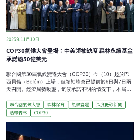
的進展，也須設定具體、可衡量的行動目標與指引，並
2025年11月10日
COP30氣候大會登場：中美領袖缺席 森林永續基金
承諾逾50億美元
聯合國第30屆氣候變遷大會（COP30）今（10）起於巴
西貝倫（Belém）上場，但領袖峰會已提前於6日與7日兩
天召開。經濟局勢動盪，氣候承諾不明的情況下，本屆出
席的國家領袖不到60國，而且三大排碳國均缺席。主辦國
聯合國氣候大會
森林保育
氣候變遷
深度低碳新聞
力推的「熱帶森林永續機制」（Tropical Forests Forever
Facility, TFFF）正式啟動，首日即有55億美元資金承諾加
熱帶森林
COP30
入，用以支持保護森林的國家。中美印領袖均缺席貝倫
市，坐落於亞馬遜河口的古老城市。歷年的氣候會議中，
領導人峰會是媒體焦點，也是各國領袖表達氣候決心的機