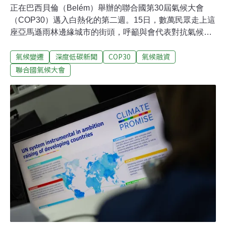
正在巴西貝倫（Belém）舉辦的聯合國第30屆氣候大會
（COP30）邁入白熱化的第二週。15日，數萬民眾走上這
座亞馬遜雨林邊緣城市的街頭，呼籲與會代表對抗氣候變
遷、停止破壞森林、並負起氣候賠償責任。這是氣候大會
氣候變遷
深度低碳新聞
COP30
氣候融資
近三年來首度走上街頭，是最貼近民眾、最自由呼喊的遊
行。盤點第一週進程，雖森林永續基金順利啟動，但「全
聯合國氣候大會
球調適目標」（Global Goal on Adaptation, GGA）進程卻
因資金議題受阻。學者分析，調適與公正轉型仍有望達成
協議，但攸關1.3兆美元的氣候融資可能會遭逢強大阻力。
走上亞馬遜城市街頭 人民大遊行每年氣候大會期間的遊行
是民間表達訴求的重要戰場，但過去三屆會議主辦國強力
打壓民眾聲音，導致遊行隊伍只能在大會場內繞行，被譏
為「鳥籠遊行」。週六，名為「偉大人民的遊行」（Great
People's March）終於走上貝倫街道，是近年訴求最自由
的一次。