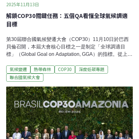
2025年11月13日
解鎖COP30關鍵任務：五個QA看懂全球氣候調適
目標
第30屆聯合國氣候變遷大會（COP30）11月10日於巴西
貝倫召開，本屆大會核心目標之一是制定「全球調適目
標」（Global Goal on Adaptation, GGA）的指標。從上千
項指標中敲定一份百項的清單，將引領全球調適行動方
氣候變遷
熱帶森林
COP30
深度低碳專題
向，也是未來衡量全球調適目標進展的依據。一、什麼是
氣候調適？全球暖化影響，各地極端天氣發生頻率持續增
聯合國氣候大會
加。面對氣候變遷影響時，人們可以採取多元的行動與策
略，以減輕或避免氣候災害。例如修築堤防、森林復育、
水源開發、種植更具耐受力的農作物等。二、什麼是全球
調適目標GGA？自1992年《聯合國氣候變化綱要公約》，
締約方同意應就調適措施展開合作，但未談及細節。2013
年，非洲談判小組（AGN）提案設定全球調適目標，2015
年的《巴黎協定》正式納入。為衡量全球減碳成果，必須
有統一且明確的碳排放量計算標準。要檢視全球調適行動