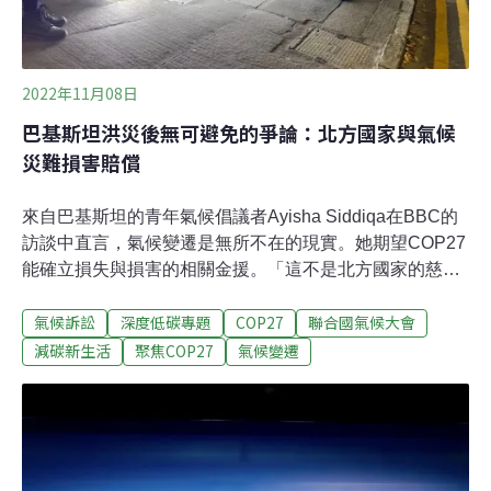
2022年11月08日
巴基斯坦洪災後無可避免的爭論：北方國家與氣候
災難損害賠償
來自巴基斯坦的青年氣候倡議者Ayisha Siddiqa在BBC的
訪談中直言，氣候變遷是無所不在的現實。她期望COP27
能確立損失與損害的相關金援。「這不是北方國家的慈善
事業，而是他們應負起的責任 !」2022年，氣候災難在各
氣候訴訟
深度低碳專題
COP27
聯合國氣候大會
地持續發生。北美洲與歐洲野火、乾旱不斷，西非與中非
則因持續不斷的洪災，總計近12萬5千人被迫撤離家園。
減碳新生活
聚焦COP27
氣候變遷