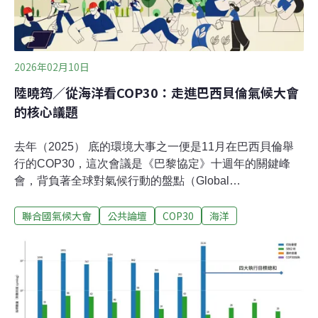
2026年02月10日
陸曉筠／從海洋看COP30：走進巴西貝倫氣候大會
的核心議題
去年（2025） 底的環境大事之一便是11月在巴西貝倫舉
行的COP30，這次會議是《巴黎協定》十週年的關鍵峰
會，背負著全球對氣候行動的盤點（Global
Stocktake），以及《巴黎協定》啟動後政策實施週期檢視
聯合國氣候大會
公共論壇
COP30
海洋
的重大任務。COP30舉辦地在亞馬遜雨林，雨林沒有意外
成為核心，但海洋議題並未完全消失，整體方案中如何看
待海洋? 不同立場的團體又如何呈現海洋的倡議? 海洋委
員會2025年實地參與 COP30，本文將從不同面向觀察
「海洋」在氣候議題的角色，從國家層級的「藍色
NDC」、小島及沿海國的角度、聯盟、空間等角度思考海
洋與COP的關係。 COP30海洋納入氣候談判的歷程與進