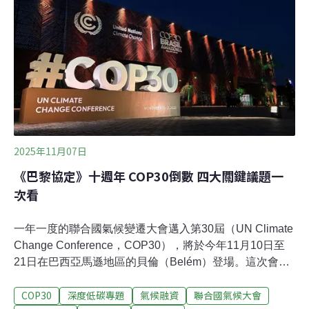
會。今年不同於以往，峰會提前於會前登場，出席的國家
領袖也僅有去年的一半。法國總統馬克宏（Emmanuel
Macron）、德國總理梅爾茨（Friedrich Merz）、英國首
相施凱爾（Keir Starmer）、歐盟執委會主席范德賴恩
（Ursula von der Leyen）等人均參加，
2025年11月07日
《巴黎協定》十週年 COP30倒數 四大關鍵議題一
次看
一年一度的聯合國氣候變遷大會邁入第30屆（UN Climate
Change Conference，COP30），將於今年11月10日至
21日在巴西亞馬遜地區的貝倫（Belém）登場。這次會議
也被稱為「森林COP」、「亞馬遜COP」、「Nature
COP30
深度低碳專題
氣候融資
聯合國氣候大會
COP」，顧名思義，熱帶雨林與自然保育將成為本屆焦點