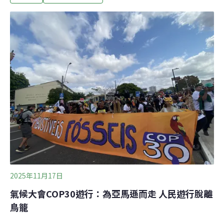
《巴黎協定》（Paris Agreement）簽署10週年，各界對
本屆氣候大會寄予厚望。歐盟等國盼能通過「轉型脫離化
石燃料路線圖」（TAFF Roadmap ），然決議前的草稿卻
未提及這份路線圖，導致雙方陣營僵持。原定21日閉幕的
會議在12個小時的延長討論後，終於在隔日凌晨達成協議
草案，並於週六（22日）當地時間下午1點多的閉幕會議
中通過。最終依舊沒有讓淘汰化石燃料寫入條文，所幸在
調適、氣候資金上略有進展。聯合國氣候變化綱要公約
（UNFCCC）秘書處執行秘書斯帝爾（Simon Stiell
2025年11月17日
氣候大會COP30遊行：為亞馬遜而走 人民遊行脫離
鳥籠