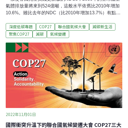
氣體排放量將來到524億噸，這般水平依舊比2010年增加
10.6%。雖比去年的NDC（比2010年增加13.7%）有點改
善，但進步幅度依舊緩慢。」聯合國第二十七屆氣候變遷
深度低碳專題
COP27
聯合國氣候大會
減碳新生活
大會（COP27）即將開跑，去年COP26產出的《格拉斯
哥氣候盟約》（Glasgow Climate Pact），曾要求各國強
聚焦COP27
減碳
氣候變遷
化2030年的國家自主貢獻（NDCs），並於今年提出更
新，究竟現在進度如何？本文以氣候變化綱要公約
（UNFCCC）和世界資源研究所（World Resources
Institute，WRI）各自發佈的兩份NDC檢視報告，來做個
會前分析。聯合國盤點：新版NDCs小幅進步3%，世紀末
升溫恐逾2°CUNFCCC在10月底發表的《國家自主貢獻綜
合報告》（NDC Synthesis Report），評估了截至今年9
月23日，來自193個締約方、共166
2022年11月01日
國際衝突升溫下的聯合國氣候變遷大會 COP27三大