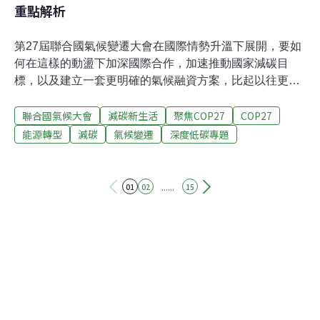
重點解析
第27屆聯合國氣候變遷大會在國際情勢升溫下展開，要如
何在這樣的動盪下加深國際合作，加速推動國家減碳目
標，以及建立一套更明確的氣候融資方案，比起以往更具
挑戰。今年11月6日至18日，來自世界各國的領導者、企
聯合國氣候大會
減碳新生活
聚焦COP27
COP27
業、環境組織組以及公民團體等，將齊聚埃及紅海邊的沙
姆沙伊赫（Sharm El Sheikh），召開聯合國第27屆氣候
能源轉型
減碳
氣候變遷
深度低碳專題
變遷大會 （COP27）。疫情剛緩 新的危機又出現COVID-
19疫情延燒至今，隨著各國疫苗接種人數達標、邊境慢慢
開放，世界的運作似乎步上正軌。但疫情後的經濟復甦，
......
01
02
15
造成溫室氣體排放量呈Ｖ字曲線快速反彈。另一方面，氣
候變遷危害加劇，極端災害頻傳，世界各國在2022年經歷
熱浪、水災、乾旱、森林大火。高山雪水加速融化，糧食
危機加劇，生物多樣性破壞⋯⋯更顯氣候行動刻不容緩。
2015年簽訂的巴黎協定（Paris Agreement）要求世界各
國動起來，研擬國家自主減碳計畫，去年（202