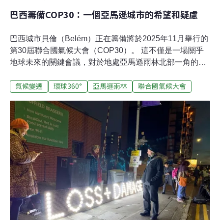
巴西籌備COP30：一個亞馬遜城市的希望和疑慮
巴西城市貝倫（Belém）正在籌備將於2025年11月舉行的
第30屆聯合國氣候大會（COP30）。 這不僅是一場關乎
地球未來的關鍵會議，對於地處亞馬遜雨林北部一角的貝
倫市來說，主辦如此規模的一場盛會，更是前所未有的。
氣候變遷
環球360°
亞馬遜雨林
聯合國氣候大會
全世界正在將目光投向這座城市，關注它是否有能力接待
全球各地的來客，以及這裡滿懷期待的居民所面臨的結構
性挑戰。2022年11月，當時的巴西候任總統路易士．伊納
西奧．盧拉．達席爾瓦（Luiz Inácio Lula da Silva）在埃
及參加第27屆聯合國氣候大會（COP27）時呼籲亞馬遜地
區申辦COP30。 「我認為，捍衛亞馬遜和氣候的人們近
距離瞭解這片地區非常重要。」盧拉在大會上說。 2023年
1月就職后，盧拉正式啟動了貝倫申辦COP30的進程。
2023年年底聯合國批准了這一申辦請求。