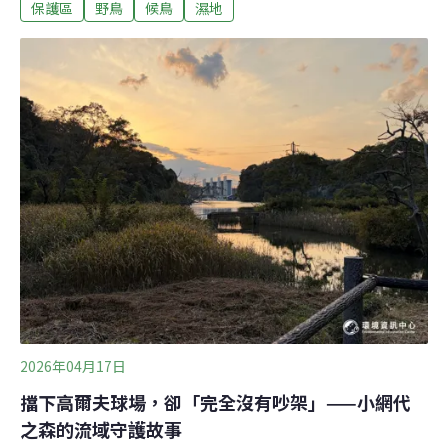
保護區
野鳥
候鳥
濕地
意外發展成濕地，並在當地市民的守護下，成為無可取代
的城市生態綠洲。大海消失了，但作為濕地重生占地36公
頃的東京港野鳥公園位於東京都大田區，從市中心搭乘往
羽田機場方向的單軌電車，在流通中心站下車，步行15分
鐘即可抵達。我們在去年11月前往參訪，當天天氣陰涼，
早上剛下過毛毛雨，一下車站，沿途風景給人印象是冷峻
的工業區，因鄰近機場，偶爾還有飛機劃過天際。這裡還
有東京最大的批發市場大田市場，以及日本重要物流樞紐
東京流通中心（Tokyo Ryutsu Center，TRC），難以想像
有著濕地、綠地的自然保護區居然就比鄰這些施設。大田
區是一處高度填海造陸的地域，由於正面對東京灣，過去
捕魚業相當盛行，一
2026年04月17日
擋下高爾夫球場，卻「完全沒有吵架」——小網代
之森的流域守護故事