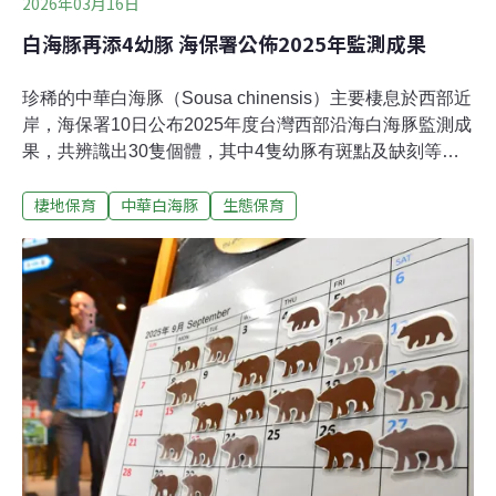
2026年03月16日
白海豚再添4幼豚 海保署公佈2025年監測成果
珍稀的中華白海豚（Sousa chinensis）主要棲息於西部近
岸，海保署10日公布2025年度台灣西部沿海白海豚監測成
果，共辨識出30隻個體，其中4隻幼豚有斑點及缺刻等特
徵，正式納入白海豚個體名錄，編號為OCA071至
棲地保育
中華白海豚
生態保育
OCA074。白海豚名錄再+4 辨識個體靠斑點根據海洋委員
會海洋保育署10日發佈的新聞稿，中華白海豚分布自苗栗
至台南沿海。海保署自2019年起於西部沿海展開監測計
畫，2025年度完成苗栗至台南沿海來回航程調查，累積里
程超過2500公里，海上調查期間共目擊中華白海豚17群
次，其中8群次為母帶幼豚。白海豚可透過隆起的背鰭辨
識不同個體，依據海上調查目擊影像進行個體比對，辨識
出30隻個體，並記錄到25隻次幼豚，其中有4隻幼豚觀察
到明顯斑點及缺刻等可辨識的特徵，正式納入白海豚個體
名錄，編號為OCA071至OCA074。幼豚成功建立個體識
別紀錄，代表族群繁殖與幼體存活狀況，也顯示長期