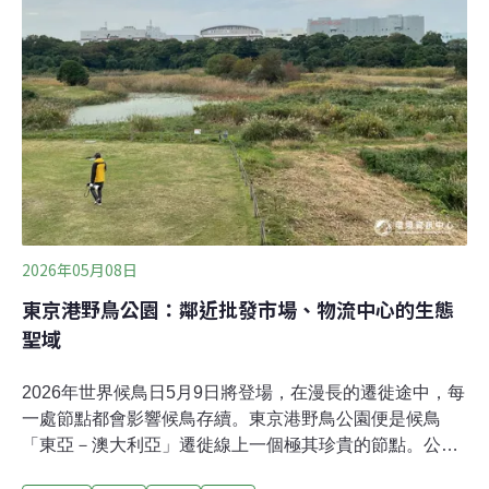
林」。這次我們要參訪的場域是位在北本市的「北本自然
觀察公園」，以及隔壁桶川市的「櫻草信託地」（サクラ
ソウトラスト）。北本市鄰近有小江戶之稱的川越市，是
一座人口僅6萬多人的小城市，因高齡少子化，被日本政
府認為是「消滅可能都市」之一。這樣一座小城市近年卻
透過宣傳市內的自然綠地與慢節奏生活，打出「適合養
2026年05月08日
東京港野鳥公園：鄰近批發市場、物流中心的生態
聖域
2026年世界候鳥日5月9日將登場，在漫長的遷徙途中，每
一處節點都會影響候鳥存續。東京港野鳥公園便是候鳥
「東亞－澳大利亞」遷徙線上一個極其珍貴的節點。公園
的成立起源於一場填海造陸工程，原本是一片海域的地域