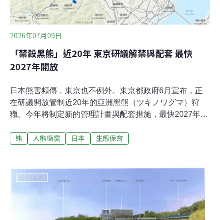
的拍攝地。這裡還是兼具防災教育意義與獨特體驗的地
點，提供七種行程。除了神殿，你還有機會走在工人維修
通道往下看深約70公尺的豎井，這個井的大小足以擺下一
2026年07月09日
架太空梭或自由女神像。（閱讀更多：地底50公尺
「禁殺黑熊」近20年 東京研議解禁與配套 最快
2027年開放
日本熊害頻傳，東京也不例外。東京都政府6月宣布，正
在研議開放管制近20年的亞洲黑熊（ツキノワグマ）狩
獵。今年將制定新的管理計畫與配套措施，最快2027年度
實施。從保育優先到風險管理東京的黑熊棲地主要在東京
熊
人熊衝突
日本
生態保育
與埼玉、山梨兩縣接壤的奧多摩地區山中，因數量稀少，
2008年起將禁止黑熊狩獵納入《東京都鳥獸保護管理事業
計畫》。但近年來，黑熊棲地不斷擴大，並且發生攻擊事
件。去（2025）年秋，黑熊出現在八王子市和羽村市的市
區。今年5月，一名外籍男子在奧多摩町的山區遭受重
傷，並發現了一具疑似因熊襲死亡的屍體。2025年度
（2025年4月至2026年3月），黑熊出沒數已達212件，與