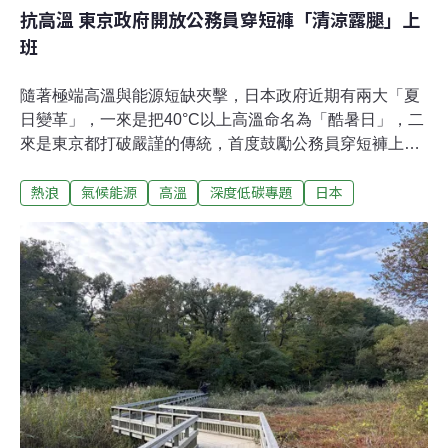
抗高溫 東京政府開放公務員穿短褲「清涼露腿」上
班
隨著極端高溫與能源短缺夾擊，日本政府近期有兩大「夏
日變革」，一來是把40°C以上高溫命名為「酷暑日」，二
來是東京都打破嚴謹的傳統，首度鼓勵公務員穿短褲上
班，另外也鼓勵提早上班、遠距辦公，應對極端氣候與能
熱浪
氣候能源
高溫
深度低碳專題
日本
源危機。經歷史上最熱夏天 日本正式新增「酷暑日」《歐
洲新聞台》指出，2025年夏天是日本自1898年有紀錄以來
最熱的夏季，全國平均氣溫比往年高出2.36°C。在6月～8
月間，全日本有九天的氣溫突破40°C，其中群馬縣伊勢崎
市，更在8月5日測得41.8°C，創下全國紀錄。隨著高溫成
為常態，日本氣象廳於上月17日宣布新增高溫分類，將
40°C以上的日子正式定義為「酷暑日」（こくしょび）。
由於原本的高溫分類，如25°C以上的「夏日」（なつ
び）、30°C以上的「真夏日」（まなつび）、35°C以上的
「猛暑日」（もうしょび），都已無法描述極端高溫的感
受。日文「酷暑日」代表著高溫下近乎嚴酷（こく）的感