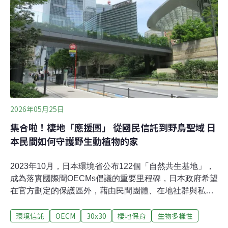
發」，更違背國際間濕地館舍開發應以外圍為原則的趨
勢，呼籲納入多場址評估。海洋委員會今（2026）年4月
預告將有「活化石」之稱的三棘鱟（Tachypleus
tridentatus）納入保育類，6月4日，海保署在新竹香山召
開說明會指出，2019年至今的調查顯示香山濕地擁有台灣
本島數量最多的稚鱟。香山濕地為國家級重要濕地，位在
新竹市以南與竹南鎮交界處，面積約1768公頃，是大甲溪
以北最大潮間帶濕地，除了記錄到三棘鱟，根據官網介
紹，香山濕地亦為台
2026年05月25日
集合啦！棲地「應援團」 從國民信託到野鳥聖域 日
本民間如何守護野生動植物的家
2023年10月，日本環境省公布122個「自然共生基地」，
成為落實國際間OECMs倡議的重要里程碑，日本政府希望
在官方劃定的保護區外，藉由民間團體、在地社群與私部
門管理的區域，達成守護30%陸域與海洋的國際目標
環境信託
OECM
30x30
棲地保育
生物多樣性
（30×30）。截至今（2026）年，日本的自然共生基地已
累積超過400多個，這些民間組織就像是棲地背後的「應