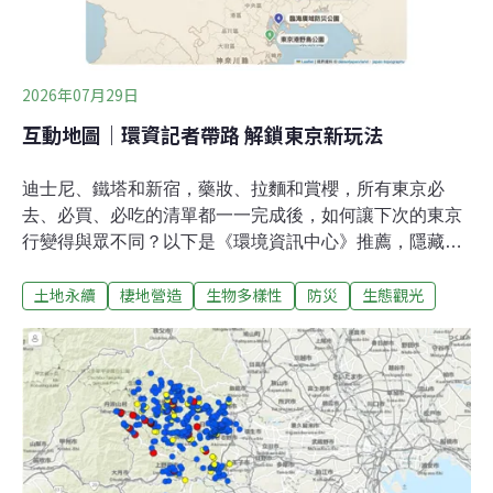
2026年07月29日
互動地圖｜環資記者帶路 解鎖東京新玩法
迪士尼、鐵塔和新宿，藥妝、拉麵和賞櫻，所有東京必
去、必買、必吃的清單都一一完成後，如何讓下次的東京
行變得與眾不同？以下是《環境資訊中心》推薦，隱藏在
東京近郊與市區的明珠。記者親自走訪，提供你獨樹一格
土地永續
棲地營造
生物多樣性
防災
生態觀光
的體驗和採購樂趣。埼玉：深藏地底的防災神殿首都圈外
郭放水路「龍Q館」：埼玉縣春日部市上金崎720 （地圖
1）搭乘電車來到東京附近的埼玉，地底22公尺藏著一座
「神殿」，面積是希臘帕德嫩神殿的6.4倍，不為神祇祭
祀，而是為守護民眾安全。「首都圈外圍排水道」（首都
圈外郭放水路）的實際功能像是一個「調壓水槽」，在水
災來時，協助排放多餘的水。沒有運作時，開放民眾參
觀。充滿未來感的神秘氣氛，也讓這裡成為不少影劇作品