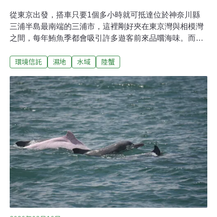
從東京出發，搭車只要1個多小時就可抵達位於神奈川縣
三浦半島最南端的三浦市，這裡剛好夾在東京灣與相模灣
之間，每年鮪魚季都會吸引許多遊客前來品嚐海味。而遊
客間廣為流傳的秘境「小網代之森」，是在高度開發的關
環境信託
濕地
水域
陸蟹
東地區首都圈，唯一保留了「森林—濕地—潮間帶—海
洋」的完整流域生態系，又稱為「奇跡の森」（奇跡之
森）。坐擁森林、濕地、海洋景緻三浦市民中心的二樓，
展示著小網代之森的緣起與生態介紹，佈告欄上貼著被稱
為「山蟹」的紅螯螳臂蟹（アカテガニ，下稱赤手螃蟹）
照片，桌上陳列販售附近店家製作的陶器紀念品，以及小
網代之森NPO的手作小物。小網代之森占地約70公頃，是
關東地區唯一完整保留「森林—濕地—潮間帶—海洋」流
域生態系的地域，這裡由神奈川縣、三浦市、神奈川綠地
信託基金會，以及NPO法人小網代野外活動協調會議四
方，依據正式協定共同管理。「當時覺得就叫森林吧，有
一種全部都是森林的感覺。」自稱「地方老爺爺」的導覽