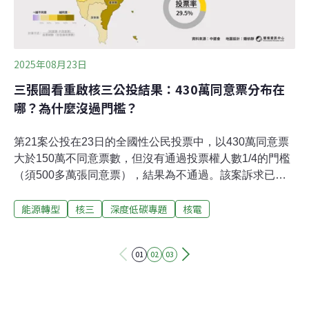
告，現在有許多影片製作精良、真假難辨，民眾更應保持
懷疑，不要輕信或轉發。
2025年08月23日
三張圖看重啟核三公投結果：430萬同意票分布在
哪？為什麼沒過門檻？
第21案公投在23日的全國性公民投票中，以430萬同意票
大於150萬不同意票數，但沒有通過投票權人數1/4的門檻
（須500多萬張同意票），結果為不通過。該案訴求已在5
月正式停機的核三廠，應在經主管機關同意確認無安全疑
能源轉型
核三
深度低碳專題
核電
慮下再運轉。這次是台灣經歷的第三次核能公投，前一次
重啟核四公投獲得300多萬同意票，400多萬張不同意票。
總統賴清德於晚間發表談話，表示會要求核安會和台電進
01
02
03
行自主安全審查。此次公投由民眾黨立院黨團發起、藍白
共同推動，民眾黨主席黃國昌對公投結果表示，感謝430
萬名公民為台灣能源轉型開啟歷史性起點，並稱「賴總統
已經轉彎了」。全國廢核行動平台則發聲明指出，此次公