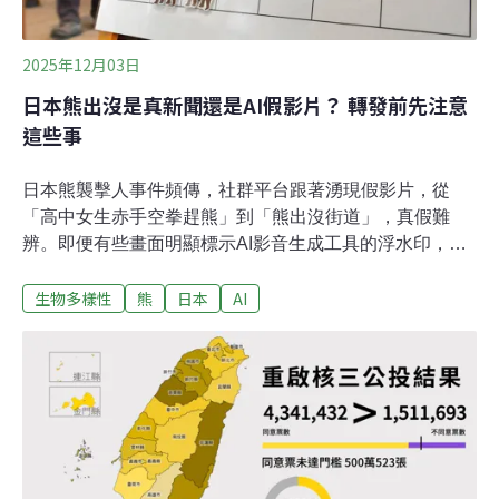
2025年12月03日
日本熊出沒是真新聞還是AI假影片？ 轉發前先注意
這些事
日本熊襲擊人事件頻傳，社群平台跟著湧現假影片，從
「高中女生赤手空拳趕熊」到「熊出沒街道」，真假難
辨。即便有些畫面明顯標示AI影音生成工具的浮水印，但
仍有人受騙。假影片藉真新聞為題材發揮，更容易讓人信
生物多樣性
熊
日本
AI
以為真。專家急提醒，轉發或點閱前保持警覺，勿輕信來
源不明的消息。真偽虛實混雜更難辨《北國新聞》報導，
社群平台TikTok上出現一則熊出現在七尾市住宅區的影
片，熊站在街上咆哮，行人驚慌逃跑。影片仿新聞報導的
形式，有記者現場報導，字幕顯示「居民避難」、「居民
提供畫面」。然而，影片上方的Sora浮水印與數隻貓圍著
熊的畫面卻透露出古怪。Sora是OpenAI推出的AI影音生成
工具，一般人無須高深技術也能製作逼真的影片。專家警