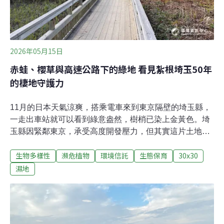
受。然
2026年05月15日
赤蛙、櫻草與高速公路下的綠地 看見紮根埼玉50年
的棲地守護力
11月的日本天氣涼爽，搭乘電車來到東京隔壁的埼玉縣，
一走出車站就可以看到綠意盎然，樹梢已染上金黃色。埼
玉縣因緊鄰東京，承受高度開發壓力，但其實這片土地
上，依然保留許多珍貴的里山資源。我們來到這裡便是為
生物多樣性
瀕危植物
環境信託
生態保育
30x30
了拜訪在背後推動、支援當地團體守護棲地的組織——埼
玉縣生態系保護協會。守護下一代的綠意：北本自然觀察
濕地
公園埼玉縣生態系保護協會於當地紮根逾50年，亦在日本
國民信託運動中扮演著重要角色，參與的案例包括知名的
「龍貓森林」（トトロの森）、買下一整座山的「兩神山
信託地」，以及埼玉首例環境信託地「見沼田圃周邊斜面