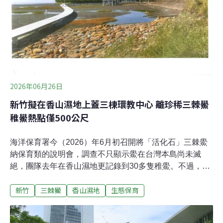
2023年度的114件相比，幾乎增加一倍。據推估，目前東
京山區的黑熊數約有120至378頭，因此，都政府打算將黑
熊政策從「保護」轉為「抑制」。檢討狩獵管制 日本財
政年度從每年4月至隔年3月，東京現在正制定2027年度的
計畫，並檢
2026年06月26日
新竹擬在香山濕地上蓋三棟環教中心 離珍稀三棘鱟
稚鱟熱點僅500公尺
海洋保育署今（2026）年6月初召開將「活化石」三棘鱟
納保育類的說明會，調查不只顯示鱟在台灣本島尚未滅
絕，團隊去年在香山濕地更記錄到30多隻稚鱟。不過，新
竹市議員廖子齊6月11日於議會質詢時指出，市府5月公開
新竹
三棘鱟
香山濕地
生態保育
的「香山濕地永續園區」招標書中，竟模擬要在濕地上直
接蓋三棟環境教育建物，距離三棘鱟稚鱟出沒熱區僅500
公尺，批評此舉不只推翻過去市府承諾的「低密度開