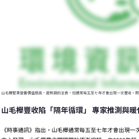
山毛櫸堅果營養價值極高，是熊類的主食，但通常每五至七年才會出現一次豐收。照
山毛櫸豐收陷「隔年循環」 專家推測與暖
《時事通訊》指出，山毛櫸通常每五至七年才會出現一