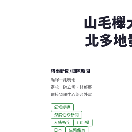
山毛櫸
北多地
時事新聞
/
國際新聞
編譯
—
謝明珊
審校
—
陳立炘
、
林郁宸
環境資訊中心綜合外電
氣候變遷
深度低碳新聞
人熊衝突
山毛櫸
日本
生態保育