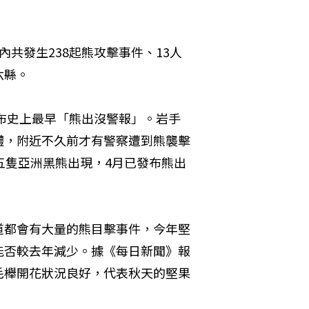
共發生238起熊攻擊事件、13人
六縣。
發布史上最早「熊出沒警報」。岩手
體，附近不久前才有警察遭到熊襲擊
五隻亞洲黑熊出現，4月已發布熊出
道都會有大量的熊目擊事件，今年堅
能否較去年減少。據《每日新聞》報
毛櫸開花狀況良好，代表秋天的堅果