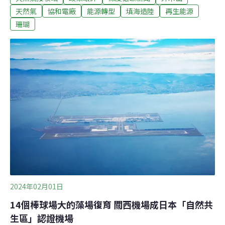
2023年7月發生環評委員審查「中離」爭議，環境部長彭
天然氣
協和電廠
能源轉型
填海造陸
再生能源
啟明昨（15）日透過臉書表示，自己不是「哪個部會的小
珊瑚
弟」，希望環評不受民粹及政治干擾。四接環評明登場 環
境部邀正反方外聘專家台電規劃在基隆外木山興建第四天
然氣接收站（四接），提出「協和發電廠更新改建計
畫」，環境部明日將召開第六次環評初審會議。根據環境
部，明日會中旁聽民眾發言後，將由外聘專家分別就海洋
生態、操船安全、港埠營運等議題提出意見。正方代表為
台灣大學海洋研究所前所長戴昌鳳、海洋大學河海工程學
系講座教授兼校長許泰文，以及基隆港引水人辦事處主任
李振弘。反方代表有台灣海洋工程學會常務監事梁乃
2024年02月01日
14個棒球場大的藻場復育 關西機場成日本「自然共
生區」認證機場