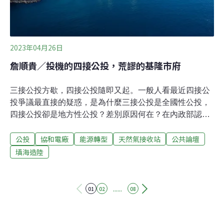
要求基隆市府拒絕於「水產動植物保育區」填海
2023年04月26日
詹順貴／投機的四接公投，荒謬的基隆市府
三接公投方歇，四接公投隨即又起。一般人看最近四接公
投爭議最直接的疑惑，是為什麼三接公投是全國性公投，
四接公投卻是地方性公投？差別原因何在？在內政部認定
非屬地方自治事項，中選會也認為違反《基隆市公民投票
公投
協和電廠
能源轉型
天然氣接收站
公共論壇
自治條例》的情況下，換上國民黨執政的基隆市政府趕在
清明連假前通過審查認為屬地方性公投，讓四接公投的提
填海造陸
案人可以準備開始第二階段連署。但基隆市府的審查通
過，是消弭了疑慮，還是加劇了法律、政爭與社會觀感等
的更大爭議？三接和四接公投的差異三接公投的主文是
......
01
02
08
「您是否同意中油第三天然氣接收站遷離桃園大潭藻礁海
岸及海域？（即北起觀音溪出海口，南至新屋溪出海口之
海岸，及由上述海岸最低潮線往外平行延伸五公里之海