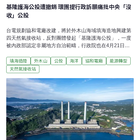
基隆護海公投遭撤銷 環團提行政訴願痛批中央「沒
收」公投
台電規劃協和電廠改建，將於外木山海域填海造地興建第
四天然氣接收站，反對團體發起「基隆護海公投」，一度
被內政部認定非屬地方自治範疇，行政院也在4月21日撤
銷基隆市府審查決定。發起公投的守護外木山行動小組今
填海造陸
外木山
公投
海洋
協和電廠
能源轉型
（12日）提出行政訴願，痛批中央「沒收」公投，強調將
抗爭到底。環團反駁無涉及違法事項 要中央「還我公投」
天然氣接收站
「基隆護海公投」命運多舛，為了反對台電在協和電廠填
海造陸興建第四天然氣接收站，地方組織發起公投並順利
完成連署，送市政府審查，當時林右昌市政府陳報中央，
被內政部認定非屬地方自治範疇。新任市長謝國樑上任後
重啟審查，允許公投補件再審，行政院卻在上個月（4月
21日）發函，強調公投違背《憲法》及中央法規，依《地
方制度法》撤銷基市府審查決定。發起公投的守護外木山
行動小組今日於行政院前抗議並提出行政訴願，台灣蠻野
心足生態協會專職律師蔡雅瀅說明訴願內容，公投主文僅