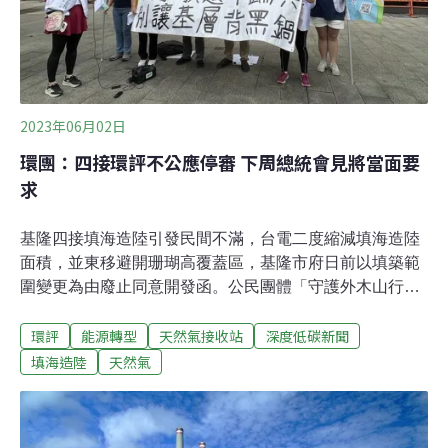
在這裡種樹，想恢復生態，也想讓放流水多一次淨化之
後，再排放入海。海風大，夾雜鹽分，夏天熱、冬天冷，
2023年06月02日
環團：四接環評不公應停審 下周總統會見將當面要
求
基隆四接填海造陸引發民間不滿，台電二度縮減填海造陸
面積，並東移避開珊瑚高覆蓋區，基隆市府日前以填築範
圍變更為由廢止同意開發函。公民團體「守護外木山行動
小組」今（2日）在環保署前召開記者會，要求環保署暫
環評
能源轉型
天然氣接收站
深度低碳新聞
緩環評程序，待台電拿到基隆市府同意後再續審。蠻野心
足生態協會理事長陳憲政受訪表示，世界環境日（5日）
填海造陸
天然氣
環團代表與總統會面時，將當面反映四接程序不合法應暫
緩，並重新評估開發必要性。四接填築範圍變更 守護外木
山行動小組籲重做範疇界定基隆協和電廠燃重油機組預計