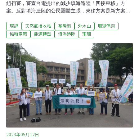
組初審，審查台電提出的減少填海造陸「四接東移」方
案。反對填海造陸的公民團體主張，東移方案是新方案，
程序上應退回重審。公民團體並衝入環評會場高呼「程序
環評
天然氣接收站
基隆港
外木山
珊瑚保育
違法、立即散會、退回重審」，一度與員警發生推擠。環
評主席簡連貴最後宣布散會、擇期再審。會後環保署表示
協和電廠
能源轉型
填海造陸
珊瑚
將釐清程序問題。台電則表示，協和計畫送審依法辦理，
對於突發狀況感到遺憾。民間彙整環說書錯誤資訊 籲環委
審慎評估四接東移協和電廠推動「以氣換油」，規劃拆除
四部燃油機組，新建兩部天然氣機組，並因此填海造陸，
興建兩座液化天然氣儲槽及相關設施。台電以「四接東
移」方案（又稱3.0方案）進入第五次環評初審，填海造陸
面積縮減22%、填地位置東移。民間團體「守護外木山行
動小組」針對開發案提起基隆護海公投，領銜人王醒之指
出，公民團體已整理出一份「攻略秘笈」，針對環評書件
的錯誤及事實扭曲，交給環委審慎評估。基隆市野
2023年05月12日