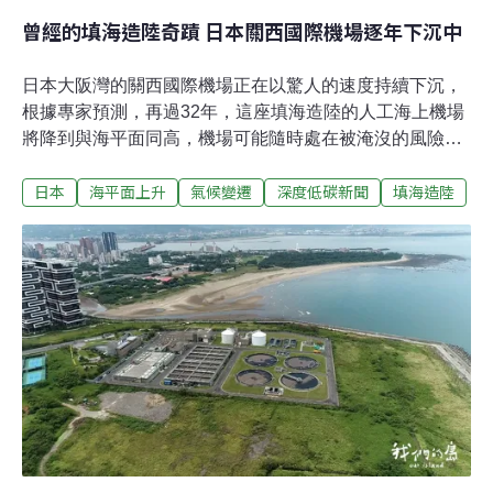
曾經的填海造陸奇蹟 日本關西國際機場逐年下沉中
日本大阪灣的關西國際機場正在以驚人的速度持續下沉，
根據專家預測，再過32年，這座填海造陸的人工海上機場
將降到與海平面同高，機場可能隨時處在被淹沒的風險
中。關西機場持續下沉中《The Economic Times》指出，
日本
海平面上升
氣候變遷
深度低碳新聞
填海造陸
關西國際機場啟用30年來已下陷至少11公尺（38英尺），
專家估計在2056年以前還會下降約3.9公尺（13英尺），
屆時將與海平面等高，隨時會被日漸升高的海水淹沒。
2018年燕子颱風期間，機場就曾因巨浪被迫關閉，數千名
旅客遭困在航廈。落成於1994年的關西國際機場曾是全球
第一座完全以填海造陸建成的海上機場。當年因大阪國際
機場不敷使用，日本政府斥資150億英鎊（新台幣約6000
億元），決定在大阪灣興建人工島作為機場，這座機場落
成後很快就成為關西地區重要的交通樞紐。不過，日本政
府很快就意識到不對勁。專家原先預估關西機場會在50年
內逐年緩慢下沉，直到降至約海平面以上3.9公尺的臨界高