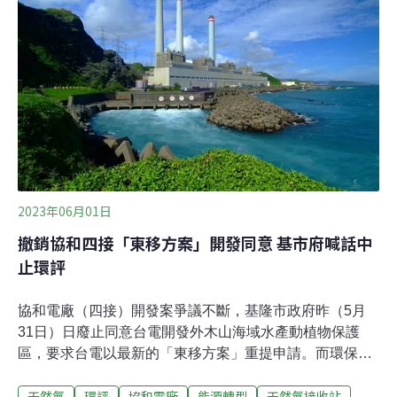
2024年除役，台電規劃新建兩部燃氣機組及第四天然氣接
收站（四接），因填海造陸工程引發民間擔憂「活埋珊
瑚」，台電二度變更開發案，在2022年7月環評專案小組
第四次初審時，提出最新方案（3.0版），避開珊瑚高覆蓋
區、填海造陸面積縮減至14.5公頃。
2023年06月01日
撤銷協和四接「東移方案」開發同意 基市府喊話中
止環評
協和電廠（四接）開發案爭議不斷，基隆市政府昨（5月
31日）日廢止同意台電開發外木山海域水產動植物保護
區，要求台電以最新的「東移方案」重提申請。而環保署
原訂本周五（2日）召開的環評專案小組第五次初審會議
天然氣
環評
協和電廠
能源轉型
天然氣接收站
也臨時喊卡，延期再審。基隆市產發處長林鼎超今（1