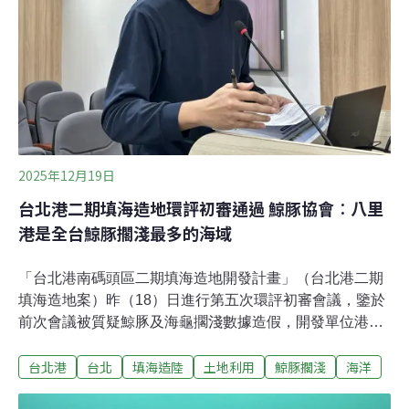
呼籲還是應從源頭著手，實施工地細拆解、細分類，提高
營建資源再利用，才能減少掩埋數量。行政院核定「陸海
港」最終去處，約可填埋50年全台源源不絕的營建棄土，
政府打算如何解決？台灣每年產生約3900～4600萬立方公
尺的營建棄土，中央其實早
2025年12月19日
台北港二期填海造地環評初審通過 鯨豚協會︰八里
港是全台鯨豚擱淺最多的海域
「台北港南碼頭區二期填海造地開發計畫」（台北港二期
填海造地案）昨（18）日進行第五次環評初審會議，鑒於
前次會議被質疑鯨豚及海龜擱淺數據造假，開發單位港務
公司本次已修正資料。專案小組決議案件通過初審，交大
台北港
台北
填海造陸
土地利用
鯨豚擱淺
海洋
會審議前，開發單位須評估擴大鯨豚及海龜調查範圍，並
研提具代表性且具體可行的保護與應變措施。中華鯨豚協