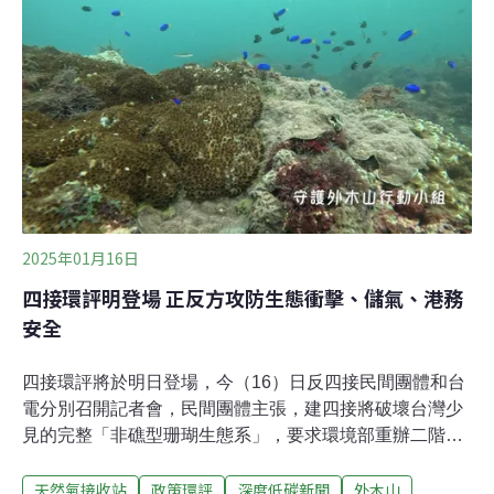
會提醒，南、北外廓防波堤令港口出入口收窄，擔心鯨豚
易進難出；海保署亦指曾記錄到保育類小燕鷗在衝擊區飛
行，要求開發單位補充說明工程對物種影響以及減輕對
策。過去31年有79筆鯨豚海龜擱淺紀錄台北港南碼頭區二
期填海造地案開發計畫，為延伸南碼頭區風電能源產業開
發基地用地，預期2050年風電累積設施達40～55GW以
上，工程範圍包括新北市林口區及八里區，開發單位為台
灣港務股份有限公司基隆港務分公司。本案將新建兩個
南、北外廓防波堤，及南碼頭區二期用地圍堤的造地工
程。在今（2025）年8月初的第四次環評初審
2025年01月16日
四接環評明登場 正反方攻防生態衝擊、儲氣、港務
安全
四接環評將於明日登場，今（16）日反四接民間團體和台
電分別召開記者會，民間團體主張，建四接將破壞台灣少
見的完整「非礁型珊瑚生態系」，要求環境部重辦二階環
評範疇界定。台電也找來學者說明，四接已善盡生態責
天然氣接收站
政策環評
深度低碳新聞
外木山
任，將環境衝擊降至最低，盼環評權衡「供電穩定」。自