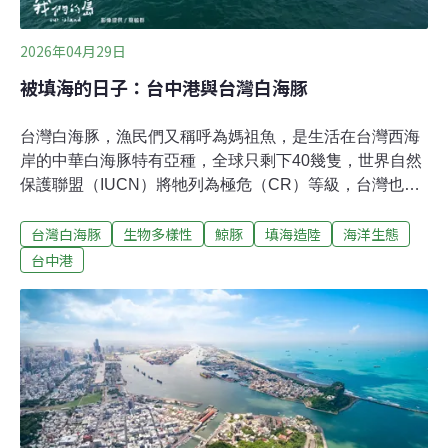
2026年04月29日
被填海的日子：台中港與台灣白海豚
台灣白海豚，漁民們又稱呼為媽祖魚，是生活在台灣西海
岸的中華白海豚特有亞種，全球只剩下40幾隻，世界自然
保護聯盟（IUCN）將牠列為極危（CR）等級，台灣也納
入一級保育類瀕臨絕種野生動物名錄內。台灣白海豚的棲
台灣白海豚
生物多樣性
鯨豚
填海造陸
海洋生態
地目前正面臨台中港新建填方區、台電五接和中油二接四
期擴建的威脅……台灣白海豚的生存危機海保署2020年公
台中港
告「台灣白海豚野生動物重要棲息環境」範圍，橫跨苗
栗、台中、彰化、雲林等縣市，面積763平方公里。台中
港是台灣白海豚生活的重要熱區之一，但是因為棲地劣
化、海洋污染、食源減少、漁業混獲、海上活動和水下噪
音，都讓白海豚面臨生存威脅。環團質疑台中港填海造陸
免環評台中港新建填方區海堤工程，預計填海造陸60公
頃，主要提供港區疏浚土方收容空間，以及風電、綠