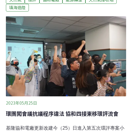
日）表示，希望環評暫停審查，待程序完備後再審。基隆
填海造陸
市府撤銷開發同意 台電將提訴願台電規劃改建基隆協和電
廠，設置燃氣發電機組及第四座天然氣接收站（四接），
涉及填海造陸引發爭議。去年7月台電提出「東移方案」
（3.0版），進一步縮減填海面積、避開珊瑚高覆蓋區等，
盼能消弭紛爭。基隆市政府昨日廢止同意協和電廠開發外
木山海域水產動植物保護區，並表示東移方案的填海造地
範圍，與2020年受理的2.0版已完全不同，認定事實發生
變更，依據《行政程序法》廢止2020年同意函。基隆市府
認為，東移方案位在水產動植物繁殖保育區、一級海岸保
護區，不同港型對環境影響不同，呼籲台
2023年05月25日
環團闖會議抗議程序違法 協和四接東移環評流會
基隆協和電廠更新改建今（25）日進入第五次環評專案小