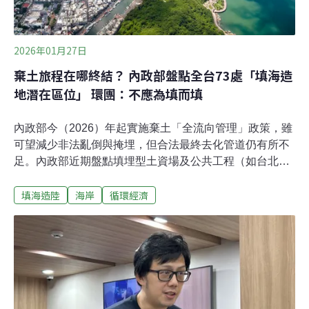
（氫）能及LNG土地需求。監督施政聯盟執行長許心欣表
示，台中港新建填方區海堤工程，已放置18座沈箱和陸續
填埋土方，目前已填超過10公頃，預計今年底
2026年01月27日
棄土旅程在哪終結？ 內政部盤點全台73處「填海造
地潛在區位」 環團：不應為填而填
內政部今（2026）年起實施棄土「全流向管理」政策，雖
可望減少非法亂倒與掩埋，但合法最終去化管道仍有所不
足。內政部近期盤點填埋型土資場及公共工程（如台北
港、高雄港等），合計收土量能僅9000萬方，2～3年就會
填海造陸
海岸
循環經濟
用完。只要開發持續前進，大量棄土依然無處可去。行政
院去（2025）年8月核定《營建剩餘土石方最終去處規劃
方案》，提出以港、陸、海三方向，盤點出全國共73處
「填海造地潛在區位」作為營建棄土的最終去處。填埋潛
力合計近20億方、約是50年產生量。國土署強調，潛在區
位僅是初步整合資訊，要有實際開發必要性，才有機會通
過後續審查。環保團體則對不同土方的環境風險有疑慮，