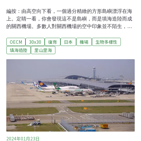
編按：由高空向下看，一個過分精緻的方形島嶼漂浮在海
上。定睛一看，你會發現這不是島嶼，而是填海造陸而成
的關西機場。多數人對關西機場的空中印象並不陌生，但
少有人知道機場下竟暗藏14個棒球場大的人工藻場，支持
OECM
30x30
復育
日本
機場
生物多樣性
著周圍的淺海生態系。大阪灣過去以豐富的漁業資源著
稱，1970年代卻因經濟發展一度飽受污染之苦。記取過去
填海造陸
里山里海
的教訓，關西機場以「人與海洋和諧共生」為願景出發打
造。30年過去，關西機場除恢復到過往豐富的海洋生態，
2023年更成為日本第一個獲得「自然共生區域」認證的人
工機場！日本一直以來都是許多人喜愛的旅遊地之一，位
於大阪的關西國際機場（KIX），作為西日本的門戶，是
許多人第一次踏上日本國土的第一站。關西機場海裡的秘
密：14個棒球場大的人工藻場也許你曾聽過，關西機場是
全世界第一個百分百填海造陸的人工島機場，但你可能不
知道，在這座繁忙的國際機場周邊，其實潛藏著一片充滿
生機的海洋生態。如果你潛進機場周邊的
2024年01月23日