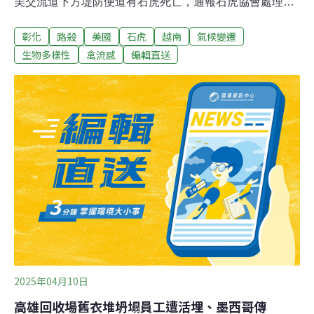
美交流道下方堤防便道有石虎死亡，通報石虎協會處理；
協會表示，研判石虎可能在過馬路時被汽機車輾斃，由於
彰化
路殺
美國
石虎
越南
氣候變遷
有橋梁工程進行中，呼籲民眾開車慢行，保護石虎。（中
央社報導）彰化成營建廢棄物非法棄置熱區 地方盼中央訂
生物多樣性
禽流感
編輯直送
專法加強跨縣市管理彰化沿海與偏鄉過去為非法棄置土石
方與事業廢棄物的重災區，縣府環保局統計顯示，2021至
2024年間裁處案件量分別為73件、55件、52件與57件；
今年截至8月底也已受理46件、裁處21件，由於多數案件
涉及跨縣市流動，地方認為僅靠自治條例難以有效遏阻，
向中央建議訂定專法，建立全國一致的跨域管理機制。
（聯合新聞網報導）
2025年04月10日
高雄回收場舊衣堆坍塌員工遭活埋、墨西哥傳