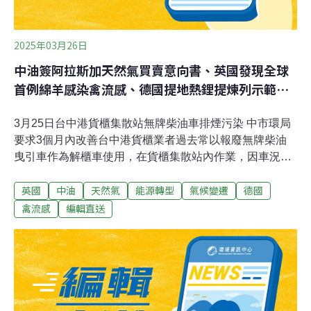
2025年03月26日
中油簽阿拉斯加天然氣買賣意向書、英國發現全球
首例綿羊感染禽流感、德國提地熱鋰提煉列示範計
畫
3月25日台中港貨櫃集散站無牌柴油車排煙污染 中市環局
要求3個月內改善台中港貨櫃業者過去常以報廢無牌柴油
曳引車作為解櫃車使用，在貨櫃集散站內作業，因車況老
舊致排煙污染情形嚴重，台中市環保局召開協商會議，要
英國
中油
天然氣
能源轉型
氣候變遷
德國
求目前仍有使用無牌柴油曳引車的貨櫃業者於3個月內完
成改善。（自由時報報導）石虎現蹤國有邊際土地 保育認
禽流感
編輯直送
養守護淺山棲地台灣石虎保育協會年初與國有財產署中區
分署簽約認養苗栗縣多筆國有非公用邊際土地，不到3個
月多次監測記錄到石虎出沒，展現公私部門協力推動淺山
棲地與保育野生動物成效。（中央社報導）