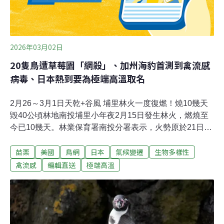
2026年03月02日
20隻鳥遭草莓園「網殺」、加州海豹首測到禽流感
病毒、日本熱到要為極端高溫取名
2月26～3月1日天乾+谷風 埔里林火一度復燃！燒10幾天
毀40公頃林地南投埔里小年夜2月15日發生林火，燃燒至
今已10幾天。林業保育署南投分署表示，火勢原於21日已
控制，但23日下午因風速增強，谷風旺盛，致火勢順著谷
苗栗
美國
鳥網
日本
氣候變遷
生物多樣性
風再度向上延燒，於24日再回到搶救階段。南投分署分署
長李政賢說明，林火累計延燒面積雖達40公頃，但大多數
禽流感
編輯直送
極端高溫
均已熄滅，目前餘約1公頃範圍，僅剩零星煙點竄出，仍
持續滅火中。27日遇清晨降雨，下午火勢順利控制。（太
報、中央社報導）草莓園驚見「網殺」慘況！ 20隻鳥喪命
保育類領角鴞也難逃