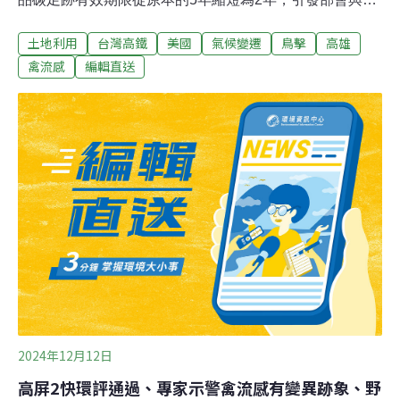
者憂心。農業部與業者表示，碳足跡盤查耗時費力，縮短
土地利用
台灣高鐵
美國
氣候變遷
鳥擊
高雄
期限可能降低減碳意願。環境部副署長黃偉鳴回應，制度
需改革，縮短期限可反映最新碳排放數據，提升競爭力。
禽流感
編輯直送
對於草案規定「漂綠」或未核定標示，最高可罰100萬
元，環境部表示已有業者違規，將接到處分。（中央社報
導）老舊車輛汰換電動車空污補助 延長至2026年底環境部
延長老舊車輛汰舊換電動車空氣污染物減量補助期間，由
原訂今（2024）年底截止，延至2026年底；另新增跨車種
汰換，如機車車主汰換電動汽車也可申請，補助金額以汰
換車種計算。（中央社報導）
2024年12月12日
高屏2快環評通過、專家示警禽流感有變異跡象、野