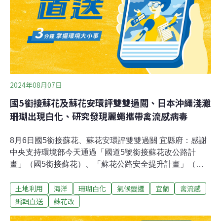
2024年08月07日
國5銜接蘇花及蘇花安環評雙雙過關、日本沖繩淺灘
珊瑚出現白化、研究發現麗蠅攜帶禽流感病毒
8月6日國5銜接蘇花、蘇花安環評雙雙過關 宜縣府：感謝
中央支持環境部今天通過「國道5號銜接蘇花改公路計
畫」（國5銜接蘇花）、「蘇花公路安全提升計畫」（蘇
花安）環評審查，中央預估可同時在2032年完工。宜蘭縣
土地利用
海洋
珊瑚白化
氣候變遷
宜蘭
禽流感
政府晚間發布新聞稿表示，感謝中央協助與支持。針對國
5銜接蘇花，高公局指出，已與當地居民協調、更新施工
編輯直送
蘇花改
便道規劃，另外強調營運期間對空氣品質影響甚微。（自