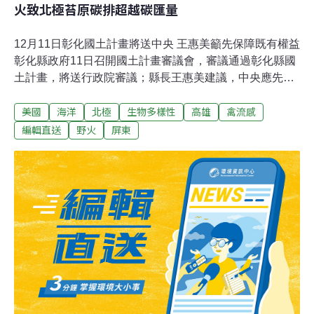
火致北極苔原碳排超越碳匯量
12月11日彰化國土計畫將送中央 王惠美籲先保障既有權益
彰化縣政府11日召開國土計畫審議會，審議通過彰化縣國
土計畫，將送行政院審議；縣長王惠美建議，中央應先保
障民眾既有權益，給予農民適當補償，並尊重地方因地制
美國
海洋
北極
生物多樣性
高雄
禽流感
宜規畫。（中央社報導）高屏第二快速公路環評通過 周春
米：盼優先施作屏東端屏東重大交通建設再突破，環境部
編輯直送
野火
屏東
11日召開「高雄—屏東間東西向第二條快速公路」環境影
響評估審查委員會，決議審查通過。屏東縣長周春米感謝
環境部及審查委員支持，希望建設計畫儘速核定，優先從
屏東端施作，讓高屏二快早日完成，促進產業帶動地方發
展，符合屏東鄉親期盼。（自由時報報導）