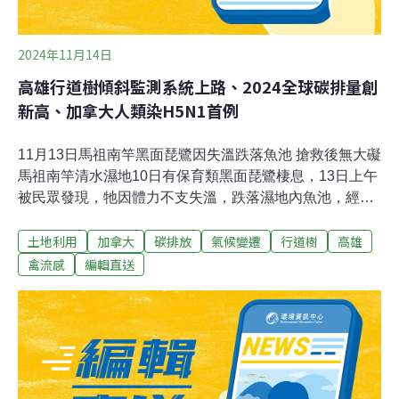
2024年11月14日
高雄行道樹傾斜監測系統上路、2024全球碳排量創
新高、加拿大人類染H5N1首例
11月13日馬祖南竿黑面琵鷺因失溫跌落魚池 搶救後無大礙
馬祖南竿清水濕地10日有保育類黑面琵鷺棲息，13日上午
被民眾發現，牠因體力不支失溫，跌落濕地內魚池，經搶
救後目前已無大礙，但仍持續觀察中。該黑面琵鷺10日被
土地利用
加拿大
碳排放
氣候變遷
行道樹
高雄
發現於南竿鄉清水濕地棲息與覓食，在地鳥友指出，黑面
琵鷺出現在南竿十分罕見，應受颱風影響到此棲息。（中
禽流感
編輯直送
央社報導）高雄行道樹傾斜監測系統上路 首波20處高市工
務局試辦行道樹傾斜監測系統，運用智慧科技和數據分
析，對樹木進行全天候風險控管；工務局長楊欽富指出，
第一波設置20處，建立雲端資料庫並對數據進行長期分
析，後續會依試辦結果，再擴增100處。（自由時報報
導）