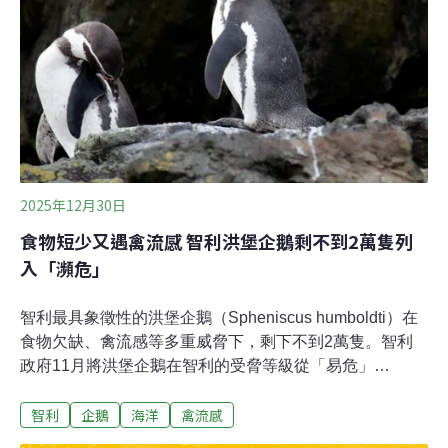
2025年12月30日
食物短少又遇禽流感 智利洪堡企鵝剩不到2萬隻列
入「瀕危」
智利最具象徵性的洪堡企鵝（Spheniscus humboldti）在
食物欠缺、禽流感等多重威脅下，剩下不到2萬隻。智利
政府11月將洪堡企鵝在智利的受脅等級從「易危」
（VU）提升至「瀕危」（EN），顯示牠們的生存危
智利
企鵝
海洋
禽流感
機。 數量銳減陷N重危機洪堡企鵝得名自德國自然科學家
洪堡（Alexander von Humboldt），身長約67～72公分，