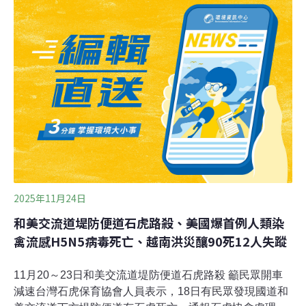
重約5公斤，是少數分布在溫帶地區的企鵝，生活在智
利、秘魯的岩石海灘，是當地的明星物種。全球約80%洪
堡企鵝生活在智利太平洋沿岸地區。智利康塞普西翁大學
（Universidad de Concepcion）學者估計，牠們在1990
年代後期約有4萬5000隻，如今剩不到一半，低於2萬隻。
國際自然保育聯盟（IUCN）將物種受脅等級由低到高為：
無危（LC）、近危（NT）、易危、瀕危、極危（CR）、
野外絕滅（EW）、絕滅（EX）。智利環境部重新檢視境
內洪堡企鵝的生
2025年11月24日
和美交流道堤防便道石虎路殺、美國爆首例人類染
禽流感H5N5病毒死亡、越南洪災釀90死12人失蹤
11月20～23日和美交流道堤防便道石虎路殺 籲民眾開車
減速台灣石虎保育協會人員表示，18日有民眾發現國道和