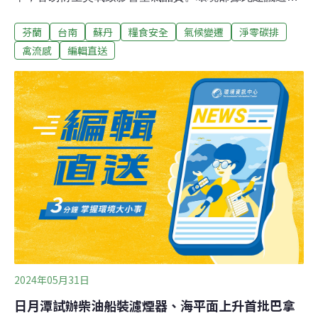
選擇，但強調並非正式公告，也沒有強制性，已種植的樹
芬蘭
台南
蘇丹
糧食安全
氣候變遷
淨零碳排
種也不用移除。農業部林業署也表示，樹有多重功能不宜
單看，研究者也沒建議禁止種植，將邀專家及林試所討
禽流感
編輯直送
論。（中央社、中央社報導）台南市自治條例邁向淨零永
續 將加速籌備子法台南市議會26日三讀通過「台南市淨零
永續城市管理自治條例」，市府27日表示，這是台南啟動
邁向淨零關鍵，將加速籌備自治條例子法內容，全力落實
減碳邁向淨零永續。（中央社報導）
2024年05月31日
日月潭試辦柴油船裝濾煙器、海平面上升首批巴拿