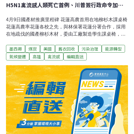
H5N1禽流感人類死亡首例、川普簽行政命令加速
煤炭開採
4月9日國產材推廣里程碑 花蓮高農首用在地柳杉木課桌椅
花蓮高農率花蓮各校之先，與林保署花蓮分署合作，採用
在地疏伐的國產柳杉木材，委由工廠製造學生課桌椅，希
望起示範作用，不僅校園設備升級，更是國產材推廣重要
墨西哥
煤炭
美國
舊衣回收
污染治理
能源轉型
里程碑。林業及自然保育署花蓮分署長黃群策接受媒體聯
訪表示，柳杉材質較穩定，30、40年前種植的樹木，現在
氣候變遷
高雄
禽流感
編輯直送
可以疏伐，柳杉在台灣大面積種植，花蓮從萬榮鄉的西林
一直到最南的長良等6條林道都有柳杉蓄積量。（中央社
報導）「澎湖生物性碳酸鈣循環中心」說明會 北寮村民集
體缺席抗議澎湖縣政府規劃湖西北寮為「澎湖縣生物性碳
酸鈣循環中心」，北寮村民強烈反對，農漁局9日召開說
明會， 村民集體缺席，在社區活動中心貼滿抗議標語，表
達堅決反對。湖西3名議員吳政杰、許育愷、蔡清續出席
反映民意，農漁局副局長陳銓汶現場宣布代為向上層表達
居民意見。（自由時報報導）