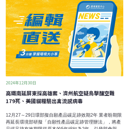
業單位，此作法令人難以苟同，且評估資料亦未公開，難
以不臆測為黑箱作業。爬蟲協會更提到，動保司回應可將
沒入的動物全數安樂死，並與動保團體代表開始討論安樂
死的細節。（自由時報報導）
2024年12月30日
高鐵南延屏東採高雄案、濟州航空疑鳥擊釀空難
179死、美國貓糧驗出禽流感病毒
12月27～29日環部擬自願產品碳足跡效期2年 業者盼期限
再延長環境部研擬「自願性產品碳足跡管理辦法」，將產
品碳足跡有效期限從原本的5年縮短為2年，引發部會與業