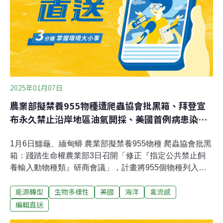
2025年01月07日
農業部擬禁養955物種遭爬蟲協會批黑箱、拜登宣
布永久禁止沿岸地區油氣開採、美國首例病患染
H5N1不治
1月6日鱷龜、緬甸蟒 農業部擬禁養955物種 爬蟲協會批黑
箱：踐踏生命權農業部3日召開「修正『指定公共禁止飼
養輸入動物種類』研商會議」，計畫將955個物種列入
「指定公共禁止飼養輸入動物種類」，其中包括浣熊、鱷
能源轉型
生物多樣性
美國
海洋
禽流感
龜、緬甸蟒等，台灣兩棲爬蟲動物協會批評，由農業部主
管機關所擬定之「農業政策」委託「工業研究單位」進行
編輯直送
評估並採用其評估結果，而非野生動物及特殊異域寵物專