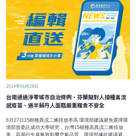
由時報、中央社報導）7件大型開發案「圍攻」七星潭 花
蓮縣府：依法審查中新東陽、吸引力兩大集團旗下7間公
司，搶在國土計畫法上路前向花蓮縣政府提出興建事業計
畫書，打算在七星潭風景區周邊興建7家大型度假村，被
形容「圍攻」七星潭。縣府表示，7案目前都還在審查
中，對於環團質疑其中部分開發案有規避環評之嫌，縣府
表示一定依照相關規定辦理。（聯合報報導）
2024年06月28日
台南通過淨零城市自治條例、芬蘭擬對人接種禽流
感疫苗、過半蘇丹人面臨嚴重糧食不安全
6月27日15樹種異戊二烯排放率高 環境部建議避免選擇環
境部曾委託成功大學研究，台灣15樹種高異戊二烯排放
率，容易衍生臭氧致影響空氣品質。環境部據此建議避免