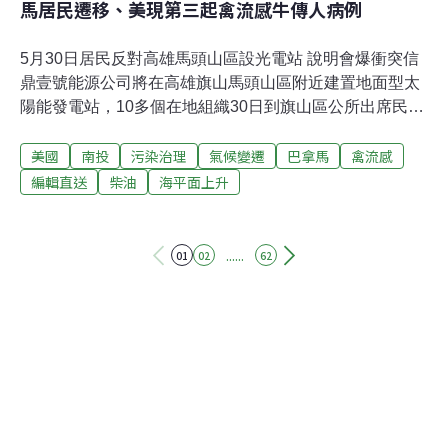
馬居民遷移、美現第三起禽流感牛傳人病例
5月30日居民反對高雄馬頭山區設光電站 說明會爆衝突信
鼎壹號能源公司將在高雄旗山馬頭山區附近建置地面型太
陽能發電站，10多個在地組織30日到旗山區公所出席民眾
說明會高呼反對，過程中一度發生推擠；經發局表示，會
美國
南投
污染治理
氣候變遷
巴拿馬
禽流感
將民意帶回報告。（中央社報導）動團指六福村訴訟追殺
不排除發動全民監督行動動督盟等4個動保團體30日聯名
編輯直送
柴油
海平面上升
表示，自2022年揭露六福村10年養死8隻長頸鹿起，就長
期遭訴訟追殺，其中妨害秘密罪案明天將開庭，動團絕不
妥協，且不排除發動全民監督行動。（中央社報導）阿里
......
01
02
62
山生態教育館13種生態物種窗貼 避免窗殺野鳥