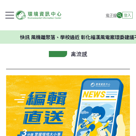
電子報
登入
快訊
風機離聚落、學校過近 彰化福漢風電案環委建議不應開發
禽流感