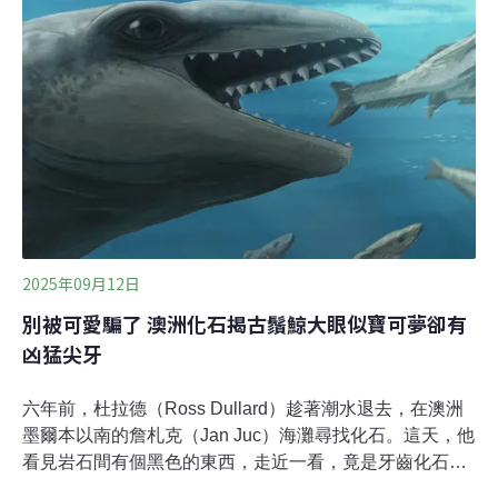
透社》報導，剛開始報導稱有83隻吼猴死亡，但熱浪延
續，野生動物非政府組織估計，實際在這波高溫死亡的猴
子超過200隻。
2025年09月12日
別被可愛騙了 澳洲化石揭古鬚鯨大眼似寶可夢卻有
凶猛尖牙
六年前，杜拉德（Ross Dullard）趁著潮水退去，在澳洲
墨爾本以南的詹札克（Jan Juc）海灘尋找化石。這天，他
看見岩石間有個黑色的東西，走近一看，竟是牙齒化石。
他隨即知道這個發現極不尋常。他將找到的頭骨、耳骨與