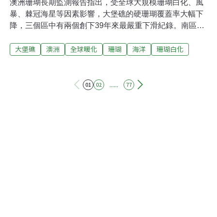
澳洲珊瑚長期監測報告指出，受全球大規模珊瑚白化、風
暴、棘冠海星等因素影響，大堡礁的硬珊瑚覆蓋率大幅下
降，三個區中有兩個創下39年來最嚴重下滑紀錄。南區最
嚴重 減少1/3珊瑚大堡礁位在昆士蘭海岸，綿延約2300公
大堡礁
澳洲
全球暖化
珊瑚
海洋
珊瑚白化
里，是聯合國科教文組織（UNESCO）的自然遺產名錄。
因珊瑚白化的威脅，曾兩度處於列入「瀕危世界遺產」名
單的邊緣。在努力復育下，2022年有兩個區域的珊瑚覆蓋
面積均創下新高。但在2024年，大堡礁再度面臨嚴重的珊
......
01
02
77
瑚白化。澳洲海洋科學院（Australian Institute of Marine
Science，AIMS）8月發布長期監測報告，發現三大區均
呈現明顯下降，其中兩個創下有觀測紀錄以來最大降幅。
AIMS監測大堡礁的珊瑚生態長達39年，他們將大堡礁分
北中南三區進行調查。結果顯示，北區珊瑚覆蓋率從40%
降至30%，減少近1/4，創有紀錄以來最大降幅，但覆蓋率
仍在長期平均值之上。