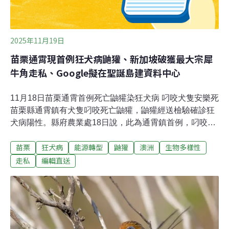
2025年11月19日
苗栗通霄現首例狂犬病鼬獾、新加坡破獲最大宗犀
牛角走私、Google擬在聖誕島建資料中心
11月18日苗栗通霄首例死亡鼬獾染狂犬病 叼咬犬隻安樂死
苗栗縣通霄鎮有犬隻叼咬死亡鼬獾，鼬獾經送檢驗確診狂
犬病陽性。縣府農業處18日說，此為通霄鎮首例，叼咬犬
隻感染風險高將安樂死，並加強疫區及周邊鄉鎮辦理犬隻
苗栗
狂犬病
能源轉型
鼬獾
澳洲
生物多樣性
注射疫苗。（中央社報導）基隆家戶設太陽光電設備 單
幢最高獎勵30萬元經濟部已核定「114年度基隆市政府辦
走私
編輯直送
理家戶屋頂設置太陽光電加速計畫」，獎勵經費新台幣
358萬5600元，市府18日起至年底受理民眾申請，單一幢
建築物累計獎勵金不得逾30萬元。（中央社報導）北捷工
程釀景美溪污染挨罰 要求廠商落實泥水處理