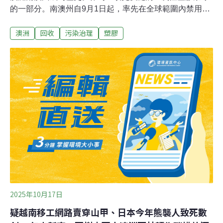
的一部分。南澳州自9月1日起，率先在全球範圍內禁用魚
型塑膠醬油瓶，此舉旨在減少塑膠污染、保護海洋生態。
澳洲
回收
污染治理
塑膠
日本發明，風靡全球這款小巧可愛的魚型醬油瓶，在日文
被稱為「醬油鯛」（shoyu-tai），是由日本大阪公司旭創
業創始人渡邊輝夫於1954年發明。最初，這類醬油容器多
為陶瓷或玻璃材質，但隨著廉價工業塑膠的出現，聚乙烯
魚型容器迅速普及，並最終風靡全球。然而，這項發明也
帶來了新的環境問題。南澳環境部長克洛斯（Susan
Close）指出，每個魚型塑膠容器的使用時間只有短短幾
秒，但由於體積小，它們很容易被隨意丟棄、被風吹走或
沖入排水溝，最終成為海灘和街道上的常見垃圾。她強
調：「這是一種『便利包裝』，完全可以用大瓶裝或可再
填充的調味品，或更易於管理的替代品來取代，其淘汰將
直接減少進入廢棄物系統的一次性
2025年10月17日
疑越南移工網路賣穿山甲、日本今年熊襲人致死數