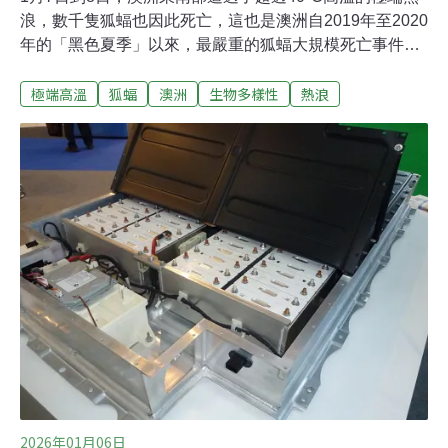
浪，數千隻狐蝠也因此死亡，這也是澳洲自2019年至2020
年的「黑色夏季」以來，最嚴重的狐蝠大規模死亡事件。
熱浪造成生態浩劫...氣候難民不僅是人2026年1月7日，嚴
極端高溫
狐蝠
澳洲
生物多樣性
熱浪
重熱浪從西澳開始發展，經過南澳州，一路向東襲擊澳洲
東南部各州，包含維多利亞州、新南威爾斯州、澳洲首都
特區和塔斯馬尼亞州等地。墨爾本於當日記錄到6年來的
最高溫41°C；南澳第一大城阿得雷德的氣溫更是高達
43°C。這波熱浪不僅讓維多利亞州部分地區爆發嚴重野
火，也奪走數千隻狐蝠的生命。其中以被IUCN列為易危等
級、同時也是澳洲原生的巨型蝙蝠——灰頭狐蝠（Grey-
headed Flying-fox）受影響最嚴重，牠們在南澳州、維多
利亞州和新南威爾斯州（New South Wales）等棲息地出
現大量死亡。研究人員仍在統計狐蝠的死亡數量，初步估
計南澳州至少死亡1000至2000
2026年01月06日