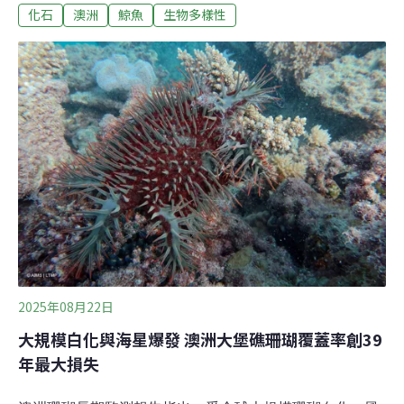
化石
澳洲
鯨魚
生物多樣性
牙齒化石捐贈給維多利亞博物館（Museums Victoria）研
究，接著就是漫長的等待。最近，終於確認這是對鬚鯨演
化研究十分珍貴的鯨類古化石，新物種還以他命名。外表
可愛的有齒鬚鯨現代鬚鯨可謂是「無齒之徒」，牠沒有牙
齒，而是大口吞食海水，再用嘴裡一片片平行排列著的鯨
鬚板（baleen plates）將海水排出，留下水中的小魚小蝦
維生，這也是牠們名字的由來。不過，古代鬚鯨其實是有
牙齒的。經六年研究，科學家發現杜拉德發現的古化石屬
於鬚鯨。「這是一種有著大眼睛的小型鯨，還長著滿嘴片
狀的銳利牙齒。」維多利亞博物館研究院博士生、報告第
一作者鄧肯（Ruairidh Duncan）形容，
2025年08月22日
大規模白化與海星爆發 澳洲大堡礁珊瑚覆蓋率創39
年最大損失