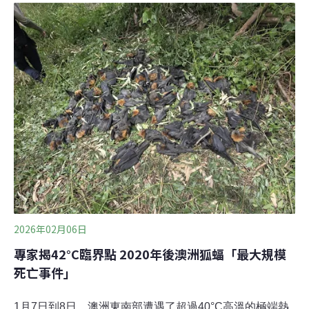
仍是生物界尚未定論的議題。蛙菌病疫情的致命攻擊蛙壺
菌（chytrid fungus）引發的壺菌病（chytridiomycosis）
造成90個物種滅絕，威脅全球500多種青蛙、蠑螈等兩棲
類生物的生存。蛙壺菌會攻擊青蛙的皮膚，導致角蛋白增
生。由於青蛙仰賴皮膚呼吸，皮膚病變會導致牠們呼吸困
難，甚至死亡。蛙壺菌也傷害神經系統，導致青蛙的行為
異常。染病的個體不會立即死亡，當牠們游到其它水域，
疫情就會擴展開來。成蛙與蝌蚪可能因直接接觸到染病的
個體而感染，也可能間接接觸到被蛙壺
2026年02月06日
專家揭42°C臨界點 2020年後澳洲狐蝠「最大規模
死亡事件」
1月7日到8日，澳洲東南部遭遇了超過40°C高溫的極端熱