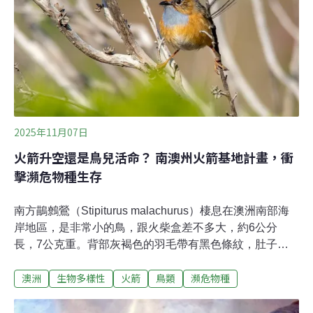
2025年11月07日
火箭升空還是鳥兒活命？ 南澳州火箭基地計畫，衝
擊瀕危物種生存
南方鶓鷯鶯（Stipiturus malachurus）棲息在澳洲南部海
岸地區，是非常小的鳥，跟火柴盒差不多大，約6公分
長，7公克重。背部灰褐色的羽毛帶有黑色條紋，肚子是
暖暖的黃褐色，雄鳥的上胸、喉部、眼睛周圍還有一抹獨
澳洲
生物多樣性
火箭
鳥類
瀕危物種
特的天藍色。南方鶓鷯鶯飛不遠，只能在灌木叢中靠著小
幅度的跳躍移動。保育人士擔心，甫核定通過的興建火箭
發射基地計畫將讓牠們的棲地更加破碎。飛不高也跳不