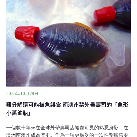
遠 火箭基地開發敲警鐘南方鶓鷯鶯廣泛分布於澳洲海岸地
區。依據澳洲環境法規標準，棲息於南澳州的三個亞種均
已瀕危。其中，在艾爾半島（Eyre Peninsula）的亞種僅
剩750隻，分布在11個分散的棲地，威爾斯灣（Whalers
Way）是關鍵地點。因此，澳洲2024年批准「南方發射」
（Southern Launch）在威爾斯灣建造永久火箭發射基地
時，保育人士十分擔憂。南方鶓鷯鶯生活在石楠地
（heathlands），擅長在茂密低矮
2025年10月29日
難分解還可能被魚誤食 南澳州禁外帶壽司的「魚形
小醬油瓶」
一個數十年來在全球外帶壽司店隨處可見的熟悉身影，在
澳洲南澳州成為歷史。作為一項更廣泛的一次性塑膠禁令