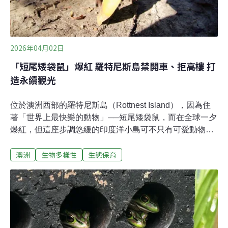
2026年04月02日
「短尾矮袋鼠」爆紅 羅特尼斯島禁開車、拒高樓 打
造永續觀光
位於澳洲西部的羅特尼斯島（Rottnest Island），因為住
著「世界上最快樂的動物」──短尾矮袋鼠，而在全球一夕
爆紅，但這座步調悠緩的印度洋小島可不只有可愛動物而
已，還有令人驚豔的環境與生態永續政策。費德勒、克里
澳洲
生物多樣性
生態保育
斯漢斯沃也瘋狂 超過80萬人造訪短尾矮袋鼠的家鄉羅特尼
斯島位於西澳伯斯海岸20公里外，面積僅19平方公里，島
上共有63座海灘與20處海灣，被劃為A級自然保護區，並
由羅特尼斯島管理局負責管理，這代表島上所有本土動植
物，包括著名的短尾矮袋鼠，都受到嚴格保護，遊客遇到
在路中央休息的短尾矮袋鼠還須禮讓三分。