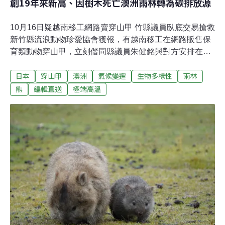
創19年來新高、因樹木死亡澳洲雨林轉為碳排放源
10月16日疑越南移工網路賣穿山甲 竹縣議員臥底交易搶救
新竹縣流浪動物珍愛協會獲報，有越南移工在網路販售保
育類動物穿山甲，立刻偕同縣議員朱健銘與對方安排在竹
北臥底交易，當場拿到2隻穿山甲，但該移工已逃離出
日本
穿山甲
澳洲
氣候變遷
生物多樣性
雨林
境。朱健銘呼籲，主管機關加強源頭管理與跨單位協作，
防止憾事重演。（聯合新聞網報導）二林中科園區遭亂倒
熊
編輯直送
極端高溫
廢棄物 廠商涉勾結虛設公司遭起訴中部接連發生廢棄物違
法棄置案件，彰化檢方破獲營建廢棄物處理廠偽造土方去
向證明，結果將營建廢棄物全丟在二林中科園區用地；苗
栗有地主以每車2500到4000元價格，讓多家清運廠商將廢
樹枝棄置山區土地。兩起案件經轄區檢警追查後，依違反
《廢棄物清理法》等罪嫌起訴多位涉案人，並求處重刑。
（公視新聞網報導）