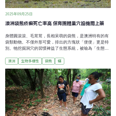
2025年09月25日
澳洲袋熊疥癬死亡率高 保育團體巢穴設機關上藥
身體圓滾滾、毛茸茸，長相呆萌的袋熊，是澳洲特有的有
袋類動物。不僅外形可愛，排出的方塊狀「便便」更是特
別。牠挖掘洞穴的習慣裨益了生態系統，被喻為「生態工
程師」。然而，袋熊的生存飽受疥癬（mange）所苦，罪
澳洲
生物多樣性
袋熊
蟎
魁禍首就是200年前入侵澳洲的寄生蟎。澳洲《ABC》報
導，疥癬蟲已影響澳洲超過一百種物種，袋熊更是受到嚴
重打擊。在塔斯馬尼亞的納拉恩塔普國家公園
（Narawntapu National Park），超過95%的袋熊因此喪
命。澳洲首都特區（ACT）政府網站資料顯示，600則袋
熊的目擊報告中，僅1/4是健康的。「袋熊正面臨多重生存
危機，不僅乾旱、環境惡化與人類開發摧毀家園，疥癬更
是一項嚴峻挑戰。」澳洲袋熊保護協會（WPSA）解釋，
疥癬是由鑽入皮膚的寄生蟎引起的傳染性疾病，動物會因