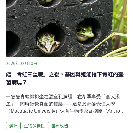
2026年02月10日
繼「青蛙三溫暖」之後，基因轉殖能擋下青蛙的壺
菌病嗎？
一隻隻青蛙排排坐在溫室孔洞裡，在冬季享受「個人湯
屋」，同時抵禦真菌的侵襲——這是澳洲麥覺理大學
（Macquarie University）保育生物學家瓦德爾（Anthony
Waddle）的得意之作。他發現迷你三溫暖有助青蛙對抗致
澳洲
生物多樣性
基因改造
命真菌，卻不適用所有青蛙，於是又嘗試透過基因轉殖來
拯救兩棲類生物。然而，基因改造的動物可以野放嗎？這