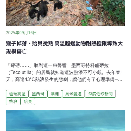
此搔癢、掉毛、皮膚增厚與結痂。對野生袋熊而言，罹患
疥癬代表緩慢而痛苦的死亡。「疥癬讓袋熊變得非常虛
弱，最終可能因一場
2025年09月16日
猴子掉落、貽貝燙熟 高溫超過動物耐熱極限導致大
規模傷亡
「砰磅……」聽到這一串聲響，墨西哥特科盧蒂拉
（Tecolutilla）的居民就知道這波熱浪不可小覷。去年春
天，高達43°C熱浪發生的悲劇，讓他們有了心理準備──
樹上的吼猴，因為耐不住高溫，一隻接一隻的摔落在地身
極端高溫
墨西哥
澳洲
氣候變遷
深度低碳新聞
亡。熱浪造成嚴重人命傷亡，野生動物也不例外，除了猴
子、蝙蝠掉落，就連海邊的貽貝也被燙熟、腐爛。科學家
熱浪
貽貝
警告，大規模死亡事件顯示，生態系在面臨氣候壓力時會
迅速崩潰，動物已經敲響了警鐘。熱浪的聲音 動物墜落亡
塔巴斯科州（Tabasco）位在墨西哥的東南部，出產的辣
椒聞名於世。去年的一場熱浪導致吼猴大規模死亡。《路