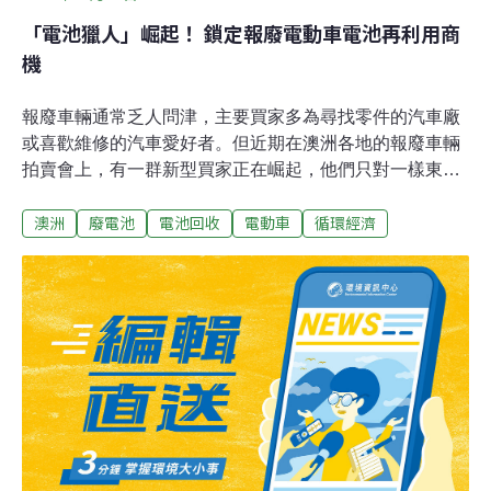
「電池獵人」崛起！ 鎖定報廢電動車電池再利用商
機
報廢車輛通常乏人問津，主要買家多為尋找零件的汽車廠
或喜歡維修的汽車愛好者。但近期在澳洲各地的報廢車輛
拍賣會上，有一群新型買家正在崛起，他們只對一樣東西
感興趣——報廢電動車的高功率電池。電池獵人興起！二
澳洲
廢電池
電池回收
電動車
循環經濟
手電池市場需求強勁澳洲最大的報廢車輛拍賣商
「Pickles」，車載部門的總經理Brendon Green表示，
Pickles現在每個月能售出約100輛報廢的電動車。Green
指出「二次電池（second-life battery）」新創公司和「電
池獵人」在18個月前根本都還不存在，他進一步強調，雖
然二次電池產業現在還處於初期階段，但確實需求旺盛。
2024年初開始，澳洲車輛拍賣商開始定期出現報廢的電動
車，這裡的「報廢」指的通常是車輛因為碰撞、水災、失
竊、火災等情況，造成維修費用超過車輛價值，被保險公
司判定為全損。在澳洲，許多報廢的電動車車齡僅2至3
年，包括車牌完全註銷與尚可修復的車輛。其中大部分