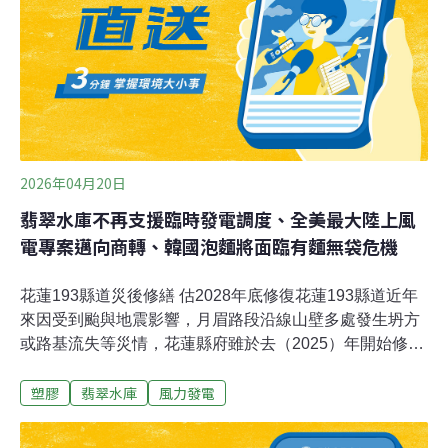
媒。取而代之的氫氟碳化物（HFC）也因導致暖化而遭淘
汰。現今「相對環保」的冷媒是氫氟烯烴（HFOs），但
會在分解後產生三氟乙酸（TFA），在環境與人體累積。
因此，有些北美職業冰球聯盟（NHL）的場館回頭採用百
年前流行的二氧化碳冷媒或氨冷媒。然而，氨
2026年04月20日
翡翠水庫不再支援臨時發電調度、全美最大陸上風
電專案邁向商轉、韓國泡麵將面臨有麵無袋危機
花蓮193縣道災後修繕 估2028年底修復花蓮193縣道近年
來因受到颱與地震影響，月眉路段沿線山壁多處發生坍方
或路基流失等災情，花蓮縣府雖於去（2025）年開始修
復，但因災點太多，預計要到2028年底才會修復完畢。花
塑膠
翡翠水庫
風力發電
蓮縣府表示，193縣道災後復建工程從去年3月就開始進
行，目前已完成上邊坡整治，下邊坡工程則是會從本
（4）月20日開始進行。（ 公視新聞網報導）翡翠水庫不