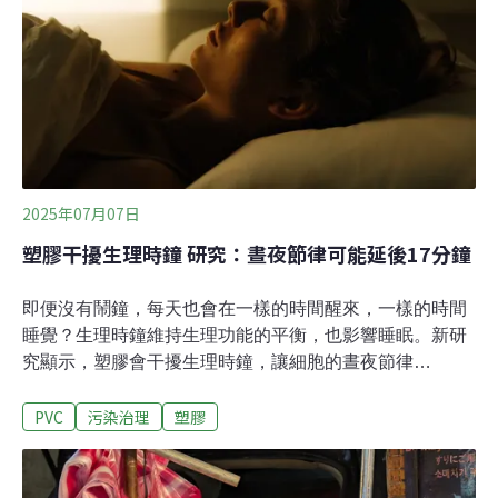
存管理。澳洲新鮮農產品聯盟（Australian Fresh Produce
Alliance）執行長麥克蘭（Claire McClelland）向《澳洲
廣播公司》（ABC）解釋，貼紙對庫存管理、消費者結帳
都有大用處，一旦爆發食安事件，還可提供溯源資訊。
「外觀看起來都一樣，但有了PLU貼
2025年07月07日
塑膠干擾生理時鐘 研究：晝夜節律可能延後17分鐘
即便沒有鬧鐘，每天也會在一樣的時間醒來，一樣的時間
睡覺？生理時鐘維持生理功能的平衡，也影響睡眠。新研
究顯示，塑膠會干擾生理時鐘，讓細胞的晝夜節律
（circadian rhythm）延誤15~17分鐘。這項研究僅在實驗
PVC
污染治理
塑膠
室進行，尚未在動物或人體試驗，但塑膠充斥我們生活，
科學家認為影響未明，需要留意。人體有數個生理時鐘，
主時鐘與週邊生理時鐘同步化，以維持睡眠週期、體溫、
細胞週期、代謝、免疫等關鍵功能的平衡。生理時鐘會與