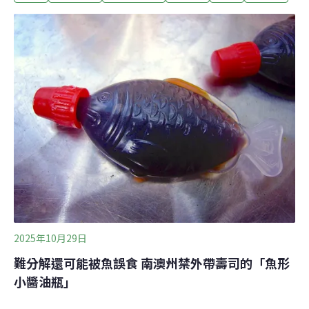
策陷瓶頸我國於2018年提出2030年全面禁用四項塑膠（吸
管、飲料杯、購物塑膠袋、免洗餐具）政策，原定2025年
要達成全面限用。多年過去，這個目標已經確認無法達
成。環境部長彭啓明坦承，努力了7年，還是無法達到當
時的目標。彭啓明表示，疫情之後民眾消費習慣改變，但
不代表這幾年沒有成果。然而一次性紙容器、網購都是持
續成長，這次改變「限制、限制、限制」的思維，加入經
濟誘因，由公部門、大型企業、販賣業、公共場域、市場
市集及零售通路等六大場域率先著手，希望可以成功。環
境部去（2025）年12月29日宣布新的減塑目標，除了調整
四項塑膠的管制強度，新增「零售
2025年10月29日
難分解還可能被魚誤食 南澳州禁外帶壽司的「魚形
小醬油瓶」