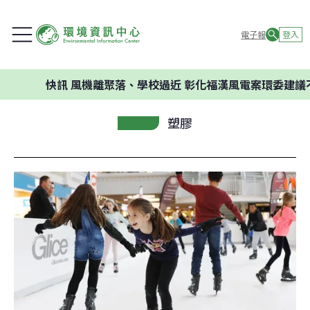
電子報
登入
快訊
風機離聚落、學校過近 彰化福漢風電案環委建議不應開發
塑膠