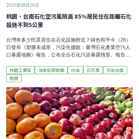
2025年08月26日
桃園、台南石化空污風險高 85%居民住在距離石化
設施不到5公里
台灣有多少民眾居住在石化設施附近？綠色和平今（26）
日發布《塑膠未成形，污染先擴散：臺灣石化產業空污人
口暴露地圖》報告，公布全台石化污染暴露情形。報告指
出，全台有四成人口暴露於石化污染健康高風險，桃園、
林園工業區
深度低碳新聞
中油
石化業
污染治理
台南更有85%居民距離石化設施不到5公里。石化污染風
險 桃園、台南是熱區綠色和平盤點全台共191處塑膠化學
塑膠
原材料及塑膠原料的石化生產設施，並根據美國環保署的
定義，石化生產設施半徑5公里為高暴露風險區、10公里
內為擴大暴露風險區。報告顯示，全台共有約910萬名，
近四成人口住在石化污染高風險暴露區；擴大風險暴露區
的受影響人口更高達1572萬人，占全台七成。根據報告，
全台石化設施前三高的縣市分別為高雄（50處）、桃園
（31處）、台南（31處），其中桃園、台南的位於高暴露
風險區的人口比例占全市85%，為全台最高，是石化空污