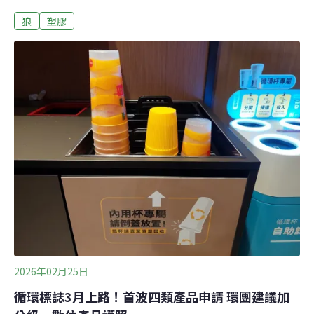
無法順利在雙節公車屆齡前上線。市政府表示，正在研究
狼
塑膠
相關法令，讓雙節公車可以在屆齡後繼續服役，保證絕對
不會出現「斷炊」的狀況。（聯合新聞網報導）台中海洋
館魚隻跳缸 館方籲勿拍打缸體關閉閃光燈有民眾拍打台中
海洋館展缸觀察魚隻反應，導致泰國鯽跳缸。台中海洋館
今天表示，展缸致力跳脫傳統框架，也會根據物種需求調
整，呼籲民眾參觀勿拍打缸體，關閉攝影器材的閃光燈。
台中海洋館的蓮型魚缸，跳脫傳統框架。有遊客發現，展
缸內的魚跳缸，摔在地上，民眾將魚隻跳缸影片上傳網
路，缸體設計引發討論。（中央社報導）
2026年02月25日
循環標誌3月上路！首波四類產品申請 環團建議加