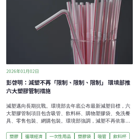
改用塑膠提環、設置洗滌產品補充站指引適用對象涵蓋製
造業、輸入業、零售業及包裝業，範圍包括食品、飲品、
化粧品、清潔劑及雜貨等五大商品類型。循環署也強調，
指引非法規要求，待業者累積實務經驗與可行模式後，再
評估制度化方向。食品類在食品包裝方面，餅乾、布丁等
食品常見塑膠外包裝及襯墊，或是用塑膠收縮膜包裝，建
議減少使用非必要塑膠外包裝、襯墊。如某些夾心餅乾包
裝，已捨棄塑膠襯墊，而僅留有外包裝。蔬果等產品，指
引
2026年01月02日
彭啓明：減塑不再「限制、限制、限制」 環境部推
六大塑膠管制措施
減塑邁向長期抗戰。環境部去年底公布最新減塑目標，六
大塑膠管制項目包含吸管、飲料杯、購物塑膠袋、免洗餐
具、零售包裝、網購包裝。環境部強調，減塑不再依靠過
往單一「禁限用」政策，且要導入循環經濟理念，目標
塑膠
循環經濟
一次性用品
塑膠袋
吸管
飲料杯
2030年一次性塑膠產品減量5%。環境部：塑膠禁限用政