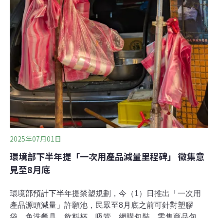
太陽24小時的明暗循環同步化，產生晝夜節律。當節律失
衡，睡眠障礙、糖尿病、免疫系統等疾病的風險也會上
升。聚氯乙烯（PVC）及聚氨酯（PUR或PU）是常見塑
膠，用於製造兒童玩具、食品包裝到家具等各種生活產
品。挪威科技大學（Norwegian University of Science and
Technology）研究團隊發現，PVC與PUR中的化合物會干
擾腺苷受體（A1R），導致細
2025年07月01日
環境部下半年提「一次用產品減量里程碑」 徵集意
見至8月底
環境部預計下半年提禁塑規劃，今（1）日推出「一次用
產品源頭減量」許願池，民眾至8月底之前可針對塑膠
袋、免洗餐具、飲料杯、吸管、網購包裝、零售商品包裝