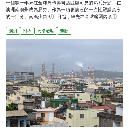
一個數十年來在全球外帶壽司店隨處可見的熟悉身影，在
澳洲南澳州成為歷史。作為一項更廣泛的一次性塑膠禁令
的一部分。南澳州自9月1日起，率先在全球範圍內禁用魚
型塑膠醬油瓶，此舉旨在減少塑膠污染、保護海洋生態。
澳洲
回收
污染治理
塑膠
日本發明，風靡全球這款小巧可愛的魚型醬油瓶，在日文
被稱為「醬油鯛」（shoyu-tai），是由日本大阪公司旭創
業創始人渡邊輝夫於1954年發明。最初，這類醬油容器多
為陶瓷或玻璃材質，但隨著廉價工業塑膠的出現，聚乙烯
魚型容器迅速普及，並最終風靡全球。然而，這項發明也
帶來了新的環境問題。南澳環境部長克洛斯（Susan
Close）指出，每個魚型塑膠容器的使用時間只有短短幾
秒，但由於體積小，它們很容易被隨意丟棄、被風吹走或
沖入排水溝，最終成為海灘和街道上的常見垃圾。她強
調：「這是一種『便利包裝』，完全可以用大瓶裝或可再
填充的調味品，或更易於管理的替代品來取代，其淘汰將
直接減少進入廢棄物系統的一次性