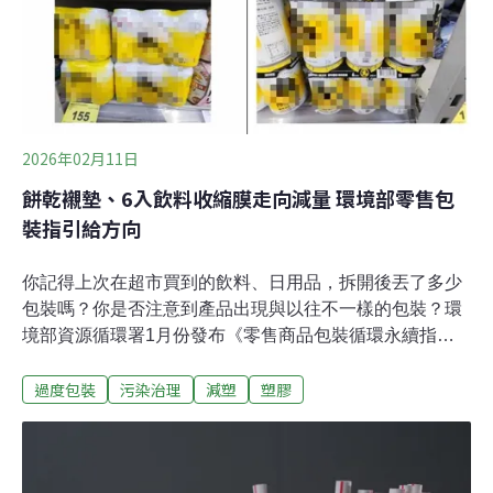
2026年02月11日
餅乾襯墊、6入飲料收縮膜走向減量 環境部零售包
裝指引給方向
你記得上次在超市買到的飲料、日用品，拆開後丟了多少
包裝嗎？你是否注意到產品出現與以往不一樣的包裝？環
境部資源循環署1月份發布《零售商品包裝循環永續指
引》，針對五大零售商品包裝提出具體的減量與設計轉型
過度包裝
污染治理
減塑
塑膠
原則。市面常見的零售商品，普遍使用多層次包裝以利產
品保護與物流運送，但部分產品過度包裝，或包裝本身回
收不易，對環境造成負擔。《環境資訊中心》整理指引內
容，提供消費者購物時，對環境更友善的參考。6入飲料