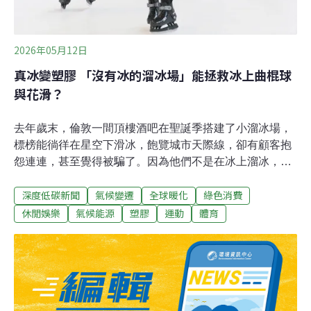
2026年05月12日
真冰變塑膠 「沒有冰的溜冰場」能拯救冰上曲棍球
與花滑？
去年歲末，倫敦一間頂樓酒吧在聖誕季搭建了小溜冰場，
標榜能徜徉在星空下滑冰，飽覽城市天際線，卻有顧客抱
怨連連，甚至覺得被騙了。因為他們不是在冰上溜冰，而
是塑膠。從沙漠城市杜拜到寒冷的加拿大，「沒有冰的溜
深度低碳新聞
氣候變遷
全球暖化
綠色消費
冰場」愈來愈普遍。塑膠溜冰場建築限制少，不須擔心天
氣太熱，也相對節能省水。但是，微塑膠與化石燃料污染
休閒娛樂
氣候能源
塑膠
運動
體育
爭議也隨之而起。真溜冰場的代價優雅炫目的花式滑冰到
激烈快速的冰上曲棍球，都離不開溜冰場。但是，維護一
座溜冰場要價高昂，不僅耗費大量淡水、電力與冷媒，還
有污染隱憂。美國《化學與工程新聞》（C&EN）報導，
仍有老舊冰場使用會破壞臭氧層的氯氟烴（CFCs）冷