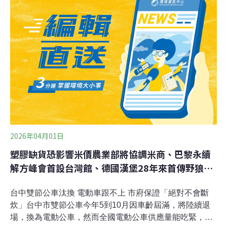
再支援臨時發電調度 台電：影響有限時序接近夏天，電力
需求持續攀升，台電近年多次臨時調度翡翠水庫支援發
電，但雙方對耗水補償費沒有共識。翡翠水庫管理局證
實，因台電不同意簽署補償契約，未來不再配合臨時發電
調度，未來也不排除在取得綠電認證後直接對外售電。
（公視新聞網報導）
2026年04月01日
塑膠缺貨恐影響米價農業部將協調米商、巴黎永續
解方峰會首設台灣館、德國漢堡28年來首傳野狼咬
傷人
台中雙節公車汰換 電動車跟不上 市府保證「絕對不會斷
炊」台中市雙節公車今年5到10月因車齡屆滿，將陸續退
場，換為電動公車，然而全國電動公車供應量能吃緊，恐