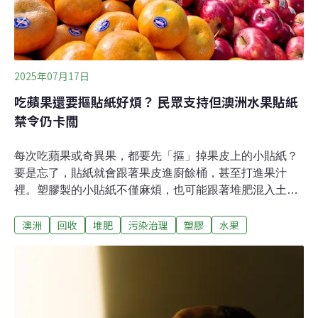
的核心熱區。高暴露風險區有115萬名15歲以下兒童，159
萬名65歲以上年長者
2025年07月17日
吃蘋果還要摳貼紙好煩？ 民眾支持但澳洲水果貼紙
禁令仍卡關
每次吃蘋果或奇異果，都要先「摳」掉果皮上的小貼紙？
要是忘了，貼紙就會跟著果皮進廚餘桶，甚至打進果汁
裡。塑膠製的小貼紙不僅麻煩，也可能跟著堆肥混入土
地，但要禁用並不容易。澳洲的南澳州（SA）原定今年9
澳洲
回收
堆肥
污染治理
塑膠
水果
月起，成為全澳洲首個禁止水果塑膠貼紙地區，但農民和
產業團體稱還要更多的時間調整，政府只好宣布「暫緩施
行」。小貼紙大用處：食安與管理都靠它超市擺滿各類紅
蘋果，看起來很像，結帳卻不會出錯，這是水果貼紙的功
勞。貼紙上的一串數字是PLU碼（Price Look Up
Codes），可協助零售商識別散裝食品，方便進退貨與庫