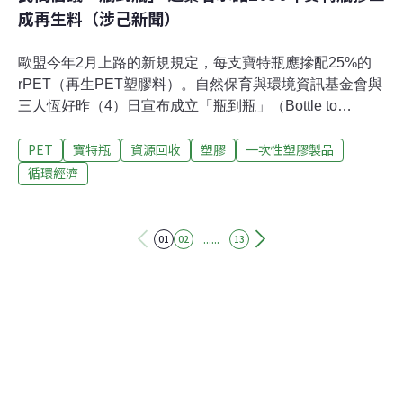
成再生料（涉己新聞）
歐盟今年2月上路的新規規定，每支寶特瓶應摻配25%的
rPET（再生PET塑膠料）。自然保育與環境資訊基金會與
三人恆好昨（4）日宣布成立「瓶到瓶」（Bottle to
Bottle）專案小組，推動本土飲料商自願承諾2030年寶特
PET
寶特瓶
資源回收
塑膠
一次性塑膠製品
瓶摻配至少30%的rPET，落實循環經濟。民間發起倡
議 促台灣2030年寶特瓶摻三成再生料1992年，環保署
循環經濟
（今環境部）用每支2元的價格向民眾收購寶特瓶，使寶
特瓶回收率從20%上升至80%，即便制度在幾年後中止，
台灣的寶特瓶回收率至今仍維持在95%。這些瓶子後來去
......
01
02
13
了哪裡？其實多數不是重新做成瓶子，而是成為紡織原
料。但衣服成分複雜，穿壞了只能丟掉，材料生命週期無
法延長。歐盟今（2025）年2月公告《包裝和包裝廢棄物
法規》（PPWR），明訂今年起，每支寶特瓶應含有至少
25%的rPET，並提高目標至2030年30%、2040年65%，
不斷循環利用。自然保育與環境資訊基金會、