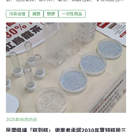
等一次性用品減量措施提供意見。至於環境部原規劃2030
污染治理
減塑
塑膠
一次性用品
年全面禁用四項一次性塑膠用品，是否持續？環境部表
示，會參考民眾意見及塑膠公約走向調整做法，先前提出
的禁用政策則依然是「選項之一」。環境部將推減量里程
碑 2030年禁塑成「選項之一」環保署（現為環境部）
2018年曾提出購物袋、免洗餐具、飲料杯、吸管四項一次
用產品「2025年全面限用、2030年全面禁用」時程表。環
境部資源循環署表示，將以「一次用產品減量里程碑」為
名，在下半年提出新的減量規劃。 資源循環署署長賴瑩瑩
昨（30）日至環境部記者室說明，除既有四項一次用產品
外，還會新加入「零售商品包裝」和「網購包裝」。有些
蔬果會用塑膠托盤及封膜包著販售，啤酒也可能用塑膠膜
捆成一手來賣，未來都會設法減少
2025年06月05日
民間倡議「瓶到瓶」 邀業者承諾2030年寶特瓶摻三