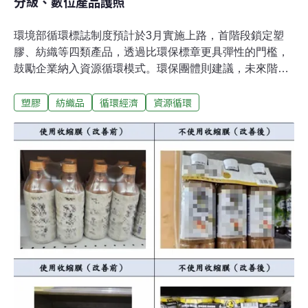
分級、數位產品護照
環境部循環標誌制度預計於3月實施上路，首階段鎖定塑
膠、紡織等四類產品，透過比環保標章更具彈性的門檻，
鼓勵企業納入資源循環模式。環保團體則建議，未來階段
性目標應考慮設置分級制度、導入數位產品護照。循環標
塑膠
紡織品
循環經濟
資源循環
誌首波開放四類產品申請 不需經第三方驗證市面上採用循
環原料的產品已漸漸普及，如無印良品、電商品牌momo
導入循環包裝，也不乏有寶特瓶回收製成衣料等。環境部
資源循環署於11日舉辦「循環產品及循環服務推動作業要
點」（草案）研商會，希望讓業者在自家產品上標明循環
標誌認證，進一步推動相關商品與服務。不同於過往環保
標章依據國際標準（ISO 14024）檢視多重環境衝擊指
標，循環標誌無嚴苛的準則，而是著重資源循環效益，引
導企業納入循環經濟模式。此外，循環標誌不與其他環保
標章互斥，如取得綠建材標章、低碳建築標示的產品，也
可以申請循環標誌。循環標誌目前採鼓勵性質的自願申請
制，因此在評估指標上，相對環保標章較具