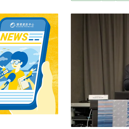
的原始草原，佔地超過3.3萬
1月，基輔300萬人口中約
息，其中300多種更是烏克蘭
近期訪台的烏克蘭籍記者安德魯霍維
視角剖析烏克蘭人如何在戰