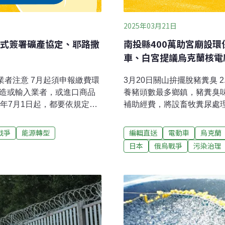
2025年03月21日
式簽署礦產協定、耶路撒
南投縣400萬助宮廟設
車、白宮提議烏克蘭核電
業者注意 7月起須申報繳費環
3月20日關山拚擺脫豬糞臭 
製造或輸入業者，或進口商品
養豬頭數最多鄉鎮，豬糞臭
）年7月1日起，都要依規定辦
補助經費，將設畜牧糞尿處
使用所產生的廢棄塑膠平板
範鄉鎮。關山鎮是國內第1
初審通過「災害防救法」修
但近年觀光沒落，除外在客
戰爭
能源轉型
編輯直送
電動車
烏克蘭
員會4月30日初審通過「災
觀光品質。（中央社報導）改
日本
俄烏戰爭
污染治理
正機關名稱，同時也要求強
子禮炮南投縣長許淑華20
過附帶決議，要求經濟部、
使用狀況。許淑華說，縣府
災害防救等事項，積極研議
家宮廟申請設置環保金爐，並
合低碳寺廟認證，鼓勵宮廟
報報導）