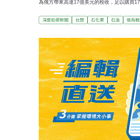
為俄方帶來高達17億美元的稅收，足以購買1
半導體與電子零組件的關鍵原料也來自輕油，
染！」呼籲經濟部訂出強制性指引，若持續依
深度低碳新聞
台塑
石化業
石油
俄烏戰
級關稅制裁風險。台塑發布聲明表示，近兩年
場競爭下的結果，所有招標採購未限定國別，
成。台灣成俄羅斯輕油最大買家 俄收益相當於
金會昨日與國際智庫能源與清潔空氣研究中心
Ecodefense、來自德國的Urgewald共
灣成為全球最大俄羅斯輕油進口國，煤礦進口
氣研究中心（CREA）歐洲-俄羅斯政策與能