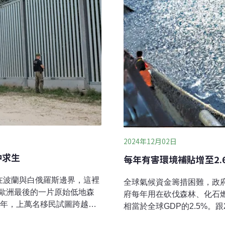
2024年12月02日
中求生
每年有害環境補貼增至2.6
）坐落在波蘭與白俄羅斯邊界，這裡
全球氣候資金籌措困難，政
歐洲最後的一片原始低地森
府每年用在砍伐森林、化石燃
1年，上萬名移民試圖跨越白
相當於全球GDP的2.5%。跟
隔年，波蘭強化原本的鐵絲
原本是為了協助弱勢取得便