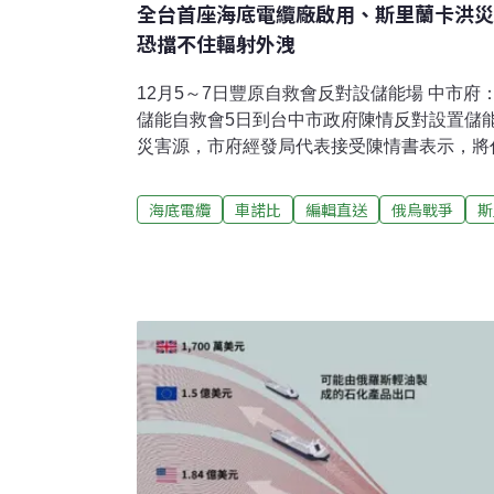
全台首座海底電纜廠啟用、斯里蘭卡洪災
恐擋不住輻射外洩
12月5～7日豐原自救會反對設儲能場 中市
儲能自救會5日到台中市政府陳情反對設置儲
災害源，市府經發局代表接受陳情書表示，將
能源署處理。豐原反儲能自救會動員逾百人到
儲能科技公司以「工廠附屬設施」名義，在豐原
海底電纜
車諾比
編輯直送
俄烏戰爭
斯
共925萬顆鋰電池的大型儲能場，擔心只要其
就可能全面引爆。（中央社報導）拚能源自主
離岸風電供應鏈全到位全台首座海底電纜廠6
廠合一、擁有專用碼頭的世界一流高階電纜製
購的電纜多來自國外，價格、交期都受制於他
具備自製能力，不僅滿足國內需求，未來更有
新聞網報導）