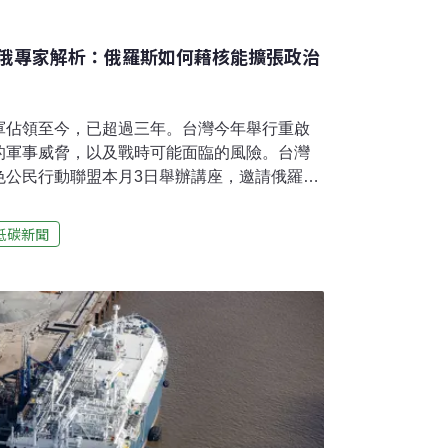
俄專家解析：俄羅斯如何藉核能擴張政治
軍佔領至今，已超過三年。台灣今年舉行重啟
的軍事威脅，以及戰時可能面臨的風險。台灣
色公民行動聯盟本月3日舉辦講座，邀請俄羅斯
共同創辦人、另類諾貝爾獎得主弗拉基米爾・斯利魏
yak）分享核電廠在戰火中面臨的威脅，為台灣提供借
低碳新聞
斯長期輸出核能技術至海外、提供其他國家建
的時間裡，依賴你的技術、燃料供應和工程
電廠 不為竊電 而為威嚇2022年3月4日，俄
烏克蘭東南部的札波羅熱核電廠遭俄軍佔領。
核電廠的戰略目標並非竊取或生產電力，「他
核災威脅來恐嚇全世界」，讓西方各國因擔心
援烏克蘭。