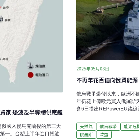
2025年05月08日
不再年花百億向俄買能源 
俄烏戰爭爆發以來，歐洲不
年仍花上億歐元買入俄羅斯
會6日提出REPowerEU路線圖
買家 恐波及半導體供應鏈
年底前全面禁止進口俄羅斯
然氣、石油、鈾全面防堵俄烏戰
天然氣
俄烏戰爭
能源危
是俄國入侵烏克蘭後的第三大
計畫，成功將俄羅斯進口天然
球第一。台塑上半年進口輕油
俄羅斯
歐盟
至3%。但是2024年，俄