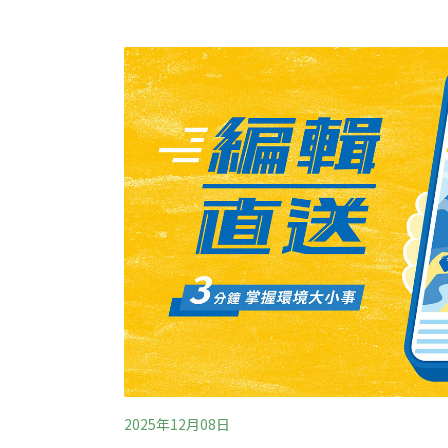
至1898年。這裡擁有歐洲最大、從未被開墾過
公頃，超過2500種植物和2200種動物在此棲
官方認定的瀕危物種，受法律保護。
2025年12月08日