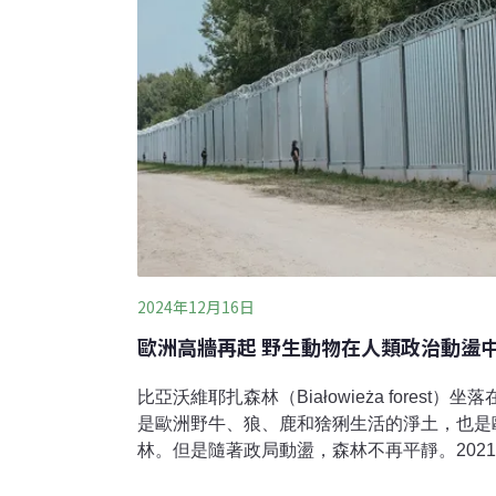
2024年12月16日
歐洲高牆再起 野生動物在人類政治動盪
比亞沃維耶扎森林（Białowieża forest
是歐洲野牛、狼、鹿和猞猁生活的淨土，也是
林。但是隨著政局動盪，森林不再平靜。202
俄羅斯與波蘭邊界進入歐盟，爆發激烈衝突。