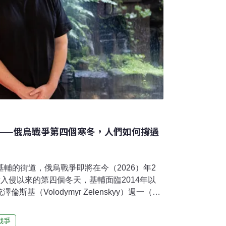
——俄烏戰爭第四個寒冬，人們如何撐過
基輔的街道，俄烏戰爭即將在今（2026）年2
斯入侵以來的第四個冬天，基輔面臨2014年以
基（Volodymyr Zelenskyy）週一（2
零下20度，約有1400棟公寓大樓遭到轟炸斷
ali Klitschko）則告訴《紐約時報》，今年
戰爭