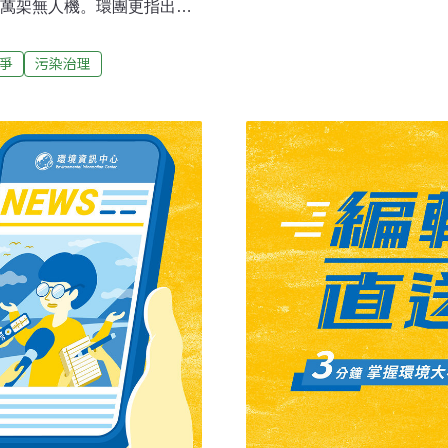
7萬架無人機。環團更指出，
源的依賴，執委會提出管制路
「這些晶片不應該被戰爭污
的國家計畫。在天然氣部分，
賴俄國輕油，恐面臨美國次
爭
污染治理
施包括提高市場透明度、監
俄國輕油來源占比提高是市
約，同時要在2025年底前停止即
也非刻意調整採購策略造
加強防堵俄羅斯藉「影子
17萬架無人機環境權保障基
（CREA）、俄國環保組織
同舉辦記者會，發表《危險依賴：台
持續》報告。能源與清潔空
源分析團隊主管艾薩克・