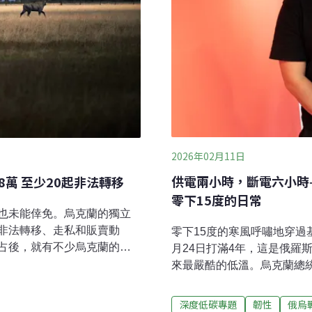
2026年02月11日
供電兩小時，斷電六小時
萬 至少20起非法轉移
零下15度的日常
也未能倖免。烏克蘭的獨立
非法轉移、走私和販賣動
零下15度的寒風呼嘯地穿過
占後，就有不少烏克蘭的瀕
月24日打滿4年，這是俄羅
被公然兜售。公然兜售保護
來最嚴酷的低溫。烏克蘭總統澤倫斯
iosphere Reserve）是烏
月9日）表示，基輔氣溫降至
學研究據點，其歷史可追溯
暖斷電。基輔市長克利奇科（Vit
深度低碳專題
韌性
俄烏