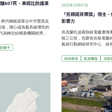
釀607死、車諾比防護罩
2025年10月07日
「另類諾貝爾獎」得主、
影響力
府：將代轉能源署台中市豐原反
能場，擔心成為最具破壞性的
烏克蘭札波羅熱核電廠遭俄
代為轉交給權責機關經濟部
核三公投，也聚焦在核電廠
台中市政府陳情，反對盛日
氣候行動網絡研究中心、綠
區翁社里設置108個貨櫃、
里蘭卡
環境組織Ecodefense
中1顆電池熱失控，連鎖效應
雅克（Vladimir Sliv
！全台首座海底電纜廠啟用
俄烏戰爭
能源轉型
深度
鏡。斯利魏雅克表示，俄羅
日在高雄洲際商港啟用，為港
廠金援，使他國「在上百年
造廠。過去台灣離岸風場採
師。」而難以脫身。軍事佔領核
國，海纜廠設置後，台灣已
羅斯入侵烏克蘭的第九天，
機會外銷其他國家。（聯合
斯利魏雅克指出，俄國占領
們唯一的目標，是利用新的
核能事故波及歐洲，不再支