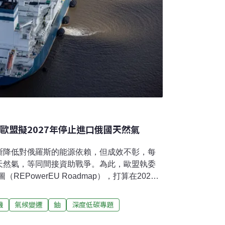
歐盟擬2027年停止進口俄國天然氣
斷降低對俄羅斯的能源依賴，但成效不彰，每
天然氣，等同間接資助戰爭。為此，歐盟執委
（REPowerEU Roadmap），打算在2027
天然氣，並對石油、濃縮鈾進口加強管制。天
爭2022年爆發後，歐盟啟動REPowerEU
機
氣候變遷
鈾
深度低碳專題
氣的比例從45%降至19%，石油也從27%降
羅斯進口的天然氣卻不降反升。為戒斷對俄羅斯能