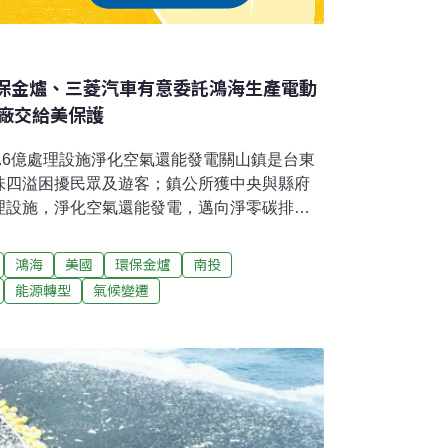
環保金爐、三菱汽車有意委託鴻海生產電動
廠交給美保護
2.6億處理設施淨化空氣還能發電關山鎮是台東
味四溢困擾民眾及遊客；鎮公所獲中央與縣府
理設施，淨化空氣還能發電，邁向淨零碳排示
個設置環島自行車鄉鎮，觀光也因此盛極一時，
觀環境影響外，鎮內也因養豬場排放臭味影響
鴻海
美國
環保金爐
南投
善空汙 南投縣400萬助宮廟設環保金爐、電
能源轉型
氣候變遷
日到竹山鎮靈德廟，視察環保金爐和電子禮炮車
推動「南投縣寺廟設置空氣汙染減量計畫」有5
補助29輛電子禮炮車，今年編列400萬元，配
申請，為提升南投空氣品質一起努力。（聯合