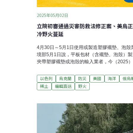
2025年05月02日
立院初審通過災害防救法修正案、美烏正
冷野火蔓延
4月30日～5月1日使用或製造塑膠襯墊、泡殼
境部5月1日說，平板包材（含襯墊、泡殼）
夾帶塑膠襯墊或泡殼的輸入業者，今（2025
理責任業者登記、申報、繳費，確保民眾消費
包材都能回收再利用。（自由時報報導）立院
以色列
烏克蘭
防災
美國
海洋
俄烏
正案 要求強化防災教育知識培養立法院內政委
稀土
編輯直送
野火
害防救法部分條文修正草案」，除配合組改修
化專業防災教育的知識培養。此外，草案也通
內政部就工業管線運作、安全、維護、監督及
立專法議題。（自由時報報導）