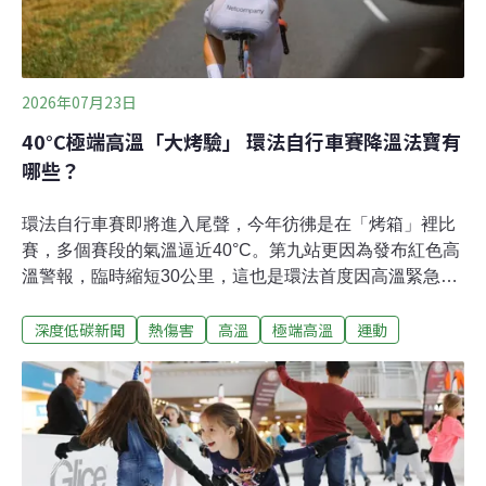
2026年07月23日
40°C極端高溫「大烤驗」 環法自行車賽降溫法寶有
哪些？
環法自行車賽即將進入尾聲，今年彷彿是在「烤箱」裡比
賽，多個賽段的氣溫逼近40°C。第九站更因為發布紅色高
溫警報，臨時縮短30公里，這也是環法首度因高溫緊急縮
短賽程。因應今年夏天頻頻遭遇猛烈熱浪，法國政府也首
深度低碳新聞
熱傷害
高溫
極端高溫
運動
度授權地方首長，必要時可以取消賽段。各車隊紛紛搬出
冰背心、冰襪、冰浴等各種「降溫黑科技」。41°C熱浪衝
擊環法環法是三大自行車環賽之一，每年夏天舉辦，比賽
期間約一個月，賽段分為四大類：平地、丘陵、高山及個
人與團體計時賽，合計共21個賽段。據《路透社》報導，
7月12日法國中部發布紅色高溫警報，預計午後氣溫會高
達41°C ，因此環法自行車賽第九站丘陵賽段，從馬勒莫爾