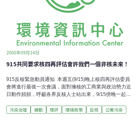
高脂食物的沙發族，讓高科技產品加入他們的生活中，包
括利用PDA來管控他們的飲食與運動情形，虛擬的個人教
練，以及在腰部繫上有記錄器的皮帶，記錄運動的強度。
參加者必須吃更多的蔬菜和水果，或降低飽和脂肪的攝
取，以及減低「螢幕
2000年09月14日
915共同要求核四再評估會許我們一個非核未來！
915反核緊急動員通知 本週五(9/15)晚上核四再評估委員
會將進行最後一次會議，面對擁核的工商業與政治勢力近
日動作頻頻，呼籲各界反核人士站出來，9/15傍晚一起到
經濟部表達要求廢核四的聲音，展現反對核四續建的民
污染治理
運動
環評
環境政策
反核
公害污染
意。 時間：2000年9月15日（週五）17:30-19:30 地點：
經濟部（台北市福州街1號，近重慶南路、和平西路口，
中正橋頭附近）