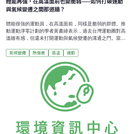
體能再強，在高溫面前也變脆弱——如何打破運動
與氣候變遷之間那道牆？
體能很強的運動員，在高溫面前，同樣是脆弱的群體。推
動運動淨零計劃的學者黃書緯表示，過去台灣運動圈對高
溫雖有感，但還未打開運動與氣候變遷的溝通之門。當運
動員乃至全民運動都要面對戶外高溫，公部門更須從最基
氣候變遷
熱傷害
高溫
運動
本的都市規劃著手，並建議去（2025）年新成立的運動部
先進行不同運動項目的全國盤點，再規劃調適措施與指
引。都市規劃沒做好 後面再多調整也沒用綠色公民行動聯
盟於1月28日舉辦「面對升溫未來︰政策╳地方╳脆弱族
群如何一起降溫」論壇，邀請公部門、學者與民間團體共
同探討台灣高溫調適現狀與挑戰。台灣大學創新領域學士
學位學程專任助理教授黃書緯，過去兩年參與「運動淨零
計畫」，主要針對賽事碳盤查和減量，提出轉型的內外部
溝通，然而，這份計畫卻沒有提及高溫對運動場域與參與
者安全的實質衝擊，即使去年環境部與運動部簽署「活動
永續」合作備忘錄，內容也是以減碳與永續推動為主，未
有明確把高溫納入討論。黃書緯本身是一名跑者。