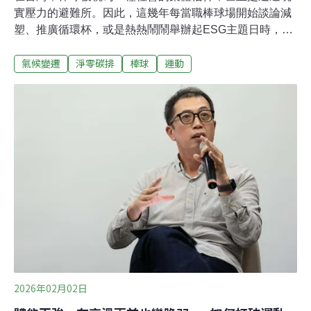
實壓力的避難所。因此，這幾年每當職棒球場開始談論減
塑、推廣循環杯，或是熱熱鬧鬧舉辦起ESG主題日時，總
會有聲音在球迷社群間迴盪：「我們花錢買票進場是來看
氣候變遷
淨零碳排
棒球
運動
球的，是來享受勝負的刺激與啦啦隊的應援，不是來上嚴
肅的環保課的。」但兩者真的無關嗎？從經典賽到職棒 氣
候衝擊比賽成現實3月，當十萬名台灣觀眾在東京巨蛋
2026世界棒球經典賽（WBC）高唱「台灣尚勇」之時，
費爾柴德（Stuart Fairchild）打出滿貫全壘打的東京，已
比2006年陳鏞基打出賽會史上首支滿貫砲時的東京，3月
月均溫增加了2℃。本屆另一個分組預賽主辦場地——波
多黎各首府聖胡安的席然畢松球場（Hiram Bithorn
Stadium），2017年時也受到瑪莉亞颶風的衝擊，吹落外
野全壘打牆的護墊、85%球場照明受損、體育場主入口
處，紀念波多黎各首位大聯盟球員席然．畢松（Hiram
2026年02月02日