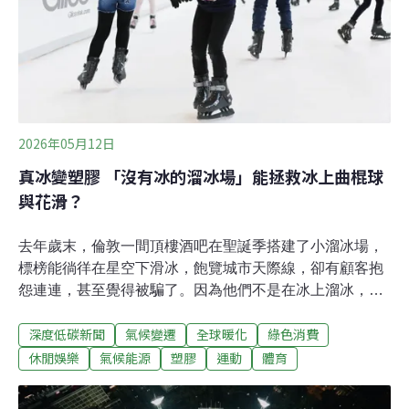
（Malemort）至於塞（Ussel）的賽程，臨時由185.5公里
縮短為155.5公里，減少大約30公里，以降低選手在烈日
下長時間騎乘的風險。法國內政部一份文件指出，地方行
政首長將獲得授權，只要發布紅色高溫警報，可自行決定
是否取
2026年05月12日
真冰變塑膠 「沒有冰的溜冰場」能拯救冰上曲棍球
與花滑？
去年歲末，倫敦一間頂樓酒吧在聖誕季搭建了小溜冰場，
標榜能徜徉在星空下滑冰，飽覽城市天際線，卻有顧客抱
怨連連，甚至覺得被騙了。因為他們不是在冰上溜冰，而
是塑膠。從沙漠城市杜拜到寒冷的加拿大，「沒有冰的溜
深度低碳新聞
氣候變遷
全球暖化
綠色消費
冰場」愈來愈普遍。塑膠溜冰場建築限制少，不須擔心天
氣太熱，也相對節能省水。但是，微塑膠與化石燃料污染
休閒娛樂
氣候能源
塑膠
運動
體育
爭議也隨之而起。真溜冰場的代價優雅炫目的花式滑冰到
激烈快速的冰上曲棍球，都離不開溜冰場。但是，維護一