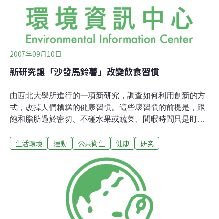
回 不要耽誤快快快 朋友們大家快來 不要耽誤快快快小白
兔愛跳舞 月夜光下學跳舞 時光一去
2007年09月10日
新研究讓「沙發馬鈴薯」改變飲食習慣
由西北大學所進行的一項新研究，調查如何利用創新的方
式，改掉人們糟糕的健康習慣。這些壞習慣的前提是，跟
飽和脂肪過於密切、不碰水果或蔬菜、閒暇時間只是盯著
電視或電腦螢幕，而且還對運動「過敏」。換句話說，就
生活環境
運動
公共衛生
健康
研究
是典型的美式生活。 實驗是由史普琳（Bonnie Spring）
所設計，她是西北大學芬堡醫學院預防醫學教授，希望能
輕易讓人們有所改變。史普琳知道要叫一個人徹底改變生
活形式是一項大工程。所以她希望人們只是改變2個不健
康的行為，看看其他的行為是否也會跟著改掉，這有點像
買2送2的拍賣。她用的是諾貝爾獎得主卡尼曼（Daniel
Kahneman）的行為經濟學理論。 她同時也幫助這些喜愛