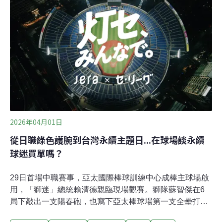
座溜冰場要價高昂，不僅耗費大量淡水、電力與冷媒，還
有污染隱憂。美國《化學與工程新聞》（C&EN）報導，
仍有老舊冰場使用會破壞臭氧層的氯氟烴（CFCs）冷
媒。取而代之的氫氟碳化物（HFC）也因導致暖化而遭淘
汰。現今「相對環保」的冷媒是氫氟烯烴（HFOs），但
會在分解後產生三氟乙酸（TFA），在環境與人體累積。
因此，有些北美職業冰球聯盟（NHL）的場館回頭採用百
年前流行的二氧化碳冷媒或氨冷媒。然而，氨
2026年04月01日
從日職綠色護腕到台灣永續主題日...在球場談永續
球迷買單嗎？
29日首場中職賽事，亞太國際棒球訓練中心成棒主球場啟
用，「獅迷」總統賴清德親臨現場觀賽。獅隊蘇智傑在6
局下敲出一支陽春砲，也寫下亞太棒球場第一支全壘打的
紀錄。當台灣政治權力最高的球迷總統，都為了氣候變遷