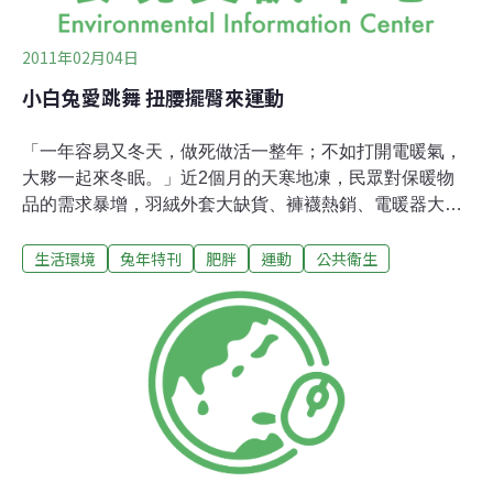
2011年02月04日
小白兔愛跳舞 扭腰擺臀來運動
「一年容易又冬天，做死做活一整年；不如打開電暖氣，
大夥一起來冬眠。」近2個月的天寒地凍，民眾對保暖物
品的需求暴增，羽絨外套大缺貨、褲襪熱銷、電暖器大
賣；但也因使用方式不當造成一些傷害：諸如摺疊電毯導
生活環境
兔年特刊
肥胖
運動
公共衛生
致走火、電暖器離衣物棉被太近而灼傷或起火、雪靴穿太
久導致腳部蜂窩性組織炎.........相關新聞一籮筐。這.........有
沒有其它更安全的取暖方式呢？當然有！看倌們來來來，
走出被窩、脫下阿宅懶人毯，介紹你一帖兔子舞，包你跳
完全身暖烘烘又兼窈窕美體再兼可愛指數破表！東方兔子
舞♦ 中式兔子舞步教學：1.雙手搭在前一人肩上 2.左腳跟
伸出向前點一下縮回 3.右腳跟伸出向前點一下縮回 4.雙腳
併攏往前跳一下 5.往後跳一下 6.往前跳三下♦ 「小白兔愛
跳舞」歌詞：小白兔愛跳舞 月夜光下學跳舞 時光一去不