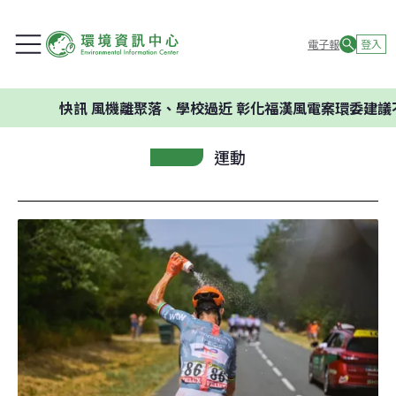
電子報
登入
快訊
風機離聚落、學校過近 彰化福漢風電案環委建議不應
運動