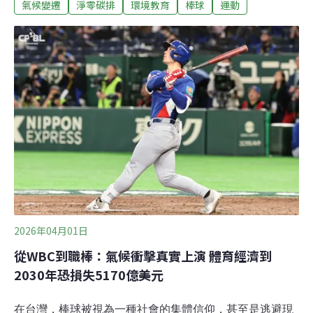
氣候變遷
淨零碳排
環境教育
棒球
運動
議題的重要性，在總統府氣候變遷委員會上說出：「高
溫、旱澇等極端氣候，對於國人和產業都會造成嚴重威
脅，尤其是老人、幼童、戶外工作者等族群。棒球也倡議
不要在下午打，18點開始的球賽，氣溫還35度，對各族群
工作都是嚴重挑戰。」面對氣候變遷，總統做出宣示，體
育賽事主辦方也做出行動，然而觀察PTT棒球版對此類議
題的回應時卻始終會有一個疑惑：職棒賽事真的可以成為
氣候溝通的有效載體嗎？球迷真的在乎嗎？日本職棒的百
年視野 把環境倡議刻進球季的DNA硬體的升級需要龐大的
資本，軟體的球迷溝通與行為改變，則需要長遠且細膩的
社會工程。在這方面，亞洲棒球的領頭羊日本職棒
（NPB），從2008年起推動的「Green B
2026年04月01日
從WBC到職棒：氣候衝擊真實上演 體育經濟到
2030年恐損失5170億美元
在台灣，棒球被視為一種社會的集體信仰，甚至是逃避現