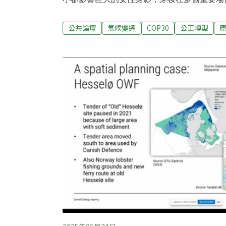
變遷部長——瑪麗娜．席瓦（Marina Silva）
遇，本文希望帶領大家一同認識這位從守護亞
公共論壇
氣候變遷
COP30
公正轉型
她如何在COP30的全球氣候行動中展現其影
運動領袖席瓦是出生於亞馬遜橡膠農家、長期
政治領袖，在巴西總統魯拉（Lula）第一任政府
被任命為環境部長，2004年主導制定「亞馬
動計畫」（PPCDAm），成功減少亞馬遜雨林
時她更進一步促成亞馬遜基金（Amazon Fu
林國際合作金