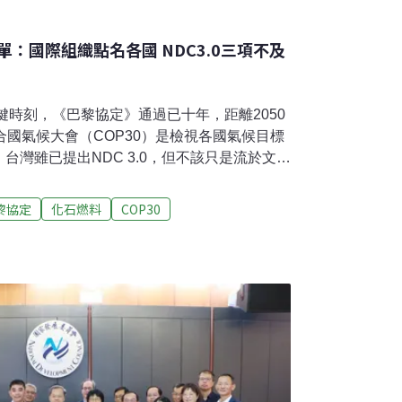
：國際組織點名各國 NDC3.0三項不及
關鍵時刻，《巴黎協定》通過已十年，距離2050
合國氣候大會（COP30）是檢視各國氣候目標
台灣雖已提出NDC 3.0，但不該只是流於文本
承諾，與全球共同守護1.5°C目標的關鍵機
，各締約方每五年需提交新一版的國家自定貢
黎協定
化石燃料
COP30
ned Contribution, NDC），以展現實現升溫控制在
是NDC3.0的提交期限，儘管2023年的首次全
的進展，但未能使世界走在符合1.5°C目標的
3.0的關鍵不僅在檢視首次全球盤點的成果，更需
企圖心。11月底，COP30甫於巴西貝倫落
交新版NDC的締約方，須於會前完成遞