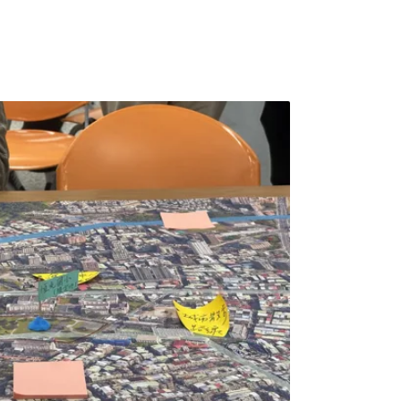
正轉型關鍵戰略和各戰略的公正轉型對策提出
已於今年5月屆滿，第二屆委員會經改組後將於
次共同聲明的七位發起人，包括兩屆公正轉型委
注台灣公正轉型治理進程之公民團體。我們在
相關預算受立法院不合理凍刪時，亦曾以共同
的凍結與刪減將嚴重壓縮公眾諮商的進程及預