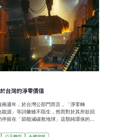
屬於台灣的淨零價值
逾兩週年，於台灣公部門而言，「淨零轉
色能源」等詞彙雖不陌生，然而對於其所欲回
仍停留在「節能減碳救地球」這類純環保的想
所揭示的2050淨零轉型和公正轉型，毋寧是
僅涉及泱泱大國們的國際政經賽局（瞧瞧川
公正轉型
永續發展