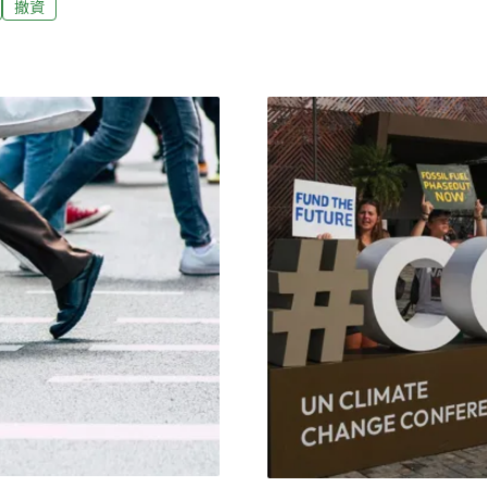
撤資
泥表現最佳TCAN於4日舉
陷巨大風險每月從薪資提撥的
告》發表會，針對2026年
會由政府統籌管理、投資，
報告進行回顧。WBA調查的
儲金、勞保、勞退、退撫基
油、台電、台塑及台塑化等
F）昨日偕同民進黨立委林月
報告書有公正
研究中心（TCAN）召開記者
分析報告》，點出四大基金
全民退休金深陷巨大的氣候