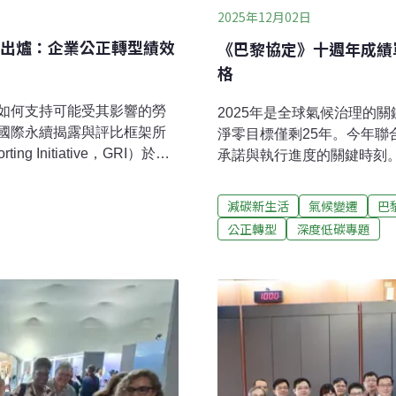
2025年12月02日
出爐：企業公正轉型績效
《巴黎協定》十週年成績單
格
如何支持可能受其影響的勞
2025年是全球氣候治理的
國際永續揭露與評比框架所
淨零目標僅剩25年。今年聯
 Initiative，GRI）於
承諾與執行進度的關鍵時刻。
中明確納入公正轉型相關量化
或形式，這將是台灣履行淨零
或調適措施而新增、解僱、
會。依據《巴黎協定》規定
減碳新生活
氣候變遷
巴
公正轉型資訊。而國際永續
獻（Nationally Determi
公正轉型
深度低碳專題
andards Board, ISSB）的轉型
1.5°C內的承諾。今年2月正
升上之作為，並建議企業在
球盤點確實推動全球氣候行動
社會衝擊）等政策的脈絡下
路徑上。因此，本次NDC 
會採用IFRS永續揭露準則
具體展現各國氣候行動進展及
幕，大會於會前要求尚未提