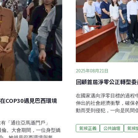
2025年08月21日
回顧首屆淨零公正轉型委
在國家邁向淨零目標的過程
COP30遇見巴西環境
伸出的社會經濟衝擊，確保
動而受到侵犯，一向是民間
在《氣候變遷因應法》和淨
辦在有「通往亞馬遜門戶」
政策架構的原因。國發會於2
氣候正義
公共論壇
氣候
之稱的巴西貝倫。大會期間，一位身型嬌
略相關主責部會副首長與民
合。她就是巴西環境與氣候