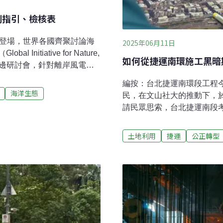
劃指引、檢核表
斯登場，世界各國齊聚討論海
2025年06月11日
itiative for Nature,
如何從捷運南環施工黑暗
2日舉辦周邊研討會，針對離岸風電與
經濟與生態？ GINGER
編按：台北捷運南環段工程
但離岸風電與海域空間使用
海洋生態
民，在文山社大的推動下，於
間海洋學委員會
請民眾思索，台北捷運南段考
推動「海洋空間規劃（Marine
（Y2A）周邊「低碳交通區
衡能源開發與漁業、保育或其他海事
月底的冬夜，一片黑暗中，
土地利用
捷運
公正轉型
家規劃了國家或區域性的
集了一群對未來憂心忡忡的
思索新建的捷運南環段，如
期 文山社大整合居民意見
程，去（2024）年10月
園站，穿越景美溪後進入新店
山社大舉辦淨零公正轉型成
相關局處、政大創新民主中