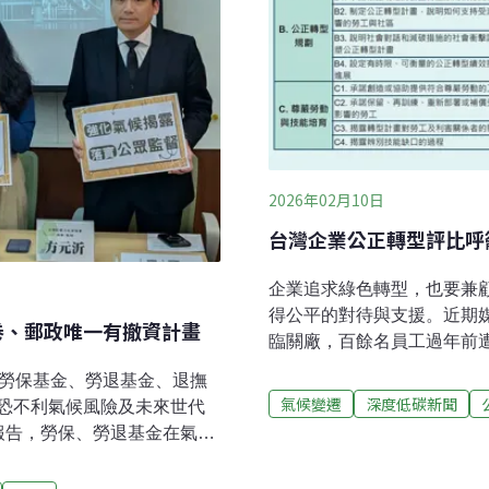
2026年02月10日
台灣企業公正轉型評比呼
企業追求綠色轉型，也要兼
得公平的對待與支援。近期
卷、郵政唯一有撤資計畫
臨關廠，百餘名員工過年前遭
沛為以此為例表示，過去企
、勞保基金、勞退基金、退撫
念即是為了在衝擊發生之前
氣候變遷
深度低碳新聞
恐不利氣候風險及未來世代
指出，氣候危機即就業危機。
報告，勞保、勞退基金在氣候
點台泥、中鋼、台塑等七間
略等項目都交白卷。環團呼
礎，但仍少有與勞工針對氣
定政府基金在氣候議題上的