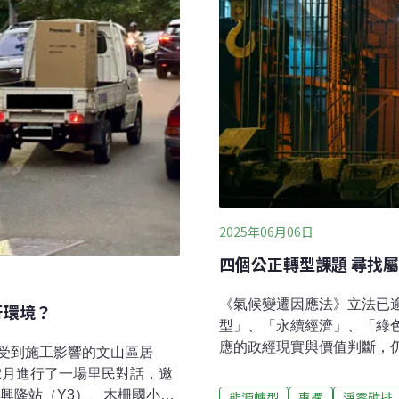
捷運興建
2025年06月06日
四個公正轉型課題 尋找
《氣候變遷因應法》立法已
行環境？
型」、「永續經濟」、「綠
應的政經現實與價值判斷，
受到施工影響的文山區居
像中。2015年《巴黎協定》
12月進行了一場里民對話，邀
「一組」系統性的概念，不
興隆站（Y3）、木柵國小站
能源轉型
專欄
淨零碳排