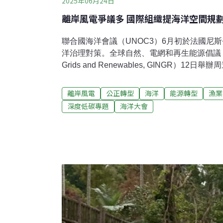
2025年06月24日
離岸風電爭議多 國際組織提海洋空間規
聯合國海洋會議（UNOC3）6月初於法國尼
洋治理對策。全球自然、電網和再生能源倡議（Global In
Grids and Renewables, GINGR）1
海洋空間的衝突討論治理策略。離岸風電如何平衡
提指引報告、檢核表各國積極推動再生能源，
離岸風電
公正轉型
海洋
能源轉型
漁業
的衝突案例時有所聞，聯合國教科文組織政府
深度低碳專題
海洋大會
（UNESCO-IOC） 和歐盟執委會於2017年
Spatial Planning，MSP）」，盼能平
的空間爭議，截至2018年8月，約有70個國
MSP。