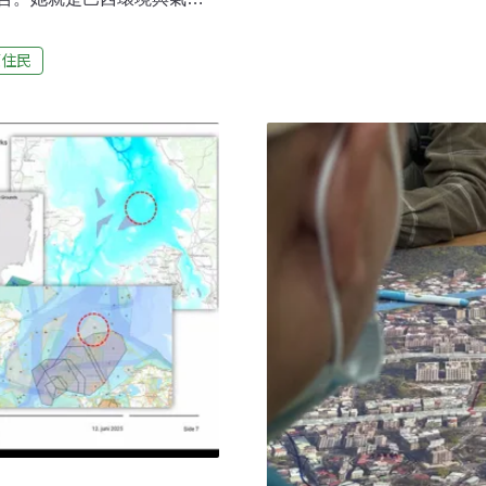
及公民參與的機制，針對公
 。藉由本次在COP30的相
建言。首屆委員的兩年任期
馬遜雨林出發的部長，以及
原住民
8月中旬舉行首次會議。此
響力。來自亞馬遜的女性環境
員會的民間委員以及長期關
投入守護亞馬遜雨林的女性
今年年初國發會的公正轉型
時期（2003～2008年）即
聲明的形式說明該兩筆預算
遜流域防止和控制森林砍伐行
期效益，呼籲不宜刪減。這
的砍伐破壞。此外，2008年
nd） ，建立全球最大的熱帶森