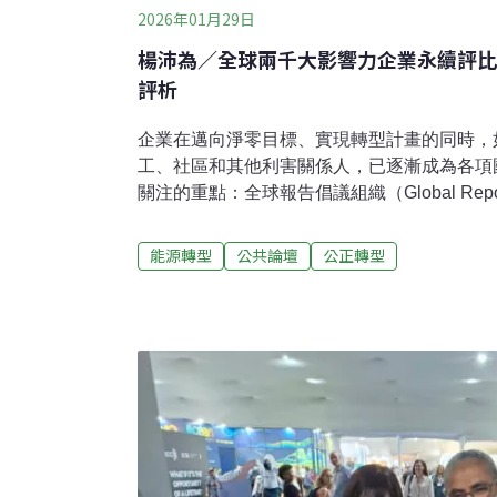
2026年01月29日
楊沛為／全球兩千大影響力企業永續評比
評析
企業在邁向淨零目標、實現轉型計畫的同時，
工、社區和其他利害關係人，已逐漸成為各項
關注的重點：全球報告倡議組織（Global Reporting
2027年將正式生效的新版氣候變遷揭露標準
指標，要求企業揭露包括其中包括因轉型計畫
能源轉型
公共論壇
公正轉型
重新部署的員工人數及性別與僱員類別比例等
準則理事會（International Sustainability St
計畫揭露指引亦鼓勵企業揭露其在員工技能提
人權、勞動標準、促進社會公平（或減輕負面
制定其轉型計畫，與今年起分階段開始適用金管
的台灣企業密切相關。