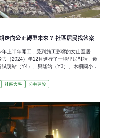
期走向公正轉型未來？ 社區居民找答案
今年上半年開工，受到施工影響的文山區居
去（2024）年12月進行了一場里民對話，邀
試院站（Y4）、興隆站（Y3）、木柵國小站
——人本交通之完善步行環境」有何解方。12
木柵國中媒體室的燈光格外引人注目。這裡聚
社區大學
公共建設
在地居民，他們不是為了跨年狂歡，而是共同
何為當地帶來希望與衝擊。捷運帶來工程黑暗
促公正轉型歷經六次流標的台北捷運南環段工
完成招標。這條新興的捷運線，起點為文湖線動物
，並與環狀線大坪林站銜接。12月30日，文
果發表會，邀請公正轉型委員會委員、台北市
心、文山區里長、NGO代表、當地居民，共商