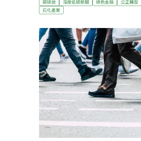
碳排放
深度低碳新聞
綠色金融
公正轉型
權責。四大基金氣候揭露不足 全民退休金深
石化產業
勞保、勞退費用，以及民眾存入郵局的資金，
收益最終回歸全民。台灣政府四大基金（郵政
金）規模共約15兆元，環境正義基金會（EJ
琴、台灣影響力投資協會、台灣氣候行動網絡
會，發布《台灣政府基金的氣候相關財務揭露
的氣候揭露、投資轉型計畫都有不足，「恐讓
財務風險」。