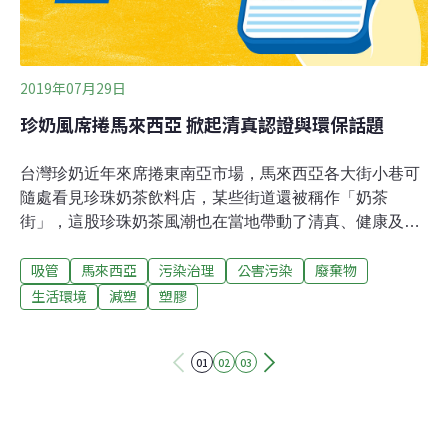
商場的鐵支涮火鍋店、京站
2019年07月29日
珍奶風席捲馬來西亞 掀起清真認證與環保話題
台灣珍奶近年來席捲東南亞市場，馬來西亞各大街小巷可
隨處看見珍珠奶茶飲料店，某些街道還被稱作「奶茶
街」，這股珍珠奶茶風潮也在當地帶動了清真、健康及環
保等話題。馬來西亞穆斯林人口超過1900萬人，對於源自
吸管
馬來西亞
污染治理
公害污染
廢棄物
台灣的珍珠奶茶，一名穆斯林網民近期就在網路上開始探
討眾多席捲馬國的珍珠奶茶品牌，是否取得清真認證，引
生活環境
減塑
塑膠
起網民熱烈討論。伊斯蘭教是馬國官方宗教，馬來西亞同
時奉行伊斯蘭法及聯邦憲法，穆斯林日常生活食用或碰觸
01
02
03
身體的產品，必須符合伊斯蘭教義，即為「清真
（Halal）」，避免碰觸包括豬和酒精等的不潔之物。獲得
清真認證的產品從原物料開始到產品處理都必須嚴格把
關。除了清真認證受到關注之外，珍珠奶茶飲料杯主要都