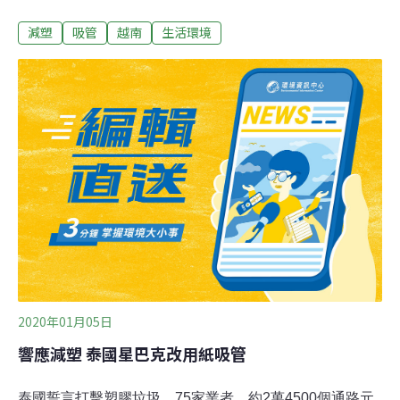
切成20公分，內部用毛刷清理乾淨，日曬約二到三天，用
減塑
吸管
越南
生活環境
香蕉葉包起即可，如果要使用久一點，便將蒲草吸管放到
烤箱中烘乾，室溫下可放六個月，另外一種沒有烘乾的蒲
草吸管，常溫下可使用一週，放在冰箱冷藏，保存期限約
兩週。用完要丟掉也只是簡單地回歸大地，大大降低污染
問題。越南企業家陳明先表示：「從長遠來看，蒲草吸管
不能解決環境汙染問題，也沒有需求上的產品特殊性，(因
為蒲草長得不夠快)無法保護到環境，我製造這種蒲草吸管
的概念是基於一項原則，就是採收不能多於它的生長。」
2020年01月05日
響應減塑 泰國星巴克改用紙吸管
泰國誓言打擊塑膠垃圾，75家業者、約2萬4500個通路元