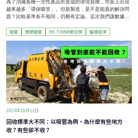
為了消滅各種一次性產品所造成的環境負擔，市面上出現
越來越多「環保吸管」。但新製造，是不是能真的解決問
題？比較基準各不相同，仍難有定論。這次我們讓數據說
話，比較一次性與可重複使用吸管，自製造過程到廢棄的
吸管
塑膠吸管
RE-THINK新日常
循環經濟
環境影響，究竟有沒有更環保？哪種環保吸管更耐用？ 常
見的環保吸管材質比較首先，我們比較在正常使用習慣
下，不同環保吸管與一次性吸管能被使用的次數。鋼吸管
因為材質堅固，合理使用次數可達500次；玻璃吸管雖然
同屬硬材質，但容易有破裂的風險，則為100次；其餘則
是偏向自然材質的竹吸管，因為較易受潮損壞，以50次計
算。玻璃吸管和竹吸管的碳排放量最高！環保吸管碳排居
然高於一次性吸管！無論是購買環保吸管或是一個一次性
吸管，不只吸管本體，它的包裝與周邊配件，也需要被納
入。因是我們計算各式環保吸管與一次性吸管它附贈的包
裝配件，從製造到廢棄過程中，會產生的環境影響。另外
2023年10月12日
值得一提的是，號稱「環保吸管」的玻璃吸管與竹
回收標準大不同：以吸管為例，為什麼有些地方
收？有些卻不收？