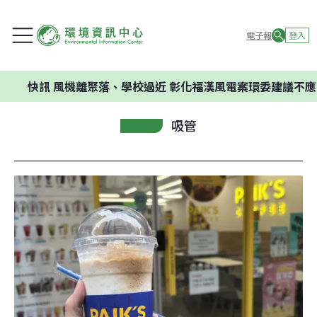
電子報
登入
訊
風機離聚落、學校過近 彰化福漢風電案環委建議不應開發
吸管