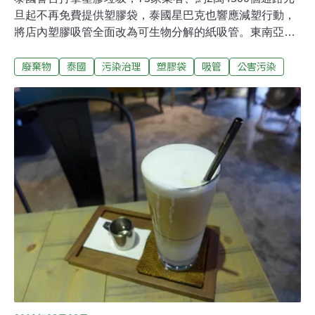
旦起不再免費提供塑膠袋，泰國星巴克也響應減塑行動，
將店內塑膠吸管全面改為可生物分解的紙吸管。東南亞是
全球製造塑膠垃圾的大戶，根據泰國匯商銀行（Siam
廢棄物
泰國
污染治理
塑膠袋
吸管
公害污染
Commercial Bank）經濟與商業研究中心（Economic
Intelligence Centre）的研究，泰國是全世界第6大海洋塑
膠垃圾製造國，僅次於中國、印尼、菲律賓、越南和斯里
蘭卡。以首都曼谷為例，曼谷市政府每天清運垃圾多達
8000萬個塑膠袋，市民人口約1000多萬，平均每人每天使
用八個塑膠袋。為了減少塑膠袋使用量，泰國零售業協會
（Thai Retailers Association）發起「每天向塑膠袋說
不」（Every Day Say No to Plastic Bags）活動，加入協
會的75個企業品牌共2萬4500個通路，從今年元旦起，將
全面停止提供免費的一次性塑膠