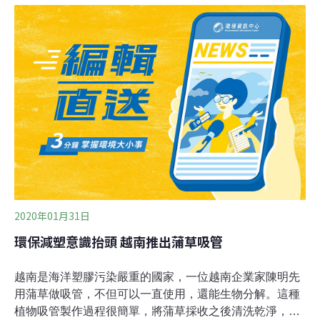
產品進軍美東地區。據統計，全世界每年使用3700億支一
次性塑膠吸管，今年首次至紐約參展的鉅田潔淨技術公
司，推出的甘蔗吸管則是以循環再生經濟理念邁，以可再
生材料作為原料製造，並訴求吸管能夠自然分解，確保地
球有限的資源能以循環再生、永續方式被使用，形成一個
友善的經濟及產業系統。該公司業務經理楊量祺說，以目
前美國市場，加州對於可分解吸管的接受度較高，紐約目
前則是有部分店家開始使用環保吸管，普及度仍較低；甘
蔗吸管雖然成本是一般塑膠吸管的六倍，但基於大眾環保
意識抬頭，展覽期間仍有不低的詢問度。
2020年01月31日
環保減塑意識抬頭 越南推出蒲草吸管
越南是海洋塑膠污染嚴重的國家，一位越南企業家陳明先
用蒲草做吸管，不但可以一直使用，還能生物分解。這種
植物吸管製作過程很簡單，將蒲草採收之後清洗乾淨，裁