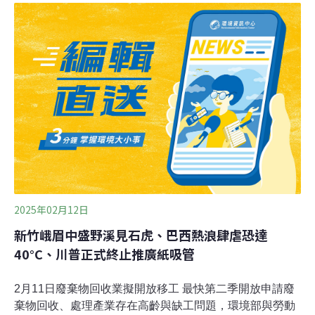
管、飲料杯、購物塑膠袋、免洗餐具）政策，原定2025年
要達成全面限用。多年過去，這個目標已經確認無法達
成。環境部長彭啓明坦承，努力了7年，還是無法達到當
時的目標。彭啓明表示，疫情之後民眾消費習慣改變，但
不代表這幾年沒有成果。然而一次性紙容器、網購都是持
續成長，這次改變「限制、限制、限制」的思維，加入經
濟誘因，由公部門、大型企業、販賣業、公共場域、市場
市集及零售通路等六大場域率先著手，希望可以成功。環
境部去（2025）年12月29日宣布新的減塑目標，除了調整
四項塑膠的管制強度，新增「零售
2025年02月12日
新竹峨眉中盛野溪見石虎、巴西熱浪肆虐恐達
40°C、川普正式終止推廣紙吸管
2月11日廢棄物回收業擬開放移工 最快第二季開放申請廢
棄物回收、處理產業存在高齡與缺工問題，環境部與勞動