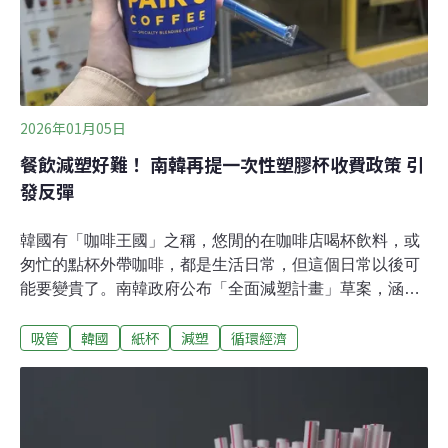
2026年01月05日
餐飲減塑好難！ 南韓再提一次性塑膠杯收費政策 引
發反彈
韓國有「咖啡王國」之稱，悠閒的在咖啡店喝杯飲料，或
匆忙的點杯外帶咖啡，都是生活日常，但這個日常以後可
能要變貴了。南韓政府公布「全面減塑計畫」草案，涵蓋
源頭減量到回收再利用。咖啡店成了減塑政策的第一線戰
吸管
韓國
紙杯
減塑
循環經濟
場，店家和消費者怨聲四起。向全面減塑宣戰韓國氣候能
源環境部（MCEE）指出，為全面減少塑膠，草案涵蓋源
頭減量、永續的設計生產、加強回收與再利用，目標是
2030年，全國家庭以及商業塑膠廢棄物比原先估算量減少
三成。官方數據顯示，南韓2023年塑膠廢棄量為771萬