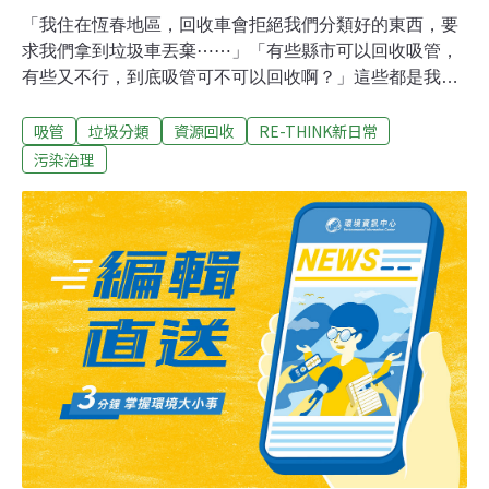
「我住在恆春地區，回收車會拒絕我們分類好的東西，要
求我們拿到垃圾車丟棄⋯⋯」「有些縣市可以回收吸管，
有些又不行，到底吸管可不可以回收啊？」這些都是我們
常收到的困惑。一個縣市怎麼回收，和它背後有怎樣的回
吸管
垃圾分類
資源回收
RE-THINK新日常
收系統有很大的關聯。資源回收車將回收物收集，並載回
資源回收廠後，需進行初步分類，再交由專業分選與處理
污染治理
廠商。而我們常看到「回收失敗」的狀況，可能有以下 3
種原因：原因1：縣市之間喬不攏！回收物由誰處理？不
同縣市的回收商必須對應各種處理商，但每家廠商願意且
能處理的品項不盡相同，這可能導致某個縣市不回收某品
項。像小小一根塑膠吸管，就會由各縣市自行決定是否回
收，因為塑膠吸管不屬於塑膠「容器」，也不是環保署規
定的回收項目。可以回收的縣市只是少數，如新北、基
隆、南投、嘉義、台南和金門。保麗龍的回收處理也是如
此，因為體積大佔空間，處理上很麻煩，就不是每個縣市
的廠商都願意做的。原因2：沒被看見的回收成本！塑