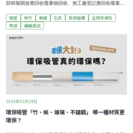
部研擬開放應回收廢棄物回收、無工廠登記應回收廢棄物
處理等業者引進移工，11日舉行研商會議。根據環境部初
吸管
新竹
美國
石虎
氣候變遷
生物多樣性
步調查，約600多家業者提出需求，需求移工人數約為
1000多人，最快第二季開放申請移工。（自由時報報導）
熱浪
編輯直送
基隆捷運八堵站徵地規劃不一 居民不滿變成變電站掛布條
抗議基隆捷運的基本設計和工程經費已送交通部審議，將
銜接民生汐止線，並在基隆捷運八堵站附近徵收民地做機
廠與變電站，民眾認為原規劃水岸優質住宅區、社會住宅
及公托、長照設施現在變成了變電站，憤怒張貼布條抗
議。（自由時報報導）
2024年01月24日
環保吸管「竹、紙、玻璃、不鏽鋼」 哪一種材質更
環保？