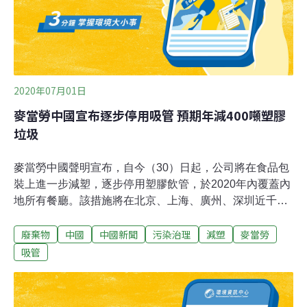
建農里里民單獨承受。（中央社報導）
2020年07月01日
麥當勞中國宣布逐步停用吸管 預期年減400噸塑膠
垃圾
麥當勞中國聲明宣布，自今（30）日起，公司將在食品包
裝上進一步減塑，逐步停用塑膠飲管，於2020年內覆蓋內
地所有餐廳。該措施將在北京、上海、廣州、深圳近千家
餐廳的堂食及外賣率先實施，消費者可通過新型杯蓋直接
廢棄物
中國
中國新聞
污染治理
減塑
麥當勞
飲用不含固形物的凍飲，例如可樂，而珍珠奶茶等含有固
形物的凍飲，以及麥咖啡凍飲，目前仍將配備吸管。聲明
吸管
指出，屆時預計每年約減少400噸塑膠用量。