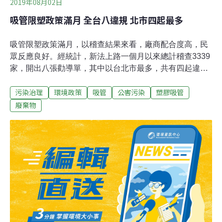
2019年08月02日
吸管限塑政策滿月 全台八違規 北市四起最多
吸管限塑政策滿月，以稽查結果來看，廠商配合度高，民
眾反應良好。經統計，新法上路一個月以來總計稽查3339
家，開出八張勸導單，其中以台北市最多，共有四起違
規、其餘為新北市、金門縣、台中市、新竹市各一起。環
污染治理
環境政策
吸管
公害污染
塑膠吸管
保署廢管處表示，新法上路一年內首次查有違規情事會開
立勸導單並限期改善，若複查未改善將依法開罰
廢棄物
1200~6000元，而明年7月1日後則無勸導期，查有不法將
會直接開罰。新法上路第二天 台北市就有四起違規 京站、
NEO19、ATT4FUN 都開出勸導單7月1日起實施的〈一次
性塑膠吸管限制使用對象、實施方式及實施日期〉昨天滿
月，環保署特別請各地環保局須繃緊神經積極稽查，並且
每週回報稽查進度。據了解，違規案主要發生在百貨公司
的餐廳內，而不少業者雖然改用標示「生物可分解」吸管
做為替代，但因為其產品無環保標章而違法。台北市環保
局指出，7月2日開出4張勸導單，分別是百貨公司Neo19