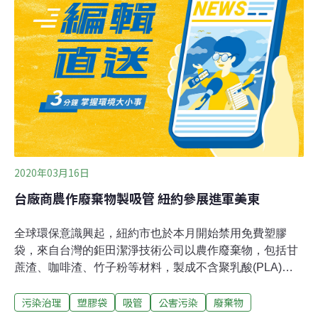
2020年03月16日
台廠商農作廢棄物製吸管 紐約參展進軍美東
全球環保意識興起，紐約市也於本月開始禁用免費塑膠
袋，來自台灣的鉅田潔淨技術公司以農作廢棄物，包括甘
蔗渣、咖啡渣、竹子粉等材料，製成不含聚乳酸(PLA)的
甘蔗吸管，以廢棄物循環再利用的環保概念，於過去幾年
污染治理
塑膠袋
吸管
公害污染
廢棄物
成功推廣至美西，如今希望藉由到紐約參加專業展覽，讓