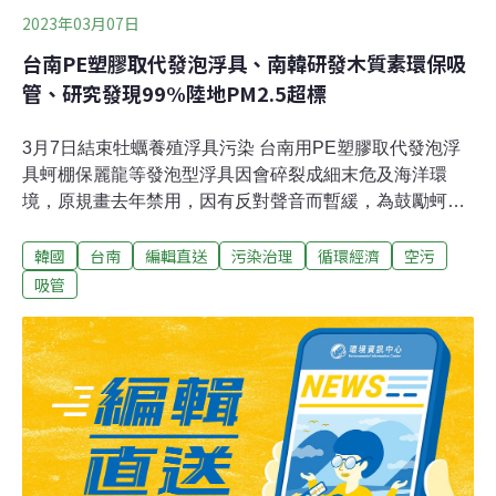
2023年03月07日
台南PE塑膠取代發泡浮具、南韓研發木質素環保吸
管、研究發現99%陸地PM2.5超標
3月7日結束牡蠣養殖浮具污染 台南用PE塑膠取代發泡浮
具蚵棚保麗龍等發泡型浮具因會碎裂成細末危及海洋環
境，原規畫去年禁用，因有反對聲音而暫緩，為鼓勵蚵農
使用PE塑膠浮具，市府今年將讓蚵農以廢保麗龍換塑膠浮
韓國
台南
編輯直送
污染治理
循環經濟
空污
具，並爭取修改淺海牡蠣養殖管理自治條例，禁止使用保
麗龍浮具；環團認為EPP材質發泡塑膠浮具一樣會帶來污
吸管
染，建議禁用。（聯合報報導）台東掩埋場燒三天影響居
民生活 里長帶頭向議會陳情台東市垃圾掩埋場在228連假
時發生火警，大火延燒三天，濃煙飄散影響附近建農里居
民生活，建農里長林金寶與十多名民眾今天到縣議會陳
情，希望盡速規畫垃圾場去化及安全維護；台東縣議會祕
書長吳慶榮接下陳情書。陳情書指出，台東縣焚化爐已試
營運，應加速正式啟用焚化爐，訂定建農里垃圾掩埋場去
化計畫並公告，垃圾產生是所有人，垃圾處理後果不應由