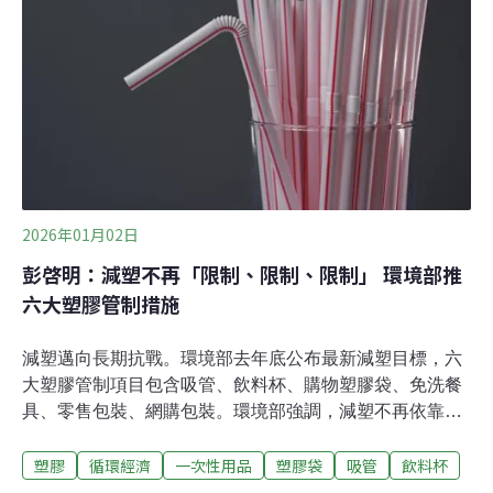
噸，預估2030年會飆升到1012萬噸。新計畫從源頭減量
100萬噸，使用回收塑膠200萬噸，最終廢棄量削減至700
萬噸。《Eco Business》報導，南韓塑膠產品的廢棄物稅
費率目前是每公斤150韓元（約新台幣3.3元），未來將分
階段調高費用。回收再利用部分，大型製造業者應在2026
年使用10%的回收材料，2030年提高到30%，並引入韓
2026年01月02日
彭啓明：減塑不再「限制、限制、限制」 環境部推
六大塑膠管制措施
減塑邁向長期抗戰。環境部去年底公布最新減塑目標，六
大塑膠管制項目包含吸管、飲料杯、購物塑膠袋、免洗餐
具、零售包裝、網購包裝。環境部強調，減塑不再依靠過
往單一「禁限用」政策，且要導入循環經濟理念，目標
塑膠
循環經濟
一次性用品
塑膠袋
吸管
飲料杯
2030年一次性塑膠產品減量5%。環境部：塑膠禁限用政
策陷瓶頸我國於2018年提出2030年全面禁用四項塑膠（吸