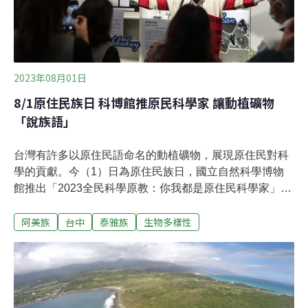
到自己的餐桌，從家人的共食經驗開始。阿美族的野菜食
育和大自然的關係阿美族的生活文化中，家族的長老，喜
歡以作物和食材的名字，來為家中的新生兒命名，大多會
用
2023年08月01日
8/1原住民族日 科博館推原民科學家 讓動植礦物
「說族語」
台灣有許多以原住民語命名的動植礦物，展現原住民對科
學的貢獻。今（1）日為原住民族日，國立自然科學博物
館推出「2023全民科學原教：你我都是原住民科學家」系
列活動，包含兩項微型展與多項活動。科博館館長焦傳金
阿美族
台中
泰雅族
生物多樣性
表示，今年正式成立「原住民族科學中心」，並新任「原
民長」由人類學組助理研究員陳叔倬博士擔任，期許成為
原民科教發展基地。你我都是原民科學家 動植礦物也有族
語名 國立自然科學博物館因應原住民族日，今天推出
「2023全民科學原教：你我都是原住民科學家」系列活
動，包含兩項微型展與10項原住民科學活動。邀請大眾參