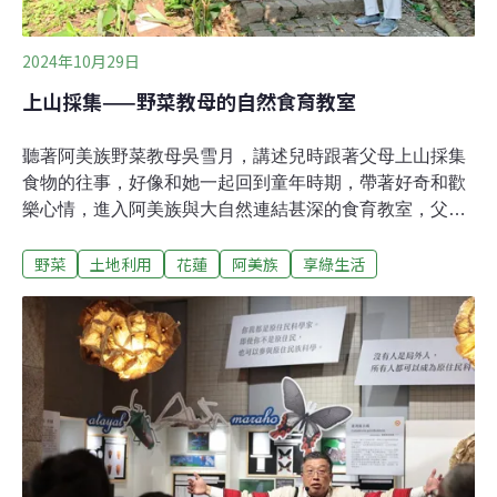
會遍尋部落耆老，透過訪談，得以知曉耆老們心中最具代
表性的野菜種類，並在季節曆中，以圖畫、文字等形式，
展示
2024年10月29日
上山採集——野菜教母的自然食育教室
聽著阿美族野菜教母吳雪月，講述兒時跟著父母上山採集
食物的往事，好像和她一起回到童年時期，帶著好奇和歡
樂心情，進入阿美族與大自然連結甚深的食育教室，父母
就是最好的老師，沿途教導辨識可食用的野菜、撿拾蝸牛
野菜
土地利用
花蓮
阿美族
享綠生活
和採集食物。中午時分，把背在身上的鍋子卸下，找安全
的地方起火，開始烹煮午餐，把今日採集的食材，煮成一
鍋屬於阿美族人的野菜料理，全家人一起開心享用。這段
美好的生命經驗，數十年後，成為她致力復育與傳承阿美
族野菜文化的重要推力！細細回溯，父母乃至整個族人流
傳下來，在大自然採集食物的知識與烹調的手法，潛移默
化在她心中種下傳承的心念。曾深刻感受過家人與族人豐
盛的滋養，自己也想成為守護者和傳承者，透過她的故
事，思索所謂生活食育，其實最簡單卻深刻的方式，是回