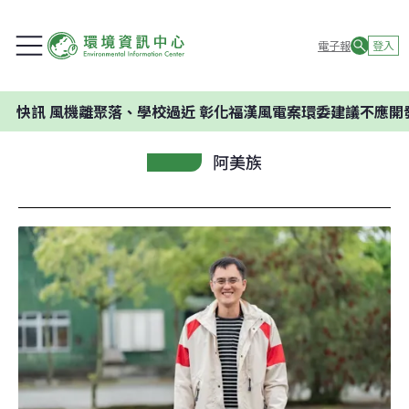
電子報
登入
機離聚落、學校過近 彰化福漢風電案環委建議不應開發
阿美族