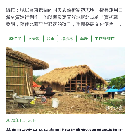
編按：現居台東都蘭的阿美族藝術家范志明，擅長運用自
然材質進行創作，他以海廢定置浮球網組成的「寶抱鼓」
發明，陪伴比西里岸部落的孩子，重新搭建文化傳承；他
讓沒人青睞的漂流木躍身國家級外交禮物，成為總統蔡英
原住民
阿美族
台東
漂流木
海廢
生物多樣性
文致贈給諾魯總統的一把電木吉他。從未拜過師的范志明
從小展露手作天份，但來自家庭、社會環境的聲音，卻曾
讓他陷入迷惘。范志明接受環境資訊中心專訪（上）
（下），述說一名原民藝術家的生命淬鍊和創作歷程。36
歲離開了摯愛的原鄉，范志明的創造力卻如火如荼地開
展。過往當臨時工做過的造景工程，也不時地在其中放進
自己的創意。到了都蘭後，擅長鐵塑的他，因緣際會從小
型的公共藝術案接起，後來還曾在屏東文化園區的案子獲
得首獎，就此正式踏進藝術界。
2020年11月30日
蓋自己的家屋 原民青年找回被遺忘的阿美族卡榫式