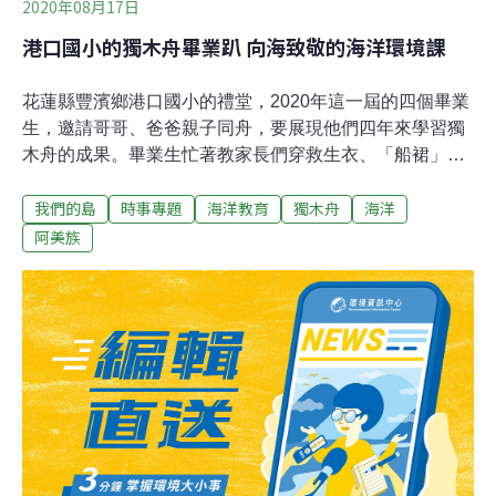
2020年08月17日
足
港口國小的獨木舟畢業趴 向海致敬的海洋環境課
花蓮縣豐濱鄉港口國小的禮堂，2020年這一屆的四個畢業
生，邀請哥哥、爸爸親子同舟，要展現他們四年來學習獨
木舟的成果。畢業生忙著教家長們穿救生衣、「船裙」，
以及「如何爬進」手工獨木舟。然後，他們就要到海上划
我們的島
時事專題
海洋教育
獨木舟
海洋
行3公里，告別小學生涯，慶祝畢業。他們從小學三年級
開始，每學期上十堂以獨木舟為主軸的海洋環境課程，也
阿美族
包括認識潮間帶的生態教育。 因為今天有第一次划獨木舟
的家長，到了海邊，教練王婷瑤（Candy）先教大家在海
上國際慣用的求救訊號，比如有狀況了，需要鄰船注意，
就交叉揮動雙槳；救生衣要別上哨子，緊急狀況可以求救
等等。這次的畢業趴，畢業生與家長划的是村子裡大家親
手做的手工舟，參與造舟的教練Candy表示，「會選擇愛
斯基摩舟，是因為現代推展休閒運動的船筏，包含亞奧運
項目是用愛斯基摩舟的原型Kayak或印地安式的獨木舟
Canoe，這兩種船是目前人類划艇最有效率的，所以為什