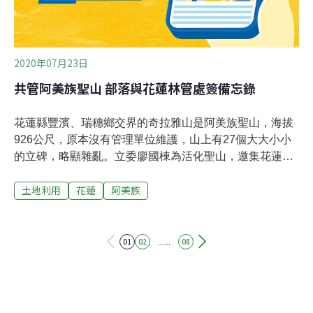
麼現在休閒划艇會做為原型。」
2020年07月23日
共管阿美族聖山 部落與花蓮林管處簽備忘錄
花蓮縣豐濱、瑞穗鄉交界的奇拉雅山是阿美族聖山，海拔
926公尺，原本沒有管理單位維護，山上有27個大大小小
的立碑，略顯雜亂。立委廖國棟為活化聖山，邀集花蓮林
管處、原民會、豐濱鄉公所及部落簽署備忘錄，建立共管
土地利用
花蓮
阿美族
夥伴關係。花蓮林區管理處23日簽署「花蓮豐濱鄉港口部
落、八里灣部落、豐濱部落與林務局花蓮林區管理處合作
簽署備忘錄」。現場各部落頭目代表指出聖山通常是部落
族人攀爬，紀念碑年代久遠，認為應該好好保存，發揚阿
......
01
02
08
美族文化，不過聖山管轄權在林管處，因此盼與林管處等
政府單位共管。 花蓮林管處長楊瑞芬指出，阿美族聖山是
花蓮第一個簽署備忘錄的山林，討論如何養護維護，鄉公
所也有提創生計畫，至於法源「林務局經管國有林地內原