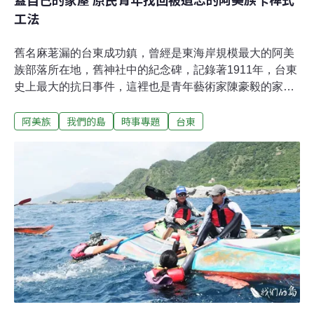
工法
舊名麻荖漏的台東成功鎮，曾經是東海岸規模最大的阿美
族部落所在地，舊神社中的紀念碑，記錄著1911年，台東
史上最大的抗日事件，這裡也是青年藝術家陳豪毅的家
鄉。陳豪毅的母親是阿美族，父親是卑南族，而傳統工藝
阿美族
我們的島
時事專題
台東
的啟蒙，則來自於向泰雅族學習藤編。黃藤在原住民文化
中運用十分廣泛，除了編織器具，也能發揮如同鐵絲的功
能，舉凡蓋工寮、做竹筏都能用上它，當對於藤的運用越
來越熟練，蓋一間傳統家屋的想法，也逐漸在陳豪毅心中
成形。但想要蓋家屋，首先面臨到的困難，就是傳統知識
的流失。阿美族的家屋型態，大致可分為立柱式與卡榫
式，陳豪毅想嘗試後者，卻發現已經找不到熟悉這種工法
的老人家。幸運的是，他從耆老口中得知，部落還有少數
幾間僅存的百年家屋，是採用卡榫式工法，透過研究這些
家屋的結構，逐漸摸索出建造方法。阿美族的傳統家屋完
全由植物組成，包括木材、竹材、黃藤、白茅與五節芒
等。蓋一間家屋需要的黃藤，總長將近3公里，為了採集