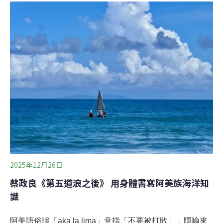
民植物智慧》，以植物視角呈現原住民族的山林哲學。這
次，他以更貼近阿美族文化脈絡的書寫，提醒我們：當名
字被遺忘，連結也會斷線。 鄭漢文出生在台東、求學在台
東，也在台東工作。他說，自己長時間能與「在這塊土地
上生長」的人們接觸，這種貼近，讓他一次次看見不同族
群觀看世界的方式。「文化本身是反差，反差越大，越開
啟我們看見不同世界的方法。」他強調，許多我們以為
「落後」或「知識不足」的地方，其實早就擁有完整而深
沉的在地知識，只是主流文化的尺度與語言，常讓它們被
誤判、被遮蔽。他是漢人，卻用數十年時間走進原住民族
2025年12月26日
蔡政良《第五道浪之後》 用身體書寫阿美族海洋知
識
阿美語俗諺「aka la lima」意指「不要被打敗」，隱喻來