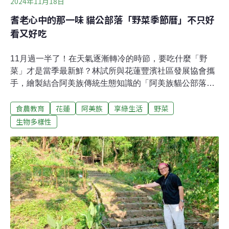
2024年11月18日
耆老心中的那一味 貓公部落「野菜季節曆」不只好
看又好吃
11月過一半了！在天氣逐漸轉冷的時節，要吃什麼「野
菜」才是當季最新鮮？林試所與花蓮豐濱社區發展協會攜
手，繪製結合阿美族傳統生態知識的「阿美族貓公部落野
菜季節曆」，記錄了耆老們心中最具代表性的野菜，保存
食農教育
花蓮
阿美族
享綠生活
野菜
並推廣部落珍貴生態知識，傳承傳統食農文化。貓公部落
位在花蓮縣豐濱鄉，倚靠海岸山脈，根據東部海岸國家風
生物多樣性
景區管理處官網說明，「貓公」音似阿美族語中「文殊
蘭」的發音，除了自然景觀豐裕，部落也因文化資產聞
名。透過新聞稿，農業部林業試驗所說明合作展開的背
景，源於部落在八里灣溪畔的重要社交場域「開心農
場」，這裡也是部落耆老們種植蔬菜與野菜的場所。豐濱
社區發展協會理事長吳建安（Canglah）形容，開心農場
讓族人重新拾起「你幫我，我幫你」的精神，是喚醒部落
互助合作精神的重要平台。為了繪製季節曆，林試所與協