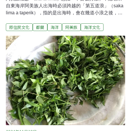
自東海岸阿美族人出海時必須跨越的「第五道浪」（saka
lima a taperik），指的是出海時，會在幾道小浪之後，遭
逢的大浪的修辭。這句話既是海上生存的提醒，也是面對
原住民文化
都蘭
海洋
阿美族
海洋文化
困境的勉勵。《第五道浪之後》便以此為名，呈現阿美族
自由潛水漁獵者如何在海面與海底之間累積「近岸海洋的
傳統生態知識」。作者蔡政良，阿美族名Futuru，是清華
大學人類學研究所博士，台東大學公共與文化事務學系教
授兼現任台灣史前文化博物館館長，他也是一位來自新竹
客家家庭的漢人——以近30年的田野、生活與身體經驗，
讓讀者理解：海洋知識不是概念，而是一個族群在浪、
流、礁岩與物種之間世代磨出的智慧。一場「天真的推
動」 找回年齡階層、找回與海的關係蔡政良第一次接觸東
海岸，是高中畢業時完成的環島途中。他說那時還年輕，
只覺得東部的地景「和西部完全不同」。真正讓他駐足的
是大學畢業