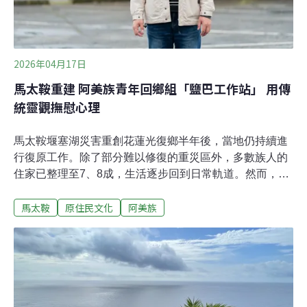
2026年04月17日
馬太鞍重建 阿美族青年回鄉組「鹽巴工作站」 用傳
統靈觀撫慰心理
馬太鞍堰塞湖災害重創花蓮光復鄉半年後，當地仍持續進
行復原工作。除了部分難以修復的重災區外，多數族人的
住家已整理至7、8成，生活逐步回到日常軌道。然而，隨
著物理環境逐漸恢復，災後心理重建的需求也開始浮現。
馬太鞍
原住民文化
阿美族
鹽巴工作站站長、馬太鞍青年Kulas Umo正是在這樣的時
刻，看見了部落的需要，選擇返鄉成立「Cilah—鹽巴工作
站」。他以阿美族的傳統信仰與文化為基礎，陪伴族人走
過洪災帶來的創傷，尋找身心重建的可能。在大水過後迅
速串連返鄉 阿美族「年齡階層」制度展現即時救災力想起
半年前的災情，Kulas Umo至今仍心有餘悸。他回憶，當
時堰塞湖潰壩、大水灌入部落的影像，透過手機在社群間