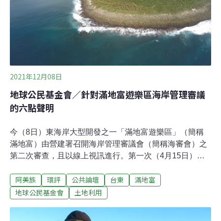
與原住民科學，不論是否為原住民，人人都能成為原住民
科學家。策展人陳叔倬分享，這次系列活動策劃「mita
kwara Genzyuminzok：科博館看見原住民族」、「ke’na
'Tayal說族語：以原住民族語命名的動植礦物」兩檔微型
特展，前者回顧歷年科博館製作的多項原住民族特展；後
者整理過
2021年12月08日
地球公民基金會／針對滿地富遊樂區海岸管理審議
的六點聲明
今（8日）東海岸大型開發之一「滿地富遊樂區」（簡稱
滿地富）由營建署召開海岸管理審議會（簡稱海審會）之
第二次審查，且以線上視訊進行。第一次（4月15日）審
查會議上，地球公民基金會提出資料證實，滿地富土地即
阿美族
環評
公共論壇
台東
滿地富
將以4億遭到法拍（詳附件一），質疑案件為何繼續送
審。滿地富是20多年前觀光思維下的產物，當時的遊樂區
地球公民基金會
土地利用
規劃設計用現今的景觀美學、觀光產業思維來看早已落
伍。而其2001年取得環境影響評估許可，歷經二次內容變