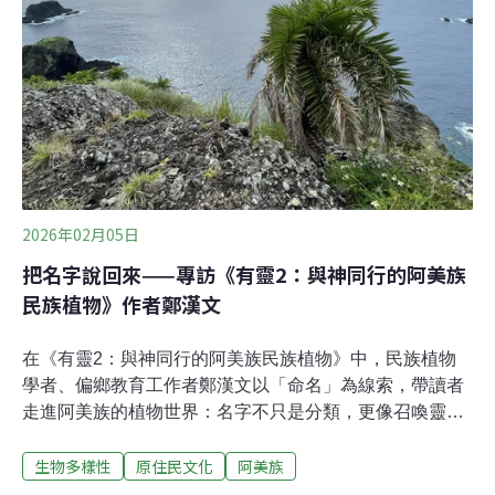
迅速流傳，畫面中的水勢遠遠超出當地居民過去經驗。青
年們急忙協助受困長者撤離至地勢較高的馬太鞍長老教會
避難，但仍有許多人來不及進行垂直避難，最終受困甚至
罹難。災情傳出後，散居外地的馬太鞍青年在極短時間內
迅速串連、返鄉支援。Ku
2026年02月05日
把名字說回來——專訪《有靈2：與神同行的阿美族
民族植物》作者鄭漢文
在《有靈2：與神同行的阿美族民族植物》中，民族植物
學者、偏鄉教育工作者鄭漢文以「命名」為線索，帶讀者
走進阿美族的植物世界：名字不只是分類，更像召喚靈魂
的語言，使植物與神話、祭儀、禁忌與日常重新連回同一
生物多樣性
原住民文化
阿美族
張生命網。作者長年在台東教育現場與部落生活中進行田
野，曾赴蘭嶼服務並記錄在地知識；他也出版《有靈．原