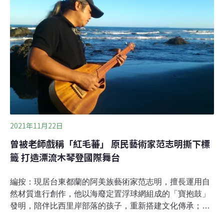
更及六次環保署審議，最終於2018年才再度拿到環評許
可，前面17年來遲遲沒有依2001年取得之環評許可去做開
發，如今台灣與中國關係變化陸客不再大批來台、近年
COVID-19造成的外國觀光客無法入境，疑似投資不利仍
在向政府申請許可，且投資人因債務問題造成滿地富土地
遭法院拍賣，這樣目的不明確的案件一而再再而三送審，
實為虛耗國家資源，請營建署海審會駁回滿地富。針對本
案，地球公民基金會發出以下六點聲明
2021年11月22日
曾被老師戲稱「紅毛蕃」 原民藝術家范志明撕下標
籤 打造漂流木琴登國際舞台
編按：現居台東都蘭的阿美族藝術家范志明，擅長運用自
然材質進行創作，他以海廢定置浮球網組成的「寶抱鼓」
發明，陪伴比西里岸部落的孩子，重新搭建文化傳承；他
讓沒人青睞的漂流木躍身國家級外交禮物，成為總統蔡英