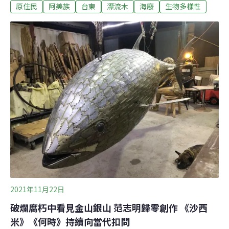
原住民
阿美族
台東
漂流木
海廢
生物多樣性
文致贈給諾魯總統的一把電木吉他。從未拜過師的范志明
從小展露手作天份，但來自家庭、社會環境的聲音，卻曾
讓他陷入迷惘。范志明接受環境資訊中心專訪（上）、
（下），述說一名原民藝術家的生命淬鍊和創作歷程。
2019年4月，總統蔡英文在「海洋民主之旅」中，贈送諾
魯總統瓦卡一把特別的電木吉他，它的名字叫做「小
美」。這是一把獨一無二的琴，不僅同時結合了木吉他、
電吉他、電木吉他的三種功能，用的材質更是10多年前莫
拉克風災後的漂流木。「小美」就是在不濫砍樹木的環保
觀念下，將這樣歷經巨石撞擊、洪水鉋削後流到大海沙灘
上的材質拾回，所製造出來的一把鏗鏘飽滿的琴。
2021年11月22日
破爛腐朽中看見金山銀山 范志明歸零創作 《沙西
米》《何時》持續向當代扣問