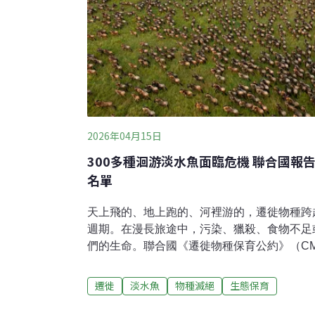
2026年04月15日
300多種洄游淡水魚面臨危機 聯合國報
名單
天上飛的、地上跑的、河裡游的，遷徙物種跨
週期。在漫長旅途中，污染、獵殺、食物不足
們的生命。聯合國《遷徙物種保育公約》（CM
生物納入公約保護，並強調跨國合作的重要性
魚報告，淡水魚提供豐富的糧食，卻僅24種
遷徙
淡水魚
物種滅絕
生態保育
保育行動。1/2保育物種仍陷危機《遷徙物種
（CMS COP15）3月23-29日在巴西坎波韋爾迪