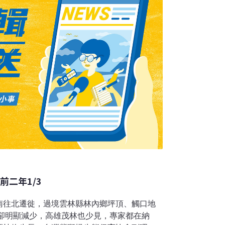
望再現群蝶飛舞天空奇景。張維崢表示，因為
前二年1/3
南往北遷徙，過境雲林縣林內鄉坪頂、觸口地
量卻明顯減少，高雄茂林也少見，專家都在納