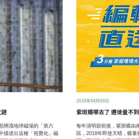
40公里左右。美國國家海洋
次，也是歷年僅見，今年可
暖冬雨量
2018年04月09日
之謎
紫斑蝶哪去了 遷徙量不到
類辨識地球磁場的「第六
每年清明節前後，紫斑蝶由
中描述出這種「視覺化」磁
區，2018年即使天晴，蝶