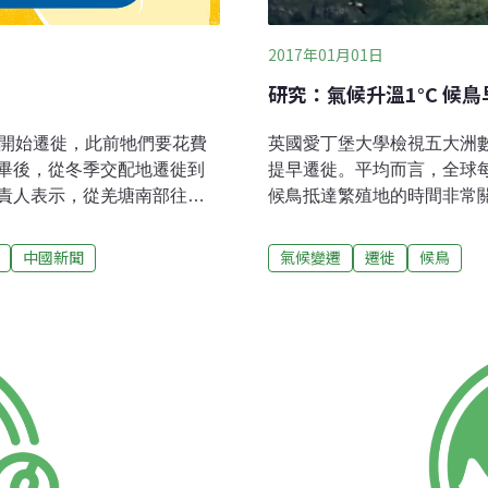
2017年01月01日
研究：氣候升溫1°C 候
英國愛丁堡大學檢視五大洲
初開始遷徙，此前牠們要花費
提早遷徙。平均而言，全球每
畢後，從冬季交配地遷徙到
候鳥抵達繁殖地的時間非常
責人表示，從羌塘南部往北
天，也可能錯過重要的食物
每天的遷徙距離在10至20
生存機會，而長途遷徙物種
縣境內預計還得一段時間。
氣候變遷
遷徙
候鳥
中國新聞
響，因為其他鳥類可能會早
羚羊，還會繼續向北往羌塘
一樣 候鳥依據季節溫度變
羚羊，最終會在色吾雪山一
和斑姬鶲等長途飛行候鳥以
每年會有10萬多頭雌性藏羚
到10月間會飛越法國西部
年藏羚羊遷徙季陣勢浩大，
再跨越撒哈拉在南非過冬。遷
林公安為牠們保駕護航；同
200英里，最高速度每小時
入和培訓力度，在遷徙季野
國，在英國西部繁殖，冬季
都可以在不列