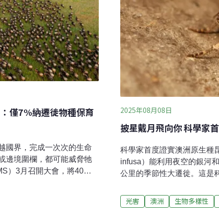
2025年08月08日
告：僅7%納遷徙物種保育
披星戴月飛向你 科學家
越國界，完成一次次的生命
科學家首度證實澳洲原生種昆蟲——波
或邊境圍欄，都可能威脅牠
infusa）能利用夜空的銀
S）3月召開大會，將40種
公里的季節性大遷徙。這是
。大會首度發表迴游性淡水
能力。披星戴月的千里遷徙
納入公約的保護傘之下，急需
諾福克島（Norfolk Is
光害
澳洲
生物多樣性
保育公約》第15屆締約方大會
殖地出發，飛往澳洲阿爾卑斯山（
（Campo Verde）召開，