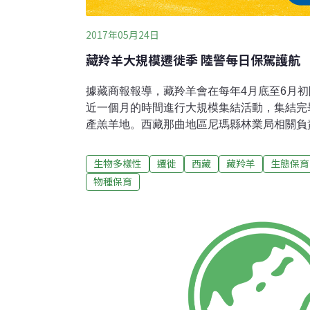
2017年05月24日
藏羚羊大規模遷徙季 陸警每日保駕護航
據藏商報報導，藏羚羊會在每年4月底至6月
近一個月的時間進行大規模集結活動，集結完
產羔羊地。西藏那曲地區尼瑪縣林業局相關負
部尼瑪縣境內遷徙的藏羚羊已經在路上了，牠們
公里，今年正在遷徙的藏羚羊，全部到達尼瑪
生物多樣性
遷徙
西藏
藏羚羊
生態保育
這位負責人指出，在尼瑪縣境內參與遷徙的藏
物種保育
無人區內行進；從南部遷徙到尼瑪縣境內的藏
帶的「大產房」待產並完成生育。統計顯示，
羊抵達這裡。西藏藏族自治區林業廳表示，每
為了保護好這群高原精靈，區內設有專門的森
時，這幾年西藏不斷加大野生動物保育員的投
保員會全天候輪流巡邏、值班。