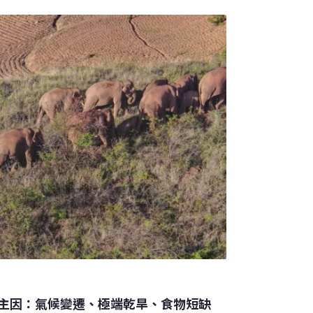
個夏天，秋季再返回繁殖地，於產卵後死去。
，隔年春天展開遷徙壯舉。令人不解的是，波
怎麼確定目的地？每一代的蛾，又是如何知道
（Lund University）、澳洲國立大學
iSA）與國際機構組成團隊，近日在《自然》
主因：氣候變遷、極端乾旱、食物短缺