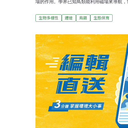
場的作用。學界已知鳥類能利用磁場來導航，
長的遷徙中穿越整個大陸。科學家稱這種能力
（magnetoreception），但仍不清楚其
生物多樣性
遷徙
鳥類
生態保育
靠眼睛中的一種蛋白質「Cry4」感知磁場。
鳥類眼中過去的研究指出，Cry4所屬的一組
（cryptochromes），這組蛋白存在於眼
覺中有所作用。為了確定哪種隱花色素形成這
（Lund University）的科學家檢視了斑胸
Cry2和Cry4。他們發現，Cry1和Cry2
斑胸草雀體內的量隨著日夜週期而有所波動。C