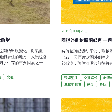
2019年03月29日
受衝擊
國道外側封路讓蝶道 一
也開始出現變化，對氣溫、
時值紫斑蝶遷徙季節，飛越
他們居住的地方，人類也會
（27）天再度封閉外側車
關乎生存的重要因素之一，
部觀測，預估清明節前後將
升，已經改變了許多地區一
事長陳瑞祥指出，現在觀測到
生物也必須跟著改變自己原
圍，而高速公路觸口路段封閉
鳥
北極
環境監測
交通運輸
能源
、溫度的改變會連帶影響植
蝶數量就無法統計，數量可能
生物多樣性
遷徙
蝴蝶
以及造成外來生物移入，乃
2008年以來之最，但那是
存區域與遷徙時間已經被迫
隻。林內鄉長張維崢指出，
北極地區最為明顯。舉例來
道」，只要出現每分鐘250
觀察1965年到2013年間、北
經有紫斑蝶遷徙季節的兩個月
時間推移，這些候鳥在冬季移
紀錄，21日是今年首度封