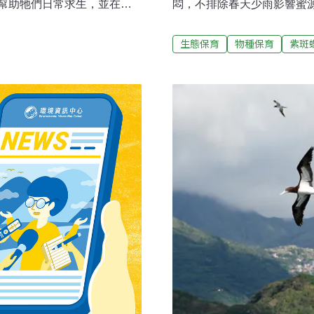
幫助牠們日常求生，並在漫
悶，不排除春天少雨影響蜜
為「磁覺」
長陳瑞祥4月9日告訴媒體記
中機制。現在，科學家發現鳥類是
顯減少，林內觸口零星少見
生態保育
物種保育
紫斑
可以感知磁場的蛋白質 隱藏在
原本期待紫斑蝶新生代會現
蛋白稱為隱花色素
2018年氣候多變，春天雨
睛中並參與調節晝夜規律，也在磁
素，可能受到清明節連假期
種感覺，瑞典隆德大學
陳瑞祥指出，2018年3月
草雀體內的其中三種——Cry1、
曾超過5000隻，但是經過
確實與晝夜規律有關。這些蛋白質在
年都有破30萬隻要少很多。
ry4