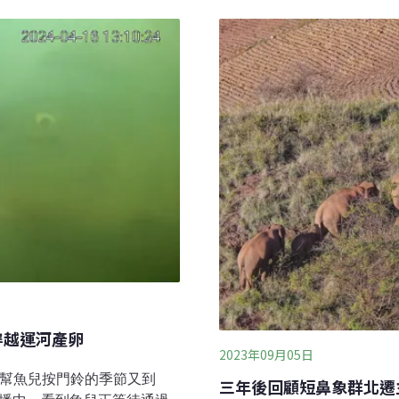
洞穴或岩石縫隙裡蟄伏一整
鯊（Sphyrna
新一代波岡蛾會和祖先一樣
nsis）、條紋鬣狗（Hyaena
岡蛾如何判斷遷徙的方向？
締約國須依法保護、恢復棲地、
祖先飛行的路徑呢？瑞典隆德大學
te of the Worl
（ANU）、南澳大學（Un
（Nature）
穿越運河產卵
2023年09月05日
民眾幫魚兒按門鈴的季節又到
三年後回顧短鼻象群北遷