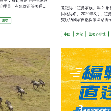
直播中，看到魚兒正等待通過
管理員，有魚群正等著通關
還記得「短鼻家族」嗎？ 
」自2021年啟動至今已邁
因此得名。2020年3月，
（Anne Nijs）及馮赫
雙版納國家自然保護區勐養
遷徙
支運河旁欣賞藝術品時，意外發現閘
留，歷時17個月，行程超過1
，這個情景每年都會重複上
體稱為一次「奇幻冒險之旅
中國
大象
生物多樣性
到5月底，運河中會出現許多
「國際網紅」。
適的產卵地，必須從費赫特
romme），卻困在閘門前。「每年
閘很少打開」，奈絲解釋。