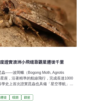
首度證實澳洲小飛蛾靠觀星遷徙千里
岡蛾（Bogong Moth, Agrotis
河和星座，沿著精準的航線飛行，完成長達1000
科學史上首次證實昆蟲也具備「星空導航」的
波岡蛾分布於澳洲南部，偶爾會現蹤紐西蘭及
land）。每年春季，數億隻波岡蛾從澳洲東南部的繁
遷徙
蛾類
觀星
Australian Alps）。牠們在涼爽、陰暗的