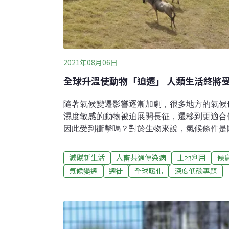
2021年08月06日
全球升溫使動物「迫遷」 人類生活終將
隨著氣候變遷影響逐漸加劇，很多地方的氣候
濕度敏感的動物被迫展開長征，遷移到更適合
因此受到衝擊嗎？對於生物來說，氣候條件是
而隨著氣候變遷的影響日漸加劇，全球均溫上
直以來的狀態，這迫使許多在一地生存已久的
減碳新生活
人畜共通傳染病
土地利用
候
本的習慣。事實上，已有多個研究發現：降水
氣候變遷
遷徙
全球暖化
深度低碳專題
被、水文、冬季嚴寒程度、旱災與野火頻率，
至疾病盛行。在這樣的情況下，許多生物的生
做出調整，且這個現象遍佈全世界，其中又以
說，美國的奧杜邦學會（Aubudon Society）
美305種會隨季節遷移的鳥類之後發現，隨著