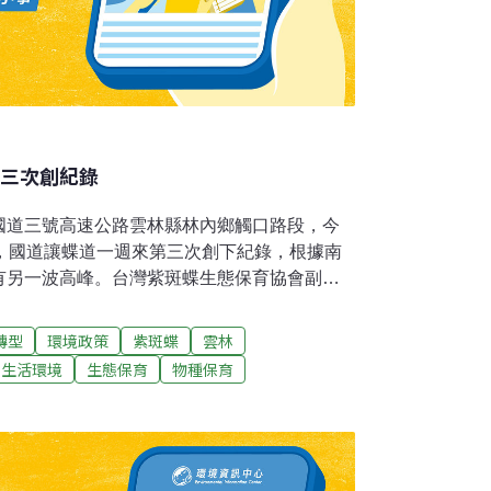
週三次創紀錄
國道三號高速公路雲林縣林內鄉觸口路段，今
道，國道讓蝶道一週來第三次創下紀錄，根據南
有另一波高峰。台灣紫斑蝶生態保育協會副理
的紫斑蝶遷徙數量，僅僅是目測300公尺範
外側車道1.1公里，超過300公尺範圍的紫斑
轉型
環境政策
紫斑蝶
雲林
更多，昨天觀測每分鐘飛越逾1200隻，是
生活環境
生態保育
物種保育
目測範圍內，範圍外可用超量形容，預估超過8萬
歷年來高速公路封閉外側車道的「國道讓蝶
隻以上的飛越量，接連兩天封路的機率很高，曾
內，陸續封路過四次，但是今（2019）年創
閉車道，到今天上午再度封路，是一週來第三