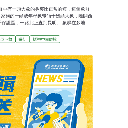
象群中有一頭大象的鼻突比正常的短，這個象群
短鼻家族的一頭成年母象帶領十幾頭大象，離開西
子保護區，一路北上直到昆明。 象群在多地逗
300公里，於2021年8月返回原棲息地，被媒
」。 這群大象的旅行獲得了全球關注，成為
亞洲象
遷徙
透視中國環境