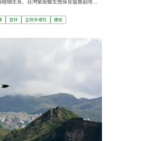
源植物生長。台灣紫斑蝶生態保育協會副理事
者，2018年清明節假期即使天氣晴朗，蝶量明
，高雄茂林也未見紫斑蝶飛出。陳瑞祥指出，
蝶
雲林
生物多樣性
遷徙
身，但是至今失望，蝶況不佳的原因，不排除
量較少，影響紫斑蝶蜜源植物生長，另一天候因
間的沙塵超量影響，空品不佳且日夜溫差大。
中旬以來連日天晴，紫斑蝶先頭部隊現蹤，單日雖
清明時節，至今蝶量累積不到10萬隻，比起前兩