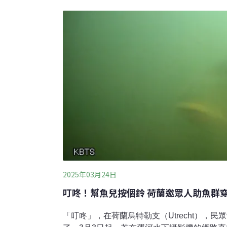
132國與歐盟代表與會。會中確定雪鴞、無溝雙髻
mokarran）、巨水獺（Pteronura brasilie
hyaena）等40種生物列入國際保育名單，
減少遷徙障礙。會前公布的《全球遷徙物種狀態》（Sta
2025年03月24日
叮咚！幫魚兒按個鈴 荷蘭邀眾人助魚群
「叮咚」，在荷蘭烏特勒支（Utrecht），