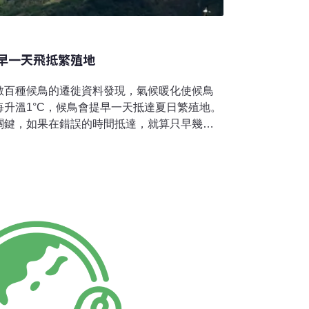
鳥早一天飛抵繁殖地
數百種候鳥的遷徙資料發現，氣候暖化使候鳥
升溫1°C，候鳥會提早一天抵達夏日繁殖地。
關鍵，如果在錯誤的時間抵達，就算只早幾
來源和築巢地點，連帶影響後代孵化的時間和
對溫度上升比較不敏感，最容易受氣候暖化影
牠們一步抵達繁殖地。遷徙時間 長短程候鳥不
化和糧食有無決定遷徙時間。研究對象包括燕子
及鴴和印度鶺鴒等短程候鳥。英國的燕子在9月
，跨越比利牛斯山，經西班牙東部前往摩洛哥，
徙的燕子可以17至22英里的時速一天飛行
35英里。身形略小於麻雀的斑姬鶲，夏季飛往英
來臨前前往西非。身長約30公分的小辮鴴整年