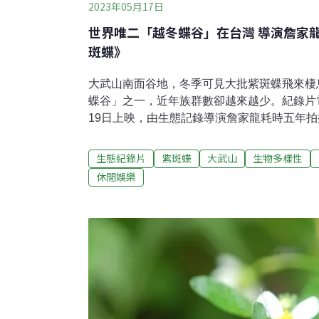
2023年05月17日
世界唯二「越冬蝶谷」在台灣 導演詹家
斑蝶》
大武山南面谷地，冬季可見大批紫斑蝶飛來棲
蝶谷」之一，近年族群數卻越來越少。紀錄片
19日上映，由生態記錄導演詹家龍耗時五年
白，記錄「幻色」紫斑蝶的初生、遷移、復返
紫斑蝶是台灣常見物種，卻像家人一樣易被忽
生態紀錄片
紫斑蝶
大武山
生物多樣性
行動。世界唯二越冬蝴蝶族群已衰減 追蝶導
休閒娛樂
蝶是台灣中低海拔常見的蝴蝶，前翅背面呈紫
度及光線而變化，在日本被稱為「幻色」。每
會一起飛往大武山南側避冬，是除了墨西哥帝
冬型蝴蝶」。但近年因人為開發及氣候變遷，
數量大幅衰減。紀錄片電影《消失的紫斑蝶》
（16）日舉辦特映會，詹家龍及來自聖露西
出席觀影，聖露西亞大使路易斯