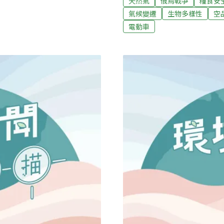
天然氣
俄烏戰爭
糧食安
保安林內的秘密 斯氏紫斑蝶
封閉，並架設長約1.1公里
氣候變遷
生物多樣性
空
明，台灣紫斑蝶一年會有三
導）家戶廚餘桶免費送縣民
電動車
風將牠們由北方帶往南方溫暖
現，家戶排出的垃圾中，仍有
送；北返途中同時尋覓紫斑
圾一同送進焚化爐燒，會造
化的紫斑蝶在5至7月進行第
類，加上去年試營運迄今的
即為北返重鎮，此地紫斑蝶組
廚餘，因此特別購置17.8
縣府表示，廚餘回收經處理