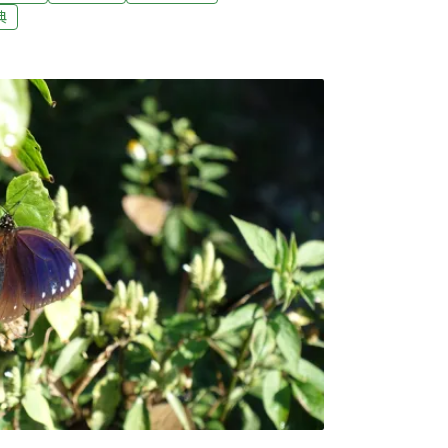
每分鐘319隻，甚至10時還達到每分鐘696
典
量。高公局也緊急將國道3號北上林內路段外側車
給紫斑蝶的最早紀錄。另外彰化市區則有水鹿
，引發外界討論。（公視新聞網報導）