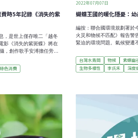
2022年07月07日
龍費時5年記錄《消失的紫
蝴蝶王國的暖化隱憂：幼
編按：聯合國環境規劃署於今（
火災和物候不匹配》報告警
息，是世上僅存唯二「越冬
緊迫的環境問題。氣候變遷
電影《消失的紫斑蝶》將在
度，更讓許多動植物來不及
拍攝，創作歌手安溥擔任旁
生產帶來影響。本「物候系
及生存危機。詹家龍表示，
台灣水青岡
物候
紫蝶幽
灣當前面臨的物候變化。近
視，不能等到快失去才採取
生物多樣性
李氏禾
深度
綠色消費
是影響人類及萬物生息的因
演籲珍視消失中的紫斑蝶紫斑
今帶來的不良後果，諸如夏
色，上頭的鱗片色彩會隨角
許多動植物也因氣溫變化、
年冬季，全台各地的紫斑蝶
少，分布擴大或萎縮等現象。
王斑蝶外，僅存世上的「越
到人類喜愛，且與鳥類及維
紫斑蝶面臨生存危機，族群
候變遷下的遭遇格外引人注目
19日在全台戲院上映，昨
篇論文便指出，與
亞的妻子、內政部長林右昌都