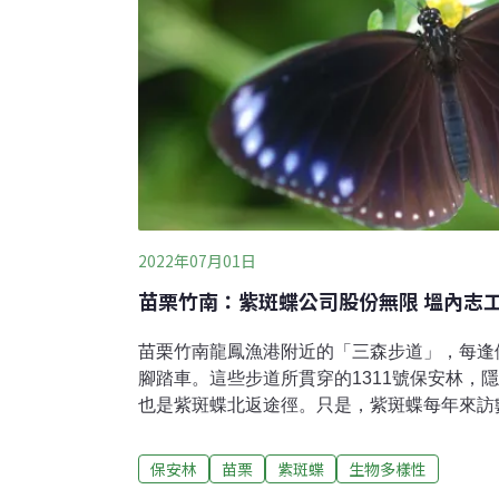
2022年07月01日
苗栗竹南：紫斑蝶公司股份無限 塭內志
苗栗竹南龍鳳漁港附近的「三森步道」，每逢
腳踏車。這些步道所貫穿的1311號保安林，
也是紫斑蝶北返途徑。只是，紫斑蝶每年來訪
區志工為此大費周章，務要改善生態環境。對
說導覽的話題，少了紫斑蝶也使當地魅力大減
保安林
苗栗
紫斑蝶
生物多樣性
斑蝶企業儼然成形。「老闆走了，我們這些雇