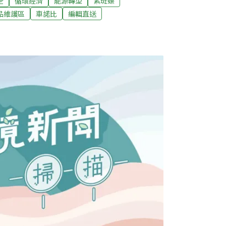
全
循環經濟
能源轉型
紫斑蝶
、高約4公尺的護蝶網「讓道」。（中央社報
品維護區
車諾比
編輯直送
 宜蘭推廚餘回收免分類宜蘭縣政府環保局發
約15%廚餘；由於熟廚餘含有鹽分，若與垃
成爐體、管路等設備受損，政府為推廣民眾分
宜蘭縣有機廢棄物處理廠，能同時處理生、熟
萬個家用廚餘桶，4月底前將發送給每一戶縣民。
，可製成能種花、種菜的有機