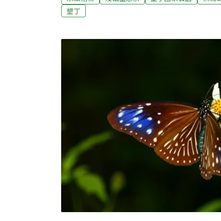
蝶為墾丁地區關注物種，每年5、6月為遷徙
墾丁
蝶飛越馬路，若不加以保護，恐會導致路殺發
點，7-ELEVEN於墾丁的「有魚門市」就在
地民眾與觀光客對守護紫斑蝶意識，7-ELEV
家生物多樣性示範超商「紫斑蝶友善門市」，
善紫斑蝶桌貼與海報等作法守護在地物種，傳
念。具體回應聯合國永續指標「SDG15陸域生