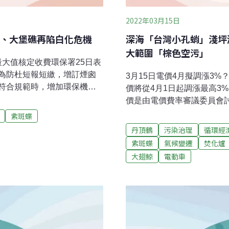
2022年03月15日
、大堡礁再陷白化危機
深海「台灣小孔蛸」淺坪
大範圍「棕色空污」
擇最大值核定收費環保署25日表
為防杜短報短繳，增訂煙囪
3月15日電價4月擬調漲3
符合規範時，增加環保機關
價將從4月1日起調漲最高3
或排放係數進行排放量計算
價是由電價費率審議委員會
26日上路。（中央社報導）
案，但照顧民生的原則會納
紫斑蝶
本最快明年春天排放福島核電廠
導向的製造業，民生及小店
丹頂鶴
污染治理
循環經
員會（NRA）已召開13次東
供電下，調漲3%大家都可
紫斑蝶
氣候變遷
焚化爐
預計近期完成審查。而台灣
漲？政府應給保證，明確告
大翅鯨
電動車
團長徐獻星26日接受日本
社、自由財經報導）巴拿馬貨
將公布觀察後的看法。（中央