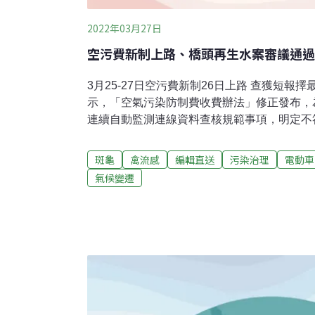
2022年03月27日
空污費新制上路、橋頭再生水案審議通過
3月25-27日空污費新制26日上路 查獲短報
示，「空氣污染防制費收費辦法」修正發布，
連續自動監測連線資料查核規範事項，明定不
針對檢測原始資料的查核機制，並以檢測結果
空污費，可擇定最大值核定應繳空污費，新制
斑龜
禽流感
編輯直送
污染治理
電動車
台灣專家至福島觀察核廢水 4月公布看法日
氣候變遷
核廢水，原能會25日表示，日本原子力規制委
京電力公司含氚廢水排放實施計畫審查會議，
專家觀察團則25日進入福島第一核電廠，調查
《放送協會》（NHK）專訪時表示，下個月
社、中央社報導）