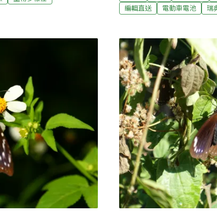
內的觸口，12日上午出現平均
高峰，每分鐘會有逾千隻紫斑
編輯直送
電動車電池
瑞
隻，是2025年以來的最大
生。而經過專業團隊的盤
道封閉，創下歷年國道讓道
紫斑蝶飛越路徑中。為提升在
出沒，是否是棲地受到干擾
EN將有魚門市改造成本土首
透過門市生態布置、設置友
遞「防止路殺」的保育觀
態」，落實生物多樣性。7-E