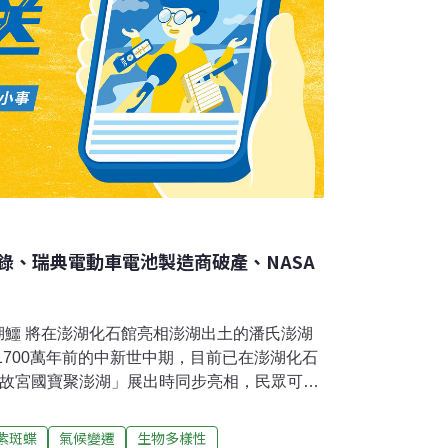
錄、瑞典電動車電池製造商破產、NASA
澎湖鱷 將在澎湖化石館亮相澎湖出土的潘氏澎湖
至1700萬年前的中新世中期，目前已在澎湖化石
「故宮國寶聚澎湖」展出時同步亮相，民眾可一
。（中央社報導）紫斑蝶遷徙創最早封道紀錄
接近清明節，也進入紫斑蝶遷徙季，而在雲林林
紫斑蝶
氣候變遷
生物多樣性