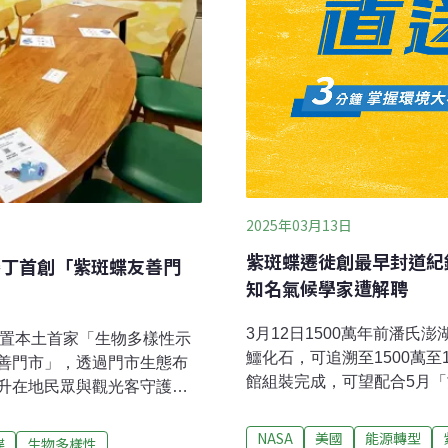
2025年03月13日
紫斑蝶遷徙創最早封道紀
N墾丁首創「紫斑蝶友善門
知名氣候學家遭解聘
3月12日1500萬年前潘氏
N設置本土首家「生物多樣性示
鱷化石，可追溯至1500萬
善門市」，透過門市生態布
館組裝完成，可望配合5月
升在地民眾與觀光客守護紫
睹這世界級珍貴化石的風采
樣性示範超商在墾丁7-
每分鐘最多達696隻時節越
生態保育協會資料，台灣紫斑
NASA
美國
能源轉型
蝶
生物多樣性