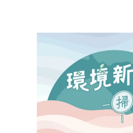
鎮塭內社區發展協會理事長廖美雪如此形容。
年年到訪依據農委會林務局新竹林區管理處說
次大規模季節性遷徙，每年9月下旬，東北季
的山谷越冬；隔年溫暖的南風，又將牠們往北
蝶幼蟲寄主植物產卵，之後告終。新一代剛羽
二次遷移。位於苗栗縣竹南鎮的1311保安林
成以斯氏紫斑蝶為主