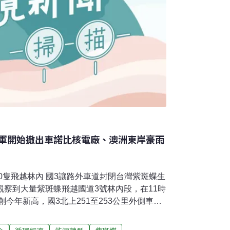
軍開始撤出車諾比核電廠、澳洲東岸豪雨
00隻飛越林內 國3讓路外車道封閉台灣紫斑蝶生
觀察到大量紫斑蝶飛越國道3號林內段，在11時
，創今年新高，國3北上251至253公里外側車道
球唯二的越冬型蝴蝶，每年4至5月都有大量紫
然暴增，國道3號251公里至253公里段緊急