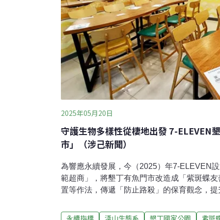
2025年05月20日
守護生物多樣性從棲地出發 7-ELEVE
市」（涉己新聞）
為響應永續發展，今（2025）年7-ELEVE
範超商」，將墾丁有魚門市改造成「紫斑蝶友
置等作法，傳遞「防止路殺」的保育觀念，提
斑蝶的意識。宣導友善紫斑蝶 台灣首間生物多
ELEVEN發佈新聞稿指出，根據台灣紫斑蝶
永續指標
淺山生態系
墾丁國家公園
紫斑