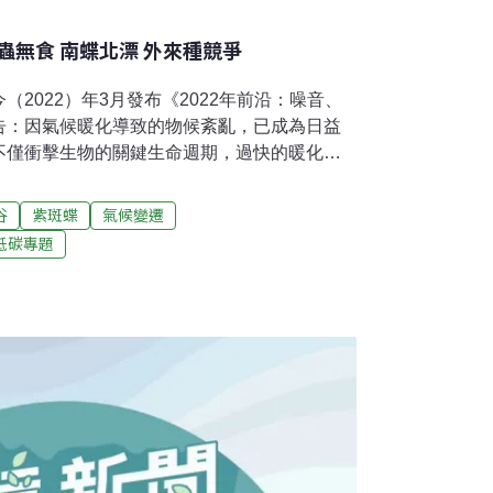
蟲無食 南蝶北漂 外來種競爭
2022）年3月發布《2022年前沿：噪音、
告：因氣候暖化導致的物候紊亂，已成為日益
不僅衝擊生物的關鍵生命週期，過快的暖化速
演化適應，影響其生存的同時，更對人類糧食
列專欄」特邀各領域專家學者，介紹與說明台
谷
紫斑蝶
氣候變遷
年來，氣候變遷不僅是學術界關注的問題，也
低碳專題
素。我們都能察覺和過去相比，氣候改變為現
天更炎熱、洪災更嚴重、颱風威力更強等等。
雨量增減及極端氣候，出現族群數量增加或減
氣候變遷下 蝶類遭遇受全球學界關注 向來受
管束植物同為環境指標生物的蝴蝶，近年在氣
。2019年刊在《生態與演化前沿研究》的一