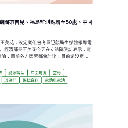
潮間帶首見、福島監測點增至50處、中國
%？王美花：沒定案但會考量照顧民生媒體報導電
%。經濟部長王美花今天在立法院受訪表示，電
討論，目前各方因素都會討論，目前還沒定
入考量。因傳擬僅針對用電較多、且以出口為
家不漲。工商協進會理事長林伯豐表示，穩定
濟
能源轉型
灰面鵟鷹
空污
接受，但疑慮是未來綠電成本增加，是否會再調
環保杯
編輯直送
電動車電池
知產業「多久之前不會再漲電價」。（中央
輪擱淺吉貝嶼5個月 預定5月上旬移除