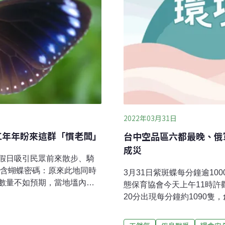
2022年03月31日
工年年盼來這群「慣老闆」
台中空品區六都最晚、俄
成災
假日吸引民眾前來散步、騎
隱含蝴蝶密碼：原來此地同時
3月31日紫斑蝶每分鐘逾10
數量不如預期，當地塭內社
態保育協會今天上午11時許
於志工而言，紫斑蝶豐富解
20分出現每分鐘約1090隻
。他們視紫斑蝶為老闆，紫
緊急封閉讓路。紫斑蝶是全
員就失業了！」苗栗縣竹南
斑蝶北返繁殖，紫斑蝶數量突