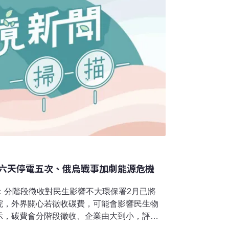
六天停電五次、俄烏戰事加劇能源危機
：分階段徵收對民生影響不大環保署2月已將
院，外界關心若徵收碳費，可能會影響民生物
示，碳費會分階段徵收、企業由大到小，評估
（中央社報導）今年首例漢他病毒個案 馬場人