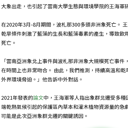
大象出走，也引起了雲南大學生態與環境學院的王海軍
在2020年3月-8月期間，波札那300多頭非洲象死亡。 
乾旱條件刺激了藍藻的生長和藍藻毒素的產生，導致飲
死亡。
「雲南亞洲象北上事件與波札那非洲象大規模死亡事件，
在時間上也非常吻合。 由此，我們推測，持續高溫和乾
外界環境脅迫。」他告訴中外對話。
2021年發表的
論文
中，王海軍等人指出象群北遷受多種因
端乾熱氣候引起的保護區內草本和灌木植物資源量的急
可能是此次亞洲象群北遷的關鍵誘因。