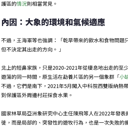
護區的
情況
則相當常見。
內因：大象的環境和氣候適應
不過，王海軍等也強調：「乾旱帶來的飲水和食物問題
但不決定其出走的方向。 」
北上的短鼻家族，只是2020-2021年從棲息地出走的至
遊蕩的同一時間，原生活在勐養片區的另一個象群「
小
不過，它們是南下，2021年5月闖入中科院西雙版納熱
到保護區外周邊村莊採食水果。
國家林草局亞洲象研究中心主任陳飛等人在2022年發表
徙，而是局部的、突發性的遊牧行為，也是一次失敗的擴