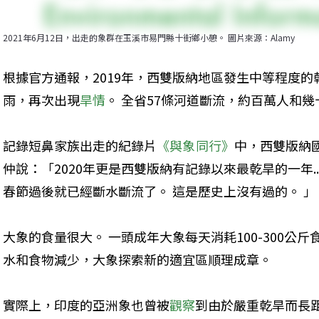
2021年6月12日，出走的象群在玉溪市易門縣十街鄉小憩。 圖片來源：Alamy
根據官方通報，2019年，西雙版納地區發生中等程度的乾
雨，再次出現
旱情
。 全省57條河道斷流，約百萬人和
記錄短鼻家族出走的紀錄片
《與象同行》
中，西雙版納
仲說：「2020年更是西雙版納有記錄以來最乾旱的一年...
春節過後就已經斷水斷流了。 這是歷史上沒有過的。 」
大象的食量很大。 一頭成年大象每天消耗100-300公斤食
水和食物減少，大象探索新的適宜區順理成章。
實際上，印度的亞洲象也曾被
觀察
到由於嚴重乾旱而長