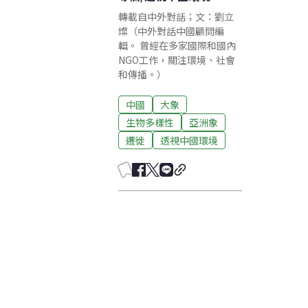
轉載自中外對話；文：劉立
燦（中外對話中國顧問編
輯。 曾經在多家國際和國內
NGO工作，關注環境、社會
和傳播。）
中國
大象
生物多樣性
亞洲象
遷徙
透視中國環境