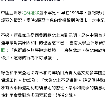
中國亞洲象
種群遷移
並不罕見。 早在1995年，就記
護區的情況，當時5頭亞洲象向北擴散到普洱市，之後記
不過，短鼻家族從西雙版納北上直到昆明，是在中國首
連專家對其原因和目的也困惑不已。 雲南大學亞洲象研
體
：「象群處在無序遊走狀態，一直往北走，往北由於
稀少，這樣的行為不可思議。 」
綠色和平東亞地區森林和海洋項目負責人潘文婧多年關
保護工作。 她認為：「大象北上不是遷徙。 這是個特
象有因季節週期利用棲息地的習性，旱季和雨季的棲息地
性利用會受到許多因素影響，她補充說。