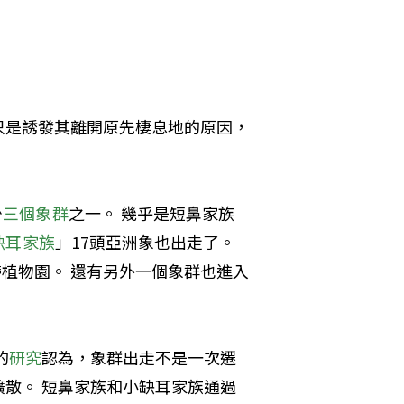
只是誘發其離開原先棲息地的原因，
少
三個象群
之一。 幾乎是短鼻家族
缺耳家族
」17頭亞洲象也出走了。 
帶植物園。 還有另外一個象群也進入
的
研究
認為，象群出走不是一次遷
散。 短鼻家族和小缺耳家族通過