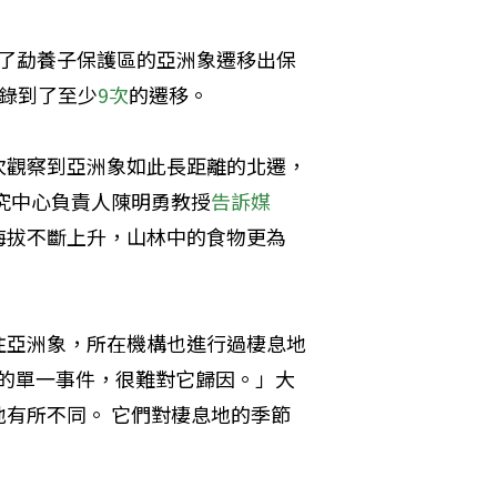
錄到了勐養子保護區的亞洲象遷移出保
錄到了至少
9次
的遷移。
次觀察到亞洲象如此長距離的北遷，
究中心負責人陳明勇教授
告訴媒
海拔不斷上升，山林中的食物更為
注亞洲象，所在機構也進行過棲息地
殊的單一事件，很難對它歸因。」大
有所不同。 它們對棲息地的季節