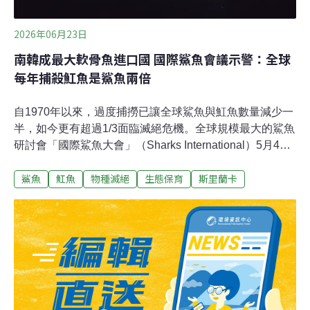
2026年06月23日
南韓成最大軟骨魚進口國 國際鯊魚會議示警：全球
每年捕殺魟魚是鯊魚兩倍
自1970年以來，過度捕撈已讓全球鯊魚與魟魚數量減少一
半，如今更有超過1/3面臨滅絕危機。全球規模最大的鯊魚
研討會「國際鯊魚大會」（Sharks International）5月4～
8日在斯里蘭卡首都可倫坡（Colombo）登場，超過800名
鯊魚
魟魚
物種滅絕
生態保育
斯里蘭卡
研究人員與保育人士參與。從全球鯊魚貿易、魟魚生存危
機、保育成效到如何強化監測與執法，一起來看會中發表
了哪些最新研究成果。鯊魚肉貿易成焦點科學家首次發表
了關於鯊魚與魟魚肉貿易的最新研究，這也是捕撈壓力居
高不下的主因。過去外界多把焦點放在魚翅貿易——以單
位重量而言，這是鯊魚最有價值的部位——鯊魚與魟魚肉
貿易長期受到忽視。根據2021年世界自然基金會
（WWF）的報告，肉品的價值其實更高，2012年至2019