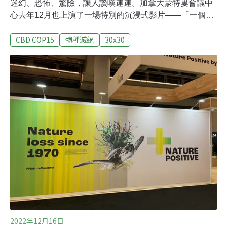
迷幻、恐怖、驚險，讓人讚嘆連連。加拿大蒙特婁會議中
心去年12月也上演了一場特別的沉浸式影片——「一個世
界一次機會」（One World One Chance）。這個特別的
CBD COP15
物種滅絕
30x30
影片在聯合國生物多樣性大會（COP15）期間展出，讓各
國代表在緊繃不讓步的談判攻防中，也能想見地球的美
好。會議最終交出成績單，近200國達成「30x30」協議，
承諾要在2030年前保護至少30%的陸地及海洋。讓我們一
起來看看，國際談判桌之外，還有哪些不一樣的花絮吧！
「一個世界一次機會」沉浸式電影院「一個世界 一次機
會」展出地點就在蒙特婁會議中心一樓，這裡有個加拿大
最大的沉浸式影院OASIS Immersion。影片由國家地理雜
誌策劃。在短短的12分鐘內，觀眾被全球的自然美景環
繞。在影像與音效的帶領下，觀眾潛入深海、俯瞰森林、
步行在極冰上或就近觀察生物。影片的最後提醒人們，許
2022年12月16日