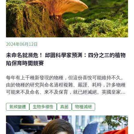
2024年06月12日
未命名就瀕危！ 邱園科學家預測：四分之三的植物
陷保育時間競賽
每年有上千種新發現的物種，但這份喜悅可能維持不久。
由於物種的研究與命名過程複雜、嚴謹、耗時，許多物種
可能來不及命名、來不及保育，就已經滅絕。英國皇家植
物園邱園（Royal Botanic Gardens, Kew）2023年報告指
氣候變遷
生物多樣性
真菌
物種滅絕
出，全球超過90%的真菌及高達十萬種的維管束植物尚未
被發現或未完成命名，它們面臨極高的滅絕風險。科學家
呼籲投注資源，並納入更多在地參與者，避免為時已晚。
與時間競賽：越慢發現 滅絕風險越高邱園是世界上現存最