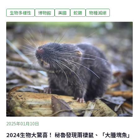
的博物館。但比起「最大蛇類博物館」的名號，科學家更
生物多樣性
博物館
美國
蛇類
物種滅絕
興奮的是能有更多標本來進行研究。畢生研究收藏慷慨捐
贈 密西根大學成蛇類研究重鎮豪克（Lynne Houck）與阿
諾德（Stevan Arnold）是密西根大學畢業校友，自奧勒岡
州立大學退休後，決定將畢生研究與收藏的蛇類與兩棲類
標本捐給母校。這批巨量收藏品包含各種蛇類、蠑螈等，
光是盤點與收納就是一件大工程。「我有自信，我們會是
世界上蛇類收藏品最多的（博物館），」密西根大學動物
學博物館管理員史奈德（Greg Schneider）表示，這批標
本中至少有3萬隻蛇，讓博物館的蛇類收藏增至6萬5000至
7萬件，超越美國自然史博物館。對研究人員來說，「最
多蛇類收藏品」的名號並非重點。他們最興奮的是可以利
用如
2025年01月10日
2024生物大驚喜！ 秘魯發現兩棲鼠、「大腫塊魚」