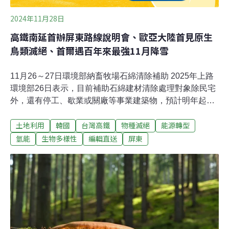
2024年11月28日
高鐵南延首辦屏東路線說明會、歐亞大陸首見原生
鳥類滅絕、首爾遇百年來最強11月降雪
11月26～27日環境部納畜牧場石綿清除補助 2025年上路
環境部26日表示，目前補助石綿建材清除處理對象除民宅
外，還有停工、歇業或關廠等事業建築物，預計明年起優
先納入「畜牧場」為補助對象，估算全台有約4621家畜牧
土地利用
韓國
台灣高鐵
物種滅絕
能源轉型
場還有石綿建築物。（中央社報導）中國籍鈺洲啟航輪擱
淺野柳 航港局防污抽5噸餘油中國籍船隻鈺洲啟航輪擱淺
氫能
生物多樣性
編輯直送
屏東
於野柳，為了避免油污污染海洋，航港局25日啟動首次抽
油作業，順利抽出5噸餘油，預計29日進行第2次抽油作
業。（中央社報導）高鐵南延屏東路線說明會 鐵道局：採
對民眾衝擊最少方式