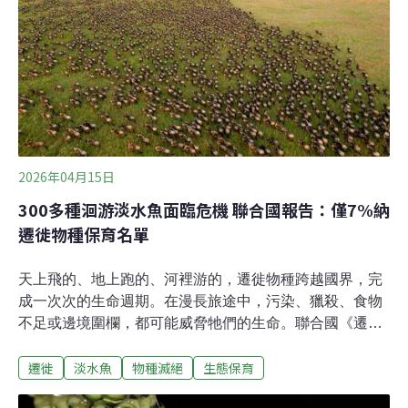
測，為猛禽保育與遷徙研究再添紀錄。（中央社 報導）
2026年04月15日
300多種洄游淡水魚面臨危機 聯合國報告：僅7%納
遷徙物種保育名單
天上飛的、地上跑的、河裡游的，遷徙物種跨越國界，完
成一次次的生命週期。在漫長旅途中，污染、獵殺、食物
不足或邊境圍欄，都可能威脅牠們的生命。聯合國《遷徙
物種保育公約》（CMS）3月召開大會，將40種生物納入
遷徙
淡水魚
物種滅絕
生態保育
公約保護，並強調跨國合作的重要性。大會首度發表迴游
性淡水魚報告，淡水魚提供豐富的糧食，卻僅24種納入公