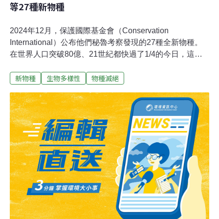
等27種新物種
2024年12月，保護國際基金會（Conservation
International）公布他們秘魯考察發現的27種全新物種。
在世界人口突破80億、21世紀都快過了1/4的今日，這消
息格外令人振奮。地球上依然存在無數奧妙等待我們去發
新物種
生物多樣性
物種滅絕
現與保護。自然寶藏 38天發現27種新生物《史密森尼》
（Smithsonian）報導，保護國際基金會的遠征隊於2022
年6至7月在秘魯奧托梅奧（Alto Mayo）進行38天考察，
一口氣發現27種全新物種，包含四種哺乳動物、八種魚
類、三種兩棲類還有10種蝴蝶等，成為2024年底生物界的
大驚喜。團隊發表了474頁的完整報告。奧托梅奧不是人
跡罕至的地區，這塊夾在安地斯山脈與亞馬遜雨林之間的
森林地帶，住有28萬人，村莊散布在森林和溪流之間。保
護國際基金會快速評估計畫主任拉森（Trond Larsen）告
訴《紐約時報》，這裡受到人類很深的影響，原以為生物
多樣性應該不高，