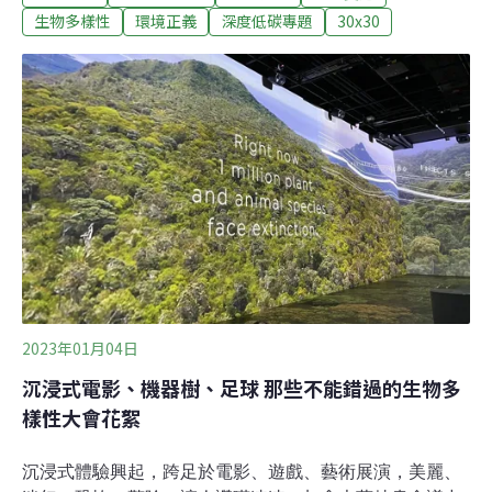
樣性公約》大會二度遇見金，特別邀他替台灣讀者現身說
生物多樣性
環境正義
深度低碳專題
30x30
法，一窺這個年紀的小朋友為什麼如此關注生態危機。
《環境資訊中心》 問（以下簡稱問）：很高興在《生物多
樣性公約》大會遇見你，你為什麼想來參加這個大會？金
答（以下簡稱答）：為了不製造碳排放，從2021年開始，
我立定了之後都不搭飛機的目標。我也希望能夠參加氣候
大會，但去年大會地點在埃及，實在太遠了。生物多樣性
大會地點在蒙特婁，不用搭飛機。所以，我跟媽媽一路從
多倫多開了將近八個小時的車過來。
2023年01月04日
沉浸式電影、機器樹、足球 那些不能錯過的生物多
樣性大會花絮
沉浸式體驗興起，跨足於電影、遊戲、藝術展演，美麗、