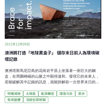
查，拖延兩年的案件，桃園市府、環評委員等相關單位無
一人發言表示意見，會議不到20分鐘，在一片沉默中火速
通過環評大會。（聯合報報導）
2021年12月09日
澳洲將打造「地球黑盒子」 儲存末日前人為環境破
壞記錄
澳洲塔斯馬尼亞島的花崗岩平原上坐落著一座巨大的鋼
盒，在周圍崎嶇的山脈之中顯得違和。發現它的未來人，
若能破解其中記錄的訊息，就能拆解前一次世界末日的事
發經過。地球黑盒子將記錄所有氣候災難資訊這個裝置叫
物種滅絕
太陽能
能源轉型
環境污染
澳洲
做「地球黑盒子」（Earth’s Black Box），盒子內會裝滿
由太陽能電池板供電的硬碟，用來記錄和保存關於全球最
氣候變遷
深度低碳新聞
嚴峻挑戰的即時科學資訊和分析，包括氣候變遷、物種滅