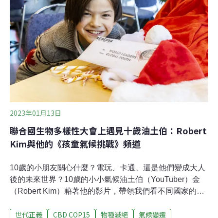
古老的植物園之一，也是國際植物研究的重鎮。2023年
底，邱園發表《世界植物和真菌現狀》（State of the
World's Plants and Fungi）報告指出，已知的維管束植物
約有35萬種，雖然科學家努力不懈，加快研究速度，仍有
10萬個物種未完成命名。以此速度，3/4的維管束植物可能
會在研究完成前滅絕。另一項極為缺乏研究的物種是真
菌。報告估計，全球約
2023年01月13日
聯合國生物多樣性大會上遇見十歲油土伯：Robert
Kim與他的《孩童氣候挑戰》頻道
10歲的小朋友關心什麼？電玩、卡通、還是他們變成大人
後的未來世界？10歲的小小氣候油土伯（YouTuber）金
（Robert Kim）藉著他的影片，帶領我們看不同國家的年
輕人，甚至是年紀比他更小的小孩，所關注的氣候變遷、
世代正義
CBD COP15
物種滅絕
氣候變遷
生態跟環境問題。環境資訊中心記者在2022年的《生物多