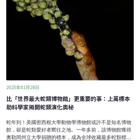
約的保護傘之下，急需保育行動。1/2保育物種仍陷危機
《遷徙物種保育公約》第15屆締約方大會（CMS
COP15）3月23-29日在巴西坎波韋爾迪（Campo
Verde）召開，132國與歐盟代表與會。會中確定雪鴞、無
溝雙髻鯊（Sphyrna mokarran）、巨水獺（Pteronura
brasiliensis）、條紋鬣狗（Hyaena hyaena）等40種生物
列入國際保育名單，締約國須依法保護、恢復棲地、減少
遷徙障礙。會前公布的《全球遷徙物種狀態》（State of
the Worl
2025年01月28日
比「世界最大蛇類博物館」更重要的事：上萬標本
助科學家揭開蛇類演化奧秘
蛇年到！美國密西根大學動物學博物館或許不是知名博物
館，卻是蛇類愛好者嚮往之地。一年多前，該博物館獲得
奧勒岡州立大學捐贈的標本，成為全球收藏最多蛇類標本