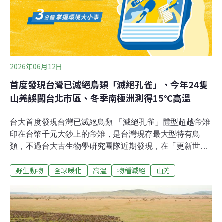
年間，全球鯊魚以及魟魚肉貿易總額高達26億美元，遠高
於魚翅的15億美元。由於現行貿易體系允許貨物僅需標示
鯊魚或魟魚，貿易數據很難精確掌握。此外研究人員指出
2026年06月12日
首度發現台灣已滅絕鳥類「滅絕孔雀」、今年24隻
山羌誤闖台北市區、冬季南極洲測得15°C高溫
台大首度發現台灣已滅絕鳥類 「滅絕孔雀」體型超越帝雉
印在台幣千元大鈔上的帝雉，是台灣現存最大型特有鳥
類，不過台大古生物學研究團隊近期發現，在「更新世時
期」曾存在體型比帝雉更大的鳥類，是台灣化石紀錄中首
野生動物
全球暖化
高溫
物種滅絕
山羌
次證實存在的已滅絕鳥類物種。台大團隊已將該物種正式
命名為「滅絕孔雀」。（公視 報導）猛禽傷癒飛越3000公
里北返 金管處衛星追蹤記錄金管處以衛星追蹤傷癒東方
鵟等猛禽，確認其飛越逾3000公里北返。金管處表示，今
年首啟衛星發報器追蹤計畫，讓醫療照護延伸至野外監