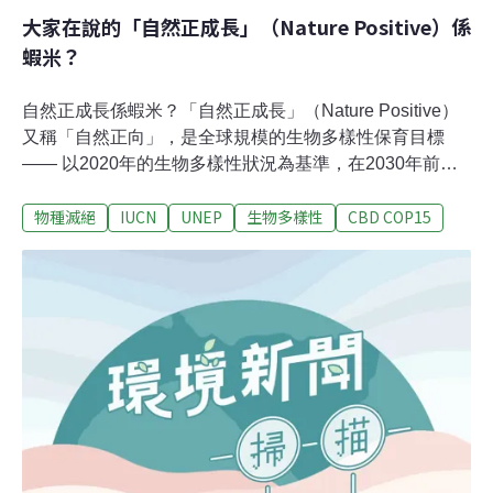
大家在說的「自然正成長」（Nature Positive）係
蝦米？
自然正成長係蝦米？「自然正成長」（Nature Positive）
又稱「自然正向」，是全球規模的生物多樣性保育目標
—— 以2020年的生物多樣性狀況為基準，在2030年前遏
止生物多樣性流失。先恢復到2020年的水準，再持續邁向
物種滅絕
IUCN
UNEP
生物多樣性
CBD COP15
正成長，目標是2050年完全恢復生態系。為什麼要提出自
然正成長？過去幾十年來，生態環境持續惡化，許多物種
瀕臨滅絕甚至已經滅絕。因此倡議者提出2030年自然正成
長，希望寫入聯合國《2020年後全球生物多樣性綱要》，
以此做為各國扭轉生物多樣性流失的終極目標。就像淨零
排放（Net Zero）是國際減緩氣候變遷的目標一樣，保育
團體期待自然正成長能成為國際生態保育的目標。如何達
成自然正成長？