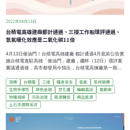
2022年04月13日
台積電高雄建廠都計通過、三接工作船環評通過、
氫氣暖化效應是二氧化碳11倍
4月13日催油門！台積電高雄建廠 都計通過4月底前公告實
施台積電進駐高雄「催油門」建廠，繼昨（12日）環評案
審議通過後，高市都發局今指出，台積電高煉廠第一期設
廠用地都市計畫已獲內政部都委會審議通過，將於4月底
藻礁
台積電
三接
糧食安全
氫能
氣候變遷
前發布實施，預計5月份土地點交及廠商取得建照，6月份
優先施作工區開口、便道及排水等園區公共設施，讓園區
生物多樣性
綠色金融
焚化爐
編輯直送
電動車
公共設施及台積電建廠同步動工。（自由時報報導）中油
物種滅絕
污染治理
能源轉型
再生能源
毀0.58公頃藻礁 環評大會一片沉默20分鐘火速通過2020
土石流潛勢溪流
年3月中油三接工作船「東坪8號」擱淺造成0.58公頃藻礁
受損，中油提出強化船舶硬體設施、長期監測受損藻礁
區、研擬未來海象衝擊等因應對策，今天送環評大會審