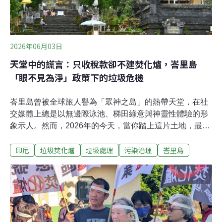
2026年06月03日
天堂中的謊言：只收稅款卻不建焚化爐，峇里島
「眼不見為淨」政策下的垃圾危機
峇里島曾被全球旅人譽為「眾神之島」的熱帶天堂，在社
交媒體上總是以無邊際泳池、梯田綠意與神靈性體驗的形
象示人。然而，2026年的今天，當你踏上這片土地，最先
迎接你的可能不是雞蛋花的清香，而是一股揮之不去的、
印尼
垃圾焚化爐
垃圾處理
污染治理
峇里島
帶有塑膠焦味的煙霧。這股煙霧，正是峇里島廢棄物管理
體系徹底崩潰的訊號。長期以來，我們習慣於消費這座島
嶼的美麗，卻選擇無視美麗背後的代價。根據印尼中央統
計局（BPS）2026年上半年的最新報告，進入峇里島的外
籍遊客數較去年同期罕見下滑了 5.23%，星級飯店住房率
僅維持在56%左右。以我個人經營的民宿為例，Uluwatu
同區域的民宿都在打折吸引客源，卻仍然比前兩年還要低