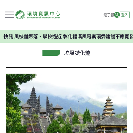
電子報
登入
機離聚落、學校過近 彰化福漢風電案環委建議不應開發
垃圾焚化爐