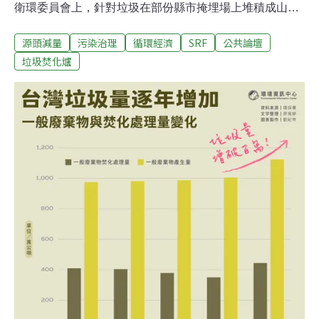
衛環委員會上，針對垃圾在部份縣市掩埋場上堆積成山，
從2018年的21萬噸成長到2023年底的84萬噸，六年增加4
源頭減量
污染治理
循環經濟
SRF
公共論壇
倍的嚴峻問題表示，「目前全國有24座焚化廠正在升級整
備，預計每年可處理廢棄物總量能約650萬噸，加上正在
垃圾焚化爐
興建的5座，預計2027年29廠總處理量能可達每年700萬
噸，最快2036年可將這84萬噸暫置垃圾完全去化。」「因
此針對短中長程規畫，彭啟明指出，短程將協調各縣市推
動固體再生燃料（SRF）的廢棄物循環；中程則提升焚化
爐處理量能，預計2027年總處理量達每年700萬噸；長程
則在今年底推出「資源循環法」草案，讓廢棄物轉廢為
能。」要12年才能去化84萬噸的暫置垃圾，而且短中長程
政策規劃都強調焚化/SRF，等於延續前環保署長張子敬時
代復活的焚化政策：讓垃圾山堆得越來越高、越來越多，
焚