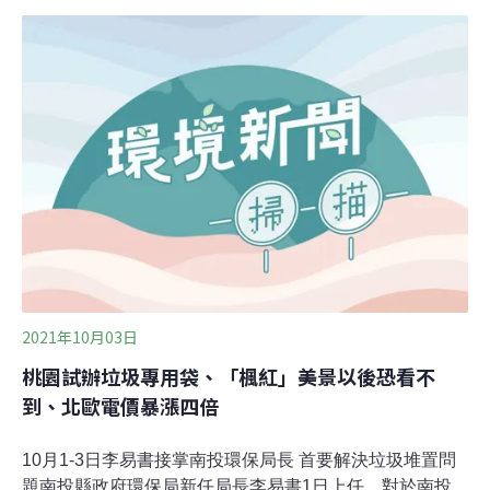
水產保險商品近年來極端氣候變遷，農漁業天然災害頻
傳，為了協助漁民降低低溫所造成的養殖損失，農委會今
年推出溫度型參數水產保險商品，包括專池或混養虱目
魚、吳郭魚及鱸魚等水產品項，提供漁民投保。但以雲林
來說，雖然由雲縣府、中央各補助1/3，養殖戶自付1/3保
費，但須以氣象站氣溫顯示10°C達10小時以上，才能啟動
理賠，目前投保意願低。（公視新聞報導）
2021年10月03日
桃園試辦垃圾專用袋、「楓紅」美景以後恐看不
到、北歐電價暴漲四倍
10月1-3日李易書接掌南投環保局長 首要解決垃圾堆置問
題南投縣政府環保局新任局長李易書1日上任，對於南投