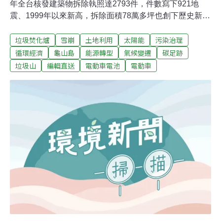
年全台核發建築物拆除執照達2793件，件數寫下921地
震、1999年以來新高，拆除面積78萬多坪也創下歷史新
猷，約是大安森林公園（7.8萬坪）的十倍。其中，住宅有
垃圾焚化爐
雪崩
土地利用
太陽能
污染治理
1447件，共計4148戶，面積達19.2萬坪。房仲分析，近年
房價飆漲，加上政策優惠助攻，提升地主參與老屋重建意
循環經濟
龜山島
能源轉型
氣候變遷
碳足跡
願。（中央社報導）減燒紙錢降空污 環保署攜四大超商推
垃圾山
編輯直送
電動車電池
電動車
以功代金環保署今天表示，1月起結合四大超商推動以功
代金的代收管道，籲請民眾共同響應環境友善祭祀新措
施，為新的一年增添功德。環保署與各縣市環保局共同推
動環境友善祭祀，2021年推動紙錢集中燒（包括減燒）數
量達2.2萬公噸，為2017年的1.8倍，推動以功代金金額達
4500萬元，相較106年推動金額也成長4.8倍；初步估算
2021年於春節期間推動環境友善祭祀所減少PM2.5污染相
當1000輛一至三期柴油車行駛一年的排放量