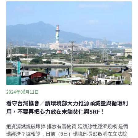
影響茶葉與稻米南投縣長期委外焚燒垃圾，縣府去
（2024）年開始評估在縣內蓋焚化爐。縣府將一處位於名
間鄉新民村的公有地評為優先場址，南投縣環保局昨日在
新民村信仰中心代天宮舉辦兩場說明會。當地民眾綁著頭
巾、搬出大型珍珠奶茶模型，站在繫著「誓死抗爭」布條
的電子花車前召開記者會抗議。年邁的農民擔憂表示，
「我就靠這塊土地生活，如果被污染，我們農民怎麼
辦？」種植芭樂的農民彭朋川也透露，已有長年合作的客
戶聽聞芭樂產區要蓋焚化爐，擔心影響品質。焚化爐預定
地面積約7.3公頃，為國有財產署土地，長期放租給當地農
民，
2024年06月11日
看守台灣協會／請環境部大力推源頭減量與循環利
用，不要再把心力放在末端焚化與SRF！
把資源燃燒破壞掉 排放有害物質 延續線性經濟規模 是循
環經濟？據報導，日前（6日）環境部長彭啟明在立法院