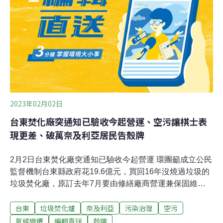
成長33%。環保署環境督察總隊簡任技正劉俊廸指出，環
保署近年擴大計算一般廢棄物來源，例如2018年起一般辦
公大樓產出的餐盒、衛生紙等「事業員工生活垃圾」計為
一般廢棄物；2022年起，又將過去忽略不計的「非常態性
產出」也併入計算，例如民眾參
2023年02月02日
台東焚化廠突通知已驗收今起營運、空污讓棋士表
現更差、破萬奈及利亞居民告殼牌
2月2日台東焚化廠突通知已驗收今起營運 環團籲成立公民
監督機制台東縣政府花19.6億元，買回16年沒燒過垃圾的
垃圾焚化廠，原訂去年7月要由修繕廠商營運兼保固維護
兩年，但一直沒有通過驗收，延後燒垃圾。不過卻在兩天
台東
垃圾焚化爐
奈及利亞
污染治理
空污
前，焚化廠通過驗收，環保局立刻通知各鄉鎮公所和當地
里長，2日垃圾就可送進焚化廠開始燒垃圾。這個消息傳
氣候變遷
編輯直送
殼牌