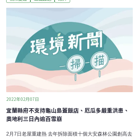
出，當地居民很錯愕，連焚化廠操作營運監督委員會都不
知情，擔心空氣污染，環團呼籲縣議會，趕快成立公民監
督機制。（公視新聞網報導）北竿機場改善環評案再審 補
爆破影響海域減輕措施為確保飛航安全，民航局提出北竿
機場跑道改善計畫環評案，環委建議本案補正後再審。民
航局昨日說明，爆破作業時覆蓋防爆毯，降低粉塵逸散；
開炸後倘若發現疑似有殘留未爆的爆炸物，會停止作業並
設立警戒線，依標準作業流程處理殘留爆炸物。
2022年02月07日
宜蘭縣府不支持龜山島蓋飯店、厄瓜多嚴重洪患、
奧地利三日內逾百雪崩
2月7日老屋重建熱 去年拆除面積十個大安森林公園創高去