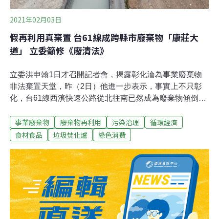
2021年02月03日
假再利用真棄置 台61線成跨縣市廢棄物「康莊大
道」 立委籲修《廢清法》
立委洪申翰1日才召開記者會，揭露彰化淪為事業廢棄物
非法棄置天堂，昨（2日）他進一步表示，事實上不只彰
化，台61線西濱快速公路從北往南已然成為廢棄物傾倒的
「康莊大道」。立委蘇巧慧也質疑，依據環保署統計，去
事業廢棄物
廢棄物再利用
污染治理
循環經濟
年有超過8成事業廢棄物被「再利用」，但若真照環保署
流程處理，「怎麼還會有棄置的問題，到底流出了多少無
食材食品
垃圾焚化爐
綠色消費
法掌握的量？」針對廢棄物遍地烽火的亂象，洪申翰等立
委2日舉行「事業廢棄物管理與市場流向追蹤公聽會」，
要求環保署應就《廢棄物清理法》修法草案，提出對末端
不法棄置現況的具體回復機制與責任追溯作法，並從源頭
檢討、重建可被落實的廢棄物再利用管理制度。環保署則
表示，將持續蒐集各界意見，在今年6月底提出《廢清
法》修正草案。從末端清除到源頭管制 立委揭廢棄物治理