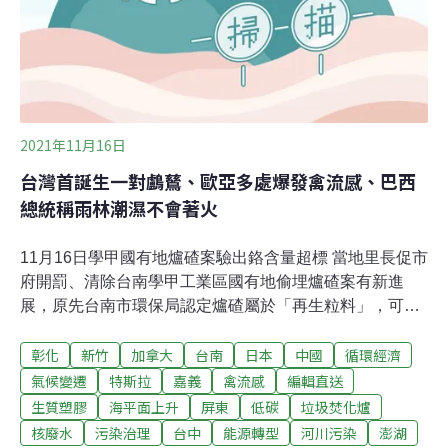
放的錢要還給台灣人」。（中央社報導）
2021年11月16日
台灣首誕生一對鸕鶿、歐亞多處爆發禽流感、巴西
總統稱雨林潮濕不會著火
11月16日學甲國有地爐碴案驗出鉻含量超標 當地里長促市
府開罰、清除台南學甲工業區國有地偷埋爐碴案有新進
展，原先台南市環保局認定爐碴屬於「再生粒料」，可以
作為停車場舖面。但立委、當地里長等人在8月份開挖
彰化
新竹
加拿大
台南
日本
中國
循環經濟
後，發現爐碴粒徑超過5公分，質疑根本不是再生粒料，
並且進一步將樣本送驗，確認爐碴的「鉻」含量超標，判
氣候變遷
特斯拉
嘉義
禽流感
編輯直送
斷學甲爐碴是非法掩埋，國有財產署將移請檢調處理。
生質塑膠
海平面上升
屏東
低碳
垃圾焚化爐
（公視新聞報導）極端氣候農損頻傳 農委會推溫度型參數
核廢水
污染治理
台中
能源轉型
河川污染
澎湖