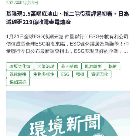
2022年01月24日
基隆現1.5萬噸底渣山、核二除役環評過初審、日為
減碳砸219億收購泰電爐廠
1月24日全球ESG浪潮來臨 仲量聯行：ESG分數有利公司
價值成長全球ESG浪潮來臨，ESG儼然躍居為新顯學！仲
量聯行今日公布最新調查指出，ESG表現良好的企業，信
用評等較高，公司價值也通常較能持續成長，有正面影響
垃圾焚化爐
污染治理
非洲豬瘟
能源轉型
輻射
企業發展，ESG分數更有利於公司價值成長；調查顯示，
有高達76％的法人投資者，有興趣ESG投資。仲量聯行董
氣候變遷
生物多樣性
ESG
種樹
資源回收
事總經理趙正義表示，雖然ESG會增加硬體設備升級等支
編輯直送
出成本，但仍有利於營業收入增加、碳稅減免、建築維護
成本減少等，就長期來看對於公司發展及價值成長有正向
助益。（工商時報報導）辜寬敏捐贈市值逾1億元土地 協
助台電設置綠電總統府資政辜寬敏今天捐贈給台電，位於
彰化縣逾四公頃、市值超過新台幣1億元的土地，台電將
用於開發再生能源，創下民間捐贈土地開發綠能首例。辜
寬敏說，父親過世前交代他對台灣多做點事，「台灣人寄