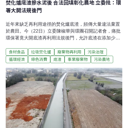
焚化爐底渣摻水泥後 合法回填彰化農地 立委批：環
署大開法規後門
近年來缺乏再利用途徑的焚化爐底渣，頻傳大量違法棄置
於農田。今（22日）立委陳椒華與環團召開記者會，痛批
環保署竟大開底渣再利用法規後門，允許底渣在添加少許
水泥後，以「低密度再生透水混凝土」的名義回填農地，
食材食品
垃圾焚化爐
廢棄物再利用
污染治理
對此陳椒華呼籲農委會修法明定罰則，要求環保署將不當
條文刪除。環團揭露，彰化縣率先利用法規漏洞，核准焚
循環經濟
綠色消費
底渣
事業廢棄物
污染農地
化底渣回填農牧用地，目前已有三個場址以「低密度再生
透水混凝土」的名義，將合計高達2萬5958公噸的焚化爐
底渣回填到農牧用地，現場測出數種重金屬嚴重超標，遇
水恐溶出污染土壤及地下水。底渣再利用法規修出漏洞 竟
能合法回填農地全台24座焚化廠每日燒掉近2萬噸垃圾，
每年產生近90萬噸底渣。過往底渣主要透過掩埋處理，近
年來隨著掩埋場逐漸飽和，環保署積極推動底渣再利用，
將底渣處理成再生粒料，應用於道路填築等公共工程用
途，盼讓廢棄物成為資源，並增加底渣去化管道。