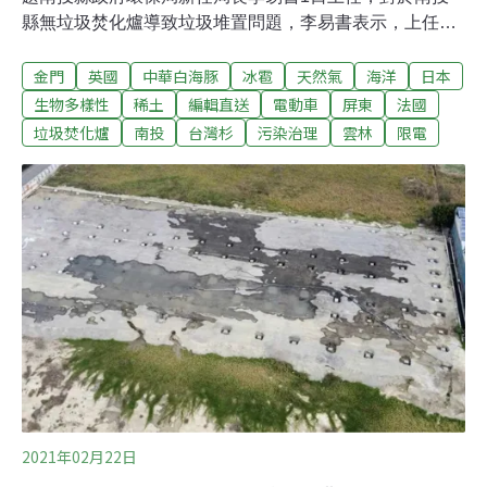
縣無垃圾焚化爐導致垃圾堆置問題，李易書表示，上任後
著手規劃透過縣市合作，解決南投的垃圾問題，並發展綠
金門
英國
中華白海豚
冰雹
天然氣
海洋
日本
色再生能源。南投縣每天產生約250公噸垃圾，將加強宣
導垃圾分類、資源回收觀念，落實垃圾減量政策，並建置
生物多樣性
稀土
編輯直送
電動車
屏東
法國
自主垃圾處理設施，朝向綠能化方式，同時達到解決垃圾
垃圾焚化爐
南投
台灣杉
污染治理
雲林
限電
處理及發展綠色再生能源的雙重目標。（中央社報導）金
門海廢變身裝置藝術 籲重視海洋生態金門陶藝家王明宗以
廢棄保麗龍創作中華白海豚、慈濟基金會用寶特瓶製作
「鯨魚的眼淚」，成為金門海洋日活動吸睛所在；同時凸
顯了解決海洋廢棄物的問題，刻不容緩。（中央社報導）
2021年02月22日