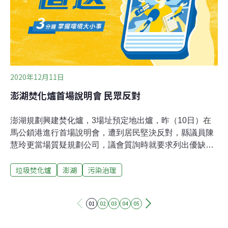
亂象 根據環保署統計，2020年共有1951萬噸的事業廢棄
物產生，其中有高達85%進行「再利用」處理，15%以焚
化處理。然而，近年來事業廢棄物違
2020年12月11日
澎湖焚化爐首場說明會 民眾反對
澎湖規劃興建焚化爐，3場址預定地出爐，昨（10日）在
馬公鎖港進行首場說明會，遭到居民堅決反對，縣議員陳
慧玲更當場質疑規劃公司，議會質詢時就要求列出優缺
點，卻只有規劃報告，認為後續2場不用再辦理。依照環
垃圾焚化爐
澎湖
污染治理
保局規劃，初步勘選3處適宜之場址，分別位於馬公市
（鎖港南段1地號等4筆土地，面積約6.6公頃）、湖西鄉
（龍門南段1203地號及龍門北段1231地號等共27筆土
01
02
03
04
05
地，面積約17.9公頃）及白沙鄉（後寮南段533地號等12
筆土地，面積約60.6公頃），3處候選場址均屬公有土地，