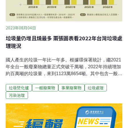
2023年08月04日
垃圾量仍增且燒最多 兩張圖表看2022年台灣垃圾處
理現況
國人產生的垃圾一年比一年多。根據環保署統計，繼2021
年全台一般廢棄物總量正式突破千萬噸，2022年持續增加
約百萬噸的垃圾量，來到1123萬8654噸。其中包含一般垃
圾42.7%、資源垃圾52.9％及4.3%的廚餘。去（2022）年
垃圾焚化爐
一般廢棄物
事業廢棄物
垃圾處理
垃圾焚化量更創下環保署公開統計以來的最高紀錄。本文
以兩張圖表說明2022年台灣垃圾處理現況。一、六都垃圾
污染治理
量皆成長，新北人均垃圾較前年增33%2022年六都垃圾量
皆有成長，與2021年相較，成長幅度前三名依序為新北
（51.3萬噸）、台中（26萬噸）、高雄（17.6萬噸）。其
中，新北市2022年垃圾總量來到207.9萬噸，人均垃圾量