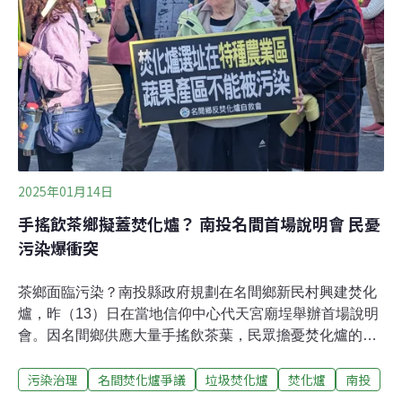
迷。這是市場對環境惡化最誠實的投票。當「觀光天堂」
的空氣變得灼人肺腑，旅人的腳步自然不再駐足。
2025年01月14日
手搖飲茶鄉擬蓋焚化爐？ 南投名間首場說明會 民憂
污染爆衝突
茶鄉面臨污染？南投縣政府規劃在名間鄉新民村興建焚化
爐，昨（13）日在當地信仰中心代天宮廟埕舉辦首場說明
會。因名間鄉供應大量手搖飲茶葉，民眾擔憂焚化爐的落
塵及排水影響農產品質及生計，近百名在地居民、農民及
污染治理
名間焚化爐爭議
垃圾焚化爐
焚化爐
南投
環團成員高喊「南投不需要焚化爐」、「誓死反抗到
底」，與現場警方發生肢體衝突。名間將蓋焚化爐 民眾憂