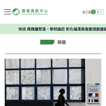
電子報
登入
快訊
風機離聚落、學校過近 彰化福漢風電案環委建議不應開發
英國