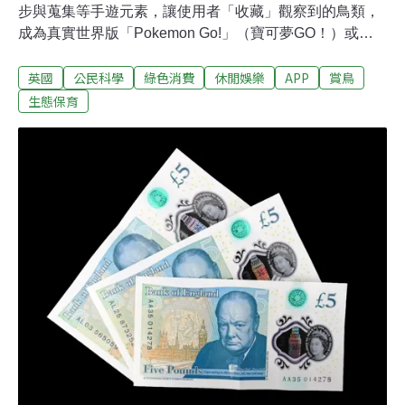
步與蒐集等手遊元素，讓使用者「收藏」觀察到的鳥類，
成為真實世界版「Pokemon Go!」（寶可夢GO！）或
「Pikmin Bloom」（皮克敏）。Birdex使用者出門時，每
英國
公民科學
綠色消費
休閒娛樂
APP
賞鳥
目擊一隻鳥就能蒐集「卡片」累積積分。越不尋常、越稀
有的物種，還能得到更多積分和獎勵。使用者彼此可以加
生態保育
入好友，看誰的目擊紀錄更好。程式開發者之一、年僅24
歲的史考特（Harry Scott）告訴《BBC》，開發初衷是讓
年輕人多接觸自然活動。史考特說，「我認為賞鳥和《寶
可夢》有很多相似的地方。」儘管有人認為，常掏出手機
會打斷賞鳥的自然體驗，但史考特對《衛報》表示，開發
這款App的目的是讓科技變成學習工具。「希望讓人們花
在手機上的時間具有正面意義。」「收集成套的東西，本
身就是種樂趣，不是嗎？」生活在倫敦的使用者威廉斯
（Michelle Williams）受訪時表示，