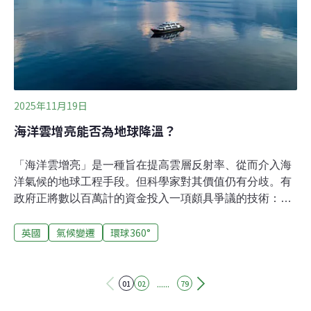
2025年11月19日
海洋雲增亮能否為地球降溫？
「海洋雲增亮」是一種旨在提高雲層反射率、從而介入海
洋氣候的地球工程手段。但科學家對其價值仍有分歧。有
政府正將數以百萬計的資金投入一項頗具爭議的技術：海
洋雲增亮（marine cloud brightening，簡稱MCB）。支持
英國
氣候變遷
環球360°
者認為，這項技術能透過增強海洋上空雲層的反射能力來
為地球降溫。但它是否真的可行？又是否應該這樣做？早
在1990年，曼徹斯特大學的科學家就提出透過噴灑海水增
強雲層反射率來為地球降溫的構想。與許多其他旨在調控
......
01
02
79
地球溫度的理論一樣，這個想法始終存在爭議。2025年