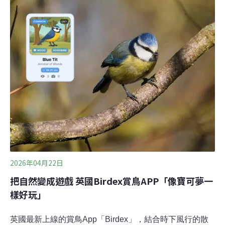
魚面臨死亡威脅，包括鯡魚、歐洲鱸魚、大西洋鮭，以及
被列為極度瀕危的歐洲鰻鱺。日前，更有多個環保團體指
控，開發商刻意美化數據、誤導大眾。欣克利角C第一反
應爐的預計商轉時間已延後至2030年。保護英國關鍵潮汐
生態區承建此核電廠的法國電力公司（EDF）聲稱投入了
7億英鎊（約新台幣296億元）建立魚類保護措施，包括5
億英鎊的特殊低速進水口、1.5億英鎊的魚類回收與放流系
統，與最受矚目的，5000萬英鎊的聲學驅魚裝置。這個被
媒體戲稱為「魚類迪斯可」（fish disco）的裝置，
2026年04月22日
把自然變成遊戲 英國Birdex賞鳥APP「像寶可夢一
樣好玩」
英國最新上線的賞鳥App「Birdex」，結合時下風行的散