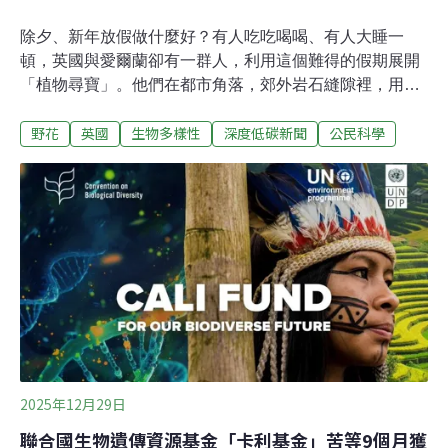
除夕、新年放假做什麼好？有人吃吃喝喝、有人大睡一
頓，英國與愛爾蘭卻有一群人，利用這個難得的假期展開
「植物尋寶」。他們在都市角落，郊外岩石縫隙裡，用手
機記錄在寒冬綻放的野花。2026年的新年，不同地方的尋
野花
英國
生物多樣性
深度低碳新聞
公民科學
寶者有共同的斬獲，雛菊、蒲公英綻放，美麗又驚喜。然
而，十幾年的紀錄卻讓專家明白，這恐是「氣候變遷的警
訊」。一同出遊植物尋寶趣新年植物尋寶（New Year
Plant Hunt）是英國與愛爾蘭植物學會（BSBI）每年定期
舉辦的公民科學活動，民眾可個人或組隊參加，用專屬
APP邊走邊留下紀錄，也可返家後再上傳。若不確定植物
種類，也能拍照尋求協助鑑定。尋寶的對象限定是野生與
歸化的開花植物，不包括庭院裡的人工植栽、蕨類、苔蘚
等。這項活動於新年期間舉辦四天，每次以三小時為限。
每年的活動時間略有不同，今年在1月1日到4日舉辦，參
與者有老練的植物學者，也有眼光敏銳的小小尋寶者。主
辦單位強調，即便一無所獲，
2025年12月29日
聯合國生物遺傳資源基金「卡利基金」苦等9個月獲