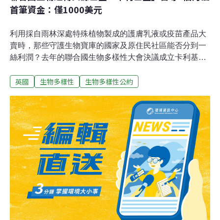
首筆資金：僅1000美元
利用採自雨林深處特殊植物製成的護膚乳液或疫苗產品大
賣時，那些守護生物寶庫的國家及原住民社區能否分到一
絲利潤？去年的聯合國生物多樣性大會決議成立卡利基金
（Cali Fund），要求從生物遺傳資源獲利的企業「應」撥
英國
生物多樣性
生物多樣性公約
出一定比例的利潤回饋到基金。基金啟動9個月後，終於
等到第一筆資金，金額僅1000美元（約新台幣3萬1524
元）。從強制繳交到自願貢獻許多南方國家擁有豐富的生
物多樣性，這些地區的植物、動物、細菌、真菌的遺傳物
質是許多企業開發新產品的關鍵，如疫苗、護膚乳液。過
去要取得這樣技術，須深入山林、海底採集。然而，透過
數位序列資料（digital sequence information，DSI），現
今科學家在線上資料庫就能取得關鍵資訊，且存取權幾乎
沒有限制。去（2024）年聯合國《生物多樣性公約》締約
方大會（CBD COP 16）在哥倫比亞城市卡利舉辦。會中
通過決議，成立「卡利基金」，並要求大型