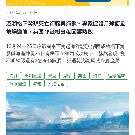
2025年12月26日
澎湖橋下發現死亡海豚與海龜、專家促設月球衛星
墳場避險、英國耶誕樹出租回響熱烈
12月24～25日冷氣團南下奏起海洋悲歌 湖西成功橋下海
豚與海龜陳屍25日有民眾在湖西成功橋下，赫然發現1隻
不明鯨豚還有1隻海龜陳屍，經通報澎湖縣政府農漁局、
岸巡隊安檢所及海保署澎湖工作站人員到場查看，證實為
海豚
編輯直送
澎湖
月球
英國
海洋
循環經濟
綠蠵龜及寬脊露脊鼠海豚，無法展開解剖，都已就地進行
掩埋。而24日也有民眾在小琉球發現一隻死亡海龜，經海
氣候變遷
海龜
人造衛星
保救援網判斷，該個體為玳瑁死亡擱淺，因屍體腐敗無學
術價值，由海巡人員現地掩埋。海保署提醒，切勿撿拾屍
體，保護自身及避免觸法。（自由時報、中央社報導）環
境部促造紙等5業別廢水能源化 2026年上路