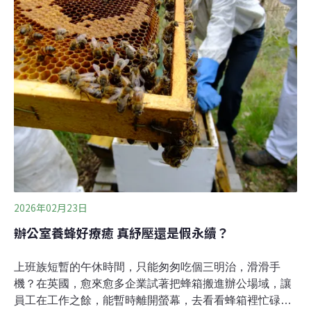
物開口說話你可曾想像過，一向沉默的植物，竟然開口和
你說話，甚至帶領你冥想。它不但有問必答，風趣幽默，
而且使用的還是你最熟悉的語言。劍橋大學植物園今年2
月的最新展覽「會說話的植物」（Talking Plants），主打
的就是這個奇妙的體驗。展覽使用人工智慧（AI），只要
用手機掃描特定的QR Code，就能和展出的植物對話，使
用語音或是文字，最多三分鐘。主辦單位為展出的20種植
物命名，並根據生物特性、歷史與文化淵源賦予它們不同
的個性。像
2026年02月23日
辦公室養蜂好療癒 真紓壓還是假永續？
上班族短暫的午休時間，只能匆匆吃個三明治，滑滑手
機？在英國，愈來愈多企業試著把蜂箱搬進辦公場域，讓
員工在工作之餘，能暫時離開螢幕，去看看蜂箱裡忙碌的