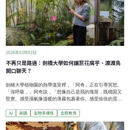
「巢箱」。這項藉由設置「雨燕磚」來保護鳥類的法律修
正案，是由長期關注環境責任的蘇格蘭綠黨（Scottish
Green Party）議員Mark Ruskell提出，並獲得議會中跨黨
派議員的支持。Ruskell也提到
2026年03月02日
不再只是路過：劍橋大學如何讓巨花魔芋、渡渡鳥
開口聊天？
劍橋大學植物園的熱帶溫室裡，「阿奇」正在引導冥想。
「深呼吸，」阿奇說，「想像自己是我的塊莖，既穩固又
堅實。感受濕氣像溫暖的薄霧包裹著你。感受徐徐的震
動，這是小螞蟻在腔室穿梭發出的細碎腳步聲，輕柔的隆
AI
英國
生物多樣性
生態教育
隆作響......。」以沉穩、不疾不徐的聲音引領著冥想的阿奇
（Archie），原來是蟻棲植物，通常生長於東南亞熱帶雨
林，有著碩大而略帶蠟質的葉片，灰褐的膨大莖部。當植