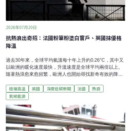
2026年07月20日
抗熱浪出奇招：法國粉筆粉塗白窗戶、英國抹優格
降溫
過去30年來，全球平均氣溫每十年上升約0.26°C，其中又
以歐洲的暖化速度最快，升溫速度是全球平均兩倍以上。
隨著熱浪愈來愈頻繁，歐洲人也開始尋找新奇有效的降溫
方法。6月23日，法國才剛經歷史上最熱的一天。法國民
極端高溫
英國
深度低碳新聞
法國
熱浪
眾開始用白色粉筆粉窗戶降溫，甚至引發搶購潮。近年，
更有英國研究人員發現把希臘優格抹上玻璃能有效降溫，
氣候能源
並拍胸脯保證不會有異味或吸引昆蟲。把窗戶塗白 法國瘋
搶碎粉筆據《BBC》報導，今年夏天，法國多處氣溫突破
40°C，一種原本用來清潔櫥窗與製作塗料的白堊粉，又稱
「默東白粉」（Blanc de Meudon）突然爆紅，甚至賣到
缺貨。根據知名國際科技媒體網站《Tom’s Guide》，以