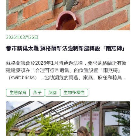
的野生動物。數位媒體《Moby》指出，刺蝟身上大概有
3000根刺，每
2026年03月26日
都市築巢太難 蘇格蘭新法強制新建築設「雨燕磚」
蘇格蘭議會於2026年1月時通過法律，要求蘇格蘭所有新
建建築須在「合理可行且適當」的位置設置「雨燕磚」
（swift bricks），協助瀕危的雨燕、家燕、麻雀和椋鳥等
會挖洞或利用現成洞穴築巢的洞巢型（cavity-nesting）鳥
生態保育
燕子
英國
生物多樣性
類，以利恢復族群並提升生物多樣性。蘇格蘭將在為期12
個月的協商後，正式將「雨燕磚」強制於所有新建建築中
落實。此舉有別於英格蘭地區目前僅有規劃指引、沒有實
質法律規範約束建商的做法。幫雨燕找新家！蘇格蘭議會
跨黨派通過「雨燕磚」修正案所謂的「雨燕磚」，是一種
內部中空的磚塊，可安裝在建築外牆高處，中空的部分提
供雨燕或其他洞巢者鳥類在其中築巢，功能類似於人造的