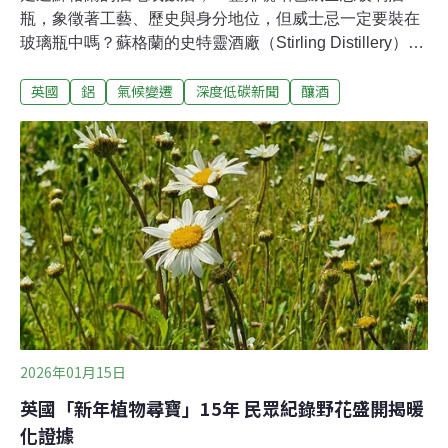
瓶，象徵著工藝、歷史與身分地位，但威士忌一定要裝在
玻璃瓶中嗎？蘇格蘭的史特靈酒廠（Stirling Distillery）正
試圖打破這項傳統，為產業開啟減碳新路徑。玻璃瓶的隱
英國
鋁
氣候變遷
深度低碳新聞
釀酒
形碳排在威士忌產業，玻璃瓶不只是容器，更是品牌美學
的一部分。然而，這項傳統的背後卻是高耗能。據《衛
報》報導，許多蘇格蘭釀酒商積極宣揚其再生能源的轉型
應用，但玻璃瓶的碳足跡仍占了一大部分。一個標準尺寸
的玻璃瓶，重量就跟它盛裝的威士忌一樣。南安普敦大學
（Southampton University）研究比較了回收鋁、再生與
原生玻璃、塑膠瓶的環境足跡，發現回收鋁的表現最佳，
原生玻璃的環境衝擊則最大。《衛報》指出，鋁罐的重量
比玻璃瓶輕九成，瓶身也薄得多，不僅能降低運輸成本與
能源消耗，回收也更加容易。鋁罐是否會影響風味？
2026年01月15日
英國「新年植物尋寶」15年 民眾紀錄野花盛開揭暖
化證據