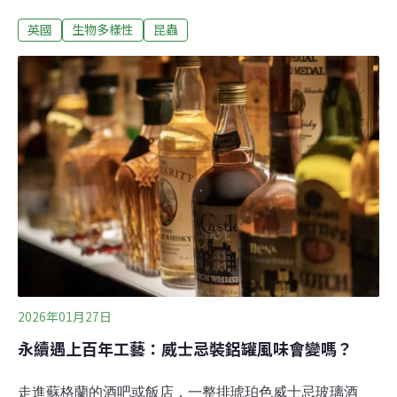
蜜蜂，藉自然的節奏舒緩壓力、療癒身心，還能強化企業
英國
生物多樣性
昆蟲
的永續形象。療癒系職場福祉根據英國《衛報》，從老城
曼徹斯特到新市鎮米爾頓凱恩斯（Milton Keynes），都有
公司看上養蜂的魅力。他們與專業養蜂人合作，在屋頂、
庭院或停車場設置蜂箱，作為新型態的職場減壓方式，不
僅可增進同事情誼，還能拉近人與自然的距離。綠領人才
招聘（Green Folk Recruitment）共同創辦人潘恩（Chris
Payne）指出，辦公室養蜂可以讓員工短暫離開疲憊的工
作、觀察自然，「是一種非常特別、貼近靈性的作法」。
2026年01月27日
永續遇上百年工藝：威士忌裝鋁罐風味會變嗎？
走進蘇格蘭的酒吧或飯店，一整排琥珀色威士忌玻璃酒