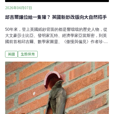
2026年04月07日
邱吉爾讓位給一隻獾？ 英國新鈔改版向大自然招手
50年來，登上英國紙鈔背面的都是響噹噹的歷史人物，從
大文豪莎士比亞、發明家瓦特、經濟學家亞當斯密，到英
國前首相邱吉爾、數學家圖靈、《傲慢與偏見》作者珍‧奧
斯汀與光之畫家威廉‧透納。未來這些歷史人物或許將下台
英國
生態保育
一鞠躬，在新版鈔票的設計上讓位給英國本土野生動物，
如刺蝟、獾、海鸚或是知更鳥。此舉也引來保守派強烈反
彈，指出「邱吉爾不該被一隻獾取代」。當邱吉爾遇上獾
這項決定源自去年7月英國央行舉辦的紙鈔圖案大眾意見
調查，參加投票的4萬4000位民眾裡，有多達六成投給自
然主題，緊追其後的是建築與地標（56%）、歷史人物
（38%）、藝術文化與體育（30%）。「紙鈔改版是為了
提高防偽能力，同時也是展現英國不同風貌的機會，」英
國央行（英格蘭銀行）總出納克萊蘭（Victoria Cleland）
認為，自然主題不僅更難偽造，也得以展示英國豐富多樣