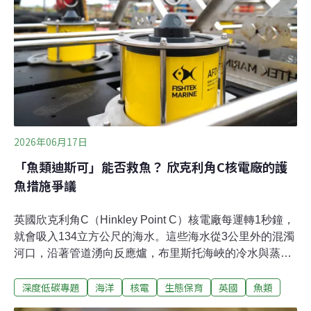
前的工匠和家庭會用白堊粉來打磨玻璃、大理石和銀器，
或是作為油漆和批土的基底。此外，白堊粉也會被塗在溫
室上頭，以減少烈日曝曬。白堊粉主要成分是碳酸鈣
（CaCO₃），也是傳統的粉筆材料，不僅反射能力佳，還
可以抵抗
2026年06月17日
「魚類迪斯可」能否救魚？ 欣克利角C核電廠的護
魚措施爭議
英國欣克利角C（Hinkley Point C）核電廠每運轉1秒鐘，
就會吸入134立方公尺的海水。這些海水從3公里外的混濁
河口，沿著管道湧向反應爐，布里斯托海峽的冷水與蒸汽
渦輪產生的超高溫水相遇。任何被捲入此過程的魚類，往
深度低碳專題
海洋
核電
生態保育
英國
魚類
往難逃一劫。稱核電廠是魚類的死亡陷阱並不為過。英國
環境署稱，欣克利角C核電廠的冷卻機制將使超過400萬條