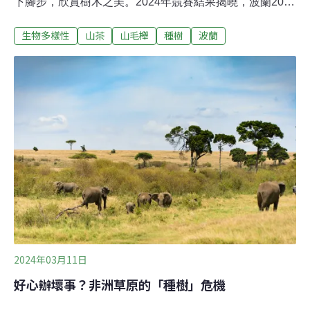
下腳步，欣賞樹木之美。2024年競賽結果揭曉，波蘭200
歲的山毛櫸「花園之心」以獨特的魅力和深厚的文化底
生物多樣性
山茶
山毛櫸
種樹
波蘭
蘊，成為許多人心目中的冠軍。原本領先的法國垂枝山毛
櫸成為第二名，第三名則是義大利薩丁尼亞島的千年橄欖
樹。這些贏得大眾喜愛的樹木不僅是外型美麗或是年份久
遠，有的已是傳奇，在當地人心中有著不可取代的地位。
讓我們一起來看看這些有故事的樹木吧！或許，你也會跟
著想起那些曾陪伴你重要歲月的樹木。波蘭：「花園之
心」（the Heart of the Garden）「花園之心」位在波蘭弗
茨瓦大學（University of Wrocław）植物園的中心，它是
公園的守護者。這棵「紫葉歐洲山毛櫸」（學名：Fagus
sylvatica 'Atropunicea'）見證著200年來
2024年03月11日
好心辦壞事？非洲草原的「種樹」危機