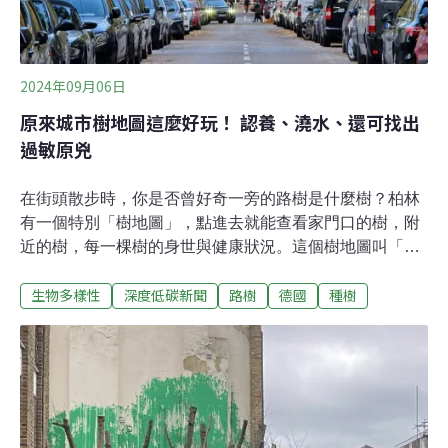
2024年09月06日
原來城市樹地圖這麼好玩！ 認養、澆水、還可找出
過敏原兇
在街頭散步時，你是否曾好奇一旁的路樹是什麼樹？柏林
有一個特別「樹地圖」，點進去就能查看家門口的樹，附
近的樹，每一棵樹的身世與健康狀況。這個樹地圖叫「幫
鄰居澆水」（Gieß den Kiez），城市超過80萬棵樹木，每
生物多樣性
深度低碳新聞
路樹
德國
種樹
一棵樹的樹種、年齡、健康狀況，以及所需的澆灌頻率和
水量，全都一覽無遺。更有趣的是，使用者只要註冊成為
會員，就能透過網站「認養」個別樹木，成為「澆水
員」，並在網站上留下澆灌紀錄。網站會顯示樹木最近一
次被澆水的時間。若是很久沒人澆水，代表樹木的圓點就
會依照「危急狀況」從綠色變成黃色、橘色，一眼就能知
道哪棵樹更需要澆灌。羨慕柏林有這麼貼心的網站嗎？