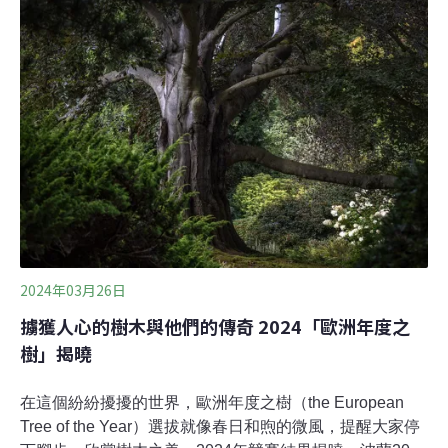
表達什麼？但僅存幾天，這幅創作就遭破壞。漂綠還是伐
木？塗鴉畫作為社區添生命力英國塗鴉大師班克西向來以
諷刺戲謔的畫風聞名，他的真實身分至今無人得知，可說
是全球最知名也最神秘的藝術家之一。他的作品關注氣候
變遷、環境污染、移民救援、俄烏戰爭等社會議題，因
此，外界對新作的聯想也環繞著環境話題。「沒有樹枝，
沒有綠葉，這棵樹看起來很悲傷」，勞勒（Pura Lawler）
告訴《Euronews》，他覺得這幅塗鴉傳達了「森林砍伐」
的故事。
2024年03月26日
擄獲人心的樹木與他們的傳奇 2024「歐洲年度之
樹」揭曉
在這個紛紛擾擾的世界，歐洲年度之樹（the European
Tree of the Year）選拔就像春日和煦的微風，提醒大家停