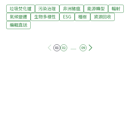
用評等較高，公司價值也通常較能持續成長，有正面影響
垃圾焚化爐
污染治理
非洲豬瘟
能源轉型
輻射
企業發展，ESG分數更有利於公司價值成長；調查顯示，
有高達76％的法人投資者，有興趣ESG投資。仲量聯行董
氣候變遷
生物多樣性
ESG
種樹
資源回收
事總經理趙正義表示，雖然ESG會增加硬體設備升級等支
編輯直送
出成本，但仍有利於營業收入增加、碳稅減免、建築維護
成本減少等，就長期來看對於公司發展及價值成長有正向
助益。（工商時報報導）辜寬敏捐贈市值逾1億元土地 協
......
01
02
09
助台電設置綠電總統府資政辜寬敏今天捐贈給台電，位於
彰化縣逾四公頃、市值超過新台幣1億元的土地，台電將
用於開發再生能源，創下民間捐贈土地開發綠能首例。辜
寬敏說，父親過世前交代他對台灣多做點事，「台灣人寄
放的錢要還給台灣人」。（中央社報導）