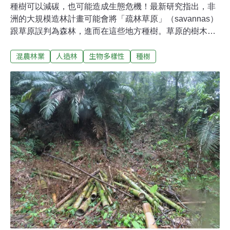
種樹可以減碳，也可能造成生態危機！最新研究指出，非
洲的大規模造林計畫可能會將「疏林草原」（savannas）
跟草原誤判為森林，進而在這些地方種樹。草原的樹木變
多可能讓草食動物的食物變少或更容易遭受攻擊，影響生
混農林業
人造林
生物多樣性
種樹
態系的平衡。研究：森林分類錯誤 種錯樹引發生態危機
AFR100是「非洲森林景觀復育倡議」（African Forest
Landscape Restoration Initiative）的簡稱。這項倡議於
2015年的巴黎氣候大會中啟動，要在2030年以前恢復[1]
非洲1億公頃土地的景觀，項目包括造林、促進永續農
業、減少化學肥料等。7年下來，參與國從21國增至34
國，承諾加入行動的土地也增為1.3億公頃。