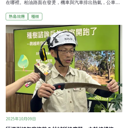
在哪裡。柏油路面在發燙，機車與汽車排出熱氣，公車站
沒有完整遮蔭。人行道被變電箱、招牌、機車、畸零樹穴
熱島效應
種樹
切成一段一段。旁邊可能有幾棵行道樹，但樹冠太小，遮
不到人；根部被水泥和管線卡住，長不大；颱風季一來，
地方政府又先擔心倒伏和民怨，修剪到只剩幾根枝條。這
種城市，不會因為多辦幾場植樹活動就變涼。環境部彭啟
明部長近期提出都市林與都市種樹計畫，想用綠蔭、遮蔽
和植栽降溫，回應越來越嚴重的都市高溫。方向本身可以
理解。台灣城市太熱，早已超出舒適度問題，牽涉公共健
康、能源使用和氣候調適。但令人擔心的是，政策溝通若
把焦點放在「種樹」兩字，很容易讓民眾以為都市熱島可
以靠一人一樹、企業 ESG 認養、社區綠化來解決。這會
讓問題失焦，也可能讓資源配置走錯方向。台灣都市熱島
的成因，不能只歸咎於樹不夠。更大的問題在於，過
2025年10月09日