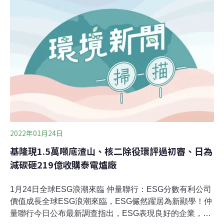
種、種回原生樹種，使台灣無論公園、校園及行道樹都發
揮降溫減碳功能。一條專線結合大學森林系專家 「全國種
樹諮詢中心」要你會種樹，還要會照顧「公園行道樹過去
因重視景觀美化，而缺乏森林經營的視野；其實公園路
樹、校樹，都是都市林的一環，面對極端氣候也是吸存吐
納水源、降溫減災等功能的關鍵。」農委會林試所長曾彥
學接受專訪時表示，當行政院宣示2050年達到淨零碳排目
標，全國種樹諮詢中心的成立，剛好提供專業協助，期待
帶來變革與提升森林經營格局。全國種樹諮詢中心種
2022年01月24日
基隆現1.5萬噸底渣山、核二除役環評過初審、日為
減碳砸219億收購泰電爐廠
1月24日全球ESG浪潮來臨 仲量聯行：ESG分數有利公司
價值成長全球ESG浪潮來臨，ESG儼然躍居為新顯學！仲
量聯行今日公布最新調查指出，ESG表現良好的企業，信