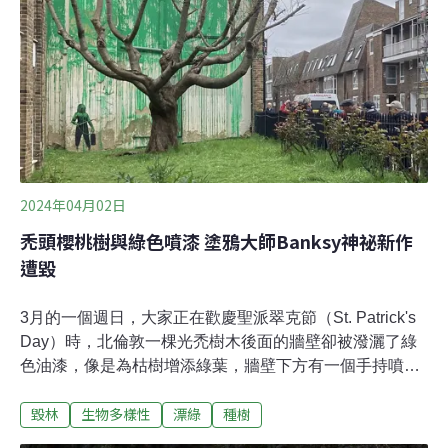
「幫鄰居澆水」將開源專案放上GitHub，讓其他城市也能
建立樹地圖。德國另一座城市萊比錫（Leipzig）就建立了
「澆灌萊比錫」（Leipzig Gießt），人們同樣能夠登記成
為澆水員。
2024年04月02日
禿頭櫻桃樹與綠色噴漆 塗鴉大師Banksy神祕新作
遭毀
3月的一個週日，大家正在歡慶聖派翠克節（St. Patrick's
Day）時，北倫敦一棵光禿樹木後面的牆壁卻被潑灑了綠
色油漆，像是為枯樹增添綠葉，牆壁下方有一個手持噴漆
桶的人形圖案。這是神秘英國塗鴉藝術家班克西
毀林
生物多樣性
漂綠
種樹
（Banksy）的新作嗎？這個疑問由本人在社群網站上證
實。人群絡繹前往朝聖，社區熱絡起來，大家猜測大師想