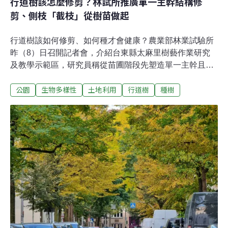
行道樹該怎麼修剪？林試所推廣單一主幹結構修
剪、側枝「截枝」從樹苗做起
行道樹該如何修剪、如何種才會健康？農業部林業試驗所
昨（8）日召開記者會，介紹台東縣太麻里樹藝作業研究
及教學示範區，研究員稱從苗圃階段先塑造單一主幹且側
枝分歧狀態良好的樹苗，後續在公路栽種時，會更有修剪
公園
生物多樣性
土地利用
行道樹
種樹
效率；當要移除較低位的側枝時，主幹傷口亦不會太大。
林試所2022年成立「全國種樹諮詢中心」，下個階段將培
訓地方政府樹木管理單位種樹修樹，並以六都優先。林試
所所長曾彥學稱，行道樹改革的最大障礙，是種樹和修剪
維護所需經費。從稚樹開始修剪 將來若要「截枝」傷口不
會太大林試所位於台東縣太麻里的戶外種樹教室，面積有
20公頃，栽種了茄苳、樟樹、欖仁等經常使用的行道樹。
從還在苗圃階段的稚樹開始，研究員就會進行單主幹結構
修剪、成樹冠幅修剪，因風災樹木折損的復原修剪亦有養
護實例，建立長期修剪及生長歷程紀錄，以便了解樹木生
長模式與行道樹修剪關鍵。行道樹修剪常見的難處，包括
樹木生長空間受限，修剪作業時不能過度妨礙車