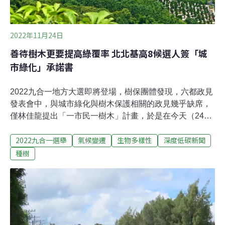
「民國4、50年代，國民政府來台，退輔會放租林地給榮
民，附近林班地都放租出去。」協會理事長林志樺
2022年11月24日
善待樹木更要提高綠覆率 北北基高8候選人簽「城
市綠化」承諾書
2022九合一地方大選即將登場，樹保團體發現，六都政見
發表會中，與城市綠化與樹木保護相關的政見幾乎缺席，
僅林佳龍提出「一市民一樹木」計畫，於是在今天（24
日）召開記者會，邀請地方首長候選人簽署「城市綠化與
2022九合一選舉
氣候變遷
生物多樣性
深度低碳新聞
樹木保護」承諾書，成立專責單位，提高都市綠覆率。台
灣樹人會秘書長潘翰疆指出，台北市今年10月發生關水門
種樹
爭議，很可惜各界多聚焦在泡水車與SOP操作等政治口
水，更宏觀來看，可以是極端氣候下，城市治理與氣候變
遷調適的重大課題。未見綠化、樹保政見 民團籲候選人保
護城市綠地今年11月已入深秋，中南部高溫還時常站上
30°C。森林城市協會、台灣樹人會、新北市看守土城愛綠
協會今天舉行「城市綠化與樹木保護政見在哪裡？」記者