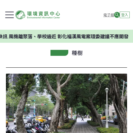
電子報
登入
離聚落、學校過近 彰化福漢風電案環委建議不應開發
種樹