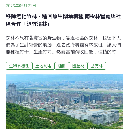
2023年06月21日
移除老化竹林、種回原生闊葉樹種 南投林管處與社
區合作「退竹還林」
森林不只有著豐富的野生物，靠近社區的森林，也留下人
們為了生計經營的痕跡，過去政府將國有林放租，讓人們
能種植竹子、生產竹筍。然而當補償收回後，種植的竹林
因無暇照顧而擴展、老化，發展出不利於森林生態的現
生物多樣性
土地利用
種樹
國產材
國有林
象。為了恢復森林生態系，南投林管處啟動「退竹還林」
計畫，移除老化的竹林，並攜手當地湖山水庫人文生態保
護協會，種回當地民眾記憶中的台灣低海拔闊葉樹種，與
社區共同涵養水質、強化水土保持。曾經為生計伐林種竹
如今為國土利益退竹還林「退竹還林」預定地編訂為「阿
里山事業區第73林班」，就在湖山水庫周邊林地，屬於
「水源涵養保安林」，南投林管處盤點17.84公頃，以六年
分區移除竹林，種回原生闊葉樹。最靠近此處的社區是雲
林縣斗六市湖山里檨仔坑，位處雲林縣與南投縣交界，雲
林縣湖山水庫人文生態保護協會即坐落湖山里檨仔坑。