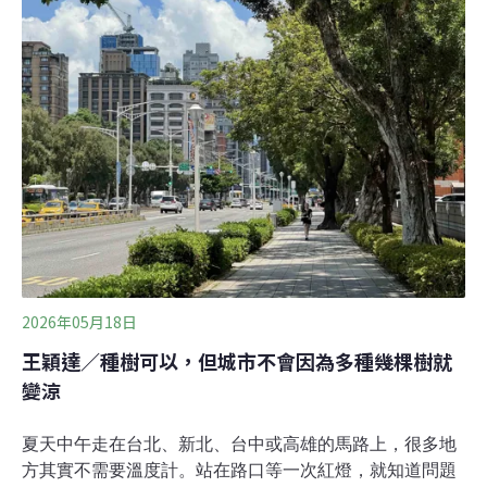
初起，載運廢磚及混凝土等進場傾倒，高達180餘車次。
（中央社報導）中聯延遲通報食用油致癌物超標 衛福部開
罰史上最高1.6億元中聯油脂食用油驗出致癌物「苯駢芘」
超標，衛福部長石崇良7日表示，中聯除延遲通報外，油
品追查過程中仍有不實現象，將依《食安法》開罰1億
6520萬元，創史上最高罰鍰。此外，台中開罰中聯、福
壽、福懋各300萬元；彰化、北市則分別開罰泰山、南僑
600萬及300萬元。（公視新聞網報導）
2026年05月18日
王穎達／種樹可以，但城市不會因為多種幾棵樹就
變涼
夏天中午走在台北、新北、台中或高雄的馬路上，很多地
方其實不需要溫度計。站在路口等一次紅燈，就知道問題