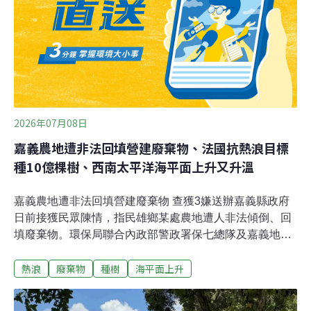
整合氣候和敏弱族群數據，並與科研團隊合作，找出都市
的「遮蔭缺口」。張根穆舉例，民眾主要步行路線是否有
足夠遮蔭，「台北市從你的住家開始到捷運站，有沒有哪
一條路線是遮蔭路徑超過80%？」他希望每個縣市至少規
劃十條遮蔭路徑，串聯起公園、學校、停車場
2026年07月08日
嘉義農地遭非法回填營建廢棄物、法國抗熱浪目標
種10億棵樹、西南太平洋海平面上升又升溫
嘉義農地遭非法回填營建廢棄物 查獲3嫌送辦嘉義縣政府
日前接獲民眾陳情，指民雄鄉某處農地遭人非法傾倒、回
填廢棄物。環保局聯合內政部警政署保七總隊及嘉義地檢
署展開跨單位合作執法，查獲3嫌涉案並移送法辦。嘉義
熱浪
廢棄物
種樹
海平面上升
縣政府7日發布新聞稿表示，許姓地主與劉嫌、黃嫌3人在
113年11月私簽合約，許姓地主收取新台幣120萬元為代
價，提供名下農地非法回填營建廢棄物。黃嫌自同年12月