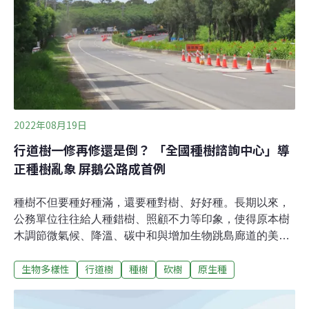
會，邀請地方首長候選人簽署「城市綠化與樹木保護」承
諾書，呼籲未來的市長們善待樹木，保護城市中的林蔭、
綠地、生態，樹木更有助於改善空氣品質。承諾書訴求包
括，仿效新加坡花園城市發展委員會，成立
2022年08月19日
行道樹一修再修還是倒？ 「全國種樹諮詢中心」導
正種樹亂象 屏鵝公路成首例
種樹不但要種好種滿，還要種對樹、好好種。長期以來，
公務單位往往給人種錯樹、照顧不力等印象，使得原本樹
木調節微氣候、降溫、碳中和與增加生物跳島廊道的美意
化為烏有。為了改善此現象，農委會林業試驗所在行政院
生物多樣性
行道樹
種樹
砍樹
原生種
指示下，成立「全國種樹諮詢中心」，結合大學森林系，
提供諮詢顧問服務。首波提供幾個部會局處，舉凡樹種推
薦、種植相關事項、樹木健檢等，有問必答，期能適地適