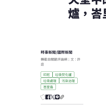
爐，峇
時事新聞
/
國際新聞
轉載自關鍵評論網；文：許
詮
印尼
垃圾焚化爐
垃圾處理
污染治理
峇里島