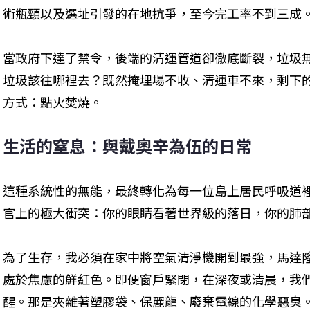
術瓶頸以及選址引發的在地抗爭，至今完工率不到三成
當政府下達了禁令，後端的清運管道卻徹底斷裂，垃圾
垃圾該往哪裡去？既然掩埋場不收、清運車不來，剩下
方式：點火焚燒。
生活的窒息：與戴奧辛為伍的日常
這種系統性的無能，最終轉化為每一位島上居民呼吸道
官上的極大衝突：你的眼睛看著世界級的落日，你的肺
為了生存，我必須在家中將空氣清淨機開到最強，馬達
處於焦慮的鮮紅色。即便窗戶緊閉，在深夜或清晨，我
醒。那是夾雜著塑膠袋、保麗龍、廢棄電線的化學惡臭