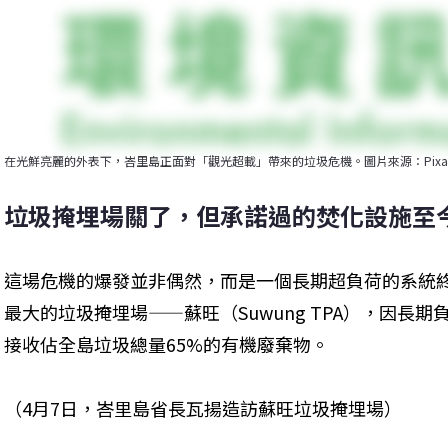
在光鮮亮麗的外表下，峇里島正面對「觀光超載」帶來的垃圾危機。圖片來源：Pixabay(
垃圾掩埋場關了，但承諾過的焚化設施至
這場危機的爆發並非偶然，而是一個長期超負荷的系統終於
最大的垃圾掩埋場——蘇旺（Suwung TPA），因長
接收佔全島垃圾總量65%的有機廢棄物。
（4月7日，峇里島省長瓦揚造訪蘇旺垃圾掩埋場）