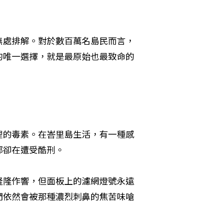
。
無處排解。對於數百萬名島民而言，
的唯一選擇，就是最原始也最致命的
裡的毒素。在峇里島生活，有一種感
部卻在遭受酷刑。
隆隆作響，但面板上的濾網燈號永遠
們依然會被那種濃烈刺鼻的焦苦味嗆
。