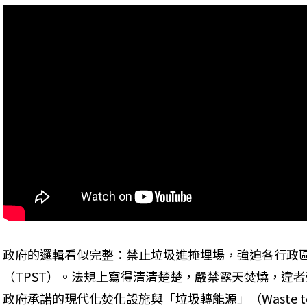
政府的邏輯看似完整：禁止垃圾進掩埋場，強迫各行政
（TPST）。法規上寫得清清楚楚，嚴禁露天焚燒，違
政府承諾的現代化焚化設施與「垃圾轉能源」（Waste to