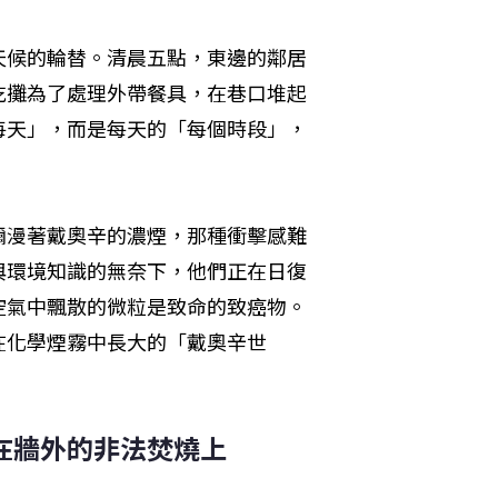
天候的輪替。清晨五點，東邊的鄰居
吃攤為了處理外帶餐具，在巷口堆起
每天」，而是每天的「每個時段」，
瀰漫著戴奧辛的濃煙，那種衝擊感難
與環境知識的無奈下，他們正在日復
空氣中飄散的微粒是致命的致癌物。
在化學煙霧中長大的「戴奧辛世
在牆外的非法焚燒上