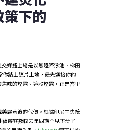
政策下的
社交媒體上總是以無邊際泳池、梯田
，當你踏上這片土地，最先迎接你的
膠焦味的煙霧。這股煙霧，正是峇里
視美麗背後的代價。根據印尼中央統
外籍遊客數較去年同期罕見下滑了 