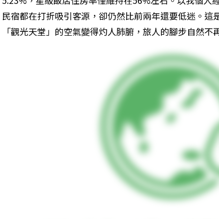
5.23%，星級飯店住房率僅維持在56%左右。以我個人
民宿都在打折吸引客源，卻仍然比前兩年還要低迷。這
「觀光天堂」的空氣變得灼人肺腑，旅人的腳步自然不