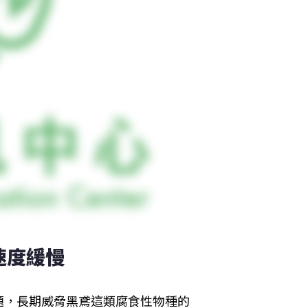
速度緩慢
題，長期威脅黑鳶這類腐食性物種的