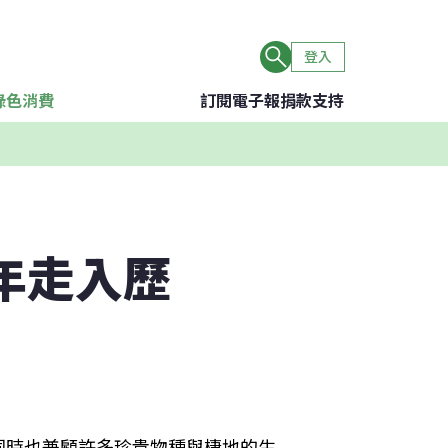
登入
綠色消費
訂閱電子報
捐款支持
年走入歷
同時也兼顧許多珍貴物種與棲地的生