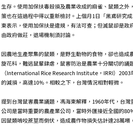
生存。使用加保扶毒殺損及農業收成的麻雀、鼠類之外
策也在這過程中得以重新檢討。上個月1日「黑鳶研究
東表示，使用加保扶是違規，有法可查；但滅鼠卻是政府
由政府做莊，退場機制須討論。
因農地生產聚集的鼠類，是野生動物的食物，卻也造成
旋花科，難逃鼠輩肆虐，鼠害防治是農業十分關切的議
（International Rice Research Institute，
的減損，高達10%。相較之下，台灣情況相對輕微。
提到台灣鼠害農業議題，馮海東解釋，1960年代，台
公司是當時重要的農產業公司，當時外匯接近全國的80%。
因鼠類啃咬蔗莖而倒伏，造成農作物損失估計達28萬噸