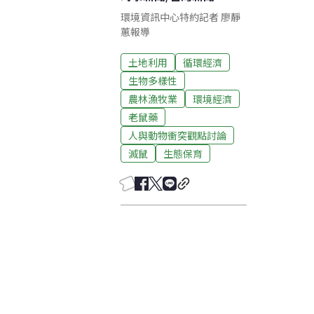
環境資訊中心特約記者 廖靜
蕙報導
土地利用
循環經濟
生物多樣性
農林漁牧業
環境經濟
老鼠藥
人與動物衝突觀點討論
滅鼠
生態保育