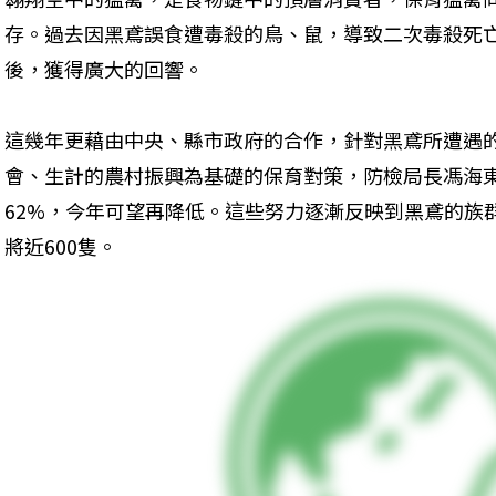
存。過去因黑鳶誤食遭毒殺的鳥、鼠，導致二次毒殺死
後，獲得廣大的回響。
這幾年更藉由中央、縣市政府的合作，針對黑鳶所遭遇
會、生計的農村振興為基礎的保育對策，防檢局長馮海東
62%，今年可望再降低。這些努力逐漸反映到黑鳶的族群數量
將近600隻。