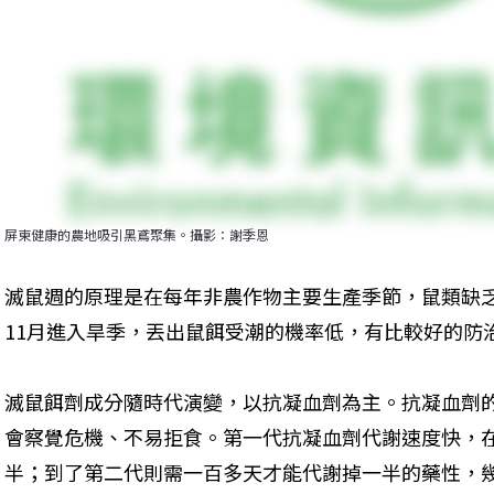
屏東健康的農地吸引黑鳶聚集。攝影：謝季恩
滅鼠週的原理是在每年非農作物主要生產季節，鼠類缺
11月進入旱季，丟出鼠餌受潮的機率低，有比較好的防
滅鼠餌劑成分隨時代演變，以抗凝血劑為主。抗凝血劑
會察覺危機、不易拒食。第一代抗凝血劑代謝速度快，在
半；到了第二代則需一百多天才能代謝掉一半的藥性，