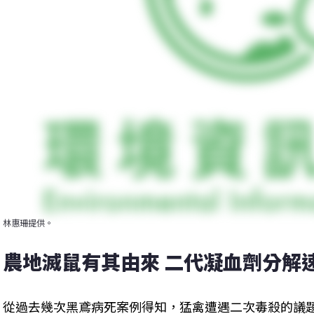
林惠珊提供。
農地滅鼠有其由來 二代凝血劑分解
從過去幾次黑鳶病死案例得知，猛禽遭遇二次毒殺的議