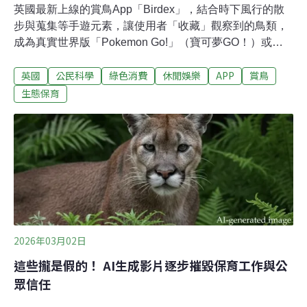
英國最新上線的賞鳥App「Birdex」，結合時下風行的散
步與蒐集等手遊元素，讓使用者「收藏」觀察到的鳥類，
成為真實世界版「Pokemon Go!」（寶可夢GO！）或
「Pikmin Bloom」（皮克敏）。Birdex使用者出門時，每
英國
公民科學
綠色消費
休閒娛樂
APP
賞鳥
目擊一隻鳥就能蒐集「卡片」累積積分。越不尋常、越稀
有的物種，還能得到更多積分和獎勵。使用者彼此可以加
生態保育
入好友，看誰的目擊紀錄更好。程式開發者之一、年僅24
歲的史考特（Harry Scott）告訴《BBC》，開發初衷是讓
年輕人多接觸自然活動。史考特說，「我認為賞鳥和《寶
可夢》有很多相似的地方。」儘管有人認為，常掏出手機
會打斷賞鳥的自然體驗，但史考特對《衛報》表示，開發
這款App的目的是讓科技變成學習工具。「希望讓人們花
在手機上的時間具有正面意義。」「收集成套的東西，本
身就是種樂趣，不是嗎？」生活在倫敦的使用者威廉斯
（Michelle Williams）受訪時表示，
2026年03月02日
這些攏是假的！ AI生成影片逐步摧毀保育工作與公
眾信任