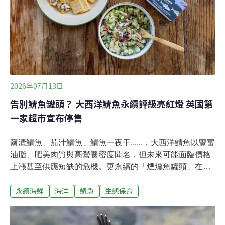
時吃得最多，因此推測可能與人類提供的食物有關聯。
「我們推測是人類食物不符合牠們食性，因而導致腸胃不
舒服，甚至可能破壞腸道的微生物菌相，而土壤中的物質
可以舒緩這些不適。」劍橋大學靈長類行為生態學家、研
究作者之一的樂穆瓦（Syl
2026年07月13日
告別鯖魚罐頭？ 大西洋鯖魚永續評級亮紅燈 英國第
一家超市宣布停售
鹽漬鯖魚、茄汁鯖魚、鯖魚一夜干......，大西洋鯖魚以豐富
油脂、肥美肉質與高營養密度聞名，但未來可能面臨價格
上漲甚至供應短缺的危機。更永續的「煙燻魚罐頭」在知
名戶外品牌Patagonia的食品部門，大西洋鯖魚罐頭曾是
永續海鮮
海洋
鯖魚
生態保育
天然食品零售通路銷售冠軍。但近幾年東北大西洋鯖魚漁
場面臨過度捕撈，不再屬於永續海鮮，該公司不得不於
2025年停產該罐頭。為了尋找口感相似的替代魚種又不流