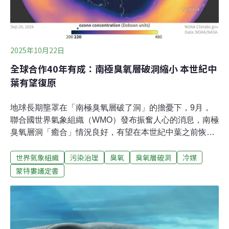
2025年10月22日
全球合作40年有成：南極臭氧層破洞縮小 本世紀中
葉有望復原
地球長期壟罩在「南極臭氧層破了洞」的擔憂下，9月，
聯合國世界氣象組織（WMO）發布振奮人心的消息，南極
臭氧層洞「癒合」情況良好，有望在本世紀中葉之前恢復
至1980年代破洞前的水準，重新成為保護生物免受過多紫
世界氣象組織
污染治理
臭氧
臭氧層破洞
冷媒
外線傷害的最佳防護罩。破洞逐漸癒合臭氧層是地表重要
屏障，能有效吸收太陽的短波紫外線。但是，人類開始大
蒙特婁議定書
量使用氟氯碳化物（CFC）、含溴化合物後，這些物質因
紫外線照射下釋出氯、溴原子，導致臭氧分解。1980年
代，科學家發現南極上空的臭氧含量變得特別稀薄，跟周
圍相比，宛如「破洞」。於是，聯合國號召各國合力減少