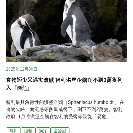
orders of magnitude）以上。紅樹林是招潮蟹的家園，對
環境變化敏感度高、常被視為環境指標生物，牠們究竟如
何在龐大的塑膠污染中存活？分解效率超越大自然研究發
現，招潮蟹（Minuca vocator）會攝食塑膠微粒，並在消
化過程將其分解成更小的顆粒，整個過程相當快速，只需
要14天，比起塑膠在陽光下或潮汐中自然分解的速度要快
上許多。
2025年12月30日
食物短少又遇禽流感 智利洪堡企鵝剩不到2萬隻列
入「瀕危」
智利最具象徵性的洪堡企鵝（Spheniscus humboldti）在
食物欠缺、禽流感等多重威脅下，剩下不到2萬隻。智利
政府11月將洪堡企鵝在智利的受脅等級從「易危」
（VU）提升至「瀕危」（EN），顯示牠們的生存危
智利
企鵝
海洋
禽流感
機。 數量銳減陷N重危機洪堡企鵝得名自德國自然科學家