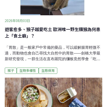
2026年08月03日
遊客愈多、猴子越愛吃土 歐洲唯一野生獼猴為何患
上「食土癖」？
「胃散」是一般家戶中常備的藥品，可以緩解腸胃輕微不
適，而動物也會自己尋找大自然中的胃散——劍橋大學最
新研究發現，一群生活在直布羅陀的獼猴竟然學會「吃
土」，疑似因為長期食用遊客遺留的點心，才發展出「食
猴子
生物多樣性
生態保育
土癖」來緩解腸胃症狀。旅遊旺季就「吃土」 緩解高糖高
脂刺激直布羅陀是緊鄰西班牙最南端的英國海外領土，與
北非最短距離僅約14公里，上面住著歐洲唯一的野生獼猴
——巴巴里獼猴（Barbary macaques）。劍橋大學團隊指
出，當地的獼猴近期首次被目擊到「刻意食用泥土」，也
就是所謂「食土癖」（geophagy）。團隊也觀察到，與遊
客接觸最多的獼猴，吃土行為也最頻繁，甚至在旅遊旺季