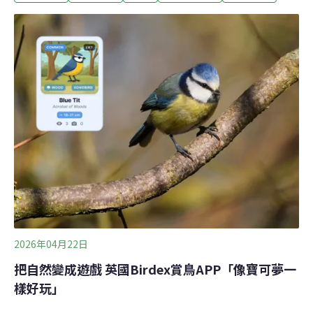
圾掩埋場。垃圾場的猛禽賞鳥客要找的鳥，叫做白喉巨隼
（White-throated Caracara）。牠有另一個名字：達爾文
巨隼（Darwin's Caracara）。1830年代，年輕的達爾文搭
乘小獵犬號遠航，在巴塔哥尼亞採集到這種猛禽的標本，
之後由英國鳥類學家古爾德（John Gould）鑑定命名。這
種巨隼帶著黑白分明的漂亮羽衣，卻喜歡出沒在垃圾場和
農耕地，和其他幾種巨隼一起翻找腐食，與猛禽的威嚴形
象形成反差。
2026年04月22日
把自然變成遊戲 英國Birdex賞鳥APP「像寶可夢一
樣好玩」