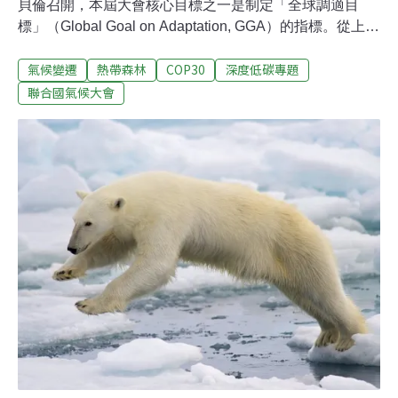
貝倫召開，本屆大會核心目標之一是制定「全球調適目
標」（Global Goal on Adaptation, GGA）的指標。從上千
項指標中敲定一份百項的清單，將引領全球調適行動方
氣候變遷
熱帶森林
COP30
深度低碳專題
向，也是未來衡量全球調適目標進展的依據。一、什麼是
氣候調適？全球暖化影響，各地極端天氣發生頻率持續增
聯合國氣候大會
加。面對氣候變遷影響時，人們可以採取多元的行動與策
略，以減輕或避免氣候災害。例如修築堤防、森林復育、
水源開發、種植更具耐受力的農作物等。二、什麼是全球
調適目標GGA？自1992年《聯合國氣候變化綱要公約》，
締約方同意應就調適措施展開合作，但未談及細節。2013
年，非洲談判小組（AGN）提案設定全球調適目標，2015
年的《巴黎協定》正式納入。為衡量全球減碳成果，必須
有統一且明確的碳排放量計算標準。要檢視全球調適行動
的進展，也須設定具體、可衡量的行動目標與指引，並