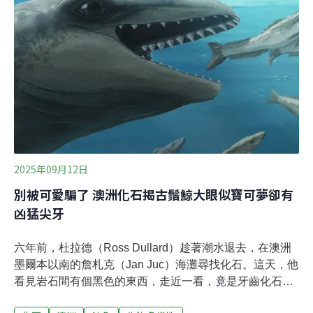
有害物質。WMO表示，「預計到了本世紀中葉，臭氧層可
望恢復至1980年代的水準，大幅減少強烈紫外線造成的皮
膚癌、白內障風險，以及對生態系的破壞。」WMO最新的
《2024年臭氧公報》指出，臭氧層破壞程度下降，部分要
歸功於大氣內的自然因素，但其長期正向的趨勢展現了
「全球協力行動的成功」。南極的
2025年09月12日
別被可愛騙了 澳洲化石揭古鬚鯨大眼似寶可夢卻有
凶猛尖牙
六年前，杜拉德（Ross Dullard）趁著潮水退去，在澳洲
墨爾本以南的詹札克（Jan Juc）海灘尋找化石。這天，他
看見岩石間有個黑色的東西，走近一看，竟是牙齒化石。
他隨即知道這個發現極不尋常。他將找到的頭骨、耳骨與