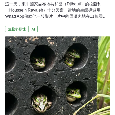
這一天，東非國家吉布地共和國（Djibouti）的拉亞利
（Houssein Rayaleh）十分興奮。當地的生態導遊用
WhatsApp傳給他一段影片，片中的母獅奔馳在11號國道
上，緊鄰著一輛行駛中的車輛。「我當時驚呼：哇，吉布
生物多樣性
AI
地也有獅子了。」拉亞利是保育組織「吉布地自然」
（Djibouti Nature）的執行長兼創辦人。獅子早就在當地
滅絕，已經多年沒有目擊紀錄，他立即傳給國際自然保護
聯盟（IUCN）的專家。「結果證明，那（影片）是假
的。」真假難辨 引發恐慌IUCN貓科專家小組共同主席布
萊頓墨瑟（Urs Breitenmoser）說，從細節看得出來，這
段影片是AI生成的，「影片裡的獅子行為十分怪異，形態
也不正確」。野生生物保育學會（WCS）大貓計畫執行主
任杭特（Luke Hunter）看過後也說，「假的很明顯」。拉
亞利表示，受過專業訓練的人才有辦法分辨那些細節，然
而，影片已經透過Whats