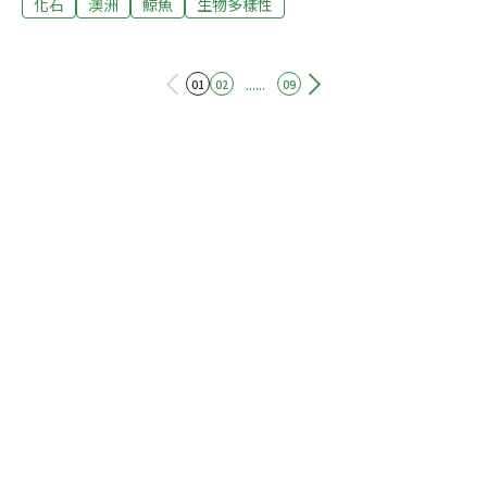
化石
澳洲
鯨魚
生物多樣性
牙齒化石捐贈給維多利亞博物館（Museums Victoria）研
究，接著就是漫長的等待。最近，終於確認這是對鬚鯨演
化研究十分珍貴的鯨類古化石，新物種還以他命名。外表
可愛的有齒鬚鯨現代鬚鯨可謂是「無齒之徒」，牠沒有牙
......
01
02
09
齒，而是大口吞食海水，再用嘴裡一片片平行排列著的鯨
鬚板（baleen plates）將海水排出，留下水中的小魚小蝦
維生，這也是牠們名字的由來。不過，古代鬚鯨其實是有
牙齒的。經六年研究，科學家發現杜拉德發現的古化石屬
於鬚鯨。「這是一種有著大眼睛的小型鯨，還長著滿嘴片
狀的銳利牙齒。」維多利亞博物館研究院博士生、報告第
一作者鄧肯（Ruairidh Duncan）形容，