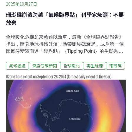
2025年10月27日
珊瑚礁崩潰跨越「氣候臨界點」 科學家急籲：不要
放棄
全球暖化危機愈來愈難以煞車，最新《全球臨界點報告》
指出，隨著地球持續升溫，熱帶珊瑚礁衰退，成為第一個
因氣候變遷而達「臨界點」（Tipping Point）的生態系。
熱帶珊瑚礁首當其衝《全球臨界點報告》（Global Tipping
氣候變遷
深度低碳新聞
全球暖化
再生能源
珊瑚礁
Points report）由23國、87個機構的160名研究人員撰
寫，專門研究氣候變遷衝擊。「臨界點」是指主要生態、
冰凍圈、洋流等系統退化達到某種程度，之後將不可避免
地嚴重大幅退化。目前全球暖化升溫已比工業化前高出
1.4°C。報告指出，若沒有大幅減少溫室氣體排放，10年
內就會突破1.5°C。報告指出，除非人類能將全球地表升溫
「盡快」降至1.2°C，否則暖水珊瑚礁（warm water coral
reef）將無法以「有意義的規模」存續，影響數億人口的
生計。