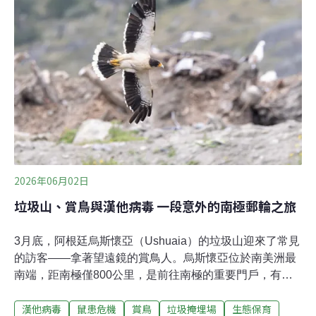
失客戶，歷經近一年尋覓，Patagonia Provisions於2026
年3月初宣布推出新產品「煙燻竹莢魚」。產品採
MSC（海洋管理委員會）認證漁業、以更不傷害海洋的圍
網捕撈（purse seine）。「我們很高興地說，嘗起來幾乎
完全相同，」Patagonia Provisions總經理萊特富特
（Paul Lightfoot）說。「這是種美麗、濃郁、肉感豐富、
口感極佳的魚，營養成分也非常高。」其所使用的太平洋
竹莢魚（Chil
2026年06月02日
垃圾山、賞鳥與漢他病毒 一段意外的南極郵輪之旅
3月底，阿根廷烏斯懷亞（Ushuaia）的垃圾山迎來了常見
的訪客——拿著望遠鏡的賞鳥人。烏斯懷亞位於南美洲最
南端，距南極僅800公里，是前往南極的重要門戶，有
「世界盡頭」之稱。每年的10月到4月，賞鳥客更是絡繹
漢他病毒
鼠患危機
賞鳥
垃圾掩埋場
生態保育
不絕。他們最嚮往的地方之一，是城郊一處氣味刺鼻的垃