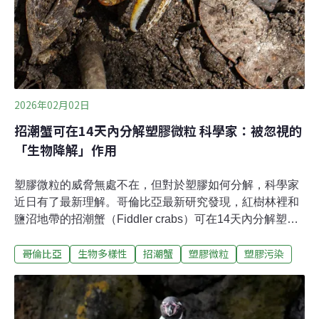
個體而感染，也可能間接接觸到被蛙壺
2026年02月02日
招潮蟹可在14天內分解塑膠微粒 科學家：被忽視的
「生物降解」作用
塑膠微粒的威脅無處不在，但對於塑膠如何分解，科學家
近日有了最新理解。哥倫比亞最新研究發現，紅樹林裡和
鹽沼地帶的招潮蟹（Fiddler crabs）可在14天內分解塑膠
微粒，但對微塑膠進入食物鏈的影響還是未知數。這份研
哥倫比亞
生物多樣性
招潮蟹
塑膠微粒
塑膠污染
究由哥倫比亞與英國海洋生物學團隊共同發表在《全球變
遷生物學》（Global Change Biology）期刊。研究指出，
紅樹林向來是塑膠廢棄物堆積的熱點，都市化地區的塑膠
垃圾量可能比其他地方高出百倍（高出兩個數量級，two