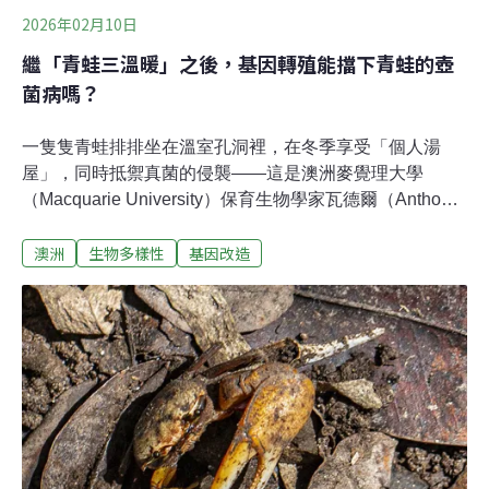
2026年02月10日
繼「青蛙三溫暖」之後，基因轉殖能擋下青蛙的壺
菌病嗎？
一隻隻青蛙排排坐在溫室孔洞裡，在冬季享受「個人湯
屋」，同時抵禦真菌的侵襲——這是澳洲麥覺理大學
（Macquarie University）保育生物學家瓦德爾（Anthony
Waddle）的得意之作。他發現迷你三溫暖有助青蛙對抗致
澳洲
生物多樣性
基因改造
命真菌，卻不適用所有青蛙，於是又嘗試透過基因轉殖來
拯救兩棲類生物。然而，基因改造的動物可以野放嗎？這
仍是生物界尚未定論的議題。蛙菌病疫情的致命攻擊蛙壺
菌（chytrid fungus）引發的壺菌病（chytridiomycosis）
造成90個物種滅絕，威脅全球500多種青蛙、蠑螈等兩棲
類生物的生存。蛙壺菌會攻擊青蛙的皮膚，導致角蛋白增
生。由於青蛙仰賴皮膚呼吸，皮膚病變會導致牠們呼吸困
難，甚至死亡。蛙壺菌也傷害神經系統，導致青蛙的行為
異常。染病的個體不會立即死亡，當牠們游到其它水域，
疫情就會擴展開來。成蛙與蝌蚪可能因直接接觸到染病的