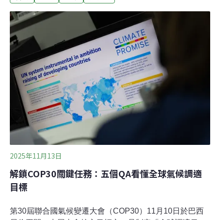
洪堡（Alexander von Humboldt），身長約67～72公分，
重約5公斤，是少數分布在溫帶地區的企鵝，生活在智
利、秘魯的岩石海灘，是當地的明星物種。全球約80%洪
堡企鵝生活在智利太平洋沿岸地區。智利康塞普西翁大學
（Universidad de Concepcion）學者估計，牠們在1990
年代後期約有4萬5000隻，如今剩不到一半，低於2萬隻。
國際自然保育聯盟（IUCN）將物種受脅等級由低到高為：
無危（LC）、近危（NT）、易危、瀕危、極危（CR）、
野外絕滅（EW）、絕滅（EX）。智利環境部重新檢視境
內洪堡企鵝的生
2025年11月13日
解鎖COP30關鍵任務：五個QA看懂全球氣候調適
目標
第30屆聯合國氣候變遷大會（COP30）11月10日於巴西