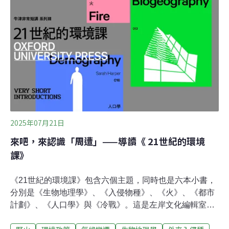
警惕，遵循官方建議，確保安全渡過這段火災高風險期。
這場大火，是2019年冬天的澳洲森林大火以來，澳洲規模
最大的一次。當時，我正在昆士蘭大學讀博士班，準備收
拾行李回台灣過年。有一天起床，窗外一片霧霾，PM2.5
的濃度達到每立方公尺150.8微克。還以為是
2025年07月21日
來吧，來認識「周遭」——導讀《 21世紀的環境
課》
《21世紀的環境課》包含六個主題，同時也是六本小書，
分別是《生物地理學》、《入侵物種》、《火》、《都市
計劃》、《人口學》與《冷戰》。這是左岸文化編輯室為
台灣讀者精心構思的課程，也是繼《二十世紀的主義