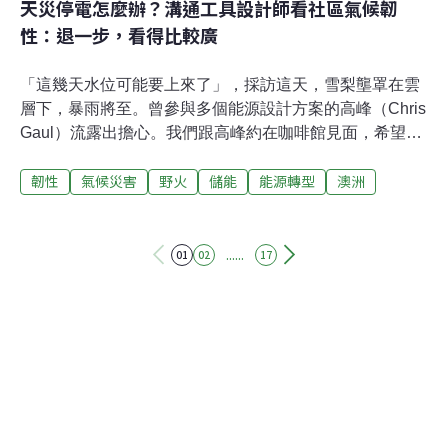
天災停電怎麼辦？溝通工具設計師看社區氣候韌
性：退一步，看得比較廣
「這幾天水位可能要上來了」，採訪這天，雪梨壟罩在雲
層下，暴雨將至。曾參與多個能源設計方案的高峰（Chris
Gaul）流露出擔心。我們跟高峰約在咖啡館見面，希望了
解澳洲人對能源韌性的想法。沒想到，接下來幾天新聞畫
韌性
氣候災害
野火
儲能
能源轉型
澳洲
面上不斷播出的是，500年一遇的暴雨襲向新南威爾斯
州，半年的雨量在3天狂瀉而下，許多城鎮泡水，近5萬人
受困。高峰說，暴雨越來越頻繁，是許多人的傷痛記憶，
但當被問到，社區該做些什麼時，卻被許多專業術語阻
......
01
02
17
礙，陷入「要做這個、要做那個」的關卡。高峰的專長是
視覺傳播，他用設計來提醒大家，「慢一點、退一步」，
答案或許會更清晰。慢一點、退一步現代人離不開電，但
天然災害常導致長時間停電。對於急於求救或尋找親人下
落的人來說，停電不是生活不便的問題，而是希望之所
繫。想創造一個遇到災害也「不停電」的社區，方案大抵
是太陽能、社區電池、微電網、緊急通訊系統等。不過，
社區的軟硬體條件有別、需求也不同。專家團