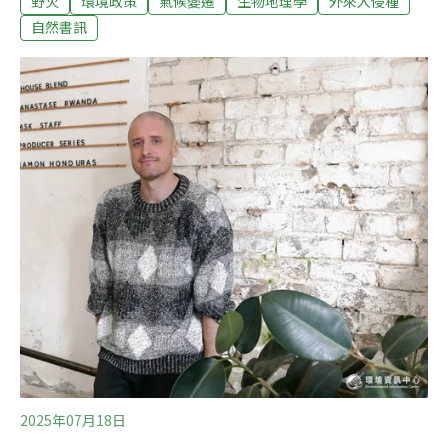
野火
環境政策
氣候變遷
生物地理學
外來入侵種
們》、《21世紀的人生難題》後的第三門課。《21世紀的
環境課》的六本指定閱讀均出自牛津大學出版社的Very
自然書訊
Short Introduction書系。如書系名所示，這些書都非常
短，文字洗鍊，由各領域的中堅學者撰寫，如同進入各領
域的敲門磚或拱心石（keystone）。在規劃《21世紀的環
境課》時，編輯室聘請優秀譯者翻譯，同時也為每本書找
了專業審定者，並請他們撰寫導讀。審定者與導讀者都是
一時之選；如《生物地理學》是由《通往世界的植物》、
《橫斷台灣》的作者游旨价翻譯與導讀，《入侵物種》則
是中山大學的生物學者顏聖紘、《人口學》是政治大學社
會學者鄭力軒、《火》為生物多樣性研究所的生物學家林
大利、《都市計劃
2025年07月18日