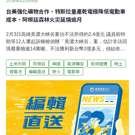
2026年02月04日
台美強化礦物合作、特斯拉量產乾電極降低電動車
成本、阿根廷森林火災延燒逾月
2月3日高雄美濃大峽谷案估不法所得約2.4億元 議員前特
助等12人遭起訴橋檢偵辦「美濃大峽谷」案，估計非法回
填廢棄物逾14萬噸、不法獲利新台幣2億多元，偵結依違
反廢清法等罪嫌，起訴呂姓主嫌、無黨團結聯盟籍高雄市
土地利用
阿根廷
美國
能源轉型
氣候變遷
稀土
議員朱信強前特助石麗君等12人。（中央社報導）亞泥礦
場補辦環評 地方憂慮山崩悲劇礦業法修法後，亞洲水泥新
鋰電池
編輯直送
野火
電動車
城山礦場須於三年內補辦環評，亞泥3日舉行首次地方說
明會。居民憂心403強震後礦場周邊土石崩塌，採掘高度
降至海拔120公尺恐危及部落安全；亞泥則回應，已加強
監測、修正爆破等作業，將納入意見，完善環評。（聯合
報報導）