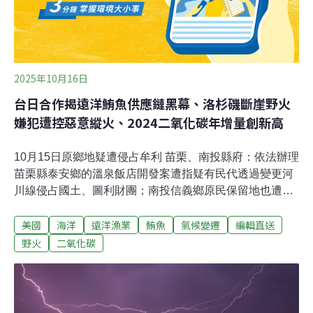
2025年10月16日
台日合作揭遠洋鮪魚供應鏈黑幕、洛杉磯斷崖野火
嫌犯遭控惡意縱火、2024二氧化碳年增量創新高
10月15日原鄉地疑遭侵占牟利 苗栗、南投縣府：依法辦理
苗栗縣泰安鄉的溫泉飯店開發案遭指疑有民代透過變更河
川線侵占國土、圖利財團；南投信義鄉原民保留地也遭民
代長期霸占。對此，苗栗、南投縣府回應皆依法辦理。鏡
美國
海洋
遠洋漁業
鮪魚
氣候變遷
編輯直送
週刊今天報導，前苗栗縣長徐耀昌卸任前核准的溫泉飯店
開發案，背後操盤者是立委高金素梅的侄子、泰安鄉民代
野火
二氧化碳
表高晉揚，涉嫌利用「河川線變更」圖利特定開發商。
（中央社報導）民團指學專路樹木斷頭 高市府：依規範修
剪高雄護樹團體質疑楠梓區學專路由雨豆樹與樟樹交織成
的林蔭大道，遭粗暴斷頭修剪。市府今天回應表示，主要