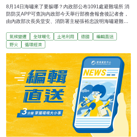
8月14日海嘯來了要躲哪？內政部公布1091處避難場所 消
防防災APP可查詢內政部今天舉行部務會報會後記者會，
由內政部次長吳堂安、消防署主秘張裕忠說明海嘯避難圖
資。吳堂安表示，農業部漁業署、海洋委員會海巡署、內
氣候變遷
全球暖化
土地利用
德國
編輯直送
政部警政署及地方政府已規劃完成沿海單位海嘯疏散路線
與場所，地方政府共認計1091處民眾海嘯避難場所，並納
野火
循環經濟
入全民防災e點通、消防防災APP及應變管理資訊雲端服
務（EMIC）系統，供民眾及救災人員運用。（中央社報
導）憂彰化大城陸域風機影響養殖 環委建議不應開發環境
部今天審查彰化大城陸域風機環評案。環委認為本案影響
鳥類、蝙蝠飛行顯著，對養殖業有加重影響之虞，且與當
地居民未取得共識等，經閉門會議後建議本案不應開發，
將送環評大會確認。會前彰化當地居民，包含大城鄉、西
港村、東港村、芳苑鄉等特地搭乘遊覽車北上至環境部抗
議，並帶著當地農特產大白鴨、地瓜等表達反對風機設
置。（中央社報導）