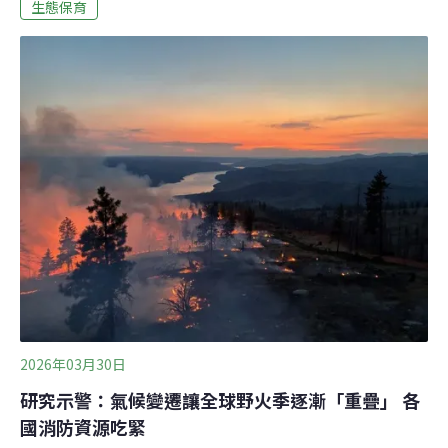
紐約市消防局派出數百名消防員，歷經三小時才控制住。
生態保育
不到一週，曼哈頓北邊的英伍德山公園（Inwood Hill
park）、皇后區、布朗克斯的綠地都傳出火警。光是11
月，紐約市就發生了270起灌木叢火災，創下歷史紀錄。
浴火重生的森林塞克斯頓並沒有在開玩笑。對這些在焦土
中重新生長的幼苗，經過數月測量與計算後，塞克斯頓確
信火燒對公園有益。新生的樹葉非常茂盛，火災會清理遮
蔽光線的植物，灰燼則為土壤補充養分，讓種子重新萌
芽。都市林地發生野火的機率不高，塞克斯頓所建議的
「焚燒」並非隨意放火，而是經過縝密規劃的「控制性焚
燒」（Co
2026年03月30日
研究示警：氣候變遷讓全球野火季逐漸「重疊」 各
國消防資源吃緊