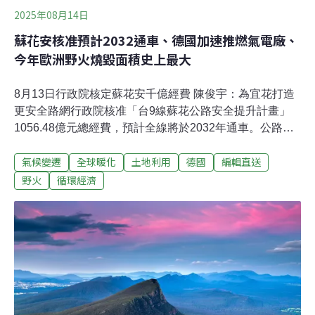
2025年08月14日
蘇花安核准預計2032通車、德國加速推燃氣電廠、
今年歐洲野火燒毀面積史上最大
8月13日行政院核定蘇花安千億經費 陳俊宇：為宜花打造
更安全路網行政院核准「台9線蘇花公路安全提升計畫」
1056.48億元總經費，預計全線將於2032年通車。公路局
推動蘇花安計畫主要有3路段，包括東澳至南澳段、和仁
氣候變遷
全球暖化
土地利用
德國
編輯直送
至崇德段，將採長隧道迴避災損路段；受損最嚴重的和平
至和中段，會採大跨徑橋梁減少落墩，並依落石分析及
野火
循環經濟
0403花蓮強震災損調整橋墩配置，搭配橋墩防撞鋼板包
覆，確保安全 。（自由時報報導）楊柳侵台已1失蹤112傷
28萬餘戶曾停電、136座基地台待修復楊柳颱風襲台，中
央災害應變中心13日晚間舉行第七次工作會報，由副指揮
官、交通部次長陳彥伯主持。據統計，截至今晚8時，颱
風造成全國1人失蹤、112人受傷，全國曾停電28萬2969
戶、待修復6萬3816戶，預計14日深夜11時完全修復。
（自由時報報導）