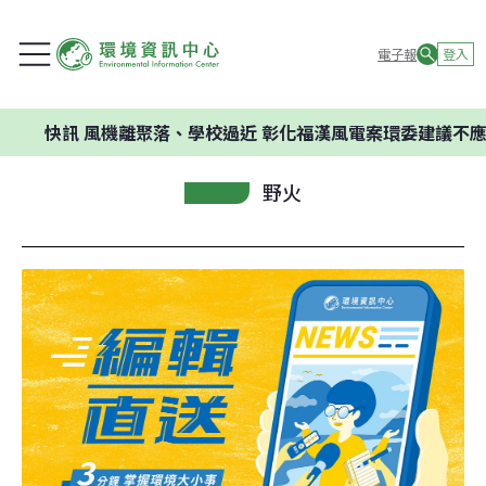
電子報
登入
訊
風機離聚落、學校過近 彰化福漢風電案環委建議不應開發
野火