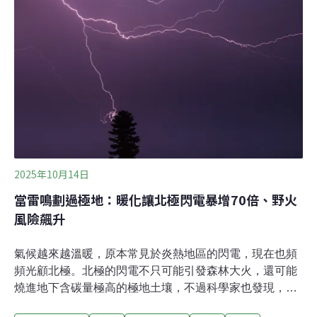
是進行疏枝及降高修剪，均依規範程序辦理。護樹團體指
出，學專路的林蔭大道，正在被粗暴的斷頭修剪。呼籲市
府立即停工，全面停止對高雄的公園、林蔭大道的樹木矮
化縮冠。（中央社報導）
2025年10月14日
當雷鳴劃過極地：暖化讓北極閃電暴增70倍、野火
風險飆升
氣候越來越溫暖，原本常見於炎熱地區的閃電，現在也頻
頻光顧北極。北極的閃電不只可能引發森林大火，還可能
燒進地下含碳量極高的極地土壤，不過科學家也發現，閃
電或許也有「清除甲烷」的本事。你是否感覺這幾年的天