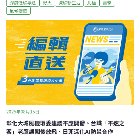
深度低碳專題
野火
減碳新生活
北極
雷擊
氣越來越異常？就連少有閃電的阿拉斯加，現在也歷經閃
電大爆發。一場雷雨下來，居然劈出上千道閃電，令阿拉
氣候變遷
斯加大學費爾班克斯分校氣候學家湯曼（Rick Thoman）
不禁直呼：「這夏天也太瘋狂了吧！」閃電頻繁劃過北極
圈，改寫極地天氣據《Yale Environment 360》報導，閃
電是炎熱地區常有的劇烈天氣現象，但隨著全球氣候升
溫，極地居然也開始頻繁看見閃電。大氣物理學家霍爾茲
沃斯（Robert Holzworth）觀察到，「閃電以前在北極非
常罕見，如今卻顯著增加。」尤其在北緯80度以北，2010
年代初每年大約只有100次閃電，但到了2021年，卻暴增
至7000次以上，超過70倍。
2025年08月15日
彰化大城風機環委建議不應開發、台鐵「不速之
客」老鷹誤闖後放飛、日菲深化AI防災合作