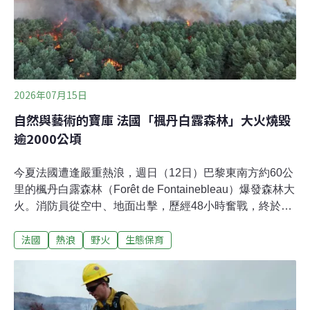
導）
2026年07月15日
自然與藝術的寶庫 法國「楓丹白露森林」大火燒毀
逾2000公頃
今夏法國遭逢嚴重熱浪，週日（12日）巴黎東南方約60公
里的楓丹白露森林（Forêt de Fontainebleau）爆發森林大
火。消防員從空中、地面出擊，歷經48小時奮戰，終於控
制野火。燒毀森林面積超過2000公頃，估計須數十年才能
法國
熱浪
野火
生態保育
復原。警方逮捕了數名嫌犯，這場大火除了熱浪因素，不
排除人為縱火。大火焚毀2000公頃寶貴林地14日是法國國
慶，各地熱浪嚴重，地方政府擔心煙火容易引發野火，紛
紛取消煙火秀，然而，楓丹白露森林依舊在周日爆發大
火。楓丹白露森林是法國第二大國家森林，是法定的保護