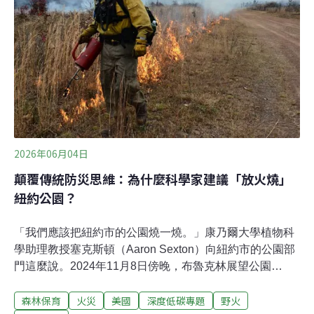
林（protected forest），也是聯合國教科文組織生物圈保
護區（UNESCO Biosphere Reserve）、歐盟Natura
2000保護區，自然生態與人文景觀上，都有重要地位。
《法國24新聞台》（France 24）14日報導，第一場野火
爆發後，隔天附近又有第二場大火，並且迅速蔓延至生物
圈保
2026年06月04日
顛覆傳統防災思維：為什麼科學家建議「放火燒」
紐約公園？
「我們應該把紐約市的公園燒一燒。」康乃爾大學植物科
學助理教授塞克斯頓（Aaron Sexton）向紐約市的公園部
門這麼說。2024年11月8日傍晚，布魯克林展望公園
（Prospect park）冒出滾滾濃煙，火勢迅速蔓延，轉眼間
森林保育
火災
美國
深度低碳專題
野火
公園烈焰飛騰。為了搶救這片「布魯克林的中央公園」，