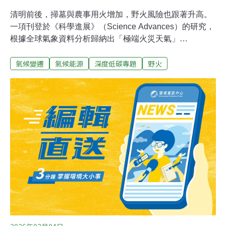
清明前後，掃墓與農事用火增加，野火風險也跟著升高。
一項刊登於《科學進展》（Science Advances）的研究，
根據全球氣象資料分析歸納出「極端火災天氣」
（Extreme Fire Weather），發現容易引發野火的天氣型
氣候變遷
氣候能源
深度低碳專題
野火
態，在過去近半個世紀大幅增加。南美洲每十年就增加17
天的「極端火災天氣」，為全球最嚴重地區。全球極端火
災天氣增加 逾半與氣候變遷有關「極端火災天氣」的三大
成因是高溫、極度乾燥和強風，容易增加植被易燃性、促
進火勢蔓延，讓野火一發不可收拾。這份研究分析了1979
至2024年的全球氣象資料後發現，全球極端火災天氣天數
呈上升趨勢，其中以南美最嚴重，平均每十年約增加17
天。更麻煩的是，研究發現各國野火季節正逐漸重疊。研
究指出，大多地區的「同步火災天氣」（Synchronous
Fire Weather, SFW）明顯增加，多數增幅超過兩倍。研究
估計，其中有一半以上的增幅是人為