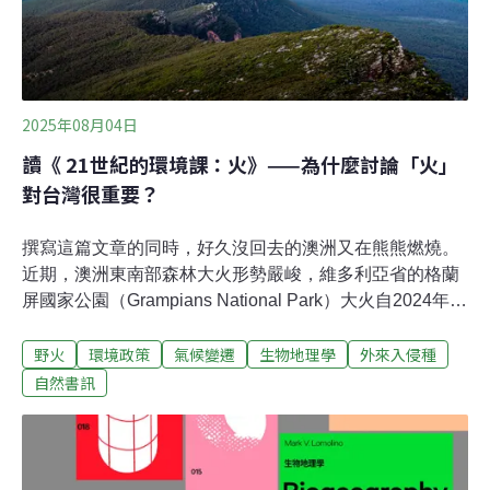
2025年08月04日
讀《 21世紀的環境課：火》——為什麼討論「火」
對台灣很重要？
撰寫這篇文章的同時，好久沒回去的澳洲又在熊熊燃燒。
近期，澳洲東南部森林大火形勢嚴峻，維多利亞省的格蘭
屏國家公園（Grampians National Park）大火自2024年
12月19日燒毀的土地已超過3萬4000公頃，火線長達192
野火
環境政策
氣候變遷
生物地理學
外來入侵種
公里。強風和乾燥植被使300多名消防員的滅火行動面臨
挑戰。主管機關對霍爾斯加普（Halls Gap）等地區發布緊
自然書訊
急撤離令，並警告隨著聖誕節的夏季高溫來臨，林火風險
加劇。新南威爾斯省內陸和東北部因高溫和大風加速火勢
蔓延，主管機關對雪梨地區全面實施禁火令，建議居民避
免不必要的旅行。在此危急時刻，主管機關提醒公眾保持