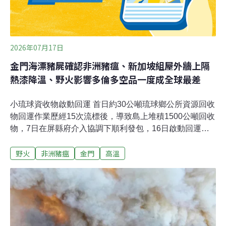
2026年07月17日
金門海漂豬屍確認非洲豬瘟、新加坡組屋外牆上隔
熱漆降溫、野火影響多倫多空品一度成全球最差
小琉球資收物啟動回運 首日約30公噸琉球鄉公所資源回收
物回運作業歷經15次流標後，導致島上堆積1500公噸回收
物，7日在屏縣府介入協調下順利發包，16日啟動回運作
業，順利運載約30公噸。為確保回運順利，由環保局長顏
野火
非洲豬瘟
金門
高溫
幸苑偕同政風人員、12名環保局人員及8名警察，分別駐
點於琉球鄉廢棄物堆置場、大福漁港及鹽埔漁港，全程監
督裝載、運輸及卸運作業。（中央社報導）南投東埔部落
攜手林保署 清除違規獵具守護動物信義鄉東埔部落族人與
南投林保分署深入當地山林，全面清查老舊及外來不法人
士設置的違規獵具、陷阱，2次行動共清除5具，分署也宣
導改良式獵具用法、現行全面禁止使用獸鋏。（中央社報