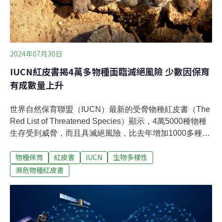
敷出。從1971年開始，地球超載日從12月不斷的往前推
進，代表資源消耗的速度加快，如今需要1.75個地球才能
滿足人類需求。全球生態足跡網絡
2024年07月30日
IUCN紅皮書揭4萬多物種面臨滅絕風險 少數因保育
有成數量上升
世界自然保育聯盟（IUCN）最新的受脅物種紅皮書（The
Red List of Threatened Species）顯示，4萬5000種物種
生存受到威脅，而且具滅絕風險，比去年增加1000多種
1。好消息則是一度瀕危的伊比利猞猁（Lynx pardinus）
物種保育
紅皮書
IUCN
生物多樣性
的數量已回升。 氣候變遷、外來入侵物種、非法貿易，到
基礎建設擴建，地球的生物面臨各種生存挑戰。IUCN從
瀕危物種紅皮書
1964年開始發表受脅物種紅皮書，至今已60年，名單上包
含了16萬種物種。這是世界生物多樣性健全狀況的重要指
標。社交媒體刺激銷售 智利的仙人掌瀕危物種滅絕的原因
不盡相同，社群媒體的傳播力加速了龍爪球屬（Copiapoa