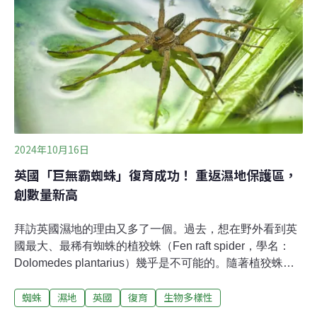
2024年10月16日
英國「巨無霸蜘蛛」復育成功！ 重返濕地保護區，
創數量新高
拜訪英國濕地的理由又多了一個。過去，想在野外看到英
國最大、最稀有蜘蛛的植狡蛛（Fen raft spider，學名：
Dolomedes plantarius）幾乎是不可能的。隨著植狡蛛的
數量增加到3000多隻，加上專家提供的秘技，或許你有機
蜘蛛
濕地
英國
復育
生物多樣性
會目睹牠們的風采。植狡蛛以巨大體型和特殊的育嬰行為
著稱。背部白色或奶油色條紋非常獨特，成年的雌蛛可以