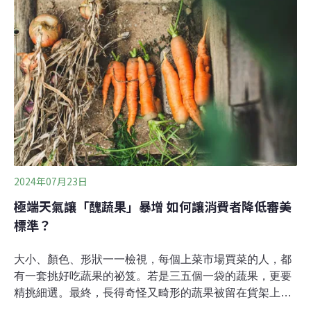
置地點。歐盟更打算用它來保護生物多樣性，評估氣候變
遷對社會、經濟的影響，甚至應用在政策調整上。
2024年07月23日
極端天氣讓「醜蔬果」暴增 如何讓消費者降低審美
標準？
大小、顏色、形狀一一檢視，每個上菜市場買菜的人，都
有一套挑好吃蔬果的祕笈。若是三五個一袋的蔬果，更要
精挑細選。最終，長得奇怪又畸形的蔬果被留在貨架上，
成為滯銷品，丟進垃圾桶。極端氣候加劇，蔬果生長期的