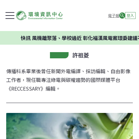
電子報
登入
快訊
風機離聚落、學校過近 彰化福漢風電案環委建議不應開發
許祖菱
傳播科系畢業後曾任新聞外電編譯、採訪編輯、自由影像
工作者，現任職專注綠電與碳權趨勢的國際媒體平台
《RECCESSARY》編輯。