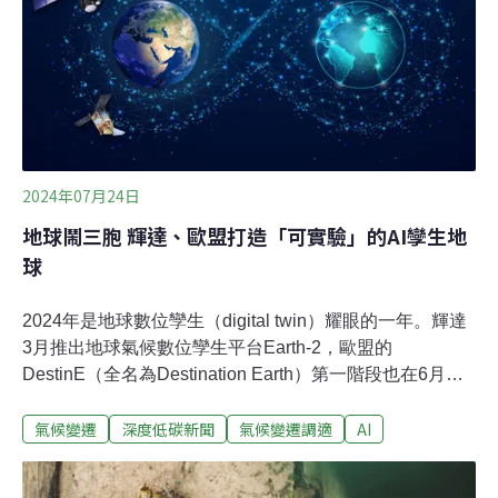
cacti）仙人掌的危機。 《美聯社》報導，生長於智利沿海
沙漠的龍爪球仙人掌常當成裝飾植物。隨著愛好者和商人
在社群媒體上展示，需求攀升，非法走私更加嚴重。龍爪
球屬仙人掌有82%的物種面臨滅絕風險，比2013年的55
2024年07月24日
地球鬧三胞 輝達、歐盟打造「可實驗」的AI孿生地
球
2024年是地球數位孿生（digital twin）耀眼的一年。輝達
3月推出地球氣候數位孿生平台Earth-2，歐盟的
DestinE（全名為Destination Earth）第一階段也在6月上
線，將持續加入資料，在2030年成為一個「完整」的數位
氣候變遷
深度低碳新聞
氣候變遷調適
AI
孿生地球。在AI協助下，地球數位孿生發展加快。颱風預
測路徑更快、更準確；科學家能重複模擬土石流，找到預
防災害的最佳方法；業者也可以算出風力發電廠的最佳設