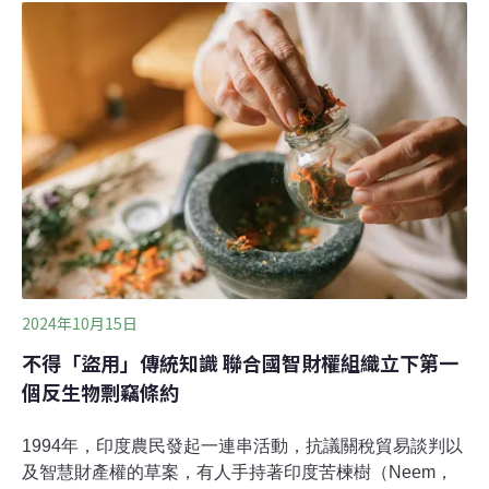
長到人的手掌大小。植狡蛛是半水生的伏擊掠食者，這代
表牠們不靠結網來等食物上門，而是主動出擊。牠腿上的
細小剛毛能偵測水面微弱的振動。牠會捕捉水蠆、其它蜘
蛛、水黽、蝌蚪、甚至是小魚，但是對人類無害。植狡蛛
會織出卵囊，將卵產在裡面，並定期將卵囊浸水，保持濕
潤。這段期間，牠會編織直徑25公分的育嬰網，直到幼蛛
安全孵化。《衛報》報導，植狡蛛生存的低地濕地棲地面
臨大規模劣化和破壞，數量變得極為稀有。植狡蛛在2010
年瀕臨滅絕，在英國皇家鳥類保護協會（RSPB）與民間
野
2024年10月15日
不得「盜用」傳統知識 聯合國智財權組織立下第一
個反生物剽竊條約
1994年，印度農民發起一連串活動，抗議關稅貿易談判以
及智慧財產權的草案，有人手持著印度苦楝樹（Neem，