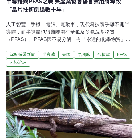
半導體與PFAS之戰 美產業協會揚言禁用將導致
「晶片技術倒退數十年」
人工智慧、手機、電腦、電動車，現代科技幾乎離不開半
導體，而半導體也很難離開有全氟及多氟烷基物質
（PFAS）。PFAS因不易分解，有「永遠的化學物質」之
稱。由於PFAS與癌症、肝腎、心血管疾病的相關疑慮上
深度低碳新聞
半導體
美國
晶圓廠
台積電
PFAS
升，近年掀起禁用或限用管制潮。但半導體的微影製程、
電漿處理等1000多個奈米製程都會用到PFAS。業者研發
污染治理
替代品的同時，也組成聯盟遊說政府降低監管，並稱嚴厲
的監管將讓產業「倒退數十年」。PFAS聯盟砸錢遊說立
法者 避開環保監管2022年開始，美國加州、馬里蘭州、明
尼蘇達州等陸續提出限制使用PFAS的法規。4月，眾議會
議員提出「永久化學品監管和責任法」（ FCRAA），希
望10年內逐步淘汰所有非必要用途的PFAS。因應這些限
制，美國半導體產業協會（SIA）成員與供應鏈組成PFAS
聯盟（PFAS Consortium），且於去（2023）年提出報
告，聲稱尋找更安全的替代品「幾乎是不可能的」，並警