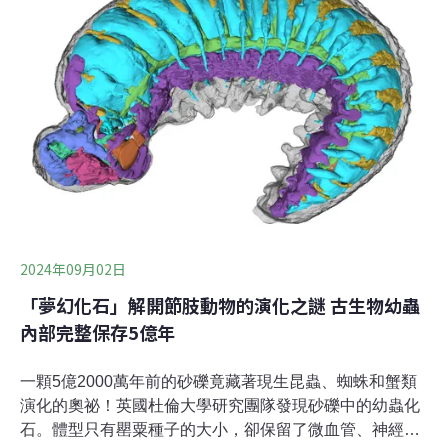
代：拯救鯨魚 數度衝撞日本捕鯨船隊73歲的華森是「海洋
守護者協會」（Sea Shepherd Conservation Society）創
辦人，擁有加拿大與美國雙國籍。2010年代，日方以科學
研究為名規避商業獵捕禁令，在南極大量捕鯨。海洋守護
者協會強力阻止，雙方屢次爆發衝突、甚至發生船體衝
撞。
2024年09月02日
「夢幻化石」解開節肢動物的演化之謎 古生物幼蟲
內部完整保存5億年
一顆5億2000萬年前的砂礫竟藏著現生昆蟲、蜘蛛和蟹類
演化的奧祕！英國杜倫大學研究團隊發現砂礫中的幼蟲化
石。體型只有罌粟種子的大小，卻保留了微血管、神經系