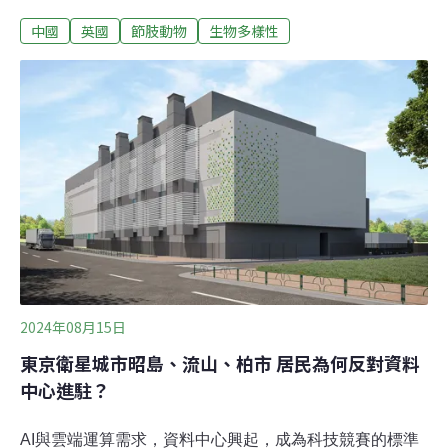
統的完整細節，科學家將牠命名為Youti yuanshi。化石將
中國
英國
節肢動物
生物多樣性
億萬年前幼蟲的內臟保留至今，且保存狀態良好，讓史密
斯驚嘆不已，稱這是非常難得的「夢幻化石」。古生物學
難得一見的夢幻化石杜倫大學（Durham University）古生
物學副教授史密斯（Martin Smith）的同事在中國進行微
觀化石（microscopic fossil）研究，從5億年前的岩石沉積
物中找尋可能蘊藏的生物化石。5億2000萬年前是寒武
紀，是地球上主要動物群首次演化的時期。中國雲南大學
有一組團隊專門篩選岩石，找尋其中的化石。史密斯到中
國訪視時，發現這塊不尋常的樣本。經同意後，將它帶回
英國研究，使用先進的同步X光斷層掃描，建構幼蟲的大
腦、消化腺、循環系統的3D影
2024年08月15日
東京衛星城市昭島、流山、柏市 居民為何反對資料
中心進駐？
AI與雲端運算需求，資料中心興起，成為科技競賽的標準