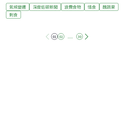
氣候變遷
深度低碳新聞
浪費食物
惜食
醜蔬果
氣候難料，讓農夫辛苦種出的蔬果變得又醜又小。加工或
降價求售可能是解方，但有沒有其他方式，讓大眾真的愛
剩食
上「醜蔬果」？蔬菜變醜又變貴氣候變遷帶來的極端氣
候，「醜蔬果」的食物浪費問題恐怕更加嚴重。《衛報》
報導荷蘭農民布洛克 （Bastiaan Blok）的例子。去年他收
......
01
02
30
成117公噸的洋蔥，但每顆都只有紅蔥（shallot）的大
小。「上個春天非常潮濕，夏天又非常乾熱，洋蔥根本長
不大。」31歲的布洛克解釋。半數的洋蔥不到四公分寬，
連加工都沒人要，最後的下場可能是賣去做生質燃料，或
賣到波蘭做成洋蔥油。布洛克的遭遇不是特例。2022年歐
洲受到嚴重熱浪襲擊，《世界經濟論壇》（WEF）指出，
破紀錄的熱浪與乾旱造