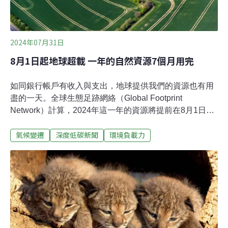
2024年07月31日
8月1日起地球超載 一年的自然資源7個月用完
如同銀行帳戶有收入與支出，地球提供我們的資源也有用
盡的一天。全球生態足跡網絡（Global Footprint
Network）計算，2024年這一年的資源將提前在8月1日用
盡。從這一天起，我們將以透支的方式消耗地球資源。全
氣候變遷
深度低碳新聞
環境負載力
球生態足跡網絡每年計算「地球超載日」（Earth
Overshoot Day，又譯「生態負債日」）。他們將地球的
生產力，例如林地、耕地、漁場，跟人們消耗的資源數量
相比，以此計算出哪一天自然資源將耗盡。2023年的地球
超載日是8月2日。今年提前一天，代表人類耗用資源的速
度又加快了。一年的資源大約7個月就用完。全球生態足
跡網絡解釋，全球減碳確有成績，但下降量少，而海洋碳
固存（Carbon Sequestration）少了更多，所以仍是入不