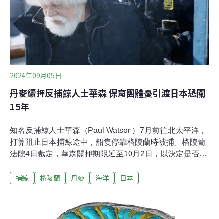
驟停後快速死亡，過程非常痛苦。毒蟾蜍導致原生的澳洲
淡水鱷數量驟減70%。澳洲淡水鱷是頂級掠食者，少了牠
們後，在河川底層的魚類增加，大量吃掉魚蝦，導致生態
失衡。不愉快的一餐 教鱷魚「討厭吃」毒蟾蜍
2024年09月05日
丹麥續押反捕鯨人士華森 保育團體憂引渡日本恐關
15年
知名反捕鯨人士華森（Paul Watson）7月前往北太平洋，
打算阻止日本捕鯨途中，船隻停靠格陵蘭時被捕。格陵蘭
法院4日裁定，華森關押期限延至10月2日，以決定是否將
他引渡到日本受審。日本2010年代在南極大量獵殺鯨魚，
捕鯨
格陵蘭
丹麥
海洋
日本
華森在阻止捕鯨行動中，與日本捕鯨船發生激烈衝突。這
次華森被捕是根據日本12年前發出的逮捕令，指控他造成
船隻損害與船員受傷。支持華森的人士擔心他若被引渡，
恐在監牢度過餘生，正積極奔走，訴求釋放華森。2010年