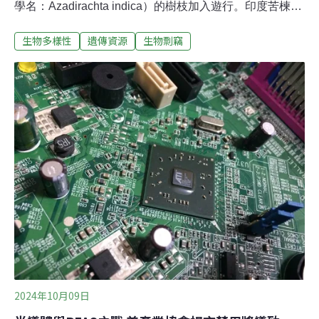
學名：Azadirachta indica）的樹枝加入遊行。印度苦楝樹
是印度的傳統藥材，有「藥房」之稱，從治療呼吸道、消
生物多樣性
遺傳資源
生物剽竊
化系統疾病，到驅蟲、防曬和潔牙，印度苦楝樹都有功
效。看到印度苦楝樹的妙用，跨國公司運用實驗室技術，
提煉出製作殺菌劑的成分，並申請發明專利。這件事惹怒
了印度人，認為他們的傳統智慧遭到剽竊。生物遺傳資源
屬於誰？「生物剽竊」（biopiracy）指的是跨國企業挪用
天然遺傳資源註冊專利，將藥用植物、農作物和動物品種
的遺傳資源應用於化妝品、藥物、生物科技等領域營利。
由於專利申請無須公開創新來源，許多開發中國家擔心專
利可能繞過原住民權利。
2024年10月09日