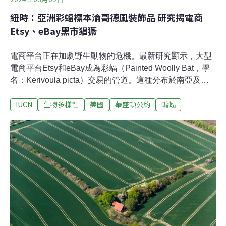
紐時：亞洲彩蝠標本淪哥德風裝飾品 研究揭電商
Etsy、eBay黑市猖獗
電商平台正在加劇野生動物的危機。最新研究顯示，大型
電商平台Etsy和eBay成為彩蝠（Painted Woolly Bat，學
名：Kerivoula picta）交易的管道。這種分布於南亞及東
南亞的野生蝙蝠有著鮮豔橙色翅膀，搭配黑暗的蝙蝠形
IUCN
生物多樣性
美國
華盛頓公約
蝙蝠
象，成為萬聖節、耶誕節或黑暗哥德風的裝飾品。高漲的
需求可能促使更多獵人到叢林裡捕捉牠們。彩蝠棲息於東
南亞、南亞和中國。黑暗的形象搭配上亮麗的橘色，讓牠
成為萬聖節與哥德風的熱門裝飾品。彩蝠在受脅物種紅皮
書裡列為「近危」（Near Threatened, NT）物種，沒有人
工飼養個體，市面上的蝙蝠都是從野外捕捉。一般談到野
生動物非法貿易時，常想到象牙、犀牛角、老虎的產製品
等，很少人知道蝙蝠也有非法交易。《歐洲野生動物研究
期刊》（European Journal of Wildlife Research）近期一
項研究分析了購物平台上的蝙蝠商品，發現美國消費者對