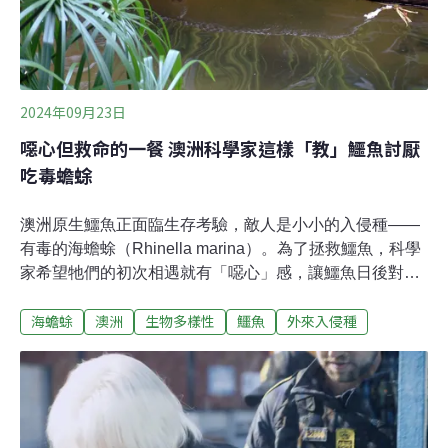
2024年09月23日
噁心但救命的一餐 澳洲科學家這樣「教」鱷魚討厭
吃毒蟾蜍
澳洲原生鱷魚正面臨生存考驗，敵人是小小的入侵種——
有毒的海蟾蜍（Rhinella marina）。為了拯救鱷魚，科學
家希望牠們的初次相遇就有「噁心」感，讓鱷魚日後對海
蟾蜍避而遠之。毒死淡水鱷 破壞生態平衡根據《NPR》，
海蟾蜍
澳洲
生物多樣性
鱷魚
外來入侵種
海蟾蜍於1935年從夏威夷引入澳洲，原本希望牠們能吃掉
影響甘蔗收成的甲蟲，但海蟾蜍未能控制甲蟲，反而大量
繁殖。目前估計澳洲已有2億隻海蟾蜍，造成澳洲淡水鱷
（Crocodylus johnstoni）大量死亡。海蟾蜍含有劇毒，雪
梨麥覺理大學（Macquarie University）保育學家沃德菲爾
（Georgia Ward-Fear）目睹鱷魚吃了海蟾蜍後抽搐、心臟