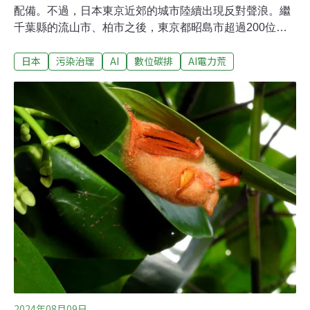
配備。不過，日本東京近郊的城市陸續出現反對聲浪。繼
千葉縣的流山市、柏市之後，東京都昭島市超過200位民
眾也連署要求重審資料中心興建計畫。昭島市民憂破壞棲
日本
污染治理
AI
數位碳排
AI電力荒
地、耗盡地下水昭島市是日本東京都內的第七個市，也是
重要衛星城。從新宿站往西，搭車1個多小時可達。新加
坡物流設施集團普洛斯（Global Logistic Properties,
GLP）計畫在此興建大型物流和資料中心。媒體《資料中
心動態》（data center dynamics）報導，GLP計劃興建五
個園區，總容量600MW，其中四個位在東京，一個在大
阪。東京的TKW1已經動土，居民反對的應是TKW2。
TKW2包含八座五層建築，總容量295MW。
2024年08月09日