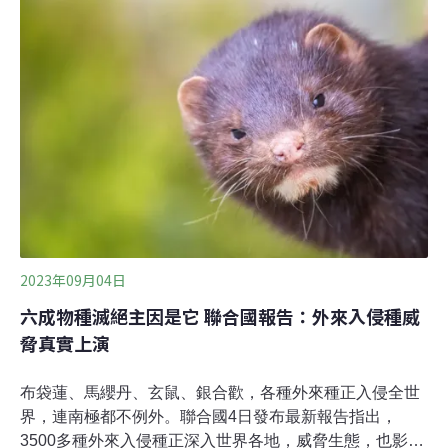
界進行跨領域溝通，在決策和討論上也能夠更加聚焦。氣
候變遷下 外來入侵種影響更難預測中央研究院生物多樣性
研究中心研究員鍾國芳說明，外來入侵種是全球生物多樣
性喪失的主因之一。IPBES的報告也提到，外來入侵種對
自然和人類造成的影響有八成是負面的。鍾國芳認為，目
前還需要更多對外來入侵種的研究，才能更全面掌握國內
現況，且由於氣候變遷，外來入侵種造成的影響趨勢將更
難預測，比如有的外來種原本沒這麼適合在某地生存，卻
因氣候變遷導致族群數擴大。
2023年09月04日
六成物種滅絕主因是它 聯合國報告：外來入侵種威
脅真實上演
布袋蓮、馬纓丹、玄鼠、銀合歡，各種外來種正入侵全世
界，連南極都不例外。聯合國4日發布最新報告指出，
3500多種外來入侵種正深入世界各地，威脅生態，也影響