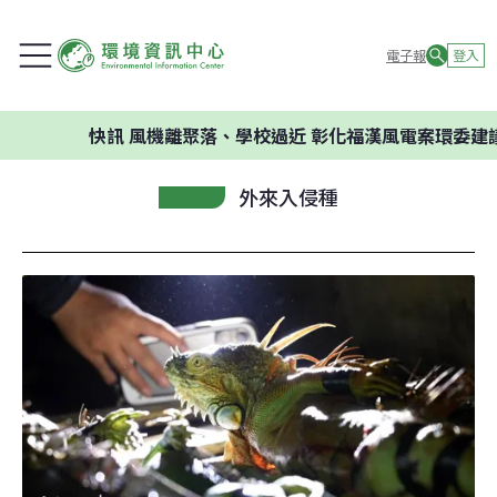
電子報
登入
快訊
風機離聚落、學校過近 彰化福漢風電案環委建議不應開
外來入侵種