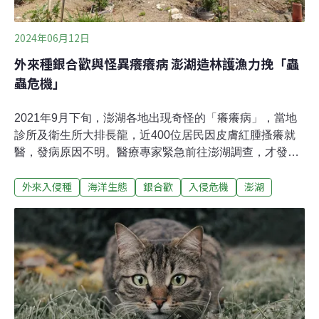
2024年06月12日
外來種銀合歡與怪異癢癢病 澎湖造林護漁力挽「蟲
蟲危機」
2021年9月下旬，澎湖各地出現奇怪的「癢癢病」，當地
診所及衛生所大排長龍，近400位居民因皮膚紅腫搔癢就
醫，發病原因不明。醫療專家緊急前往澎湖調查，才發現
原來是黃毒蛾幼蟲毒毛隨風飄散引發的接觸性皮膚炎。事
外來入侵種
海洋生態
銀合歡
入侵危機
澎湖
後，農業單位進一步調查，發現黃毒蛾幼蟲大爆發不僅受
到氣候變遷的影響，也與澎湖當地四處蔓延的外來入侵種
「銀合歡」有關。銀合歡大舉入侵澎湖，一度爆發癢癢病
全球化盛行，外來入侵種成為生物多樣性流失的一大危
機。聯合國報告指出，全球約60%動植物滅絕與外來種有
關。外來種對一般民眾而言也許不痛不癢，但澎湖的居民
卻因銀合歡，有了「切身之癢」。回憶起當年的怪病情
形，一位馬公居民說，大家擔心蟲害減少出門即使天氣炎