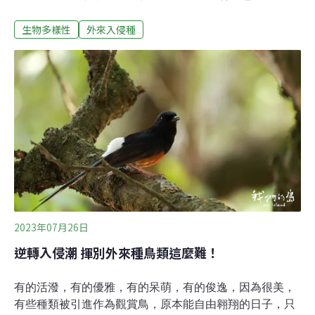
我們的生活，每年造成的經濟損失超過4230億美元。2022
生物多樣性
外來入侵種
年底的聯合國生物多樣性大會（COP15）上，各國宣示要
在2030年前保護30%的地球自然資源，但外來入侵種正在
破壞這個目標。報告雖然預估外來入侵種的數量還會增
加，但運用適當的策略，仍有機會在外來種擴張前加以預
防或控制，減少危害。超過1200次區域性生物滅絕 經濟損
失超過千億美元為提供各國對抗外來種入侵的所需的證據
與策略，聯合國旗下，由143成員國組成的生物多樣性研
究機構「跨政府生物多樣性與生態系服務平台」
（IPBES）在德國波昂召開大會，2日批准《外來入侵種
暨控制評估報告》（the Assessment Report on Invasive
Alien Species and the
2023年07月26日
逆轉入侵潮 揮別外來種鳥類這麼難！
有的活潑，有的優雅，有的呆萌，有的俊逸，因為很美，
有些種類被引進作為觀賞鳥，原本能自由翱翔的日子，只