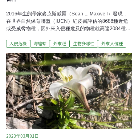
2016年生態學家麥克斯威爾（Sean L. Maxwell）發現，
在世界自然保育聯盟（IUCN）紅皮書評估的8688種近危
或受威脅物種，因外來入侵種危及的物種就高達2084種。
外來種已成為現今生物多樣性流失的主因之一，其造成的
入侵危機
海蟾蜍
外來種
生物多樣性
外來入侵種
負面影響大致可分為生態、經濟損失，及社會、健康與衛
生等三類別。本文以南投海蟾蜍移除行動為例，解析外來
種防治階段與步驟，剖析移除亮點，以期作為我國防治工
作參考。認識「外來入侵種」 生物多樣性下降主因隨著全
球化與國際貿易蓬勃發展，許多物種有心與無意的引入，
直接或間接地透過航、空運，傳播至本身無法自然到達的
新地點，成為外來種。若外來種在新環境建立族群，並對
環境造成有害影響，則稱外來入侵種（Invasive Alien
Species，IAS）。有「生物多樣性之父」之稱的美國生物
學家威爾森（E.O. Wilson）曾於《生物圈的未來》一書提
及，入侵種是生物多樣性下降的主因之
2023年03月01日