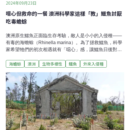
2024年09月23日
噁心但救命的一餐 澳洲科學家這樣「教」鱷魚討厭
吃毒蟾蜍
澳洲原生鱷魚正面臨生存考驗，敵人是小小的入侵種——
有毒的海蟾蜍（Rhinella marina）。為了拯救鱷魚，科學
家希望牠們的初次相遇就有「噁心」感，讓鱷魚日後對海
蟾蜍避而遠之。毒死淡水鱷 破壞生態平衡根據《NPR》，
海蟾蜍
澳洲
生物多樣性
鱷魚
外來入侵種
海蟾蜍於1935年從夏威夷引入澳洲，原本希望牠們能吃掉
影響甘蔗收成的甲蟲，但海蟾蜍未能控制甲蟲，反而大量
繁殖。目前估計澳洲已有2億隻海蟾蜍，造成澳洲淡水鱷
（Crocodylus johnstoni）大量死亡。海蟾蜍含有劇毒，雪
梨麥覺理大學（Macquarie University）保育學家沃德菲爾
（Georgia Ward-Fear）目睹鱷魚吃了海蟾蜍後抽搐、心臟
驟停後快速死亡，過程非常痛苦。毒蟾蜍導致原生的澳洲
淡水鱷數量驟減70%。澳洲淡水鱷是頂級掠食者，少了牠
們後，在河川底層的魚類增加，大量吃掉魚蝦，導致生態
失衡。不愉快的一餐 教鱷魚「討厭吃」毒蟾蜍