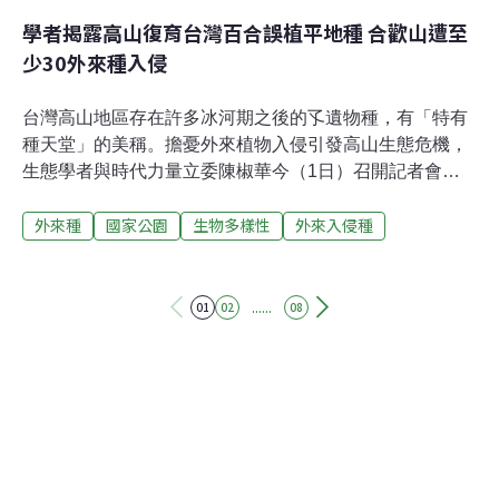
學者揭露高山復育台灣百合誤植平地種 合歡山遭至
少30外來種入侵
台灣高山地區存在許多冰河期之後的孓遺物種，有「特有
種天堂」的美稱。擔憂外來植物入侵引發高山生態危機，
生態學者與時代力量立委陳椒華今（1日）召開記者會，
指出合歡山區已遭至少30種外來種入侵，當地台灣百合復
外來種
國家公園
生物多樣性
外來入侵種
育工作也被揭露未採用當地原生種，而是直接移植平地海
邊物種，違反國家公園復育目的。合歡山外來種危機 高山
復育台灣百合卻植平地種台灣存在高達3600種開花植物，
約佔地球上30萬種開花植物的1.2%，其中更有1/4屬於特
......
01
02
08
有種。而台灣海拔超過3000公尺以上的高山號稱「特有種
天堂」，特有種比例高達50%，相當於在高山每看見兩個
開花植物，就有一個是台灣特有種。不過環團揭露，海拔
3200公尺的合歡山地區正復育著許多台灣百合，種植的卻
是屬於生長在平地海邊的「糙莖百合」，質疑是直接從平
地將植株搬上山種植。台灣大學生命科學系教授王俊能指
出，施工單位施作護坡工程時將外來植物種子撒在公路四