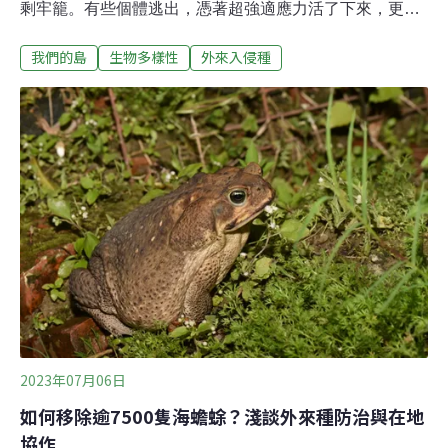
剩牢籠。有些個體逃出，憑著超強適應力活了下來，更強
的，還能繁衍後代，擴張族群。對牠們來說，這是本能，
我們的島
生物多樣性
外來入侵種
對台灣的環境來說，這是外來種入侵。白頭翁，綠繡眼、
麻雀被稱為都市三俠，原本在都市裡最容易見到，現在比
較常看到的是白尾八哥和家八哥。這兩種八哥都是外來
種，因為能學說話，被引入作為寵物鳥，數十年前從籠中
逸出，落地生根。椋鳥科外來種 成長數量驚人根據特生中
心繁殖鳥類大調查，2011年到2021年的族群趨勢，家八哥
成長將近400%，白尾八哥成長大約213%。另一種黑領椋
鳥，則是常在河濱出沒，近十年成長637%。另一種和牠
們同屬椋鳥科的亞洲輝椋鳥，成長幅度更驚人，高達
4407%。跟著中華鳥會秘書長呂翊維的腳步，我們來到位
在台北市的國父紀念館，有樹，有水池，還有亞洲輝椋鳥
繁殖時最需要的建築縫隙。呂翊維說
2023年07月06日
如何移除逾7500隻海蟾蜍？淺談外來種防治與在地
協作