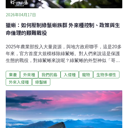
2026年04月17日
獵蜥：如何壓制綠鬣蜥族群 外來種控制、政策與生
命倫理的艱難戰役
2025年農業部投入大量資源，與地方政府聯手，這是20多
年來，官方首度大規模移除綠鬣蜥。對人們來說這是保護
生態的戰役，對綠鬣蜥來說呢？綠鬣蜥的外型神似「哥吉
拉」，曾是台灣寵物市場的商品，但在野外牠們已經成為
棄養
外來種
我們的島
入侵種
寵物
生物多樣性
難以壓制的入侵物種。從2001年開放進口，到2004年進口
量超過兩萬隻，超過市場需求，大量體弱或賣相差的個體
外來入侵種
綠鬣蜥
被隨意拋棄。綠鬣蜥野外族群日益擴大 人蜥衝突漸增南台
灣溫暖的氣候與牠們的原生地中南美洲接近，因此牠們在
溪溝、河畔建立族群。成年的綠鬣蜥身長可將近2公尺，
在野外成長到三歲之後幾乎沒有天敵。目前牠們對本土生
態的危害尚不明顯，但對農民的損害卻已浮上檯面。嘉義
八掌溪畔的農友黃先生，一季就有兩千多棵西瓜小苗被綠