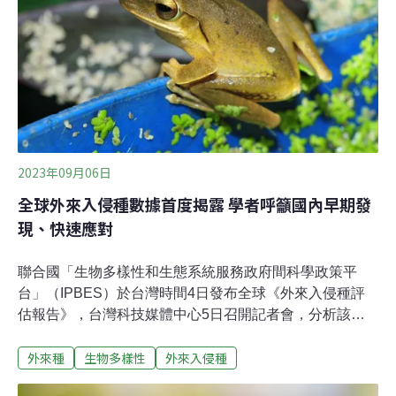
2023年09月06日
全球外來入侵種數據首度揭露 學者呼籲國內早期發
現、快速應對
聯合國「生物多樣性和生態系統服務政府間科學政策平
台」（IPBES）於台灣時間4日發布全球《外來入侵種評
估報告》，台灣科技媒體中心5日召開記者會，分析該報
告重點，並說明台灣的外來入侵種現況。學者以外來種斑
外來種
生物多樣性
外來入侵種
腿樹蛙移除為例，說明早期防治的重要。另有學者指出報
告清楚定義不同類型的外來種差異，有助於政府機關與各