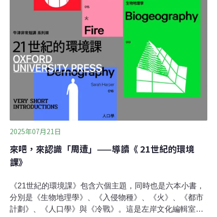
蔓延，主管機關對雪梨地區全面實施禁火令，建議居民避
免不必要的旅行。在此危急時刻，主管機關提醒公眾保持
警惕，遵循官方建議，確保安全渡過這段火災高風險期。
這場大火，是2019年冬天的澳洲森林大火以來，澳洲規模
最大的一次。當時，我正在昆士蘭大學讀博士班，準備收
拾行李回台灣過年。有一天起床，窗外一片霧霾，PM2.5
的濃度達到每立方公尺150.8微克。還以為是
2025年07月21日
來吧，來認識「周遭」——導讀《 21世紀的環境
課》
《21世紀的環境課》包含六個主題，同時也是六本小書，
分別是《生物地理學》、《入侵物種》、《火》、《都市
計劃》、《人口學》與《冷戰》。這是左岸文化編輯室為