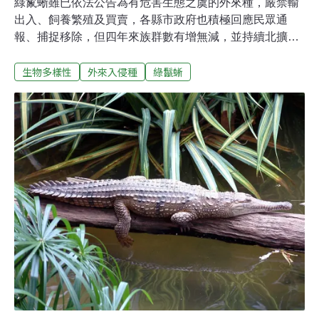
綠鬣蜥雖已依法公告為有危害生態之虞的外來種，嚴禁輸
出入、飼養繁殖及買賣，各縣市政府也積極回應民眾通
報、捕捉移除，但四年來族群數有增無減，並持續北擴，
危害農作物顯著。上週農業部林業及自然保育署邀集縣市
生物多樣性
外來入侵種
綠鬣蜥
政府、專家學者召開會議討論對策，包括宣示移除沒有空
窗期，邀集民眾協力填補三不管地帶移除任務。守住綠鬣
蜥北擴 止步苗栗持續監測綠鬣蜥（Iguana iguana）已知
在10個縣市建立了穩定族群，而且有向北蔓延的疑慮；目
前已知建立野外繁殖族群，以台中市為最北界，苗栗縣雖
有零星通報，並進行同步監測，但尚未見野外建立繁殖族
群。自2019年移除至今，約移除21萬隻綠鬣蜥，但數量仍
有上升趨勢。屏東縣政府統計今（2024）年截至11月15日
已移除3萬3871隻，直逼去（2023）年移除總量3萬4002
隻。高雄市政府農業局截至19日共移除6109隻，已超過去
年總數5449隻。林保署為了解決移除綠鬣蜥遭遇的困境，