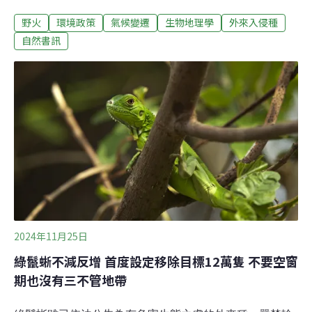
台灣讀者精心構思的課程，也是繼《二十世紀的主義
野火
環境政策
氣候變遷
生物地理學
外來入侵種
們》、《21世紀的人生難題》後的第三門課。《21世紀的
環境課》的六本指定閱讀均出自牛津大學出版社的Very
自然書訊
Short Introduction書系。如書系名所示，這些書都非常
短，文字洗鍊，由各領域的中堅學者撰寫，如同進入各領
域的敲門磚或拱心石（keystone）。在規劃《21世紀的環
境課》時，編輯室聘請優秀譯者翻譯，同時也為每本書找
了專業審定者，並請他們撰寫導讀。審定者與導讀者都是
一時之選；如《生物地理學》是由《通往世界的植物》、
《橫斷台灣》的作者游旨价翻譯與導讀，《入侵物種》則
是中山大學的生物學者顏聖紘、《人口學》是政治大學社
會學者鄭力軒、《火》為生物多樣性研究所的生物學家林
大利、《都市計劃
2024年11月25日
綠鬣蜥不減反增 首度設定移除目標12萬隻 不要空窗
期也沒有三不管地帶