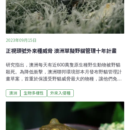
熱，都長袖長褲包緊緊才敢出門，一回到家就趕緊沖澡、
換衣服，衣服也不敢曬在外面。
2023年09月15日
正視頭號外來種威脅 澳洲草擬野貓管理十年計畫
研究指出，澳洲每天有近600萬隻原生種野生動物被野貓
殺死。為降低衝擊，澳洲聯邦環境部本月發布野貓管理計
畫草案，首重於保護受野貓威脅最大的物種，讓他們免於
滅絕。計畫為期十年，前五年預估投入6000萬澳幣。這將
澳洲
生物多樣性
外來入侵種
是澳洲自去年喊出「瀕危物種零滅絕」（Zero
Extinctions）目標後，極重要的一步。