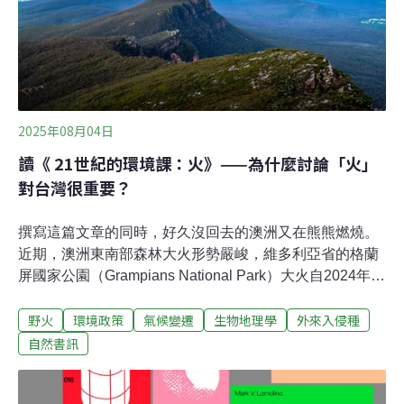
鬣蜥啃食殆盡。為了遏止綠鬣蜥族群增長，農業部在2025
年投入大量資源，與地方政府聯手，創下全年移除總量26
萬隻的記錄。其中，屏東縣移除量高達13萬288隻，居全
台之冠。
2025年08月04日
讀《 21世紀的環境課：火》——為什麼討論「火」
對台灣很重要？
撰寫這篇文章的同時，好久沒回去的澳洲又在熊熊燃燒。
近期，澳洲東南部森林大火形勢嚴峻，維多利亞省的格蘭
屏國家公園（Grampians National Park）大火自2024年
12月19日燒毀的土地已超過3萬4000公頃，火線長達192
野火
環境政策
氣候變遷
生物地理學
外來入侵種
公里。強風和乾燥植被使300多名消防員的滅火行動面臨
挑戰。主管機關對霍爾斯加普（Halls Gap）等地區發布緊
自然書訊
急撤離令，並警告隨著聖誕節的夏季高溫來臨，林火風險
加劇。新南威爾斯省內陸和東北部因高溫和大風加速火勢