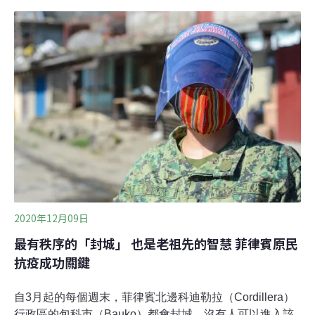
的溪流觀察經驗，對魚類生態如數家珍：「台灣十種保育
類淡水魚中，就有四種分布在烏溪，包括台灣白魚、巴氏
銀鮈、台灣鮰和埔里中華爬岩鰍。」即使斷斷續續下著小
雨，大家還是迫不及待地下水觀察。不久就有人幸運地目
睹一級保育類巴氏銀鮈，和被《淡水魚紅皮書》列為瀕危
等級的陳氏鰍鮀。陳氏鰍鮀體表顏色跟砂礫很接近，受到
驚擾會鑽進沙中躲藏，也會把卵產在沙裡。因為喜歡沙質
環境，只分布在濁水溪與烏溪這兩條輸沙量大的溪流。周
銘泰從水底撈起一把沙，說明：「這種細砂礫的底質，就
是陳氏鰍鮀喜歡的棲息環境，要形成這種環境，就必
2020年12月09日
最有秩序的「封城」 也是老祖先的智慧 菲律賓原民
抗疫成功關鍵
自3月起的每個週末，菲律賓北邊科迪勒拉（Cordillera）
行政區的包科市（Bauko）都會封城，沒有人可以進入該