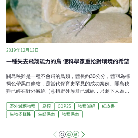
南菲律賓伊斯蘭長期醞釀暴動的溫床，儘管有安全上的風
險，EDC的成員仍動身前往三寶顏錫布格省，尋找傳說中
的樹。文獻顯示，這種樹可能只存
2019年12月13日
一種失去飛翔能力的鳥 使科學家重拾對環境的希望
關島秧雞是一種不會飛的鳥類，體長約30公分，體羽為棕
褐色帶黑白條紋，是當代保育史罕見的成功案例。關島秧
雞已經在野外滅絕（意指野外族群已滅絕，只剩下人為飼
養的個體），透過人工繁殖計畫得以維持族群。12月10
野外滅絕物種
鳥類
COP25
物種滅絕
紅皮書
日，牠在世界自然保育聯盟（IUCN）的受脅物種紅皮書中
的受脅程度由「野外滅絕」（Extinct in the Wild,EW）改
生物多樣性
生態保育
物種保育
為「嚴重瀕危」（Critically Endangered, CR），還有其
他9種物種也有所改善。關島秧機的掠食者是棕樹蛇，是
01
02
03
第二次世界大戰結束後意外引入美國關島的外來入侵種。