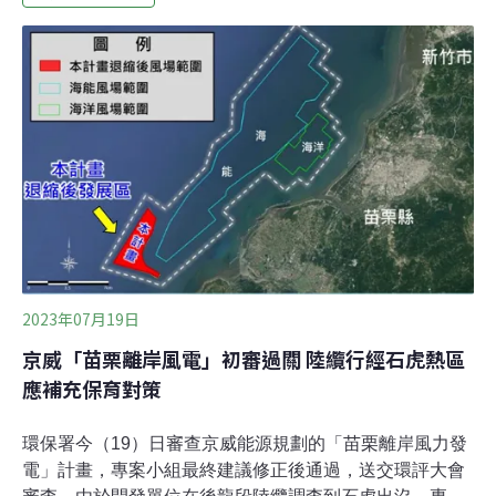
1964年開始發表受脅物種紅皮書，至今已60年，名單上包
含了16萬種物種。這是世界生物多樣性健全狀況的重要指
標。社交媒體刺激銷售 智利的仙人掌瀕危物種滅絕的原因
不盡相同，社群媒體的傳播力加速了龍爪球屬（Copiapoa
cacti）仙人掌的危機。 《美聯社》報導，生長於智利沿海
沙漠的龍爪球仙人掌常當成裝飾植物。隨著愛好者和商人
在社群媒體上展示，需求攀升，非法走私更加嚴重。龍爪
球屬仙人掌有82%的物種面臨滅絕風險，比2013年的55
2023年07月19日
京威「苗栗離岸風電」初審過關 陸纜行經石虎熱區
應補充保育對策
環保署今（19）日審查京威能源規劃的「苗栗離岸風力發
電」計畫，專案小組最終建議修正後通過，送交環評大會