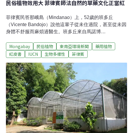
民俗植物效用大 菲律賓師法自然的草藥文化正當紅
菲律賓民答那峨島（Mindanao）上，52歲的班多丘
（Vicente Bandojo）說他這輩子從未住過院，甚至從未因
身體不舒服而麻煩過醫生。班多丘來自馬諾博
（Manobo）部落，族人稱他「巴拉蘇達頭目」（Datu
Mongabay
民俗植物
東南亞環境新聞
藥用植物
Palagsulat，「Datu」為頭目之意）。「馬諾博」的意思
是「河的民族」，他們住在菲律賓南阿古桑省（Agusan
紅皮書
IUCN
生物多樣性
菲律賓
del Sur）以及民答那峨島南部的其他區域。早在幾世紀
前，他們的族群存續就因外國人及移民的到來而受到威
脅，但卻一直將自己的文化保存得很好——而這文化深植
於大自然當中。山裡工作機會不多，大部分的族人都生活
在貧窮線以下，主要依賴農業、勞力、狩獵為生。儘管如
此，他們擁有一個公開的秘密寶藏，那就是祖先流傳下
來、極為可觀的民俗草藥知識；他們相信這些草藥能讓所
有惡疾退散。如今，有人為了記錄並保存這份草藥背後的
科學原理，而展開了一項研究。「我們部落從遠古時代就
懂得利用這