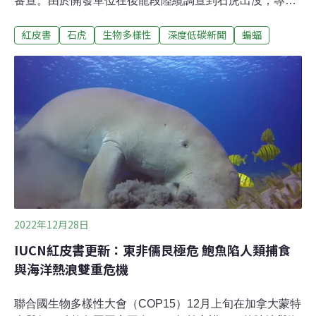
審查。由於開發單位在後龍段陸纜調查到石虎出沒，專案
小組要求加強生態保育；並於海纜施工時設置防濁幕以保
紅皮書
石虎
生物多樣性
深度低碳新聞
蝙蝠
護海域水質。開發區僅原規劃1.6% 業者再刪「後期開發
區」避爭議京威公司規劃的「苗栗離岸風力發電」計畫，
位於苗栗後龍外海，位置與先前通過環評審查的「美森」
風場重疊。原規劃全區開發，面積439.6平方公里；今年4
月的環評初審改為分期開發，首期由於迴避軍事射擊區、
信號保護區，總面積僅7.4平方公里，僅占全區1.6%。前
次初審會議中，環委質疑業者所做評估多針對全區，實際
開發的範圍卻說明不清，要求刪除後期開發區以避免爭
議。今日環保署召開「苗栗離岸風力發電廠興建計畫環境
影響說明書」專案小組第2次初審會議，業者決定刪除後
期開發區，範圍調整後最多可設20座風機、單機容量
11~21MW，總裝置容量不超過32
2022年12月28日
IUCN紅皮書更新：東非儒艮極危 鮑魚陷人類捕食
與海洋熱浪雙重危機
聯合國生物多樣性大會（COP15）12月上旬在加拿大蒙特