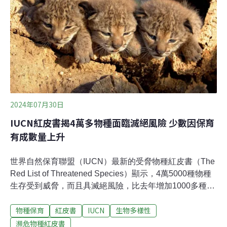
最全面的資訊。物種依受脅程度列為不同等級，易危
（VU）、瀕危（EN）、極危（CR）都代表生存面臨危
機。
2024年07月30日
IUCN紅皮書揭4萬多物種面臨滅絕風險 少數因保育
有成數量上升
世界自然保育聯盟（IUCN）最新的受脅物種紅皮書（The
Red List of Threatened Species）顯示，4萬5000種物種
生存受到威脅，而且具滅絕風險，比去年增加1000多種
1。好消息則是一度瀕危的伊比利猞猁（Lynx pardinus）
物種保育
紅皮書
IUCN
生物多樣性
的數量已回升。 氣候變遷、外來入侵物種、非法貿易，到
基礎建設擴建，地球的生物面臨各種生存挑戰。IUCN從
瀕危物種紅皮書