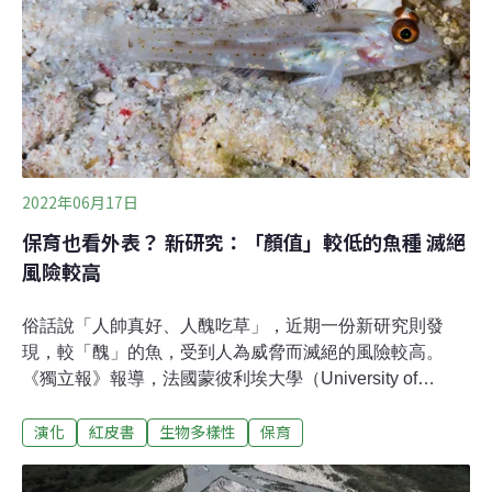
（70%）、法國（16.7%）、荷蘭（6.4%）。進口到歐盟
的青蛙以印尼為最大宗，占大約74%，其次是越南
（21%）、土耳其（4%）、阿爾巴尼亞（0.7%）。
2022年06月17日
保育也看外表？ 新研究：「顏值」較低的魚種 滅絕
風險較高
俗話說「人帥真好、人醜吃草」，近期一份新研究則發
現，較「醜」的魚，受到人為威脅而滅絕的風險較高。
《獨立報》報導，法國蒙彼利埃大學（University of
Montpellier）學者主持的研究發現，瀕臨滅絕的珊瑚礁魚
演化
紅皮書
生物多樣性
保育
類往往「美感分數」較低，這表示如果人類傾向關注「比
較漂亮」的物種，在保育工作中可能會忽視美感分數較低
者。物種的「美感分數」也影響保育關注度群集生態學家