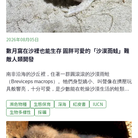
2026年08月05日
數月窩在沙裡也能生存 圓胖可愛的「沙漠雨蛙」難
敵人類開發
南非沿海的沙丘裡，住著一群圓滾滾的沙漠雨蛙
（Breviceps macrops）。牠們身型嬌小、叫聲像在擠壓玩
具般響亮，十分可愛，是少數能在乾燥沙漠生活的蛙類。
同樣特別的還有深海熱泉口的軟體動物，黑暗、高溫還有
瀕危物種
生態保育
深海
紅皮書
IUCN
毒的嚴苛環境，讓牠們演化出奇特的長相。根據世界自然
保育聯盟（IUCN）最新發布的紅皮書，這些珍貴生物正瀕
生物多樣性
採礦
臨滅絕風險。演化優勢不敵棲地破壞威脅 自1964年來，
IUCN定期發布並更新「受脅物種紅皮書」（The Red List
of Threatened Species），是了解動植物與真菌滅絕風險