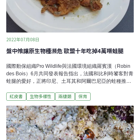
響碳吸存的表現。而在森林占總土地面積61
2022年07月08日
盤中飧讓原生物種瀕危 歐盟十年吃掉4萬噸蛙腿
國際動保組織Pro Wildlife與法國環境組織羅賓漢（Robin
des Bois）6月共同發表報告指出，法國和比利時饕客對青
蛙腿的愛好，正將印尼、土耳其和阿爾巴尼亞的蛙種推向
滅絕的險境。歐洲每年進口多達2億隻野生蛙類，導致海
紅皮書
生物多樣性
兩棲類
保育
外地區的原生蛙種的數量嚴重下降。每年約有4,070噸在國
外捕捉的青蛙送上歐洲的餐桌，其中，比利時就占進口量
的70%，但大部分隨後送往法國，出口國則以印尼為主。
十年吃掉4萬噸蛙腿 野生蛙類族群量嚴重下降根據Pro
Wildlife與羅賓漢合作的報告指出，歐盟在2011-2020年間
進口約40,700噸的青蛙腿，主要進口國為比利時