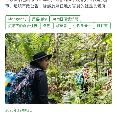
市。這項市政公告，緣起於兼任地方官員的社區長老所發
動的「tengao」 [1]。所謂「tengao」指的是原住民族一種
Mongabay
民俗植物
東南亞環境新聞
與外隔絕的措施，一旦發動，代表一段時間內任何人都不
能進出社區，而確切的封城時間則由長老議會決定，可能
疫情下的食衣住行
保種
紅皮書
生物多樣性
菲律賓
是一天或者是更長的時間。高山省（Mountain Province）
是科迪勒拉地區的6個省份之一，該省不同城鎮都啟動這
種作法，不同語系的族群也有其他稱呼方式，例如：「te-
er」、「to-or」、「sedey」、「far-e」、「ubaya」 或
「tungro」 。根據菲律賓國家原住民委員會（National
Commission on Indigenous Peoples ，簡稱NCIP）的資
料，科迪勒拉地區的居民主要是原住民，住有超過15個不
同語系的族群。因
2020年12月02日