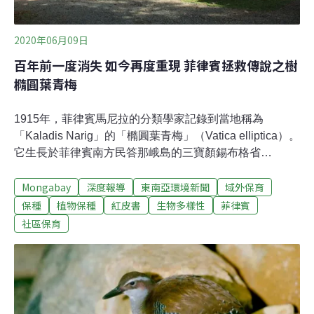
2020年06月09日
百年前一度消失 如今再度重現 菲律賓拯救傳說之樹
橢圓葉青梅
1915年，菲律賓馬尼拉的分類學家記錄到當地稱為
「Kaladis Narig」的「橢圓葉青梅」（Vatica elliptica）。
它生長於菲律賓南方民答那峨島的三寶顏錫布格省
（Zamboanga Sibugay），此熱帶闊葉樹種不特別美麗但
Mongabay
深度報導
東南亞環境新聞
域外保育
極為高挑，是該省特有種，列為瀕危級，且100多年來都
被認為已然滅絕——直到現在。重新發現該物種的過程彷
保種
植物保種
紅皮書
生物多樣性
菲律賓
彿大海撈針。菲律賓地熱大廠能源發展公司（EDC）於
社區保育
2009年開始率先研究，並在同年創辦了全國性的瀕危植物
復育計畫（簡稱BINHI），作為該公司履行企業社會責任
的一部分。EDC的吉貝（Roniño Gibe）表示：「橢圓葉
青梅於1915年已列瀕危，我們知道它很可能已經滅絕，我
們可能在尋找一種早已不復存在的樹。」民答那峨島仍是