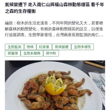
氣候變遷下 走入南仁山與福山森林動態樣區 看千年
之森的生存權衡
編按：樹木的生活史漫長，不同年間的變化又大，若要瞭
解森林的動態變化，有賴於森林動態樣區的設立，以便進
行追蹤調查。生態學家發現，台灣兩座長期監測的南仁山
與福山森林動態樣區，在東北季風與颱風的吹襲、擾動之
生態監測
物候
紅皮書
氣候變遷
生物多樣性
下，前者是極危與瀕危樹種的家，後者則能見樹木的「斷
尾求生」。而近年在氣候變遷的影響之下，森林悄悄地改
碳循環
生態系服務
碳中和
變了組成結構。森林占全球陸地面積約30%，是全球近
50%已知物種的棲息地。森林除了提供食物、藥物、燃料
等諸多生態系服務，亦在碳、氮等生物地質化學循環中扮
演著關鍵的角色。森林儲存了全球大約50%的碳，每年吸
收約1/4因人為活動產生的碳排放。工業革命後，全球溫室
氣體濃度不斷上升，隨之而來的環境變遷對全球各地的森
林帶來了不同的衝擊。在南美洲與非洲的熱帶雨林，自90
年代之後，整體樹木的死亡率就不斷攀升，生長率則是持
平或是緩升，森林的物種組成、結構也隨之改變，進而影