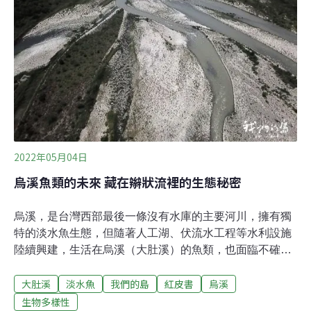
孟軻（Nicolas Mouquet）在新聞稿中表示：「我們的研究
要強調的是，大眾對保育工作的支持與最需要保育的物種
之間可能有落差。」研究團隊指出，哺乳動物也是如此，
比較「美麗」的物種比其他物種更容易成為研究焦點。然
而，這份7日發表在《公共科學圖書館生物學期刊》
（PLOS Biology）上的新研究也發現，「醜魚」通常在演
化上更具獨特性。
2022年05月04日
烏溪魚類的未來 藏在辮狀流裡的生態秘密
烏溪，是台灣西部最後一條沒有水庫的主要河川，擁有獨
特的淡水魚生態，但隨著人工湖、伏流水工程等水利設施
陸續興建，生活在烏溪（大肚溪）的魚類，也面臨不確定
的未來⋯⋯ 3月一個週末，幾個穿著潛水衣的人，翻過堤
大肚溪
淡水魚
我們的島
紅皮書
烏溪
岸、穿越溪畔草叢，來到烏溪河床上的一彎淺水。領頭的
是台灣淡水魚圖鑑的作者周銘泰，他已經累積了超過20年
生物多樣性