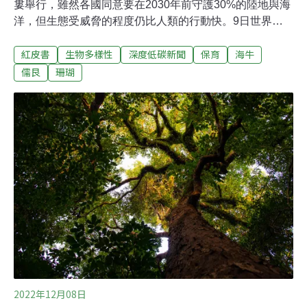
婁舉行，雖然各國同意要在2030年前守護30%的陸地與海
洋，但生態受威脅的程度仍比人類的行動快。9日世界自
然保育聯盟（IUCN）再度更新紅皮書名錄，揭露全球最大
紅皮書
生物多樣性
深度低碳新聞
保育
海牛
的草食性哺乳類動物儒艮、44%的鮑魚物種、柱狀珊瑚面
臨的滅絕危機。捕撈、氣候、疾病 海洋生物受多重威脅
儒艮
珊瑚
IUCN紅皮書於1964年開始編製，是全球動植物物種保護
現狀最完整的名錄。名錄依物種瀕臨滅絕風險、是否已滅
絕等分成九個等級。其中，生存受威脅的等級共三個，分
別是「易危」（VU）、「瀕危」（EN）及最嚴重的「極
危」（CR）。紅皮書涵蓋的15萬388種物種中，有4萬
2108種處於受脅狀態。海洋物種常受到過度捕撈、海洋污
染、氣候變遷、疾病的影響。在1萬7903種海洋動植物
中，有超過1550種面臨滅絕風險，當中有41%受到氣候變
遷衝擊。儒艮：東非成年個體低於250頭儒艮雖然在全球
尺度為
2022年12月08日