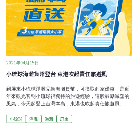
6.29億元買回 環團：財團損失不應全民買單
2021年04月15日
小琉球海灘貨幣登台 東港吹起責任旅遊風
到屏東小琉球淨灘兌換海灘貨幣，可換取商家優惠，是近
年來觀光客到小琉球很獨特的旅遊經驗，這股鼓勵減塑的
風氣，今天起登上台灣本島，東港也吹起責任旅遊風。這
場海灘貨幣登台首作活動，在屏東縣政府交通旅遊處推動
小琉球
淨灘
海灘
屏東
下，產官學各界包括大鵬灣觀光產業聯盟、東港海事學校
師生及一般民眾共同參與，在東港鎮海公園淨灘並參與海
灘貨幣的兌換比賽。同樣是由林佩瑜彩繪的海灘貨幣，不