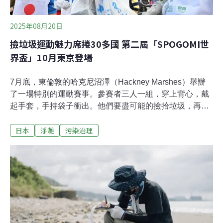
2025年08月20日
撿垃圾運動魅力席捲30多國 第二屆「SPOGOMI世
界盃」10月東京登場
7月底，東倫敦的哈克尼沼澤（Hackney Marshes）舉辦
了一場特別的運動賽事。參賽者三人一組，穿上背心，戴
起手套，手持袋子衝出。他們要盡可能的撿拾垃圾，再進
行分類，最後計算總分。運氣、策略、體力都很重要，因
日本
淨灘
污染治理
為不同類別的垃圾有不同的權重，熟知規則才能爭取高
分。勝出者有望代表英國，前往東京參加今年10月的
Spogomi世界盃，與超過30國好手競爭冠軍。撿垃圾也能
感動到哭Spogomi（スポゴミ）源自日本，這個字結合
sport（運動）與gomi（日文ごみ，垃圾）。發起人馬見塚
健一（Kenichi Mamizuka）的理念很簡單：「撿垃圾是運
動！」運動有種神奇的魔力。《帕拉體育支援網》（パラ
サポWEB）報導，在荒川的一所小學，六年級生參加了