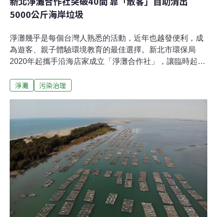
新北淨灘合作社突破40間 靠「散客」自助清出
5000公斤海岸垃圾
淨灘幾乎是每個台灣人熟悉的活動，近年也越發便利，成
為遊客、親子體驗環境教育的最佳選擇。新北市環保局
2020年起攜手沿海店家成立「淨灘合作社」，讓臨時起意
的民眾，也能在安全的前提下完成淨灘行動。今（27）日
淨灘
污染治理
新北市環保局與萬里海水浴場的「白宮行館沙灘溫泉度假
村」完成簽約掛牌儀式，宣布新北市淨灘合作社正式突破
40間。截至今年8月，已有近3500人透過合作社淨灘，累
積清理超過5000公斤的海岸垃圾。免費借工具 新北首創淨
灘合作社 「散客」想淨就淨新北市環保局2020年推出全國
首創「想淨就淨－淨灘合作社」，與海岸線周邊的在地店
家合作，只要民眾前往掛有「淨灘合作社」浮球招牌的店
家，就可免費借用工具展開淨灘行動，結束後將收集的廢
棄物交給店家，店家與清潔隊就會協助後續的垃圾收運。