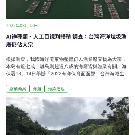
2022年08月15日
AI辨種類、人工目視判體積 調查：台灣海洋垃圾漁
廢仍佔大宗
根據調查，我國海洋廢棄物整體仍以漁業廢棄物為大宗，
本島有近七成、離島則超過八成的海廢皆與漁業有關。海
保署13、14日舉辦「2022海洋保育面面觀—台灣海域生態
守護研討會」，國內除了已開始將無人機等高科技應用在
廢棄漁具
淨灘
污染治理
海廢監測，透過近三年的「海廢快篩調查」更發現，海廢
數量正持續下降，離島下降幅度最高。海污監測也要高科
技！ 無人機、AI模型辨種類 人工目視判體積全球海洋廢棄
物急遽增加，每年約有800萬噸的塑膠垃圾進入海中，四
面環海的台灣，也難以在「海廢治理」的全球議題中缺
席。有效的海洋污染治理必須正確掌握海廢監測數據，然
而，海洋範圍廣大，調查人力及量能也相當有限，我國自