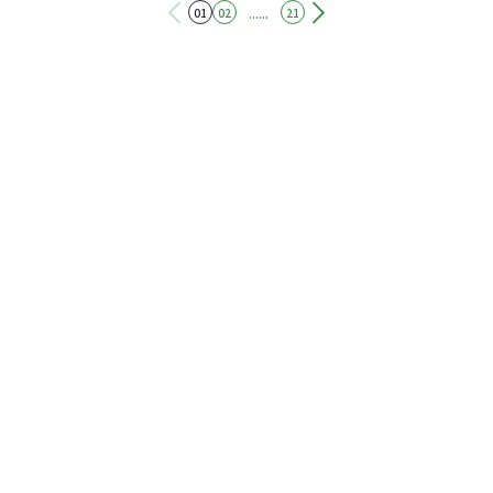
同的是，東港海灘貨幣是以回收價值低的廢棄瓶蓋作為本
......
01
02
21
體，縣政府表示，首批「東港限定版」的海灘貨幣，以小
琉球的「海龜」作為圖樣，這也象徵著小琉球「減塑救海
洋」精神已經擴展到台灣本島的東港，讓東港一起帶動責
任旅遊意識。縣府表示，目前已有14家東港業者響應成為
東港海灘貨幣兌換點，首批限定版海灘瓶蓋將可兌換旅宿
業、餐廳、飲料店及冰店的折扣優惠。