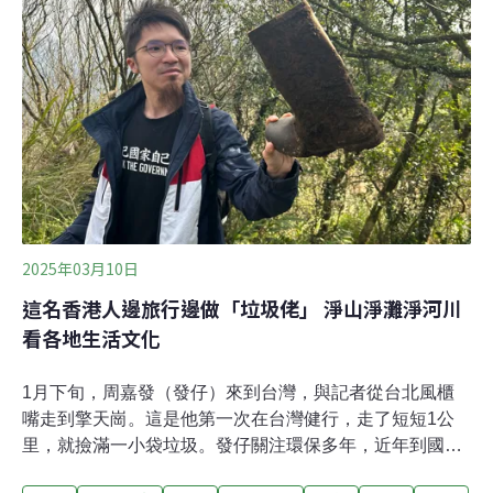
件），代表民眾口渴指數接近五成。排名第三的是能量飲
料垃圾，占15.6%（1313件）。RE-THINK分析，能量飲
品瓶身小巧、攜帶方便，常被釣客或戶外活動者選用。然
而多數能量飲料為玻璃瓶包裝，不易回收且丟棄後不易分
解，往往成為海邊活動後長期留在海岸的「硬骨頭」。
RE-THINK執行長黃之揚表示，透過調查的公布，希望讓
2025年03月10日
這名香港人邊旅行邊做「垃圾佬」 淨山淨灘淨河川
看各地生活文化
1月下旬，周嘉發（發仔）來到台灣，與記者從台北風櫃
嘴走到擎天崗。這是他第一次在台灣健行，走了短短1公
里，就撿滿一小袋垃圾。發仔關注環保多年，近年到國外
旅遊時，都會順便淨山、淨灘、淨河川。淺山、郊山容易