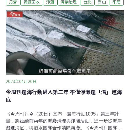
丹麥
資源回收
淨灘
污染治理
台北
淨山
印尼
親近，但人多了，垃圾也跟著變多。以下訪問內容由《環
境資訊中心》記者整理，從發仔的第一人稱視角撰寫，帶
領讀者一同探討人類行為與山林、海灘環境的關係。香港
的「名牌」、台北的靴子、峇里島的塑膠海岸、印尼火山
的煙盒我們下公車後，走了1公里的產業道路和階梯。在
山上，公路旁較容易撿到寶特瓶、煙蒂或各種垃圾。有時
會想，會不會是司機隨手扔出去的？健行的第一個小時，
已撿了一整袋垃圾。最常見是「小白花」（用過的衛生
紙）和飲品容器，有個台啤鋁罐還很有歷史感。可能早前
下過雨，舊垃圾被雨水沖刷出來。最誇張的是在風櫃嘴登
山口附近撿到一隻完整的靴子——為什麼健行會遺下靴
子？我看不懂！有機會我也想看看台灣郊區、農村的垃
2023年04月20日
圾。在
今周刊還海行動邁入第三年 不僅淨灘還「潛」進海
底
《今周刊》今（20日）宣布「還海行動1095」第三年計
畫，將延續前兩年的海廢清理與淨灘活動，進一步從海岸
潛進海底，與潛水團隊合作清除海廢。《今周刊》團隊也