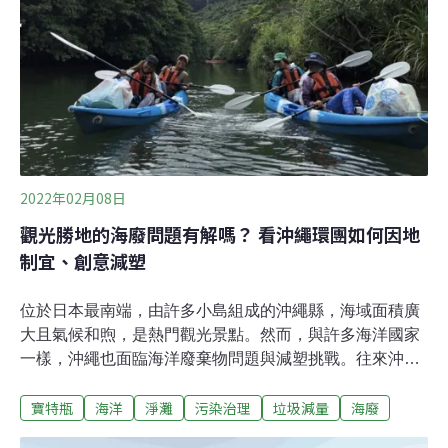
2002年起，與國立中央大學太空及遙測研究中心共同執行
「海洋污染緊急應變專案」，引入「遙測影像」以及「衛
星無人機」等監測技術，研判海洋污染事件位置及範圍，
以及自動辨識海洋廢棄物類別。研究中心副教授曾國欣解
釋，監測海上溢油等污染事件的遙測
2022年02月08日
觀光勝地的海廢問題有解嗎？ 看沖繩環團如何因地
制宜、創意減塑
位於日本最南端，由許多小島組成的沖繩縣，海域面積廣
大且氣候和煦，是熱門觀光景點。然而，與許多海洋國家
一樣，沖繩也面臨海洋廢棄物問題與減塑挑戰。往來沖繩
的觀光客眾多，且境內多以小型商家為主，一次性垃圾數
寶特瓶
海洋
淨灘
污染治理
垃圾減量
海廢
量本就非常可觀，再加上COVID-19疫情影響，民眾外帶
餐食、叫外送的比例大幅提升，如何在疫情之下減少使用