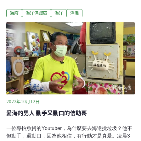
調查全台海洋保育現況，發現全台47個海洋保護區完全禁
海廢
海洋保護區
海洋
淨灘
漁比例低，台灣漁獲資源減少，連魚店業者及漁民都明顯
有感。還海行動計畫邁入第三年 從海岸潛進海底清除海廢
2021年4月22日世界地球日，《今周刊》啟動「還海行動
1095」計畫，預計用三年、1095天，號召全台企業、
NGO組織到台灣各海岸淨灘，並將收集到的海洋廢棄物再
利用製成商品。「還海就是要把乾淨的海洋還給台灣」，
今周刊研發長、計畫發起人王之杰指出。計畫推出至今已
有27家企業響應，舉辦12場淨灘活動、累積清除海廢量達
7666公斤以上，以寶特瓶為最大宗。目前已清除超過6萬
個寶特瓶，並製成1萬雙再製環保品「新國民藍白永續拖
鞋」。今年計畫邁入第三年，《今周刊》宣布與「iDiving
愛潛水」團隊合
2022年10月12日
愛海的男人 動手又動口的信助哥
一位專拍魚貨的Youtuber，為什麼要去海邊撿垃圾？他不
但動手，還動口，因為他相信，有行動才是真愛。凌晨3