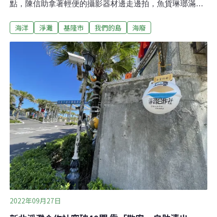
點，陳信助拿著輕便的攝影器材邊走邊拍，魚貨琳瑯滿
目，他如數家珍，哪些是當地的，哪些是外地的，都一清
海洋
淨灘
基隆市
我們的島
海廢
二楚。經常接觸魚，知道垃圾經由食物鏈，繞了一圈會重
回人們身邊，也知道垃圾不只在魚肚子裡，海邊更多。新
北市濂洞溪的出海口，俗稱「十三層遺址」的水湳洞選煉
場就在一旁，溪水把石頭染成黃棕色，再往外就是陰陽
海。水湳洞是出名的觀光熱點，風光無限，道路下方，無
人問津的出海口卻堆滿保麗龍垃圾。粉專召集淨灘活動高
溫37℃，40位志工全副武裝，彎著腰撿拾。有些專門撿大
型保麗龍，有些拿著120公升的大塑膠袋，處理小垃圾。
收拾過程合作無間，彷彿充滿默契的夥伴，其實他們互不
相識，響應這場淨灘活動才齊聚一堂，這場活動的召集人
就是陳信助，他在社群網站成立粉專，7年多來，已經舉
辦了將近100場淨灘活動，響應志工累計有
2022年09月27日