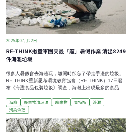
Spogomi競賽。他們即將畢業，前往不同的國中就讀，這
場比賽別具意義。獲勝後，女孩們相擁而泣。若僅是撿垃
圾，可能不會有這麼大的感動。
2025年07月22日
RE-THINK揪童軍團交最「廢」暑假作業 清出8249
件海灘垃圾
很多人暑假會去海邊玩，離開時卻忘了帶走手邊的垃圾。
RE-THINK重新思考環境教育協會（RE-THINK）17日發
布《海灘食品包裝垃圾》調查，海灘上出現最多的食品包
裝廢棄物是瓶裝水、茶品類，能量飲品高居第三，可見海
海廢
廢棄物清理法
廢棄物
寶特瓶
淨灘
灘「口渴指數」爆表；材質方面，以寶特瓶最為常見。海
灘「口渴指數」 寶特瓶占比超越六成最常見 海灘上的垃圾
污染治理
與我們的生活行為息息相關。根據RE-THINK調查，海灘
上出現最多的食品包裝廢棄物是水類瓶罐飲品，占比
28%（2356件）；其次是茶類飲品，占21.7%（1826