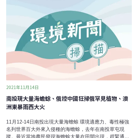
一次性用品也引發關注。不同於台灣陸續推展一次性用品
減量政策，當地環保團體「沖繩鹿谷自然案内（しかたに
自然案内）」代表鹿谷麻夕表示，在以產業發展為導向的
政策下，縣府至今仍未建立任何減量措施。而為填補官方
制度上的疏漏，沖繩地方團體發起各種創意減廢行動，例
如與店家合作、執行以遊客為導向的「海牛」淨灘計畫，
以及因應淨灘限制的「小島淨灘帶領人」制度。每年4000
噸海漂垃圾上島 中國製寶特瓶數量多
2021年11月14日
南投現大量海蟾蜍、俄控中國狂掃俄罕見植物、澳
洲東暴雨西大火
11月12-14日南投出現大量海蟾蜍 環境適應力、毒性極強
名列世界百大外來入侵種的海蟾蜍，去年在南投草屯現
蹤。最近當地農民發現海蟾蜍大量在田間出現，趕緊通報