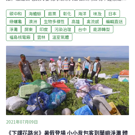
保育與學術單位。由於海蟾蜍的環境適應力與毒性都極
碳中和
海蟾蜍
苗栗
彰化
海洋
埃及
日本
強，學術單位發出全台通報，希望阻止新一波的生態浩
劫。（公視新聞報導）重視氣候變遷 長榮航空揭示「2050
綠蠵龜
澳洲
生物多樣性
高雄
禽流感
編輯直送
年淨零碳排放」2021亞太航空公司協會（AAPA）第65屆
淨灘
屏東
印度
污染治理
台中
能源轉型
年會12日以線上視訊方式舉行，今年由該協會與長榮航空
福島核電廠
雲林
溫室氣體
共同主辦，會議中除了討論重啟旅遊協議及航空業有序復
甦議題外，同時也呼應全球對於氣候行動的共識，重申航
空業於2050年達成淨零碳排放的目標，致力追求永續發
展。（自由時報報導）
2021年07月09日
《下課花路米》暑假登場 小小背包客到蘭嶼淨灘 體