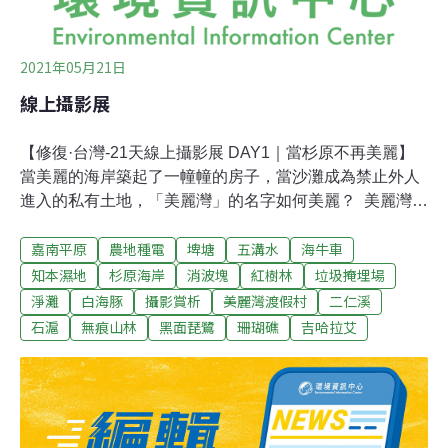
2021年05月21日
線上攝影展
【修復·台灣-21天線上攝影展 DAY1｜當杉原不再美麗】
當美麗的海岸築起了一幢幢的房子，當沙灘成為禁止外人
進入的私有土地，「美麗灣」的名字如何美麗？ 美麗灣渡
假村開發案爭議，起因於開發公司透過縣府的BOT案在杉
嘉南平原
農地種電
埤塘
五溝水
海牛車
原海岸興建飯店，但開發之初就刻意規避環評並先動工，
引起民間持續的抗爭並發起環境訴訟。雖然法院多次判決
知本濕地
杉原海岸
消波塊
紅樹林
垃圾掩埋場
環評程序及建照違法，但建築物還是持續不斷長大，最
淨灘
白海豚
攝影賞析
美麗灣渡假村
二仁溪
終，在2016年最高法院判決中撤銷復工的行政處分，結束
石滬
無痕山林
黑面琵鷺
珊瑚礁
吉哈拉艾
了多年的纏訟過程。而業者和縣府之間的仲裁結果也在
2020年出爐，台東縣府需賠償業者6.29億元買回建築物。
後續利用上，縣府認為因為建築物已經幾乎蓋好，希望永
續利用該建築物；而民間團體則站在環境正義、污染防治
的立場上主張拆除。【延伸閱讀】美麗灣仲裁結果縣府