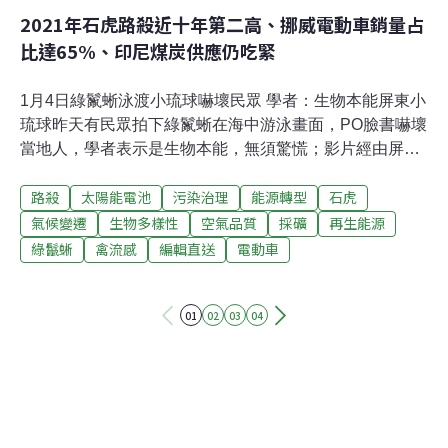
2021年石虎路殺近十年第二高、挪威電動車銷量占
比達65%、印尼煤炭供應仍吃緊
1月4日綠鬣蜥泳渡小琉球嚇壞民眾 學者：生物本能屏東小
琉球昨天有民眾拍下綠鬣蜥在海中游泳畫面，PO臉書嚇壞
當地人，學者表示是生物本能，無須驚慌；影片經由屏東
縣政府農業處長鄭永裕查看後指出，依據游泳方式跟體型
路殺
太陽能電池
污染治理
能源轉型
石虎
大小判斷應該是綠鬣蜥，會請廠商去小琉球搜捕或設陷阱
捕抓。綠鬣蜥在野外快速繁衍，行政院已將綠鬣蜥納入有
氣候變遷
生物多樣性
空氣品質
採礦
再生能源
害環境外來物種並列入管制。（中央社報導）南投「垃圾
綠鬣蜥
禽流感
編輯直送
電動車
山」去化有解 拚2024年前設綠能中心南投草屯垃圾轉運站
去年11月大火，昨又傳悶燒自燃，幸及時撲滅，環保局今
持續監測空品，定期灑水降溫，但「垃圾山」去化問題又
01
02
03
04
惹關注；對此，環保局表示，已與他縣市簽約取得處理量
將加速去化，拚2024年前建置綠能永續中心，透過垃圾細
部分類再製，做為垃圾衍生燃料、肥料或厭氧發電，達到
垃圾減量再利用。（聯合報報導）