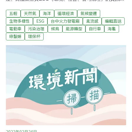
露，保險業必須具體說明董事會多元化政策，並在申報表
五輕
天然氣
海洋
循環經濟
氣候變遷
中載明公司具體目標及達成情況。（中央社報導）油氣供
應充足 王美花透露庫存量俄羅斯24日發動對烏克蘭軍事行
生物多樣性
ESG
台中火力發電廠
禽流感
編輯直送
動，各界關心台灣進口能源供應。經濟部長王美花25日上
電動車
污染治理
候鳥
能源轉型
自行車
海龜
午赴立法院備詢前表示，台灣的石油儲存量至少有75天，
綠鬣蜥
環保杯
天然氣上半年供應充足。而針對物價波動，王美花表示會
做相關跨部會協調，做相關因應措施。（自由財經報導）
2022年02月24日