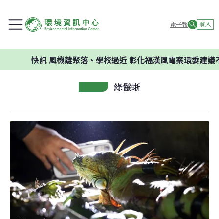
電子報
登入
快訊
風機離聚落、學校過近 彰化福漢風電案環委建議不應開發
綠鬣蜥