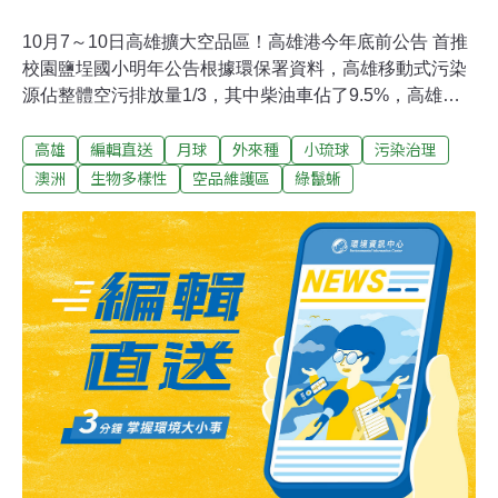
10月7～10日高雄擴大空品區！高雄港今年底前公告 首推
校園鹽埕國小明年公告根據環保署資料，高雄移動式污染
源佔整體空污排放量1/3，其中柴油車佔了9.5%，高雄每
日有3.5萬多輛大型柴油車趴趴走，其中設籍高雄有2.9萬
高雄
編輯直送
月球
外來種
小琉球
污染治理
輛，包括老舊柴油車1.2萬輛，查驗高雄港日平均車流量
3.2萬輛。高雄市府環保局為改善移動式污染源，推動高雄
澳洲
生物多樣性
空品維護區
綠鬣蜥
港劃設空品維護區，經環保署核定，管制出廠5年以上大
型柴油車，必須取得排煙檢測合格標章，才能進入空品維
護區，將於今年底前公告半年後上路。此外，環保局更首
推校園劃設空品維護區，將由鄰近駁二特區的鹽埕國小打
頭陣，管制符合環保署排放標準車輛，才得以進入校園，
已獲得地方支持，送市政會議審議，後續待環保署核定，
預計明年公告實施。（自由時報報導）