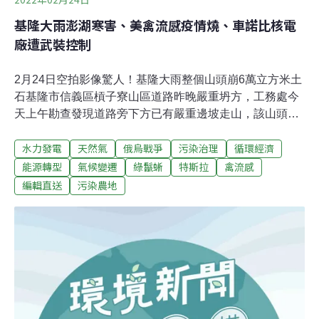
基隆大雨澎湖寒害、美禽流感疫情燒、車諾比核電
廠遭武裝控制
2月24日空拍影像驚人！基隆大雨整個山頭崩6萬立方米土
石基隆市信義區槓子寮山區道路昨晚嚴重坍方，工務處今
天上午勘查發現道路旁下方已有嚴重邊坡走山，該山頭以
前是回填區，疑先前就有裂縫，並未設擋土牆，因連日大
水力發電
天然氣
俄烏戰爭
污染治理
循環經濟
雨飽含水份才會整個垮下。影響道路長度約80公尺、寬度
40公尺、深度約24公尺，下方公園全被掩埋，多個貨櫃被
能源轉型
氣候變遷
綠鬣蜥
特斯拉
禽流感
衝到下方，現場還有土石仍有持續滑落，幸無人員傷亡。
編輯直送
污染農地
（聯合報報導）減排放、增節能 新北三焚化廠陸續整建新
北市三座垃圾焚化廠已陸續邁入營運20年屆齡整建期，目
前新店及樹林垃圾焚化廠完成整建，新增觸媒式濾袋分解
並去除戴奧辛，包括氮氧化物、硫氧化物、一氧化碳及反
應灰減量皆減少排放，並增設節能裝置，使焚化廠的運作
更為環保。未來八里垃圾焚化廠整建，也將打造「焚化廠
AI智慧管理平台」，提升垃圾處理品質與效能。（聯合報
報導）