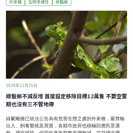
外來種
生物多樣性
綠鬣蜥
新聞畫面之前，已經先出現在另一個地方——路殺紀錄。
警訊，出現在還來不及擴散之前沿著東海岸，長期累積的
野生動物路殺點位資料顯示，某些路段反覆出現不尋常的
紀錄型態。這些資料並未立即證明族群已然形成，卻已透
露外來種可能正在局部區域活動，並具備潛在擴散的風
險。回頭檢視最初累積的前幾筆關鍵資料，多數線索其實
來自公民科學路殺社群。長期投入道路巡查的民眾，透過
固定路線、時間與位置的紀錄，讓原本零散、看似偶發的
事件，逐漸被整理成可被比對、可被討論的異常趨勢。此
外，在地的生態工作者早已開始提高巡察頻率——不只回
看路殺紀錄，也將零星目擊、棲地條件與地景特性一併納
入判斷，並據此示警：東海岸某處，極可能是綠鬣蜥的潛
2024年11月25日
勢
綠鬣蜥不減反增 首度設定移除目標12萬隻 不要空窗
期也沒有三不管地帶
綠鬣蜥雖已依法公告為有危害生態之虞的外來種，嚴禁輸
出入、飼養繁殖及買賣，各縣市政府也積極回應民眾通
報、捕捉移除，但四年來族群數有增無減，並持續北擴，