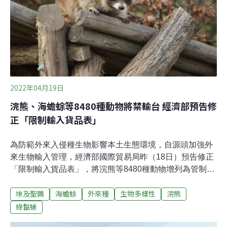
2022年04月19日
浣熊、海蟾蜍等8480種動物將禁輸台 經濟部預告修
正「限制輸入貨品表」
為防範外來入侵種生物影響本土生態環境，自源頭加強外
來生物輸入管理，經濟部國際貿易局昨（18日）預告修正
「限制輸入貨品表」，將浣熊等8480種動物增列為管制輸
入，未來公告生效後，將不得再基於商業目的申請輸入，
埃及聖䴉
海蟾蜍
外來種
生物多樣性
浣熊
預告期間七日，民眾可於4月25日前提出相關意見。「限
制輸入貨品表」將浣熊等53項貨品增列輸入規定代號
綠鬣蜥
「111」（管制輸入），其中包含哺乳類一種、鳥類約250