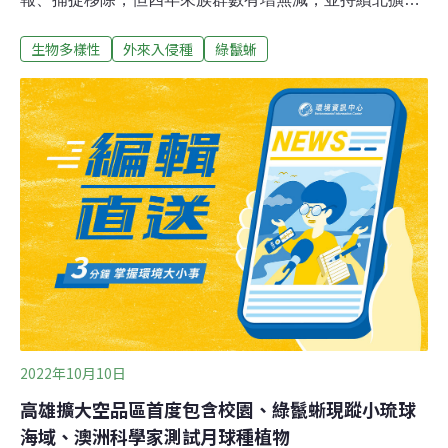
危害農作物顯著。上週農業部林業及自然保育署邀集縣市
生物多樣性
外來入侵種
綠鬣蜥
政府、專家學者召開會議討論對策，包括宣示移除沒有空
窗期，邀集民眾協力填補三不管地帶移除任務。守住綠鬣
蜥北擴 止步苗栗持續監測綠鬣蜥（Iguana iguana）已知
在10個縣市建立了穩定族群，而且有向北蔓延的疑慮；目
前已知建立野外繁殖族群，以台中市為最北界，苗栗縣雖
有零星通報，並進行同步監測，但尚未見野外建立繁殖族
群。自2019年移除至今，約移除21萬隻綠鬣蜥，但數量仍
有上升趨勢。屏東縣政府統計今（2024）年截至11月15日
已移除3萬3871隻，直逼去（2023）年移除總量3萬4002
隻。高雄市政府農業局截至19日共移除6109隻，已超過去
年總數5449隻。林保署為了解決移除綠鬣蜥遭遇的困境，
2022年10月10日
高雄擴大空品區首度包含校園、綠鬣蜥現蹤小琉球
海域、澳洲科學家測試月球種植物