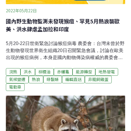
2022年05月22日
國內野生動物監測未發現猴痘、罕見5月熱浪襲歐
美、洪水肆虐孟加拉和印度
5月20-22日世衛緊急討論猴痘病毒 農委會：台灣未曾於野
生動物發現世界衛生組織20日召開緊急會議，討論在歐美
出現的猴痘病例，本身是國內動物傳染病權威的農委會副
主委黃金城表示，猴痘為人畜共通傳染病，痘病毒屬DNA
浣熊
洪水
棕櫚油
赤蠵龜
能源轉型
地熱發電
病毒，結構算穩定，在猴、鼠等動物都有發現過，傳播途
徑是接觸傳播，國內的野生動物都沒有監測到猴痘病毒，
氣候變遷
熱浪
綠鬣蜥
編輯直送
非籠飼雞蛋
評估對台灣不會有立即危險性。（自由時報報導）海保署
電動車
野放赤蠵龜衛星追蹤 盼藉洄游了解分布海域 海洋保育署
20日在台東海岸野放一隻保育類赤蠵龜，並在其身上裝設
衛星發報器，這也是首次救援康復赤蠵龜後裝設衛星發報
器，盼透過海龜後續洄游資訊，更加了解赤蠵龜在台灣周
邊海域可能的分布範圍。（中央社報導）