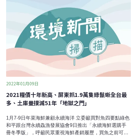
家半導體廠商出席。CIP台灣區董事總經理許乃文表示，
充沛資金挹注、綠能科技創新、完善綠電供需機制，是協
助台灣達成2050淨零碳排的三項利器。（中央社報導）
2022年01月09日
2021糧價十年新高、屏東抓1.9萬隻綠鬣蜥全台最
多、土庫曼撲滅51年「地獄之門」
1月7-9日年菜海鮮兼顧永續海洋 立委籲買對魚四要點綠色
和平跟台灣永續鱻漁發展協會9日推出「永續海鮮選購手
冊冬季版」，呼籲民眾重視海鮮產銷履歷，買魚之前可以