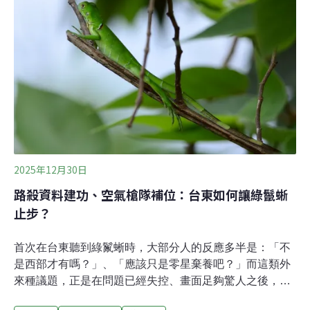
過去原為寵物市場寵兒的綠鬣蜥（Iguana iguana），一旦
不慎淪落家庭外，又適應台灣的環境，便不斷擴大勢力，
影響本土原生物種棲地。地方政府反應綠鬣蜥入侵紅豆、
小白菜、絲瓜、南瓜及西瓜田等地，造成農業損害不僅影
響農民生計，也導致糧食缺損。目前綠鬣蜥族群分布仍以
台中為北界，苗栗、新竹地區雖有綠鬣蜥現蹤，仍未有建
立族群的跡象。林保署已將新竹、苗栗列為應加強移除警
戒區，與地方政府密切合作加
2025年12月30日
路殺資料建功、空氣槍隊補位：台東如何讓綠鬣蜥
止步？
首次在台東聽到綠鬣蜥時，大部分人的反應多半是：「不
是西部才有嗎？」、「應該只是零星棄養吧？」而這類外
來種議題，正是在問題已經失控、畫面足夠驚人之後，才
進入公共討論。台東的情況剛好相反，在綠鬣蜥還沒成為