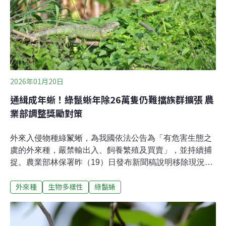
鬣蜥啃食殆盡。為了遏止綠鬣蜥族群增長，農業部在2025
年投入大量資源，與地方政府聯手，創下全年移除總量26
萬隻的記錄。其中，屏東縣移除量高達13萬288隻，居全
台之冠。
2026年01月20日
通緝成年蜥！綠鬣蜥年除26萬隻仍難擋族群擴張 農
業部調整獎勵對策
外來入侵物種綠鬣蜥，為我國依法公告為「有危害生態之
虞的外來種，嚴禁輸出入、飼養繁殖及買賣」，並持續捕
捉。農業部林保署昨（19）日發布新聞稿說明移除現況。
去（2025）年共移除26萬隻個體，比前一年多出兩倍。然
外來種
生物多樣性
綠鬣蜥
而豐碩的成果，仍趕不上綠鬣蜥族群數量成長速度。為
此，農業部調整移除獎勵制度，針對吻肛長未達30公分之
幼體捕捉調降獎勵金，期待遏止族群擴張，為保護農糧生
產及維護生態努力。綠鬣蜥造成入侵事實 瓜果紅豆長不大