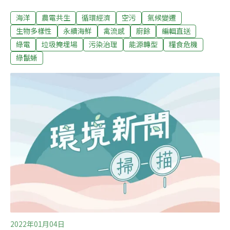
有四點思考：第一，選擇表皮與魚鰭完整沒有破損，避免
海洋
農電共生
循環經濟
空污
氣候變遷
拖網或刺網捕撈的魚類。第二，選擇低碳排、低環境負擔
的養殖魚。第三，選擇在地沿海出產的海鮮，減少運輸產
生物多樣性
永續海鮮
禽流感
廚餘
編輯直送
生的碳排放。第四，不要購買還沒長大的魚苗。（中央社
綠電
垃圾掩埋場
污染治理
能源轉型
糧食危機
報導）竹科工業粉塵外洩 環保局將依違返《空污法》開罰
綠鬣蜥
新竹科學園區8日上午發生工業粉塵外洩意外，是因遠東
新集團旗下的亞東氣體公司存放珍珠岩粉的桶槽破裂，導
致粉塵隨風擴散約方圓3公里，波及西南方下風處的寶山
鄉，落塵處有如下冰霰般白茫茫一片。竹科管理局9日表
示，遭波及道路已完成清洗，並將提供洗車服務，這次粉
塵外洩事故，將由環保局依違返《空污法》第32條開罰。
（聯合報報導）
2022年01月04日