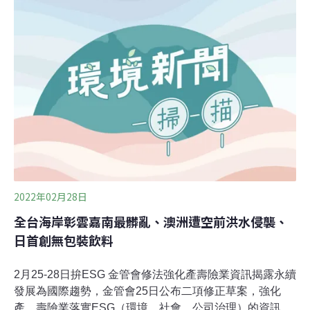
種、爬蟲類約1060種、兩棲類約250種、無脊椎動物約
6800種、陸域及海域水產動物（含觀賞用淡水魚及非觀賞
用之活魚）124種，共計約8480種動物。林務局近年積極
移除的埃及聖䴉、綠鬣蜥及海蟾蜍亦名列其中。林務局表
示，本次禁止輸入動物中，除了目前已於野外建立族群之
輝椋鳥、白尾八哥、家八哥、黑領椋鳥、巴西龜等物種
外，也包含具高度掠食性、可能與原生種棲位競爭、間接
危害本土物種或造成農作物損害等入侵風險高之物種，如
浣熊、織布鳥、黑白南美蜥、
2022年02月28日
全台海岸彰雲嘉南最髒亂、澳洲遭空前洪水侵襲、
日首創無包裝飲料
2月25-28日拚ESG 金管會修法強化產壽險業資訊揭露永續
發展為國際趨勢，金管會25日公布二項修正草案，強化
產、壽險業落實ESG（環境、社會、公司治理）的資訊揭