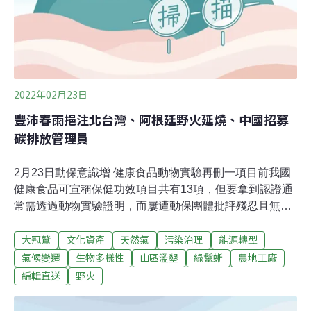
2022年02月23日
豐沛春雨挹注北台灣、阿根廷野火延燒、中國招募
碳排放管理員
2月23日動保意識增 健康食品動物實驗再刪一項目前我國
健康食品可宣稱保健功效項目共有13項，但要拿到認證通
常需透過動物實驗證明，而屢遭動保團體批評殘忍且無法
證實對人體確有功效。衛福部食藥署去（2021）年4月針
大冠鷲
文化資產
天然氣
污染治理
能源轉型
對「抗疲勞」功效修法刪除動物實驗後，今天又再公告刪
除「輔助調節血壓」項目的動物實驗，自即日起生效；但
氣候變遷
生物多樣性
山區濫墾
綠鬣蜥
農地工廠
給予廠商兩年緩衝期。（聯合報報導）企業綠電需求迫切
編輯直送
野火
CIP祭三利器助台淨零轉型哥本哈根基礎建設基金（CIP）
今天舉辦首場離岸風電綠電購售合約研討會，現場多達30