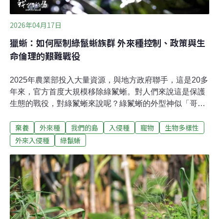
2026年04月17日
獵蜥：如何壓制綠鬣蜥族群 外來種控制、政策與生
命倫理的艱難戰役
2025年農業部投入大量資源，與地方政府聯手，這是20多
年來，官方首度大規模移除綠鬣蜥。對人們來說這是保護
生態的戰役，對綠鬣蜥來說呢？綠鬣蜥的外型神似「哥吉
拉」，曾是台灣寵物市場的商品，但在野外牠們已經成為
棄養
外來種
我們的島
入侵種
寵物
生物多樣性
難以壓制的入侵物種。從2001年開放進口，到2004年進口
量超過兩萬隻，超過市場需求，大量體弱或賣相差的個體
外來入侵種
綠鬣蜥
被隨意拋棄。綠鬣蜥野外族群日益擴大 人蜥衝突漸增南台
灣溫暖的氣候與牠們的原生地中南美洲接近，因此牠們在
溪溝、河畔建立族群。成年的綠鬣蜥身長可將近2公尺，
在野外成長到三歲之後幾乎沒有天敵。目前牠們對本土生
態的危害尚不明顯，但對農民的損害卻已浮上檯面。嘉義
八掌溪畔的農友黃先生，一季就有兩千多棵西瓜小苗被綠