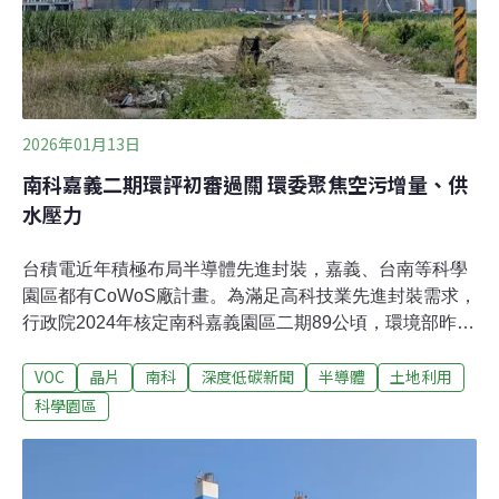
2026年01月13日
南科嘉義二期環評初審過關 環委聚焦空污增量、供
水壓力
台積電近年積極布局半導體先進封裝，嘉義、台南等科學
園區都有CoWoS廠計畫。為滿足高科技業先進封裝需求，
行政院2024年核定南科嘉義園區二期89公頃，環境部昨
（12）日召開第2次環評專案小組初審，決議建議通過，
VOC
晶片
南科
深度低碳新聞
半導體
土地利用
但要求釐清污染源及影響，並重新檢視用水規劃。環委指
出，本案疊加鄰近園區，空污增量對後續管制「相當可
科學園區
怕」，且用水鄰近自來水廠1/3，恐造成地方供水壓力。南
科嘉義二期89公頃 用水逼近1/3個水上淨水廠南科嘉義園
區一期2023年2月通過環評，同年5月正式動土，區內兩座