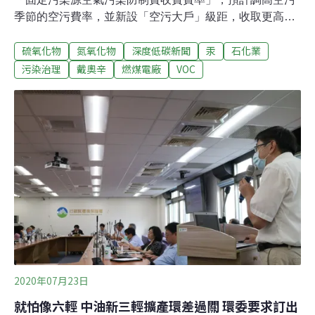
季節的空污費率，並新設「空污大戶」級距，收取更高費
額。環保署說明，此次空污費調漲預計影響2000多家業
硫氧化物
氮氧化物
深度低碳新聞
汞
石化業
者，每年多挹注空污基金約6.5億元，減少1.5萬噸空污排
放。環保署官員表示，新設空污大戶級距後，排放量大的
污染治理
戴奧辛
燃煤電廠
VOC
業者會對費率「很有感」，能有效提高業者的自主減量意
願，讓業者投資成本相對低的空污防制設備。空污費調高
新設「空污大戶」級距 收取更高費額環保署曾在2020年3
月提出固定污染源空污費修正草案，實施季節性的差別費
率，調升空污季（10月至隔年3月）費率、調降非空污季
費率。政策一出，非空污季的費率調降即引起民間批評，
環署接著在2021年下架草案，再度挨批「臨陣脫逃」。
2020年07月23日
就怕像六輕 中油新三輕擴產環差過關 環委要求訂出