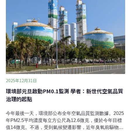
台積電CoWos先進封裝廠最快今（2026）年量產。為因
應AI高效運算對高階製程及先進封裝的需求，國科會決定
在嘉義園區一期西側，新增面積89.58公頃的二期基地。環
境部昨（12）日召開「南科嘉義園區二期基地計畫」環評
專案小組第2次初審。「PM2.5、臭氧，這些都是超乎我們
看到的所有環評案的增量範圍。」環委吳義林表示，本案
疊
2025年12月31日
環境部元旦啟動PM0.1監測 學者：新世代空氣品質
治理的起點
今年最後一天，環境部公布全年空氣品質監測數據。2025
年PM2.5平均濃度每立方公尺為12.6微克，優於今年目標
值14微克。不過，受到氣候變遷影響，近年臭氧前驅物