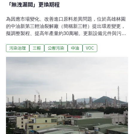
「無洩漏閥」更換期程
為因應市場變化、改善進口原料差異問題，位於高雄林園
的中油新第三輕油裂解廠（簡稱新三輕）提出環差變更，
擬調整製程、提高年產量約30萬噸、更新設備元件與污染
排放目標，昨（22日）環評大會上獲通過。為降低廠區揮
污染治理
三輕
公害污染
中油
VOC
發性有機物質（VOCs）散逸，中油提出部分製程閥件更
換為「無洩漏型閥」。雖然環委仍認為中油在VOCs減量
的努力仍不足，但僅要求中油必須提出閥件的更換期程，
並正視廠區週邊癌症調查所呈現的公衛意義。最後全案修
正通過。環委質疑 空污減量成效一年不到1%針對環委及
民間團體在初審過程中對空氣污染的疑慮，中油重申，此
次變更後產能增加，但空污排放量不會增加。不過，仍有
環評委員存疑。中油此次「修訂全廠空氣污染物排放量」
中所列的空氣污染物包含：總懸浮微粒（TSP）、硫氧化
物（SOx）、氮氧化物（NOx）及揮發性有機物質
（VOCs）；變更後，只VOCs排放有所減量，環委認為跟
原本的排放量相比，一年減少不到1%