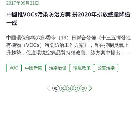
2017年09月21日
中國推VOCs污染防治方案 拚2020年排放總量降逾
一成
中國環保部等六部委今（19）日聯合發佈《十三五揮發性
有機物（VOCs）污染防治工作方案》，旨在抑制臭氧上
升趨勢，促進環境空氣品質持續改善。該方案中提出，到
2020年，建立健全以改善環境空氣品質為核心的VOCs污
VOC
中國新聞
污染治理
環境政策
公害污染
染防治管理體系，實施重點地區、重點行業VOCs污染減
排，排放總量下降10%以上，並且透過與NOx等污染物的
協同控制，實現環境空氣品質持續改善。在推進機動車
01
02
03
04
05
VOCs綜合治理方面，方案提出，一是推廣中國新能源和
清潔能源汽車，宣導綠色出行和環保駕駛，加強城市路網
合理設計，減少機動車使用頻率和怠速時間。二是實施更
嚴格的新車排放標準，自今年1月1日起，大陸全國實施輕
型汽油車第五階段排放標準，並自2020年7月1日起，將在
大陸全國實施輕型汽車第六階段排放標準。 該方案中還提
出，要實施排污許可制度，建立健全涉VOCs工業行業排