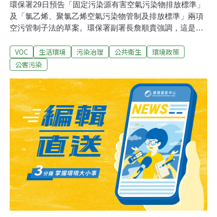
環保署29日預告「固定污染源有害空氣污染物排放標準」
及「氯乙烯、聚氯乙烯空氣污染物管制及排放標準」兩項
空污管制子法的草案。環保署副署長詹順貴強調，這是空
污減量的重要配套。有害空污排放標準的部分，燃煤為主
VOC
生活環境
污染治理
公共衛生
環境政策
的電廠、水泥廠、煉鋼廠將是首當其衝，面臨「量身訂
做」的排放標準，除了自身製程的排放狀況、當地居民的
公害污染
健康風險都會納入計算。不再是過去不分大小廠都以均一
定值來管制的狀況。而一級致癌物氯乙烯、聚氯乙烯，主
要是石化業者在製造使用，包括六輕、高雄林園工業區
等，管道與逸散源都將加嚴管制。尤其在設備元件的檢測
值，環署此次跟上雲林縣府自訂的小於1000ppm，將原本
的1萬ppm大幅下修。有害空污物專法管制 將依居民健康
風險「量身訂做」有害空污物包括揮發性有毒污染物
（VOCs）、重金屬、戴奧辛、酸性氣體等，但目前分散
在不同的法規中。此次環署提出有害空污物排放標準，將
針對特定行業所排放的有害空污物訂出排放標準