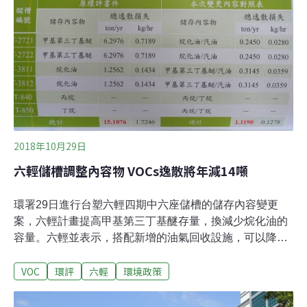
污擴散不易。氣象局表示，這是這幾年的趨勢，這個冬季
預估將是氣溫偏高，高壓南下影響程度減弱而不利本土污
染物擴散的狀況，不過若再加上降雨狀況正常，比起前2
年少雨的狀況，空污程度應較為緩解。紅害減半達標 低風
速擴散不佳 桃
2018年10月29日
六輕儲槽調整內容物 VOCs逸散將年減14噸
環署29日進行台塑六輕四期中六座儲槽的儲存內容變更
案，六輕計畫提高甲基第三丁基醚存量，換減少烷化油的
容量。六輕並表示，搭配新增的油氣回收設施，可以降低
揮發性有機物（VOCs）的排放量。此案獲小組建議通
VOC
環評
六輕
環境政策
過。六輕表示，此變更是為了配合六輕四期第五次環差的
內容，因此一度有環委質疑，雖然此案的VOCs將會降
低，但可能是「今天先減肥明天再吃大餐」，為了之後要