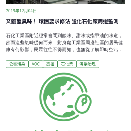
2019年12月04日
又飄酸臭味！ 環團要求修法 強化石化廠周邊監測
石化工業區附近經常會聞到酸味、甜味或指甲油的味道，
然而這些氣味從何而來，對身處工業區周邊社區的居民健
康有何影響，民眾往往不得而知，也無從了解即時空污的
監測資訊。目前環保署所架設的一般空氣品質監測站，監
公害污染
VOC
高雄
石化業
污染治理
測污染物為懸浮微粒（PM10）、細懸浮微粒（PM2.5）、
臭氧、一氧化碳、二氧化氮、二氧化硫等，對於石化業所
排放的揮發性有機物（VOCs），也就是許多特殊氣味的
來源，一般的空品測站卻無法測得。環保團體多次針對石
化業周邊社區的空品監測和社區知情權，提出要求修定法
令，針對高風險社區的空污監測和風險管理，應納入社區
參與及做到資訊公開。地球公民基金會近日偕同政大學者
及大社居民，向高雄市議員吳益政提出《高雄市環境維護
管理自治條例》修正建議，希望藉由法令修定，來加強高
雄石化工業區的空品監測和風險管理。地球公民基金會指