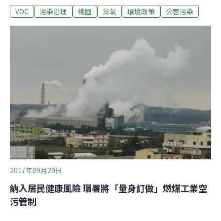
VOC
污染治理
桃園
臭氧
環境政策
公害污染
狀況。李應元表示，桃園市工業發達，目前公民營合計有
26個工業園區，是全台每年空污費總價最高的地區，且人
口也持續成長，目前已達218萬人口，不管是工業還是民
生都有一定的VOCs排放，因此光化學測站選在桃園市中
處於下風處的平鎮設置，未來也將據監測結果，建立桃園
VOCs污染特徵，以制訂控制策略。此座光化學測站可以
偵測臭氧前驅物、光化學有機污染物共54種。環保署監資
處處長張順欽解釋，臭氧為VOCs、氮氧化物NOx等物
質，經過光化反應形成，雖然臭氧在大氣層可以阻擋紫外
線、高濃度的臭氧也有殺菌效果，但暴露在0.1－1ppm的
臭氧，人類會產生頭痛，眼睛灼熱，刺激呼吸道。桃園市
環保局局長沈志修表示，近10年
2017年09月29日
納入居民健康風險 環署將「量身訂做」燃煤工業空
污管制