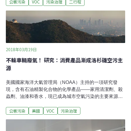
公害污染
VOC
污染治理
二行程
用淘汰約3000台二行程機車來換，恐怕要花上千萬元，甚
至上億，顯示其條件的嚴苛。而抵換機制中的「拍賣」辦
法，環保署表示目前正在研議，目標下個月提出草案。環
保署空保處處長蔡鴻德指出，一輛二行程機車的VOCs年
排放量約3.8到14.7公斤，換算成1公噸的污染物約等於
227到878台，再以環保署提出1:3.3的抵換比例來算，1噸
固污排放量，需要3.3噸的移污排放量，也就是必須淘汰
2018年03月19日
749台到2897台二行程機車。且目前設籍在高屏地區的二
行程機車總數是23萬輛，能供高屏工廠抵換的量，約是
不輸車輛廢氣！ 研究：消費產品漸成洛杉磯空污主
79.3噸到307噸。新法規定，移動污染源只有TSP（粒狀
源
物）、SOx（硫氧化物）、NOx（氮氧化物）及
VOCs（揮
美國國家海洋大氣管理局（NOAA）主持的一項研究發
現，含有石油精製化合物的化學產品——家用清潔劑、殺
蟲劑、油漆和香水，現已成為城市空氣污染的主要來源，
威力不輸車輛廢氣。根據這份發表在《科學》期刊的研
公害污染
美國
VOC
污染治理
究，就懸浮微粒損害肺部這種污染型態而言，化學產品產
生的微粒大約是運輸領域的兩倍。美國《科學日報》
（Science Daily）報導，人類的化石燃料用量比石油基化