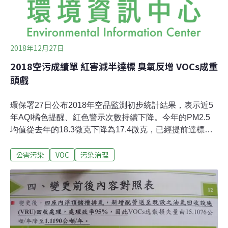
出，修正草案要求高雄市政府環保局應妥善規劃執行有效
的石化產業聚落「周界監測」及「社區監測」
2018年12月27日
2018空污成績單 紅害減半達標 臭氧反增 VOCs成重
頭戲
環保署27日公布2018年空品監測初步統計結果，表示近5
年AQI橘色提醒、紅色警示次數持續下降。今年的PM2.5
均值從去年的18.3微克下降為17.4微克，已經提前達標
2019年的18微克，而15微克則是2020年的目標。不過，
公害污染
VOC
污染治理
臭氧8小時的AQI，雖然紅色警示下降了，但達橘色提醒卻
有增加，表示雖然高濃度臭氧比率下降，但中高濃度臭氧
上升，未來臭氧將是環保署空污治理頭號課題，而要優先
處理部分即是容易揮發的揮發性有機物（VOCs），包括
石化工廠管線、加油站、槽車與含有機溶劑的民生用品都
是將加強管理的部分。再者，氣候變遷、溫室效應造成了
風速減慢、逆溫層溫度持續升高，都將造成本土自產的空