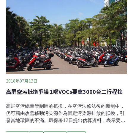
在別處增加額度。不過單就此案來看，的確變更後排放較
之前減少，因此並無反對。小組要求六輕，明確說明甲基
第三丁基醚的推論及計算的假設基礎與相關參數，再者，
六輕本來表示，迄今暫無裝載甲基第三丁基醚的需求，這
次卻要增加容量需求，也應該明確說明現況情形及實際需
求。而油氣回收設備的處理效率、處理負荷的監控機制，
也遭小組要求再做補充說明。六輕目前提出的規劃指出，
已設置兩套油氣回收設施，分別能處理2400與3200
NM3/hr，處理效率達95%，回收油品會再送
2018年07月12日
高屏空污抵換爭議 1噸VOCs要拿3000台二行程換
高屏空污總量管制區的抵換，在空污法修法後的新制中，
仍可藉由改善移動污染源作為固定污染源排放的抵換，引
發當地環團的不滿。環保署12日提出估算資料，表示要以
移動污染源抵換固定污染源，1公噸的污染物，最高需要