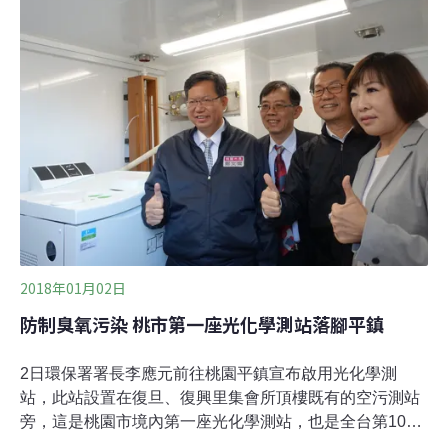
合物多得多，以重量計大約是15倍。但研究主要作者、
NOAA化學部門的環境科學研究所科學家麥唐諾（Brian
McDonald）說，儘管如此，乳液、塗料和其他日常化學
產品對空氣污染的貢獻，竟和交通運輸領域相當。
2018年01月02日
防制臭氧污染 桃市第一座光化學測站落腳平鎮
2日環保署署長李應元前往桃園平鎮宣布啟用光化學測
站，此站設置在復旦、復興里集會所頂樓既有的空污測站
旁，這是桃園市境內第一座光化學測站，也是全台第10座
主要用以監測揮發性有機物（VOCs），以掌握臭氧污染