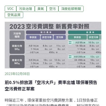
VOCs（揮發性有機物）濃度更高，環境部不排除近一步
VOC
污染治理
臭氧
空污
深度低碳新聞
針對易產生VOCs的油漆、清潔劑進行管制。環境部也將
於元旦啟動PM0.1監測，與歐盟同步。PM0.1顆粒極小，
空氣品質
總表面積是同質量PM2.5的100倍，更易影響健康。學者
認為，我國正式開始監測PM0.1，可視為「新世代空氣品
質治理的起點」。臭氧改善遭遇瓶頸 專家：氣候變遷增加
前驅物生成環境部在今年最後一天舉辦「114年空氣品質
監測：檢討回顧、展望未來」記者會，大氣司司長黃偉鳴
表示，今年PM2.5平均濃度為每立方公尺12.6微克，低於
目標值14微克，顯示管制措施已逐步改善細懸浮微粒問
題。根據環境部5月發布的「空品政策白皮書」，2030年
要將PM2.5降到10微克、2035年降到8微克以
2023年02月08日
前0.5%排放源「空污大戶」費率出爐 環保署預告
空污費修正草案
時隔近三年，環保署重拾空污費調整方案，1日預告修正
「固定污染源空氣污染防制費收費費率」，預計調高空污