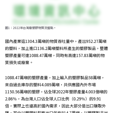
圖1：2022年台灣廢塑膠物質流盤點。
國內產業這1304.3萬噸的物質吞吐量中，產出952.27萬噸
的塑料，加上進口136.2萬噸塑料所產生的塑膠製品，整體
塑膠產量可達1088.47萬噸，同時有高達157.83萬噸的物
質損失或廢棄。
1088.47萬噸的塑膠產量，加上輸入的塑膠製品58萬噸，
來自過去庫存的塑料4.089萬噸，共供應國內外市場
1150.56萬噸的塑膠，佔全球2022年塑膠產量4.003億噸的
2.86％，為台灣人口佔全球人口比例（0.29％）的9.91
倍，實際上也遠高於國內需求，因此大部分是出口賺取外
匯，其中以塑膠料型態出口的有814.7萬噸，以塑膠製品出