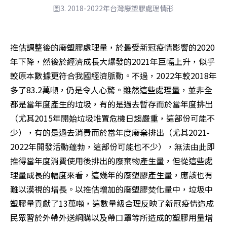
圖3. 2018-2022年台灣廢塑膠處理情形
推估調整後的廢塑膠處理量，於最受新冠疫情影響的2020
年下降，然後於經濟成長大爆發的2021年巨幅上升，似乎
較原本數據更符合我國經濟脈動。不過，2022年較2018年
多了83.2萬噸，仍是令人心驚。雖然這些處理量，並非全
都是當年度產生的垃圾，有的是過去暫存而於當年度排出
（尤其2015年開始垃圾堆置危機日趨嚴重，這部份可能不
少），有的是過去消費而於當年度廢棄排出（尤其2021-
2022年開發活動蓬勃，這部份可能也不少），無法由此即
推得當年度消費使用後排出的廢棄物產生量，但從這些處
理量成長的幅度來看，這幾年的廢塑膠產生量，應該也有
難以漠視的增長。以推估增加的廢塑膠焚化量中，垃圾中
塑膠量貢獻了13萬噸，這數量級合理反映了新冠疫情造成
民眾習於外帶外送網購以及帶口罩等所造成的塑膠用量增