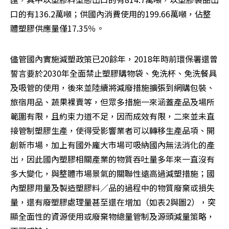
口的有136.2萬噸；供國內消費使用的199.66萬噸，佔整
體塑膠供應量僅17.35％。
儘管國內實施減塑政策已20餘年，2018年時前環保署還曾
誓言要於2030年全面禁止塑膠購物袋、免洗杯、免洗餐具
及吸管的使用，後來並陸續將減廢措施擴張到網購包裝、
旅宿用品、蔬果裸賣等，但眾多措施一來涵蓋產品及場所
範圍有限，且約束力道不足，因而成效有限，二來並未直
接管制塑膠生產，使得受影響業者可以轉移生產品項、開
創新市場，加上有國外龐大市場可吸納國內無法消化的產
出，因此國內塑膠相關產業的物質吞吐量多年來一直沒有
多大變化，與整體市場景氣的關聯性遠高過減塑措施；國
內塑膠用量及製造塑膠料／品的過程中的物質廢棄或損失
量，還有廢塑膠處理量甚至還在增加（如表2與圖2），突
顯全面性的資源使用或廢棄物總量管制及源頭減量策略，