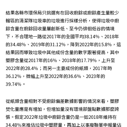
結果各縣市環保局只挑選有在回收廚餘或廚餘產生量較少
轄區的清潔隊垃圾車的垃圾進行採樣分析，使得垃圾中廚
餘含量在廚餘回收量屢創新低、至今仍徘徊低谷的情境
下，不合理地一路從2017年的全國平均38.14％、2018年
的34.48％、2019年的31.12％，降到2022年的15.8％，這
結果因而導致垃圾中其他成份含量的數字跟著提高，其中
塑膠含量從2017年的16％、2018年的17.79％，上升至
2022年的28.4％；而另一主要成份的紙類，2017年時
36.12％，微幅上升至2022年的36.6％、2023年的
39.74％。
從紙類含量相對不受廚餘偏差數據影響的情況來看，塑膠
焚化量應是有增加，但增加量沒有環境部盤點數據那麼誇
張。假定2022年垃圾中廚餘含量仍是一如2018年維持在
34.48％來推估垃圾中塑膠量，再加上以事廢聯單申報量佔