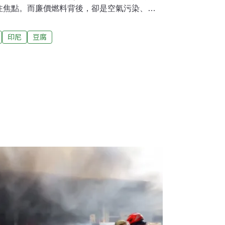
注焦點。而廉價燃料背後，卻是空氣污染、戴
的潛在危機。事件由印尼環保人士Bule
紀錄片製作人Andre Fraser則透過影像向全球
印尼
豆腐
成為廢棄物的終點站，環境與人民的健康，究
的毒火綜合《衛報》與《羅盤報》報導。當地
60家豆腐工廠每天燃燒數噸塑膠垃圾、橡膠與泡
0噸豆腐。這些塑膠多數源於進口廢紙中混雜的
裝、美國零食袋與澳洲寵物食品袋。