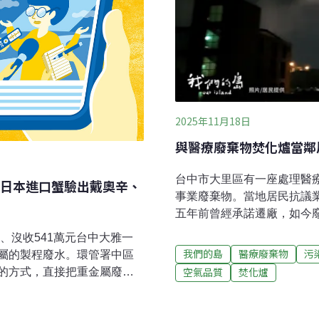
2025年11月18日
與醫療廢棄物焚化爐當鄰
台中市大里區有一座處理醫療
日本進口蟹驗出戴奧辛、
事業廢棄物。當地居民抗議
五年前曾經承諾遷廠，如今
居民憂心只能生活在空污之中
、沒收541萬元台中大雅一
區設置焚化爐，處理醫療廢
我們的島
醫療廢棄物
污
屬的製程廢水。環管署中區
層樓高的煙囪，就隱身在大
空氣品質
焚化爐
的方式，直接把重金屬廢
處居民經常聞到陣陣異味。
5倍、氟鹽也超標9.6倍，檢
煙：「有時候空氣中會有塑
網報導）環境部成立沼氣生
面聊天，聊著聊著就想咳嗽