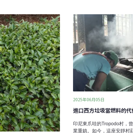
斷成長，但如果放任化石燃料成
會影響健康。醫療廢棄物含P
電，環境部跨界與跨部會成
的事業廢棄物項目包括廢尖
已經建置50座，未來希望數
理、血液、受污染動物屍體
示，光要申請沼氣發電廠執
秘書長謝和霖指出，這類
2025年06月05日
進口西方垃圾當燃料的代
印尼東爪哇的Tropodo
業重鎮。如今，這座安靜村