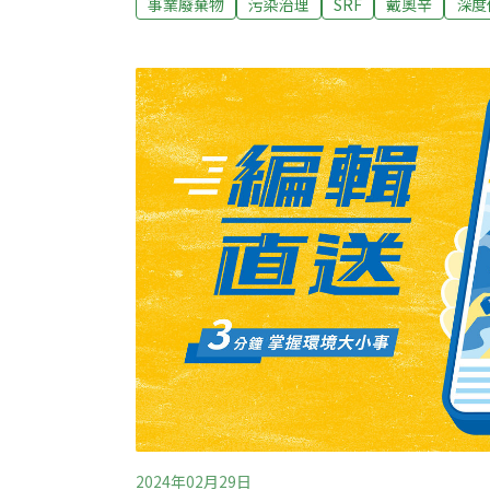
事業廢棄物
污染治理
SRF
戴奧辛
深度
淨能源」立法院社會福利及衛生環境委員會昨
詢。國民黨立委王育敏質疑，環境部早在去年
準，重點包括管制料源成分標準、規範污染防
準，但之後就沒有下文。民進黨立委林淑芬則
傷害鍋爐和排放戴奧辛，但台灣的SRF只要氯
觀韓國、歐盟分別有1%、0.2%較嚴標準。
2024年02月29日