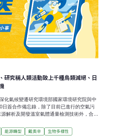
、研究稱人類活動致上千種鳥類滅絕、日
機
院 深化氣候變遷研究環境部國家環境研究院與中
20日簽合作備忘錄，除了目前已進行的空氣污
）來源解析及開發溫室氣體通量檢測技術外，合作
放、資源循環、環境治理及污染預防等議題。
希望將成果回饋到環境。中研院表示，氣候變
能源轉型
戴奧辛
生物多樣性
關係、跟上全球腳步。（中央社報導）漁業