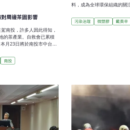
料，成為全球環保組織的關
奧辛超標與塑膠微粒滲入食品
廠對周邊茶園影響
Sampah揭開內幕，而另一位
污染治理
微塑膠
戴奧辛
發出警告：「當發展中國家
度駐駕南投，許多人因此得知，
竟由誰來買單？」豆腐鍋裡
地的茶產業。自救會已累積
環保組織Ecoton調查，約
，本月23日將於南投市中台灣
棉，藉此供應當地生產約6
心」（俗稱「名間焚化
不可回收物，如法國起司包
公開，當中除了委託專家了
南投
木柵焚化爐產生的戴奧辛與