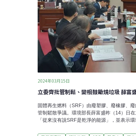
2024年03月15日
立委齊批管制鬆、變相鼓勵燒垃圾 薛富盛
固體再生燃料（SRF）由廢塑膠、廢橡膠、
管制鬆散爭議。環境部長薛富盛昨（14）日
「從來沒有說SRF是乾淨的能源」，並表示
段，包括區分SRF等級、料源排除PE、PP、
強化廠商審查，並訂定燃燒排放的管制措施。