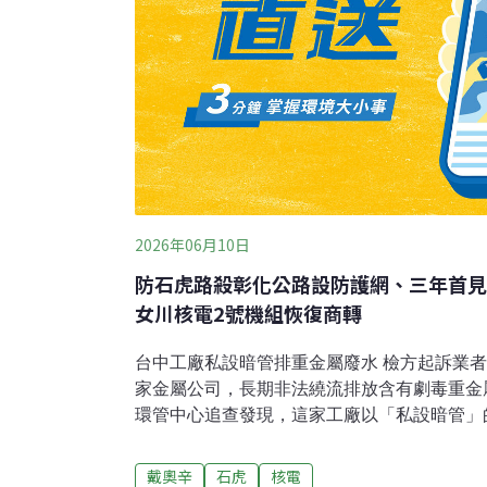
2026年06月10日
防石虎路殺彰化公路設防護網、三年首見
女川核電2號機組恢復商轉
台中工廠私設暗管排重金屬廢水 檢方起訴業者
家金屬公司，長期非法繞流排放含有劇毒重金
環管中心追查發現，這家工廠以「私設暗管」
水，排入後方排水溝，其中鎳的濃度超標達37.
方偵查終結，將負責人提起公訴。（公視新聞
戴奧辛
石虎
核電