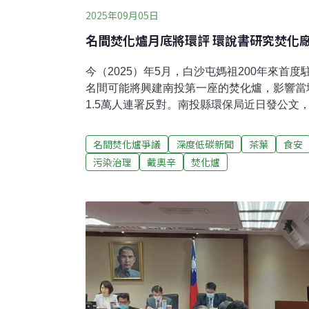
2025年09月05日
名間焚化爐月底將環評 環說書研究焚化
今（2025）年5月，白沙屯媽祖200年來首
名間可能將興建南投第一座的焚化爐，影響當
1.5萬人連署反對。南投縣環保局近日發公文
創新園區召開「南投縣垃圾處理及再生能源中
爐」）的環評初審會議。環評說明書已經上網
名間焚化爐爭議
深度低碳新聞
茶葉
食安
解焚化爐對茶葉生長的影響，也分析比較台北
污染治理
戴奧辛
焚化爐
周邊茶園的關係。