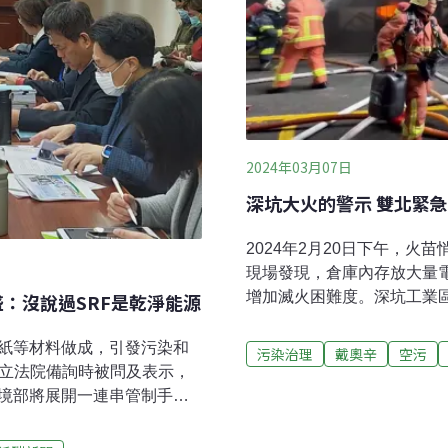
2024年03月07日
深坑大火的警示 雙北緊
2024年2月20日下午，
現場發現，倉庫內存放大量
增加滅火困難度。深坑工業
：沒說過SRF是乾淨能源
直到2月21日上午，現場都
東南風，大火產生的濃煙往
廢紙等材料做成，引發污染和
污染治理
戴奧辛
空污
上風速緩慢，雙北12個行
在立法院備詢時被問及表示，
話接到手軟，光是台北市環
環境部將展開一連串管制手
確即時資訊，台北市文山區華
PET等有再利用價值的塑膠、
才從通訊軟體發出一則訊息
薛富盛：「沒說過SRF是乾