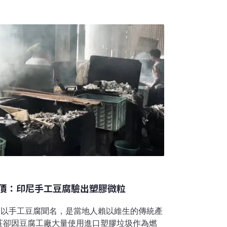
VC塑膠材料 焚燒恐產生戴奧辛漢杞公司收受
銳器具、基因毒性廢棄物、感染性廢棄物（病
、殘肢及墊料類）及其混合物。看守台灣協會
價：印尼手工豆腐驗出塑膠微粒
村，曾以手工豆腐聞名，是當地人賴以維生的傳統產
莊卻因豆腐工廠大量使用進口塑膠垃圾作為燃