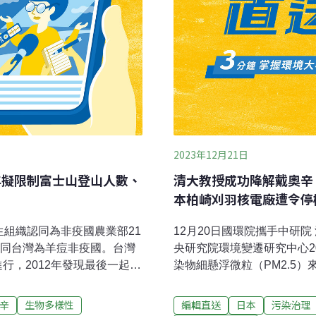
2023年12月21日
年擬限制富士山登山人數、
清大教授成功降解戴奧辛
本柏崎刈羽核電廠遭令停
衛生組織認同為非疫國農業部21
12月20日國環院攜手中研
認同台灣為羊痘非疫國。台灣
央研究院環境變遷研究中心
進行，2012年發現最後一起案
染物細懸浮微粒（PM2.5
WOAH規範，需持續3年以
再擴大至氣候變遷、淨零排
家；實施撲殺政策國家，不
國環院表示，希望深化合作
辛
生物多樣性
編輯直送
日本
污染治理
後6個月無病例。（中央社報
遷研究會配合人對環境全面