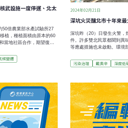
核武設施一度停運、北太
2024年02月21日
深坑火災釀北市十年來最
約50倍農業部水產試驗所27
深坑昨（20）日發生火警
草移植，種植面積由原本的60
件。許多雙北民眾都聞到異
學和當地社區合作，期望復育
等應處措施也未啟動。環境
導）海科館成功繁殖六斑二
並不是空品自動監測項目。
技博物館潮境智能海洋館的
氣候變遷
的應變措施，評估是否授權
方照料下，從孵化到幼仔稚魚
污染治理
戴奧辛
深度低
即時反應採取必要措施。氣
在人工環境下，台灣首次繁殖
會增強，並轉吹東北風，屆
北 地形與氣候條件使污染
的連棟式工廠，倉庫堆放藍
時撲滅，煙霧卻瀰漫至雙北
坑微型空品感測器，在昨晚8時
煙霧跨區影響北市情形，位
久的下午2時，