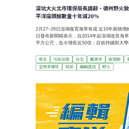
深坑大火北市環保局長請辭、德州野火致
平洋座頭鯨數量十年減20%
2月27~28日澎湖復育海草有成 近10年面積增
日發布新聞稿表示，自2014年起澎湖改良海
平方公尺，迄今增長近50倍；目前持續與大
海草床甚至達到抵換碳匯等目的。（中央社報
齒魨 人工環境下台灣首例飼育在國立海洋科
新北
污染治理
台北
戴奧辛
座頭鯨
「六斑二齒魨」今（2024）年初產卵，在館
生物多樣性
核武
編輯直送
野火
成長至2個月。海科館表示，這是六斑二齒魨
成功案例。（中央社報導）