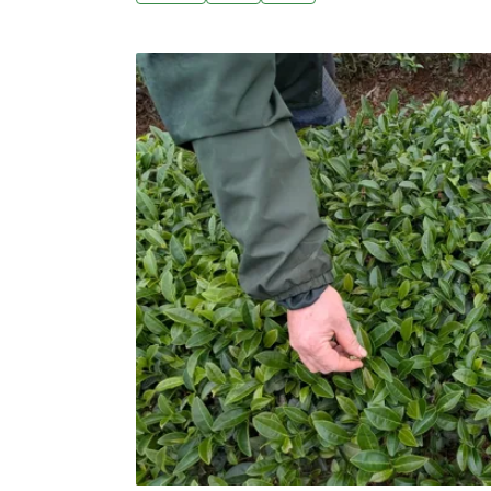
質聯盟 拚2050年建百座提升綠電用電量不
長，會加劇氣候變遷。為了替國家找出更多綠
立沼氣生質能資源產業聯盟，全力發展，目前
量倍增，不過目前還是面臨不少困難。業者表
照就花了2年。（公視新聞網報導）