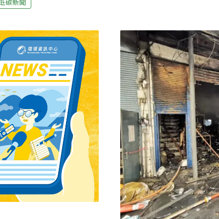
低碳新聞
慌張。異味一直到22日東
日邀請環境部長薛富盛備
空污來襲，空氣中究竟藏有
7月就預告修正三項相關標
燒出什麼有害物質？ 居民
制設備，以及增訂排放標
產生像是戴
指出，含氯有機物燃燒可能
含量標準小於3%就給過，反