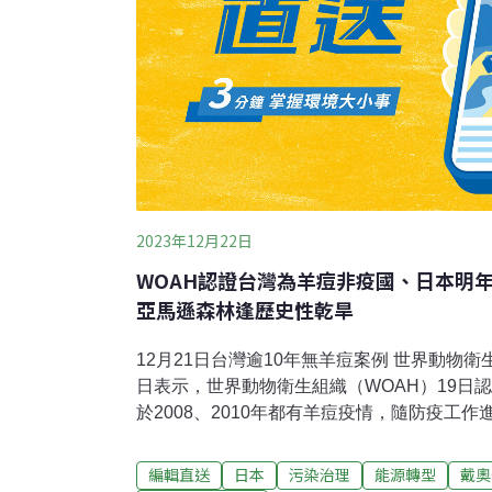
2023年12月22日
WOAH認證台灣為羊痘非疫國、日本明
亞馬遜森林逢歷史性乾旱
12月21日台灣逾10年無羊痘案例 世界動物
日表示，世界動物衛生組織（WOAH）19日
於2008、2010年都有羊痘疫情，隨防疫工作
例後，截至目前超過十年無羊痘確診案例。根據
上無羊痘病例，才能符合聲明為羊痘非疫區國
編輯直送
日本
污染治理
能源轉型
戴奧
論是否接種羊痘疫苗，最後一頭染病動物撲殺