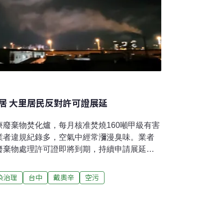
居 大里居民反對許可證展延
廢棄物焚化爐，每月核准焚燒160噸甲級有害
業者違規紀錄多，空氣中經常瀰漫臭味。業者
廢棄物處理許可證即將到期，持續申請展延，
。漢杞工程公司於2000年在台中大里舊工業
棄物，所在地緊鄰住宅區與學校。細長、約五
染治理
台中
戴奧辛
空污
樓與橋墩之間，不分晝夜排出的煙霧，讓下風
住在附近的廖先生表示，晚間煙囪仍持續排
膠味或豬屎味，開了空氣清淨機也沒用。在外
，只能趕快回家。」居民更擔心長期吸入廢氣