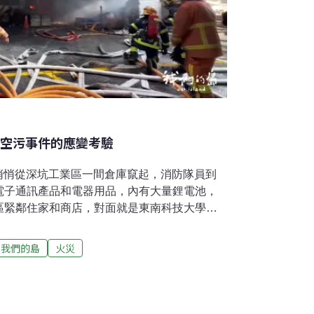
急空污事件的應變考驗
火苗悄悄從深坑工業區一間倉庫竄起，消防隊員到
電子通訊產品和電器用品，內有大量鋰電池，
區緊鄰住家和商店，對面就是東南科技大學，
還持續在悶燒。由於當天北台灣處於背風側，偏
下風處的文山區、新店以及中永和擴散，再加
我們的島
火災
政區一整晚都籠罩在刺鼻臭味中。當地里長接電
保局就接獲了97件投訴，但市府並沒有提供明
興里長陳峙穎表示，市府直到21日上午7點半
，要大家關窗戴口罩，讓許多居民、家長都很