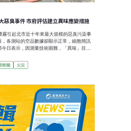
大惡臭事件 市府評估建立異味應變措施
，煙霧引起北市近十年來最大規模的惡臭污染事
味，各測站的空品數據卻顯示正常，細胞簡訊
部今日表示，因測量技術困難，「異味」目前
台北市環保局則表示，未來會檢討嚴重異味下
市長或環保局長，在異味引起普遍民怨時，就
碳新聞
火災
象署指出，預計明（22）日上午北台灣風速才
時大氣擴散情形將獲得改善。燃燒異味瀰漫雙
物難消散昨日的火警位於新北市深坑北深路三段
芽耳機、燈具、鋰電池等物品，火勢雖在傍晚6
多個行政區。根據監測資料，距火場最近的深
偵測到PM2.5濃度每立方公尺50～60微克。
於國立政治大學校內的木柵測站在火警發生不