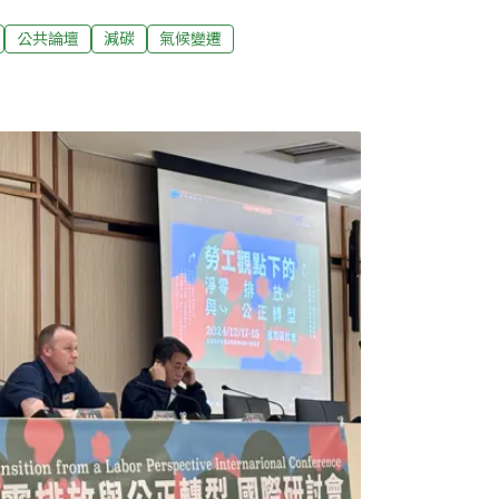
，六大部門將提出共20項減碳旗艦行動計畫，以
最主要的溫室氣體排放部門——製造部門，經
公共論壇
減碳
氣候變遷
分別就「深度節能」、「產業自主減量」以及
提出各項減量策略、計畫期程、預期減碳量與
部門對氣候變遷議題的重視，但若要深化製造
化與鋼鐵業，尚需更多元且積極的政策工具、
文結合國際研究與各國經驗，提出以下四點建
碳戰略需搭配跨部門的政策工具，如：「低碳
、「綠色與轉型金融」等，並且制定相應的