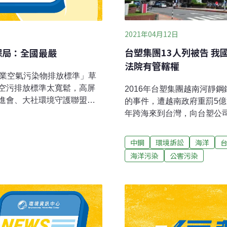
2021年04月12日
台塑集團13人列被告 我
保局：全國最嚴
法院有管轄權
鐵業空氣污染物排放標準」草
空污排放標準太寬鬆，高屏
2016年台塑集團越南河靜
進會、大社環境守護聯盟、
的事件，遭越南政府重罰5億
于凱也到現場。環團指高雄
年跨海來到台灣，向台塑公
存污染源的管制居然比第一
駁回，終於在關鍵的「管轄
長王敏玲表示，目前的草案
被告（台塑公司等13人）
中鋼
環境訴訟
海洋
、硫氧化物、氮氧化物排放
院有管轄權，被告不得聲明
海洋污染
公害污染
放寬。在現行草案中，鋼鐵
案的環境權保障基金會專職
占總量的2.9%；粒狀物排放
處，是首起我國企業對其他
85%，改善幅度過小，令人難
24名被告當中，台灣法院有
使排放標準管制加嚴，排放
人為：台塑公司、中鋼、南
加開闢事業廢棄物掩埋場的
懋興業、麥寮汽電、英屬開
源成、台塑集團總裁王文淵