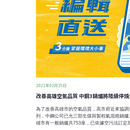
2021年02月25日
改善高雄空氣品質 中鋼3鍋爐將陸續停燒
為了改善高雄市的空氣品質，高市府近來協調
列，中鋼公司已允三部生煤與製程氣混燒鍋爐
雄市有一般鍋爐共753座，已依據空污法訂定加
月全面實施燃燒設備排放標準加嚴，不論燃煤