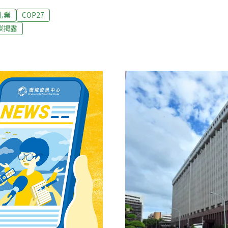
議通過，送交環評大會。用水
訂氣候資訊揭露形式。數位工具抓漏
化業
COP27
發是全台第一個依據「產業
保署統計，2020年工商部門
碳揭露
市府定調為低污染工業區，
業減碳責無旁貸。綠色公民
2015年環評、開工。目前
會、台灣氣候行動網絡研究
在2019年宣布申購和發產
業盡速展開碳盤查，訂定減碳
雄市政府也積極協助該電子
申報ESG資訊，但綠色公民
雄市政府
發現，實際上公布減碳承諾的
17%提出