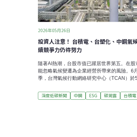
2026年05月26日
投資人注意！ 台積電、台塑化、中鋼氣
續競爭力仍待努力
隨著AI熱潮，台股市值已躍居世界第五。在
能忽略氣候變遷為企業經營所帶來的風險。6
季，台灣氣候行動網絡研究中心（TCAN）於
台塑石化、中鋼、台積電進行氣候治理與減碳
是台灣製造業的代表外，他們的合計排放量約
深度低碳新聞
中鋼
ESG
碳揭露
台積電
將直接關係到我國淨零路徑能否落實。《202
評估報告》說了什麼？為什麼投資人要在意企
ESG，還有什麼企業永續指標可以參考？