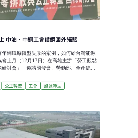
上 中油、中鋼工會借鏡國外經驗
百年鋼鐵廠轉型失敗的案例，如何給台灣能源
會上月（12月17日）在高雄主辦「勞工觀點
際研討會」，邀請國發會、勞動部、全產總、
中鋼等高碳產業的工會代表與國際專家，一同
造勞工引領（worker-led）、兼顧勞工、環
公正轉型
工會
能源轉型
面迎擊能源轉型 中油時隔41年與工會簽訂團
司因勞基法1984年8月生效施行、經營環境變
工會簽訂《團體協約》，以保障組織轉型時與勞
、工資工時、調職遷調、勞工保障及勞資爭議
工會的最高工作規則。台灣石油工會理事長陳
度，表示工會全力支持公司進行能源轉型並投
會對公司、社會大眾有好處。美國全國石油談