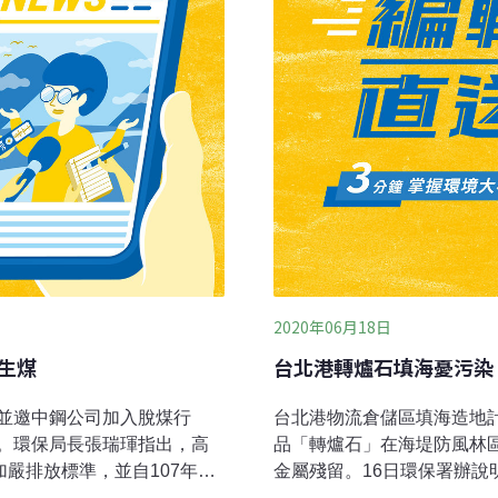
欽。台塑越鋼廢水
2020年06月18日
生煤
台北港轉爐石填海憂污染
並邀中鋼公司加入脫煤行
台北港物流倉儲區填海造地
。環保局長張瑞琿指出，高
品「轉爐石」在海堤防風林
嚴排放標準，並自107年7
金屬殘留。16日環保署辦說
、燃油、燃氣都要比照天然
6月底補正資料，並邀在地