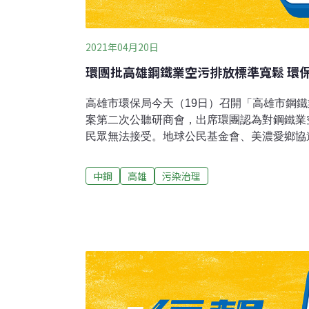
2021年04月20日
環團批高雄鋼鐵業空污排放標準寬鬆 環
高雄市環保局今天（19日）召開「高雄市鋼
案第二次公聽研商會，出席環團認為對鋼鐵業
民眾無法接受。地球公民基金會、美濃愛鄉協
南部反空污大聯盟代表出席公聽會，市議員林
市環保局第二次提出的草案排放標準，對於既
中鋼
高雄
污染治理
次提的草案更為寬鬆。地球公民基金會副執行
包括排放量相當高的燒結爐排放的粒狀污染物
標準，都大幅放寬，甚至連世紀之毒戴奧辛都
業氮氧化物排放總量4723噸中減量137噸，僅
總量的1788噸中減量51噸，也只占總量的2.
以接受。美濃愛鄉協進會理事長李永龍說，即
捕捉仍需用到生石灰，底灰的量持續增加，增
壓力。高雄