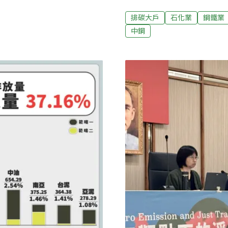
38±2%。為達成上述目標
加速氣候行動，而針對我國
排碳大戶
石化業
鋼鐵業
濟部公開了四項旗艦計畫，
中鋼
國營事業的中油與中鋼公司
預算等內容。筆者樂見政府
部門的減碳行動，特別是石
儘速佈局關鍵減量技術。本
議。建議一、整體的工業減
公共工程採購/碳排規範」