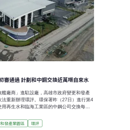
初審通過 計劃和中鋼交換近萬噸自來水
旗艦廠商」進駐設廠，高雄市政府變更和發產
法重新辦理環評。環保署昨（27日）進行第4
使用再生水和臨海工業區的中鋼公司交換每日
水，讓環評委員擔憂將加劇高雄缺水問題。但高市
諾，包含將協助處理中鋼用水變更程序、提高
和發產業園區
環評
、加強化學物質管制機制等，最後獲得環委決