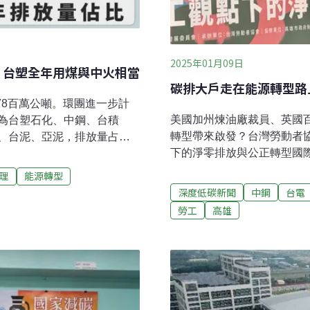
2025年01月09日
 台塑全年用煤與中火相當
碳排大戶走在能源轉型路
78百萬公噸。環團進一步計
美國加州煉油廠裁員、英國
為台塑石化、中鋼、台積
轉型帶來啟發？台灣勞動者協
、台泥、亞泥，排放量占全
下的淨零排放與公正轉型國
全年總用煤量，與台中火力
高雄產業工會，以及中油、
導體產業的轉型路徑，並要
理
能源轉型
討論台灣對淨零排放的認識，打
萬噸 能源排放占最大宗環境部
深度低碳新聞
中鋼
台電
境和社區利益的轉型路徑。正
冊（2025年版）」，統計我
勞工
高雄
體協約2021年，台灣石油公
二氧化碳當量（CO₂e），跟基
異等因素，時隔41年再與
2022）年相比則減少
工充分溝通、禁搭便車條款
體排放已呈減量趨勢。細看各排
處理等規定，並作為公司與
多，占全國總排放量的
嘉麟提到中油對新能源的態
8%
入研發，只要研發成功，就