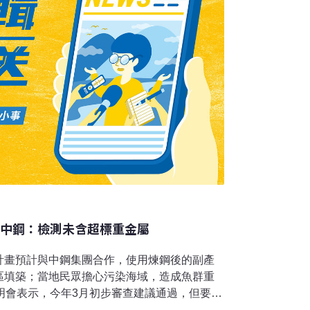
 中鋼：檢測未含超標重金屬
計畫預計與中鋼集團合作，使用煉鋼後的副產
區填築；當地民眾擔心污染海域，造成魚群重
明會表示，今年3月初步審查建議通過，但要求
團體列席討論再做決議；中鋼則表示轉爐石填海