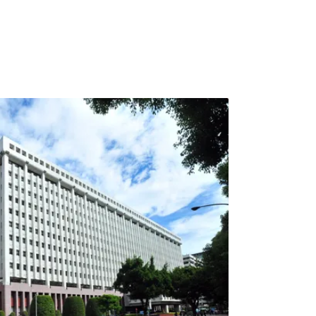
量、污水量皆增近一倍 變更案初審3度卡關和
創新條例」核准設置的政府產業園區，當時高
提出污染總量管制等進步管制概念，順利在
進駐廠商共有92家，其中最受矚目的是鴻海集團
業園區土地，計畫要興建一座「智慧工廠」，高
零組件製造業「旗艦廠商」處理後續問題。高