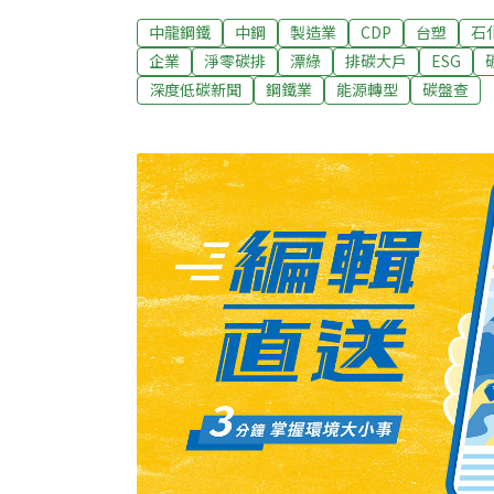
第一」（Integrity Matters）指引，修
中龍鋼鐵
中鋼
製造業
CDP
台塑
石
上市櫃公司定期交永續報告 實際減碳卻不多環
企業
淨零碳排
漂綠
排碳大戶
ESG
碳排量佔全台六成，顯示要達成淨零目標，企
深度低碳新聞
鋼鐵業
能源轉型
碳盤查
行動聯盟、地球公民基金會、環境權保障基金
中心等團體昨（20）日召開記者會，呼籲企
承諾值。上市櫃公司須定期繳交永續報告書、
行動聯盟透過數位工具「ESG檢測儀」盤點
業者並不多。全台1700家上市櫃公司中，僅有