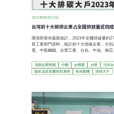
2025年05月27日
台灣前十大碳排企業占全國排放量近四成
環境部發布最新統計，2023年全國排碳量約2
算工業部門資料，統計前十大排碳企業，分別
電、中龍鋼鐵、台塑工業、台化、中油、南亞
國總量近四成，且多為用煤大戶，如台塑集團
發電廠相距不遠。環團呼籲政府加強石化、半
深度低碳新聞
中鋼
台積電
台塑
污染治
求企業加強資訊揭露。2023年全年排278百
國家溫室氣體排放清冊
氣候變遷
排碳大戶
昨（26）日發布最新版「國家溫室氣體排放清
國2023年溫室氣體排放量為278.63百萬公噸
準年（2005年）比減少4.48%，而跟前一年（
2.83%。環境部依此表示，我國整體溫室氣
放部門別，能源部門排放252.73百萬公噸最
90.71%，工業製程及產品使用部門為約占7.1