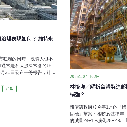
候治理表現如何？ 維持永
股市狂飆的同時，投資人也不
月通常是各大股東常會的旺
5月21日發布一份報告，針對
2025年07月02日
表現評估。除了這三家企業
林怡均／解析台灣製造部
占台灣總體排放量的20%，
台塑
補強？
6台灣三大排放企業氣候績效
業氣候績效？投資不能只看
賴清德政府於今年1月的「
目標」草案：相較於基準年（
的減量24±1%強化28±2%，