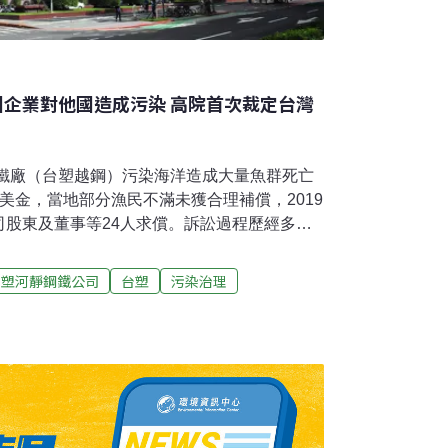
國企業對他國造成污染 高院首次裁定台灣
鋼鐵廠（台塑越鋼）污染海洋造成大量魚群死亡
美金，當地部分漁民不滿未獲合理補償，2019
司股東及董事等24人求償。訴訟過程歷經多次
權」出現轉機。上月31日，高等法院最新裁定
在我國設有事務所、營業所或住所，因此台灣法
台塑河靜鋼鐵公司
台塑
污染治理
不服，案件將重新回到地方法院審理。負責本
律師黃馨雯受訪指出，台塑越鋼案的特殊之
國家造成污染，台灣法院有權審理的訴訟案。
權審理的13個住址設在台灣的自然人及自然法
亞塑膠、台灣化纖、台塑石化、台朔重工、福
曼群島商台塑河靜有限公司、台塑越鋼董座陳
、台塑集團副總裁王瑞華、中鋼總經理王錫