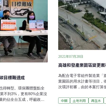
判
2021年07月28日
高雄和發產業園區變更案
為配合電子零組件製造業「
減碳目標難達成
業園區的用水計畫等項目，依
次環評初審，由於本案打算
也得轉型。環保團體盤點全
9700公噸（CMD）自來
業不到3%，更有80%企業沒
府針對爭議一一做出對應承
量約佔全台五成，呼籲政府
中鋼
土地利用
再生水
園區用水回收率至80%以上
綠高階專業小組」的「誠信