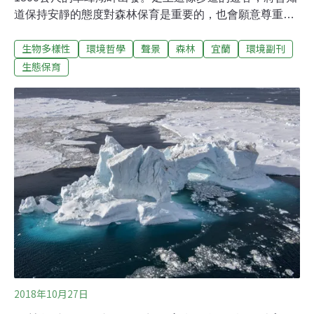
道保持安靜的態度對森林保育是重要的，也會願意尊重這
份「寂靜」。透過「聽」去感受「聲音地景」，將可以獲
生物多樣性
環境哲學
聲景
森林
宜蘭
環境副刊
得不一樣的收穫。太平山，曾是台灣三大林場之一。如
今，走過伐木歲月，自然萬物在此休養生息，展現了繽紛
生態保育
的生命力，因為在地理上遠離塵囂，加上東北季風帶了豐
沛的雨量，讓這裡的森林被厚重的苔蘚所包覆，成了絕佳
的吸音泡棉，也造就出最天然的音響試聽間，成為台灣最
寂靜的地方，然而，美好的旋律，必須配合著安靜的心，
才能細緻的體會。過去許多遊客來到此地不懂得欣賞這份
寂靜，甚至會拿著收音機沿途播放，有些團體還會用擴音
喇叭來進行導覽，因此，在林務局羅東林管處的規劃下，
全世界第一條「寂靜山徑」，即將從翠峰湖畔的環湖步道
展開，也意味台灣的保育思潮，已經進入到下一個階段，
也就是從「地景保育」到「聲景保育」的時代。正
2018年10月27日