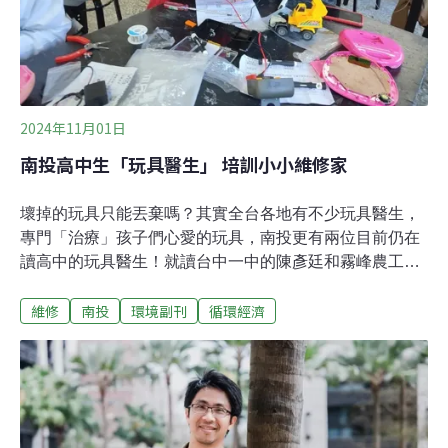
2024年11月01日
南投高中生「玩具醫生」 培訓小小維修家
壞掉的玩具只能丟棄嗎？其實全台各地有不少玩具醫生，
專門「治療」孩子們心愛的玩具，南投更有兩位目前仍在
讀高中的玩具醫生！就讀台中一中的陳彥廷和霧峰農工的
洪瑋駿，兩人曾是南投縣旭光高中國中部的同學，在2023
維修
南投
環境副刊
循環經濟
年2月成立「RTO玩具醫生」南投站，修理玩具之餘，也
培訓其他高中生成為玩具醫生。究竟為什麼這兩位普通高
中生和技職高中生會一頭栽入修理玩具的世界呢？想成為
玩具醫生？兩位菜鳥醫師從拆解家電開始！陳彥廷在國中
開始對動手實作產生興趣，「國中時我開始會把家電拆
開，但是常常裝不回去，直到後來參加了資深玩具醫生李