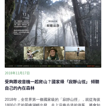
法爬上，多數就此無法回歸到野地。後來，許多工程開始
強調生態工法，但是仍有許多是以人為本而不是以生態為
本的規劃及設計。而近年政府正在推動的水環境景觀工
程，卻開始有往回頭路走的趨勢。以中部地區的幾條溪或
是水圳來說，許多水環境工程都以大量的水泥造景及燈飾
作為景觀的主軸；一些野溪則是配合了自行車道或是景觀
步道的設計。但是這些工程卻沒有考量到當地野生動物的
棲地需求甚至是生存權。以南投的貓羅溪及苗栗的西湖溪
水環境工程及苗栗卓蘭的濕地公園為例，目前正在執行或
是正在規劃的設計中，都還是以人為本，而忽視了台灣瀕
臨
2018年11月17日
受夠跟收音機一起爬山？國家級「寂靜山徑」 傾聽
自己的內在森林
2018年，全世界第一條國家級的「寂靜山徑」，就從海拔
1800公尺的翠峰湖畔出發。走上這條步道的遊客，將會知