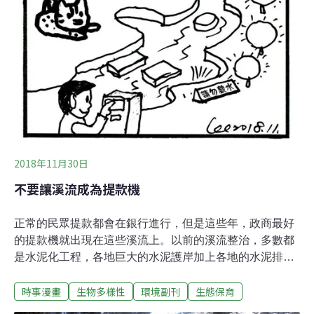
2018年11月30日
不要讓溪流成為提款機
正常的民眾提款都會在銀行進行，但是這些年，政商最好
的提款機就出現在這些溪流上。以前的溪流整治，多數都
是水泥化工程，各地巨大的水泥護岸加上各地的水泥排水
溝，成為原本依賴溪流及水而生存的野生動物們難以跨越
時事漫畫
生物多樣性
環境副刊
生態保育
的死亡陷阱。這些高聳的護岸不但讓野生動物無法出入溪
流之中飲水及覓食，小型的動物一旦墜落這些溪溝中也無