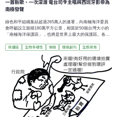
一首新歌、一次深潛 電台司令主唱與西班牙影帝為
南極發聲
綠色和平組織集結超過265萬人的連署，向南極海洋委員
會呼籲設立面積180萬平方公里，相當於50個台灣大小的
「南極海洋保護區」，也將是世界上最大的保護區。各國
政府從本月22日至11月2日於澳洲荷伯特（Hobart）的南
保護區
生物多樣性
南極
環境副刊
生態保育
極海洋會議討論這項由歐盟發起的提案，內容為在南極
「威德爾海」地區成立保護區。南極之所以重要，除了是
企鵝，鯨魚和其他野生動物的棲息地，在全球氣候與海洋
生態系統的平衡上，更有舉足輕重的地位。今年稍早，綠
色和平船艦「極地曙光號」與科學家航向南極洲的研究結
果顯示，全球升溫伴隨著冰山的崩裂、不斷擴張的工業化
捕撈，以及八個海水樣本當中有七個含有微纖維等微塑膠
等結果。種種人為因素，正嚴重威脅這片美麗且重要的海
洋，和在此生存的生物。湯姆約克譜新曲：人類應停止過
度開發英國搖滾天團「電台司令」（Radiohead），其主
唱與靈魂人物湯姆約克（Thom Yorke）近日和綠色和平合
作，一起推動在南極