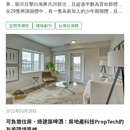
果，顯示目擊白海豚共20群次，且超過半數為育幼群體，
在29隻辨識個體中，有一隻為新加入的少年期個體，且連
續三年皆有目擊紀錄且體表特徵明顯，推估白海豚族群成
生物多樣性
環境副刊
台灣白海豚
體數量約50隻。這隻少年白海豚編號為「OCA070」，自
2021年起已連續三年在雲林外海被紀錄到。海保署進一步
說明，29隻白海豚的年齡結構分別為老年期2隻、壯年期4
隻、青年期8隻、少年期15隻及21隻次幼豚，幼豚因體表
特徵較少故未納入個體資料庫，故目前白海豚個體影像資
料庫達70隻。值得關注的是，2023年調查的個體辨識中，
少年期個體占整體一半以上，且目擊之育幼群多集中於彰
化以南海域。而根據近年調查顯示，白海豚族群主要育幼
範圍位於彰化縣崙尾水道口至濁水溪口、雲林縣新虎尾溪
口至箔子寮漁港、嘉義縣布袋港至台南市急水溪口等海
域。此外，海保署也於2023年，在雲林海洋氣象樁及新虎
尾溪口設置的兩監測
2021年03月29日
可負擔住房、綠建築啤酒：房地產科技PropTech的
友善環境思維