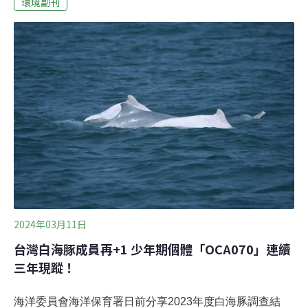
環境副刊
她為了學畫遠赴美國從小就愛畫畫的江勻楷笑著解釋，
「介紹科學資訊的圖形，都算是科學繪圖，有很寫實，也
有很抽象的。譬如說實驗設計和結果，這種就不用很寫實
的圖形，而是端看你的主題跟你要傳遞的資訊，是要跟科
學家講？還是要跟一般大眾講？」江勻楷就讀台灣大學生
命科學系期間，受到系上老師推廣科學繪圖影響，重新點
燃她對繪圖的興趣，「當時老師辦很多展覽，我常去觀
看，加上那時有位學長創立相關臉書社團，供大家分享各
自作品，才讓我覺得繪圖沒有離我那麼遙遠，世界上還是
有很多人在創作我也感興趣的主題，感覺我也可以去嘗
試。」為了提升自己的繪圖能力，江勻楷在台灣大學海洋
研究所畢業後，決定前往美國加州州立大學蒙特雷分校進
修科學
2024年03月11日
台灣白海豚成員再+1 少年期個體「OCA070」連續
三年現蹤！
海洋委員會海洋保育署日前分享2023年度白海豚調查結