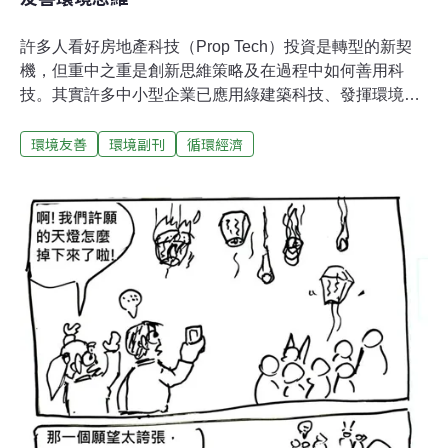
許多人看好房地產科技（Prop Tech）投資是轉型的新契
機，但重中之重是創新思維策略及在過程中如何善用科
技。其實許多中小型企業已應用綠建築科技、發揮環境及
社會影響力吸引了許多影響力投資者的目光，如洛克菲勒
環境友善
環境副刊
循環經濟
家族成立的社區振興融資公司（Community Preservation
Corporation, CPC），就投資專攻可負擔住房及社區營造
的美國B型企業「有家」（Home Leasing LLC.） ；而日
本麒麟集團（Kirin）旗下的澳洲獅王小世界飲料（Lion
Little World Beverages）則被美國新比利時精釀啤酒
（New Belgium Brewing）的B型企業成就所吸引且相當
認同而能於2019年成功收購。