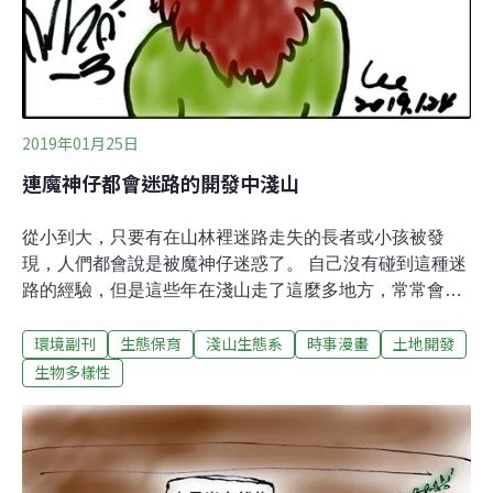
2019年01月25日
連魔神仔都會迷路的開發中淺山
從小到大，只要有在山林裡迷路走失的長者或小孩被發
現，人們都會說是被魔神仔迷惑了。 自己沒有碰到這種迷
路的經驗，但是這些年在淺山走了這麼多地方，常常會碰
到一個現實的問題：前不久才走過的森林或是溪流，沒隔
環境副刊
生態保育
淺山生態系
時事漫畫
土地開發
多久再去就已經因為開發而變了樣。 有時就不禁想到：如
果真的有魔神仔，在淺山碰到這種地貌常常改變的情形，
生物多樣性
會不會連自己都迷路了呢？