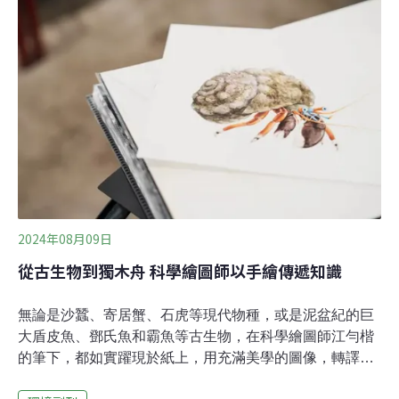
寫實繪圖大門的啟蒙老師，是小學時的一位自然老師。有
趣的是，李政霖成為職業畫家前，也曾是名國小自然老
師。離開學校後 他用插畫展開教室外的自然教育從自然科
學教育學系畢業後，李政霖理所當然地留在體制內教育系
統作育英才，他說自己當時只是名代課的「流浪教師」，
後來跟隨伴侶的腳步前往彰化教書。但李政霖毫不諱言，
在彰化教書的那一年，由於無法適應當地傳統的教學風
氣，他內心感到非常痛苦，直到台北鳥會找上他畫一
2024年08月09日
從古生物到獨木舟 科學繪圖師以手繪傳遞知識
無論是沙蠶、寄居蟹、石虎等現代物種，或是泥盆紀的巨
大盾皮魚、鄧氏魚和霸魚等古生物，在科學繪圖師江勻楷
的筆下，都如實躍現於紙上，用充滿美學的圖像，轉譯並
傳達正確科學資訊，讓大眾一目了然。科學繪圖是什麼？