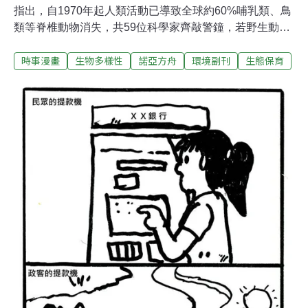
指出，自1970年起人類活動已導致全球約60%哺乳類、鳥
類等脊椎動物消失，共59位科學家齊敲警鐘，若野生動物
的生存環境滅絕，將威脅人類文明的延續。 假設上次的諾
時事漫畫
生物多樣性
諾亞方舟
環境副刊
生態保育
亞方舟是存在的，當時的方舟計畫坐滿了動物，充滿了希
望。但是就算現在有新的諾亞方舟了，方舟能夠滿載嗎？
在浩劫過後，還有好的棲地可以讓這些剩下的物種興盛下
去嗎？