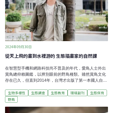
昇的玩具維修活動，發現修玩具蠻好玩的，而且修復完成
還能成功裝回去，我就很有成就感。」陳彥廷不輕易放棄
的個性，經常鼓勵他人一起自我探索、教學相長。他回憶
起「RTO玩具醫生」南投站的成立，其實是維修前輩建議
在其他城鎮開設「分院」，能發揮更大的效益，因此陳彥
廷找來有相同興趣的洪瑋駿，成立了南投站分院。
2024年09月30日
從天上飛的畫到水裡游的 生態插畫家的自然課
在智慧型手機和網路科技尚不普及的年代，愛鳥人士外出
賞鳥總仰賴圖鑑，以辨別眼前的野鳥種類。雖然賞鳥文化
存在已久，但直到2014年，台灣才出版了第一本國人自行
撰寫與繪圖的《臺灣野鳥手繪圖鑑》，耗時4年，當時的
生物多樣性
生態調查
生態教育
環境副刊
生態保育
繪者李政霖用水彩一筆一畫勾勒的精細線條，如今看來依
舊令人驚豔。讓人意外的是，在圖鑑中畫出658種鳥類的
野鳥
李政霖，未曾受過系統性的繪畫訓練，憑藉自幼對繪畫的
熱愛與不斷練習，終成為生態插畫家。他透露，領他進入