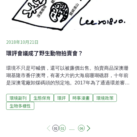
2018年10月21日
環評會議成了野生動物拍賣會？
環境不只是可喊價，還可以被廉價出售。拍賣商品深澳珊
瑚基隆市番仔澳灣，有著大片的大海扇珊瑚礁群，十年前
是深澳電廠卸煤碼頭的預定地。2017年為了通過環差審
查，台電避開番仔澳灣，把卸煤設施集中在原開發範圍的
環境副刊
生態保育
環評
時事漫畫
環境政策
深澳灣內，3月深澳電廠環評通過，10月，觀塘案環評通
過四天後，行政院長賴清德宣布深澳電廠停建。延伸閱
生物多樣性
讀：反深澳電廠 主張應重做環評 環團、居民提訴願觀塘藻
礁觀塘中油第三接天然氣案因涉及藻礁、柴山多杯孔珊瑚
等生態議題，專案小組建議退回主管機關。但在行政院長
......
01
02
06
賴清德「9月底力拼環評過關」與環保署長李應元密集舉