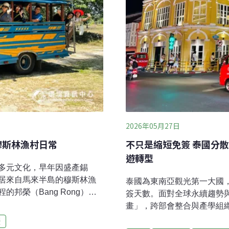
2026年05月27日
穆斯林漁村日常
不只是縮短免簽 泰國分散
遊轉型
多元文化，早年因盛產錫
居來自馬來半島的穆斯林漁
泰國為東南亞觀光第一大國
邦榮（Bang Rong）社
簽天數。面對全球永續趨勢與
，帶你認識不一樣的普吉
畫」，跨部會整合與產學組
任保育獎」，更取得國際
永續轉型，並讓大中小微型
蟹
前就投入社區永續旅遊，但直至近年