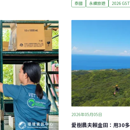
與體育部長Surasak Phan
泰國
永續旅遊
2026 GS
半日遊包含彩繪蠟染手工
值、品質與長期的永續性。今
膠產業、採摘椰子與泰南甜
島揭開序幕，GSTC全球永續旅遊委員
餐；一日遊則多加搭乘泰國傳
Council）是制定永續旅
魚、認識螃蟹銀行，最後搭
旅宿、韌性城市與社區、承
社區永續旅遊組織的理事長
3000名居民，8
2026年05月05日
愛樹農夫賴金田：用30