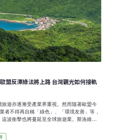
 歐盟反漂綠法將上路 台灣觀光如何接軌
續旅遊亦逐漸受產業界重視。然而隨著歐盟今
，業者不得再自稱「綠色」、「環境友善」等，
，這波衝擊也將蔓延至全球旅遊業。斯洛維尼
等各有永續旅遊國家策略因應；台灣則採自由
取得環境部環保標章，並補助有意願的業者進
洋