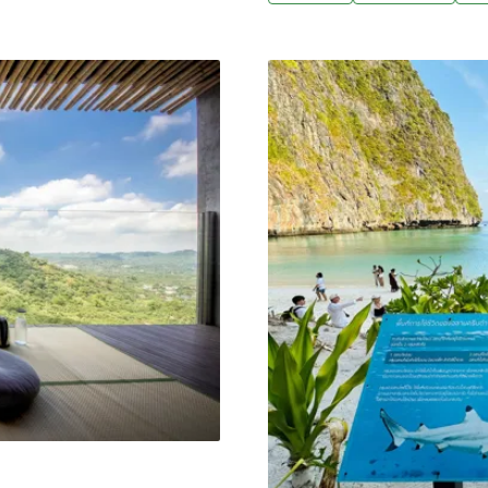
一步取得國際驗證。什麼是永
低至一成 生態系瀕臨崩潰長
2005年在政策指南中明確定義「永
樊同雲語重心長指出：「國
「充分考量當前與未來的經
能、生態系崩潰！」意指小琉
業、環境與當地社區需求的
岌可危。
表示，永續旅遊簡單來說，
並促進旅遊地經濟發展。她
旅遊（ecotourism）、綠色旅遊