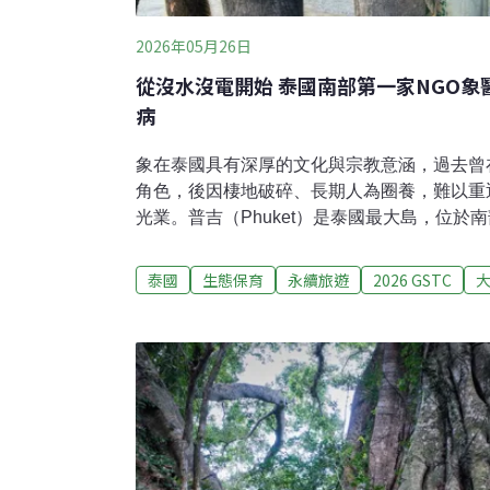
2026年05月26日
從沒水沒電開始 泰國南部第一家NGO象
病
象在泰國具有深厚的文化與宗教意涵，過去曾
角色，後因棲地破碎、長期人為圈養，難以重
光業。普吉（Phuket）是泰國最大島，位於
光業發達，目前島上約有300頭圈養大象，約占
去當地並無大象醫院，大象生病需到四小時車程
泰國
生態保育
永續旅遊
2026 GSTC
路途遙遠。為了讓普吉一帶的大象都能及時獲
在英國求學的Jakrapob Thaotad於2017年
Thailand Elephant Foundation），免
國募款，後來在普吉島與鄰近的攀牙府（Phan
2.6公頃的廢棄橡膠園，約一個棒球場大小，
程。他接手後改種植多樣化樹種，營造自然環