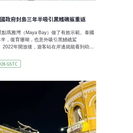
泰國政府封島三年半吸引黑鰭礁鯊重返
瑪雅灣（Maya Bay）做了有效示範。泰國
3年半，復育珊瑚，也意外吸引黑鰭礁鯊
ark）重返。2022年開放後，遊客站在岸邊就能看到幼鯊
徹底改善過去觀光亂象，祭出一系列嚴格管理
此外，泰國觀光局2025年也公布浮潛和潛水
026 GSTC
要遵守，包括新手潛水不能帶相機等，若違規
低觀光對環境的影響。瑪雅灣電影爆紅毀生態
公園（Hat Noppharat Thara-Mu Koh
Park）的無人島，遊客大多從喀比或普吉島前往一日遊。
石灰岩峭壁環抱，潔淨海水與細白沙灘交織出無
就吸引泰國人造訪，但遊客不多。直到200