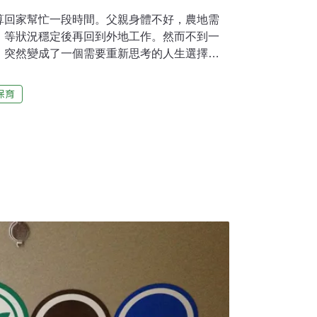
算回家幫忙一段時間。父親身體不好，農地需
，等狀況穩定後再回到外地工作。然而不到一
」突然變成了一個需要重新思考的人生選擇。
多想，便決定留下來。然而，兄弟姊妹幾乎一
出路，「大家都叫我出去外面找工作，覺得這
保育
多數人而言，長濱的山區意味著資源有限、發
的未來。然而對他來說，這片土地卻同時承載
成長經驗的熟悉與牽引。賴金田出生於長濱，
在新莊工廠上班、在三重念夜校，過著與土地
並未真正留下他。回到山上之後，他重新面對
始嘗試從中找出一條可能的路。最初的農作，
農民一樣，依賴農藥與化學肥料，以提高產量
鍵經驗，