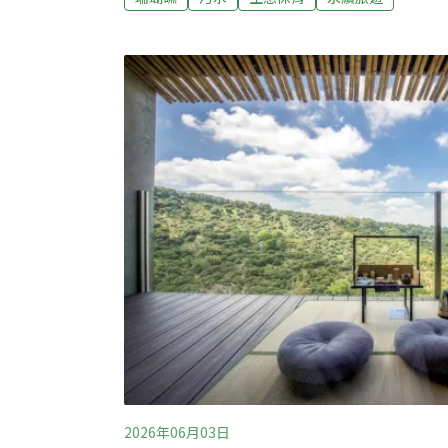
鹽的生活污水，讓生態持續惡化。珊瑚覆蓋率
期從事珊瑚研究的國立海洋生物博物館研究員
際標準中，珊瑚覆蓋率低於10%即認定為失
球的海洋生態環境彷彿已被送入加護病房，岌
2026年06月03日