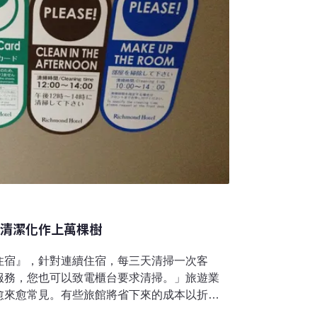
務清潔化作上萬棵樹
住宿』，針對連續住宿，每三天清掃一次客
服務，您也可以致電櫃台要求清掃。」旅遊業
愈來愈常見。有些旅館將省下來的成本以折價
有些則回饋給地球──減少一晚房務清潔就種下