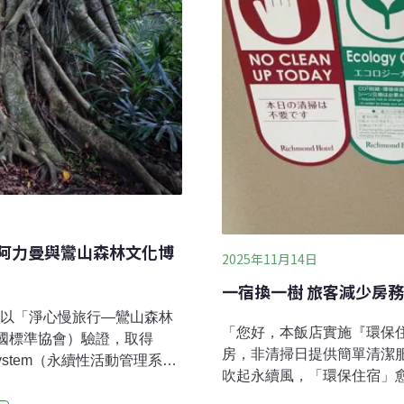
：阿力曼與鸞山森林文化博
2025年11月14日
一宿換一樹 旅客減少房
》以「淨心慢旅行—鸞山森林
「您好，本飯店實施『環保
（英國標準協會）驗證，取得
房，非清掃日提供簡單清潔
ent System（永續性活動管理系
吹起永續風，「環保住宿」
到在地食材運用，嘗試把永
券、積點等方式回饋旅客，
位於台東延平鄉的鸞山森林文