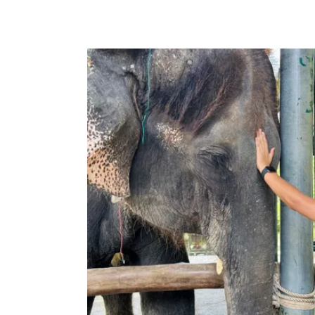
才逐漸打開知名度。當地推出兩種永續遊程，
藝、採收鳳梨與品嚐果汁和點心、認識泰國橡
點料理DIY、中午在河畔清真餐廳享用在地午
統長尾船穿越紅樹林、在茫茫大海中尋找小章
船前往社區周邊無人島，享受美麗夕陽。邦榮
Prasert Ritraksa指出，邦榮範圍廣大，約有