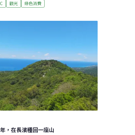
charoenworakul強調，泰國觀光正轉向追求價
TC
觀光
綠色消費
年4月，GSTC2026全球永續旅遊論壇在普吉
會（Global Sustainable Tourism
遊標準的非營利組織。本次論壇三大主題為：永續
載量與遊客分流管理。
多年，在長濱種回一座山