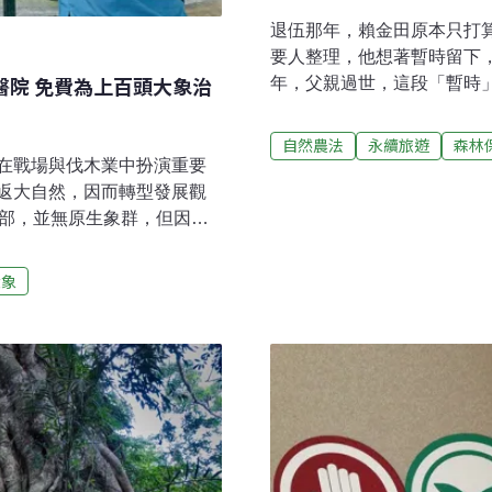
退伍那年，賴金田原本只打
要人整理，他想著暫時留下
醫院 免費為上百頭大象治
年，父親過世，這段「暫時
當時家中只剩母親，他沒有
致反對，認為留在山裡沒有
自然農法
永續旅遊
森林
裡沒有機會。」他回憶。對
在戰場與伐木業中扮演重要
展受限，也意味著難以預測
返大自然，因而轉型發展觀
著另一種情感——一種來自
南部，並無原生象群，但因觀
高中畢業後曾到台北工作，
泰國圈養象總數的1/10。過
切割的生活。但那樣的生活
外的喀比（Krabi）看診，
大象
這片從小生活的環境，也開
得醫療、提升動物福利，曾
並沒有特別不同。他和多數
創立泰南大象基金會（Southern
與賣相為目標。然而幾個關
費為大象看診治病。Thaotad先在英
g Nga）間找到適合基地，
距普吉國際機場約25分鐘車
境，但因場地不大，每次