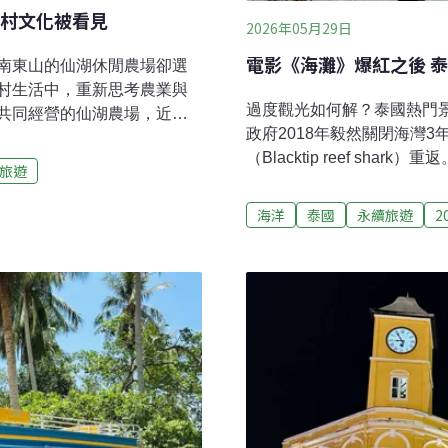
村文化被看見
2026年05月29日
電影《海灘》爆紅之後 
南東山的仙湖休閒農場卻選
村生活中，重新思考農業與
過度觀光如何解？泰國熱門景點
共同經營的仙湖農場，近年
政府2018年毅然關閉海灣
百年的柴焙桂圓技藝、東山
（Blacktip reef sh
深度的農業旅遊體驗。今
旅遊
悠游，當地為了保護生態、
」文化與遺產保存類世界冠軍，
措施，並輔以現場強力執法。
、食農教育到永續農業實
海洋
泰國
永續旅遊
2
新規範，在泰國境內玩水都
方記憶的長期策展。從龍眼
遊客和業者都會受罰，以降
場第六代經營者吳侃薔，高
瑪雅灣位於諾帕叻塔拉-披披群島國家
東山位於嘉南平原東側丘
Phi Phi National 
多年前祖先來到此地開墾，面
長250公尺的新月形海灣被
漸形成地方重要的互助文化
人之境的天堂美景，數十年前