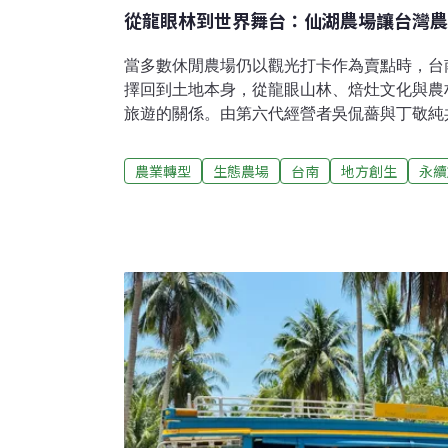
從龍眼林到世界舞台：仙湖農場讓台灣農
當多數休閒農場仍以觀光打卡作為賣點時，台
擇回到土地本身，從龍眼山林、焙灶文化與農
旅遊的關係。由第六代經營者吳侃薔與丁敬純
以「讓旅遊為農業服務」為核心理念，將傳承
討山文化與山林生活，轉化為兼具美感與文化
農業轉型
生態農場
台南
地方創生
永續
（2026）年更獲得「2026世界農業旅遊獎
讓台灣農村文化再次被國際看見。從空間設計
驗，仙湖不只是農場，更像一場關於土地與地
中品味東山「放伴」文化台南東山仙湖休閒農
中時便確定自己將返鄉接手家業。吳侃薔說，
陵，早期曾是政府治理較難深入的區域。200
對山林、土地與外在威脅，必須彼此協力，逐
──「放伴」。從開墾田地、