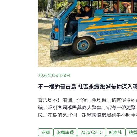
2026年05月28日
不一樣的普吉島 社區永續旅遊帶你深入
普吉島不只海灘、浮潛、跳島遊，還有深厚的
礦，吸引各國移民與商人聚集，沿海一帶更聚
民。在島的東北側、距離國際機場約半小時車程的
區，就是一個穆斯林漁村，透過社區永續旅遊
島。邦榮社區永續旅遊獲泰國觀光局頒「負責
泰國
永續旅遊
2026 GSTC
紅樹林
螃
Good Travel Seal認證。邦榮早在多年