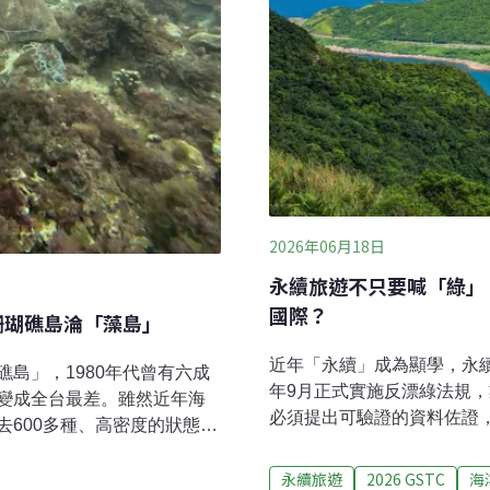
2026年06月18日
永續旅遊不只要喊「綠」
國際？
之海、珊瑚礁島淪「藻島」
近年「永續」成為顯學，永
島」，1980年代曾有六成
年9月正式實施反漂綠法規
變成全台最差。雖然近年海
必須提出可驗證的資料佐證
600多種、高密度的狀態衰
亞、新加坡、泰國、土耳其
尺不到一條魚！食藻性魚類遭
市場機制，觀光署鼓勵業者
增加，長期排放大量高營養
永續旅遊
2026 GSTC
海