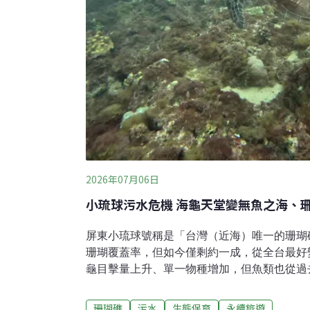
2026年07月06日
小琉球污水危機 海龜天堂變無魚
屏東小琉球號稱是「台灣（近海）唯一的珊瑚礁
珊瑚覆蓋率，但如今僅剩約一成，從全台最好
龜目擊量上升、單一物種增加，但魚類也從過去
退到2025年最新調查結果——平均每平方公
人為過度捕撈銳減。加上過度觀光、陸地開發
珊瑚礁
污水
生態保育
永續旅遊