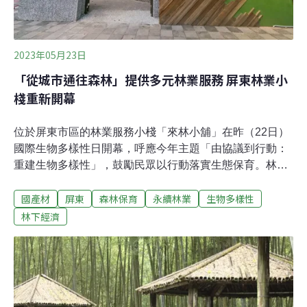
民，附近林班地都放租出去。」協會理事長林志樺
2023年05月23日
「從城市通往森林」提供多元林業服務 屏東林業小
棧重新開幕
位於屏東市區的林業服務小棧「來林小舖」在昨（22日）
國際生物多樣性日開幕，呼應今年主題「由協議到行動：
重建生物多樣性」，鼓勵民眾以行動落實生態保育。林業
服務小棧今年開啟新的營運模式，委託民間團體進駐，要
國產材
屏東
森林保育
永續林業
生物多樣性
將據點打造成從城市通往森林的捷徑。屏東林管處副處長
朱木生表示，未來將結合淺山地區產業、國產材設計商
林下經濟
品、生態旅遊遊程介紹等，提供創新多元的林業服務。屏
東林業服務小棧重新開幕 多元山林服務推廣生態保育林務
局屏東林管處位於屏東市區的舊宿舍，數年前改造為「林
業服務小棧」，作為推動山林保育與民眾溝通交流的空
間。屏東林業服務小棧鄰近百貨商圈、學校和職人町等地