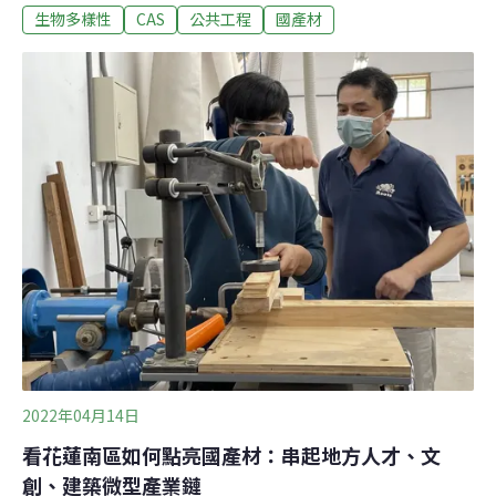
生物多樣性
CAS
公共工程
國產材
品質穩定。農委會林務局日前公布5家取得「CAS」林產
品驗證廠商，隨時都有充足備料提供，並示範用於運輸
籠，讓野生動物更安心。台灣木材列環保綠色採購 走入工
程與生活林務局表示，選購通過CAS驗證的規格材，不論
是用在建築、裝潢、歷史建物的整建、治山防洪工程，或
是家俱、家飾、手作材料等，都已可方便取得，安心使
用。林務局長林華慶表示，過去國產材產銷之間未能對接
平衡，建築及室內裝修業者，若遇到業主指定使用台灣木
材，可能認為是麻煩事，只能客製化。下訂之後可能得碰
運氣或等一段長時間。相對的，也可能有一批林木採伐下
來，卻乏人問津。這幾年就是希望產銷對接，從小量、穩
定，到產銷資訊透明公開，讓產能銷售完畢，並且不
2022年04月14日
看花蓮南區如何點亮國產材：串起地方人才、文
創、建築微型產業鏈