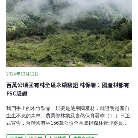
林保署說明兩大區位，一為「具生物棲地及景觀價值」林
地，可能是位在生物多樣性熱區，或是候鳥棲息過境點
等，將提供私有農地造林人每年每公頃10萬元獎勵金，提
供辦理增植樹種、營造複層林及目常管理維護工作；另一
為「具木材生產價值」林地
2024年12月12日
百萬公頃國有林全區永續驗證 林保署：國產材都有
FSC驗證
我們手上的木竹製品，只要是使用國產材，就證明是產自
生生不息的森林。農業部林業及自然保育署昨（11）日正
式宣告，台灣國有林156萬公頃全區取得森林管理委員會
（Forest Stewardship Council ，下稱FSC）驗證，從今
而後，採購國產材，代表兼顧森林永續的負責任消費行