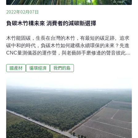
2022年02月07日
負碳木竹構未來 消費者的減碳新選擇
木竹能固碳，生長在台灣的木竹，有最短的碳足跡。追求
碳中和的時代，負碳木竹如何建構永續環保的未來？先進
CNC量測儀器的運作聲，與老藝師手磨修邊的聲音彼此交
錯。傳統與現代並存在臺北科技大學的木藝中心，也融合
國產材
循環經濟
我們的島
在每張木椅上。「一個成品開發到成熟，要一直調整。」
研發最耗時間與金錢，也是台灣木家具業最缺乏的環節。
在這個台灣唯一的家具木工產學訓專班，主任陳殿禮不只
教設計，讓學生熟悉傳統工法與數位製造，更鼓勵學生熟
悉台灣本土的材料。台灣的國產材，大多來自數十年生的
人工林，直徑較小，挑戰設計功力。「希望台灣的材料真
正為人所用，而且做到零碳排！」台灣的木材99%仰賴進
口，使用國產材來做家具，是陳主任實踐SDGs國際永續
目標的一環。做出來的家具，如果沒有銷售，就只是樣
品，2021年底，透過產官學合作，在知名家具通路上，台