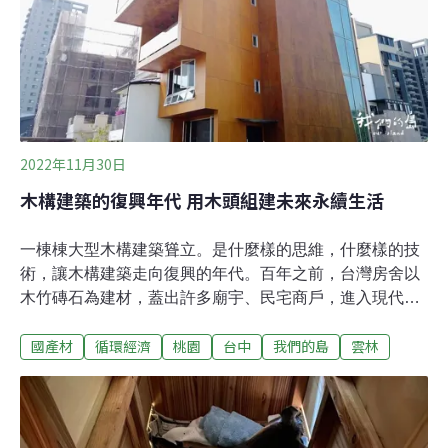
植二、三年就能砍伐，多數由竹行承包竹農竹林，雇工進
入砍竹。砍竹經過挑選，找出直立強韌的竹子。砍竹工作
很辛苦，必須在陡坡上作業師傅年紀都偏高，年輕人多數
不願做。隨著竹子需求的降低，竹農找不到竹行收竹，開
始老化、枯死。原本面積廣大的竹林，一旦大量枯死，可
能產生土石災害。因為失去經濟價值，部分竹林開始轉種
果樹，也有許多種植生薑、高麗菜等淺根作物，同
2022年11月30日
木構建築的復興年代 用木頭組建未來永續生活
一棟棟大型木構建築聳立。是什麼樣的思維，什麼樣的技
術，讓木構建築走向復興的年代。百年之前，台灣房舍以
木竹磚石為建材，蓋出許多廟宇、民宅商戶，進入現代，
水泥、鋼構成為主要建材，主導建築發展。雲科大舉辦第
國產材
循環經濟
桃園
台中
我們的島
雲林
一屆實構築競賽 年輕學子展創意為了學習木構建造技術，
探求未來發展，雲林科技大學蘇明修副教授，推動舉辦第
一屆實構築競賽，邀請高中職學生以木頭建材，進行設計
建造。現代社會對木頭的運用，多半是家具、器物，除了
少數木構房舍修復，較少運用在建築結構，因此競賽希望