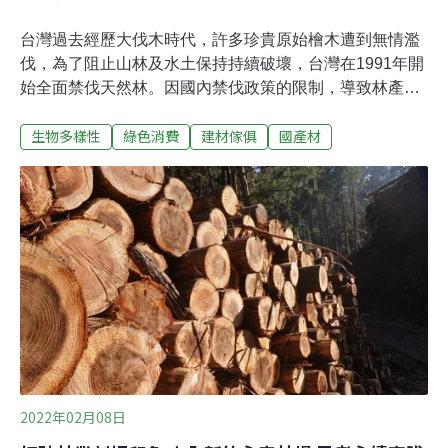
台灣過去經歷大伐木時代，許多珍貴原始檜木遭到無情濫
伐，為了阻止山林及水土保持持續破壞，台灣在1991年開
始全面禁伐天然林。因國內禁伐政策的限制，導致林產業
式微，即使我國每年對於木材的需求量高達600~700萬立
生物多樣性
綠色消費
建材傢俱
國產材
方公尺，但仍有99％的木材仰賴進口，國內木材自給率僅
1%。自禁伐政策上路後，我國除了疏伐及整理以外，已無
較大規模的伐材。不過林木屬於永續資源，許多老齡林還
是必須仰賴伐材工作才能順利汰換。此外，進口具備國際
永續標章認證的木材雖然是國際趨勢，但還是容易引進部
分來自熱帶雨林等非法來源的木材，而各國為了保護生
態，也逐漸緊縮木材出口，顯示維持國產材自給率已是勢
在必行。林業停滯30年再出發：從加工端重拾人才、邁向
精緻產業花蓮林管處轄區內有大面積的台灣杉及柳杉樹
林，每年疏伐後的木材量可供花蓮在地木材廠商使用無
虞，但禁伐後多倚賴進口木材滿足國內需求，導致林業生
產端停滯了將近30年，人才逐漸流失。出身
2022年02月08日