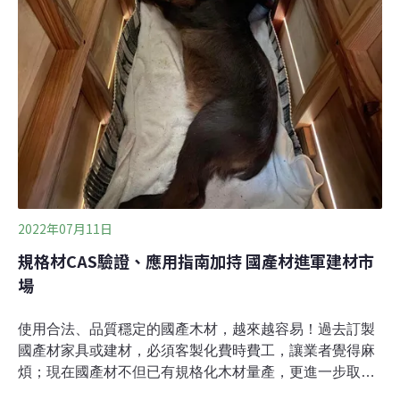
在3立方公尺的空間內，創作大型木構設施。經過第一輪
初賽，選出八隊進入決賽，在學校設計、裁切，再到雲科
大進行組裝，各校師生發揮創意，從結構設計、生活實
用，建造各類木構空間。
2022年07月11日
規格材CAS驗證、應用指南加持 國產材進軍建材市
場
使用合法、品質穩定的國產木材，越來越容易！過去訂製
國產材家具或建材，必須客製化費時費工，讓業者覺得麻
煩；現在國產材不但已有規格化木材量產，更進一步取得
台灣優良農產品「CAS」林產品驗證，不但即選即用而且