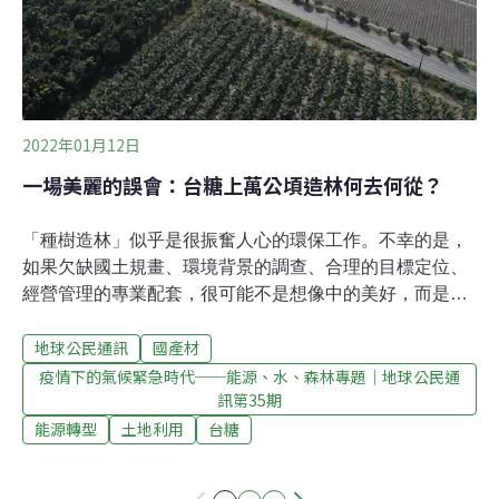
灣第一批負碳家具問世。介紹牌上，清楚標註負碳量，成
為消費者的減碳新選擇。不止家具能負碳，在南
2022年01月12日
一場美麗的誤會：台糖上萬公頃造林何去何從？
「種樹造林」似乎是很振奮人心的環保工作。不幸的是，
如果欠缺國土規畫、環境背景的調查、合理的目標定位、
經營管理的專業配套，很可能不是想像中的美好，而是一
連串資源的錯置，留給後人難以收拾的殘局。近日，台糖
地球公民通訊
國產材
平地造林因為要引入太陽光電計畫，「砍樹」發展「綠
能」，似乎成了另一個爭議的戰場。但這件事不應該淪為
疫情下的氣候緊急時代──能源、水、森林專題｜地球公民通
訊第35期
如此簡化的二元對立，必需先了解平地造林政策的歷史脈
胳及現況，做為討論的基礎。一場期限20年的森林夢，起
能源轉型
土地利用
台糖
頭欠考量、到期沒對策現有台糖農場的「樹海」，並非天
然林，而是台糖公司從1997年開始配合政府推動全民造林