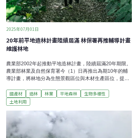
2025年07月01日
20年前平地造林計畫陸續屆滿 林保署再推輔導計畫
維護林地
農業部2002年起推動平地造林計畫，陸續屆滿20年期限。
農業部林業及自然保育署今（1）日再推出為期10年的輔
導計畫，將林地分為生態景觀區位與木材生產區位，提供
每年每公頃最高10萬元獎勵金，鼓勵造林戶繼續維持森林
國產材
造林
林業
平地森林
生物多樣性
維護管理。平地造林再續10年 分兩大類給予8~10萬元獎
金台灣加入世界貿易組織（WTO）後，因應國內農業生產
土地利用
結構變動，林保署（當時為林務局）自2002年起開辦為期
20年的「平地造林計畫」，鼓勵釋出的農地轉作造林，吸
引不少農地投入。隨著參加造林戶陸續屆滿20年，林保署
今（1）日召開記者會，介紹下一個為期10年的輔導計
畫，將分兩大區位，進行後續分流輔導，鼓勵維持林地。