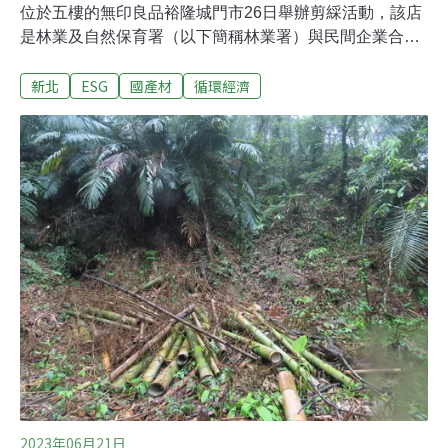
位於五樓的無印良品裕隆城門市26日舉辦剪綵活動，該店
是林業及自然保育署（以下簡稱林業署）與民間企業合作
建造的第一家國產建材裝修示範賣場，從裝修設計到店內
新北
ESG
國產材
循環經濟
產品，都配合友善環境和永續資源ESG方針。首座國產材
裝修示範賣場！ 林業署：「低碳商場」重大突破走入無印
良品裕隆城門市，大面的木牆、木樑，還有許多盆栽花
飾，一片綠意盎然。門市內的試衣間、貨架和桌椅使用的
都是台灣木材。林業署署長林華慶指出，有別於以往從日
本運來建材，無印良品首次透過林業署與在地木材廠合
作，門市裝潢都使用台灣木材，不但減少海運碳足跡，也
讓固碳量較高的木頭取代塑膠、水泥，成為打造室內空間
的新主角。台灣無印良品總經理吉田明裕表示，無印良品
不止要販售民眾生活所需，也要與在地連結，期待有更多
在地企業看到無印良品重視永續商機，並加入行列。林華
慶表示，林業署希望藉這次與無印良品的合作
2023年06月21日