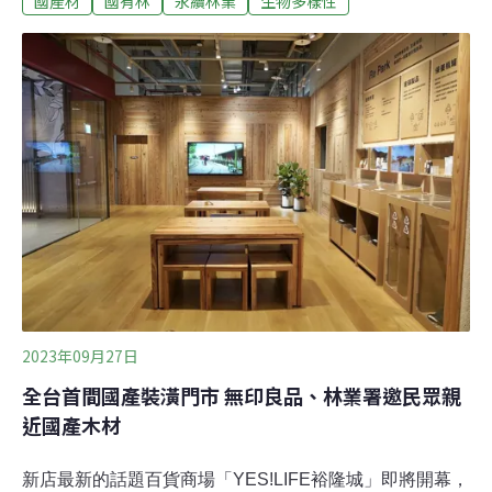
國產材
國有林
永續林業
生物多樣性
為。「你花錢買的木製品，生產過程沒有對不起任何人或
環境，就是FSC產品的精神了。」林保署長林華慶以此說
明FSC精神。成果發表會上，FSC亞太地區總監鄭燕莉、
前農委會主委曹啟鴻、林業試驗所代表等各界代表，特別
到場共同見證這一刻。引入FCS驗證 誓言負責任的經營管
理林保署保育企劃組長陳年晃表示，國有林指林保署經營
管理的國有林班地，包括天然林和人工林，但不包括租地
造林。我國自2018年定錨國有林撫育目標朝永續發展，5
年多來終於完成全區取得全球最客觀、嚴格的FSC驗證，
共近160萬公頃的認證林地，佔全國森林面積71.5%
2023年09月27日
全台首間國產裝潢門市 無印良品、林業署邀民眾親
近國產木材
新店最新的話題百貨商場「YES!LIFE裕隆城」即將開幕，