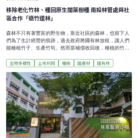
移除老化竹林、種回原生闊葉樹種 南投林管處與社
區合作「退竹還林」
森林不只有著豐富的野生物，靠近社區的森林，也留下人
們為了生計經營的痕跡，過去政府將國有林放租，讓人們
能種植竹子、生產竹筍。然而當補償收回後，種植的竹林
因無暇照顧而擴展、老化，發展出不利於森林生態的現
生物多樣性
土地利用
種樹
國產材
國有林
象。為了恢復森林生態系，南投林管處啟動「退竹還林」
計畫，移除老化的竹林，並攜手當地湖山水庫人文生態保
護協會，種回當地民眾記憶中的台灣低海拔闊葉樹種，與
社區共同涵養水質、強化水土保持。曾經為生計伐林種竹
如今為國土利益退竹還林「退竹還林」預定地編訂為「阿
里山事業區第73林班」，就在湖山水庫周邊林地，屬於
「水源涵養保安林」，南投林管處盤點17.84公頃，以六年
分區移除竹林，種回原生闊葉樹。最靠近此處的社區是雲
林縣斗六市湖山里檨仔坑，位處雲林縣與南投縣交界，雲
林縣湖山水庫人文生態保護協會即坐落湖山里檨仔坑。
「民國4、50年代，國民政府來台，退輔會放租林地給榮