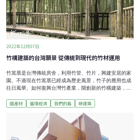
點，人潮眾多，過去多由林管處人員駐站提供諮詢服務，
帶領民眾認識在地林業和保育。今年隨著疫情結束，小棧
重新開幕，也開啟新的營運模式。今年屏東林管處正式委
託專業團隊進駐營運，透過公私合作，重新規劃空間進行
主題策展，也展售當地友善環境的山村產品。未來將舉辦
2022年12月07日
竹構建築的台灣願景 從傳統到現代的竹材運用
竹篙厝是台灣傳統房舍，利用竹管、竹片，興建安居的家
園。不過現在竹篙厝已經成為歷史風景，竹子的應用也成
往日風華。如何復興台灣竹產業，開創新的竹構建築，政
府與民間合作推動一項願景計畫。 台灣竹林總種植面積約
國產材
循環經濟
我們的島
綠建築
20萬公頃，其中麻竹、桂竹、孟宗竹、刺竹、長枝竹及綠
竹等六種，是重要的經濟竹種，過去從建築材料到生活器
物，都會利用。隨著塑膠、水泥等現代材料出現，取代竹
建構、竹製品，加上開放進口，台灣竹子的盛世已過。竹
林老化或轉種淺根作物 可能帶來土石災害台灣竹林大約種