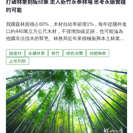
打破林業刻板印象 走入新竹永泰林場 思考永續實踐
的可能
我國森林面積占60%，木材自給率卻僅1%，每年從國外進
口約440萬立方公尺木材，不僅增加碳足跡，也可能淪為
他國非法伐木的幫兇。林務局近年來積極振興本土林業、
推動「國產材」，要在2027年將木材自給率提高到5%，
國產材
永續林業
新竹
綠色消費
休閒娛樂
但即便有了國產材溯源系統，不少消費者仍擔心，林業真
的不會破壞水土保持、影響生態環境嗎？環境資訊中心記
土地利用
者實地走訪新竹永泰林場，看見走過大半世紀、國內少數
的民營林場，如何反覆在植樹與砍樹之間，讓林場生態不
斷循環再生，實踐減碳的永續林業。身處在新竹五峰鄉海
拔1200公尺的高山中，走進蓊鬱的森林，眼前的柳杉林拔
地而起，每一棵都筆直的高聳入雲。陽光透過枝葉的間隙
竄出，斑斕樹影隨風靈動，可以聞到樹幹上潮濕、寒冷的
苔蘚氣息，張耳細聽，不遠處傳來「繩嗯～繩嗯～」鋸木
聲響，樹木一棵接著一棵倒下······。等等！先別急著報
警，這可不是什麼山老鼠在盜採林木，而是永泰林業正在
「皆伐」。在這片生長超過20年