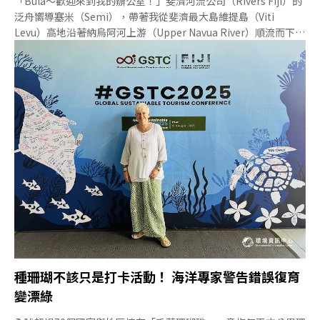
「Bula～歡迎來到我的辦公室！」斐濟河流公司（Rivers Fiji）的
泛舟嚮導塞米（Semi），帶著我從斐濟最大島維提島（Viti
Levu）高地沿著納烏阿河上游（Upper Navua River）順流而下，
它被譽為「伊甸園之河」，孕育數十種斐濟特有生物，也曾被《國
家地理旅遊者》（National Geographic Traveller）選為「一生
必去50大行程」！20多年前，斐濟河流公司與當地村莊合作發展
生態旅遊，改善了原住民部落的生活，讓這河谷成為斐濟首座國際
重要濕地，並阻止伐木業在河岸開發。如今，每年僅接待約4500
名遊客，全球少見民間成功以自然保育為核心的觀光治理模式，守
護了這條流域的原始生態與文化。美國知名紀錄片導演麥克布萊德
（Pete McBride）十年前記錄納烏阿河上游風貌，Rivers Fiji十年
如一日的保育堅持，才能維持美景依舊！影片來源：OARS 守護斐
濟
種珊瑚不該只是打卡活動！ 海洋專家警告錯誤復育
變漂綠