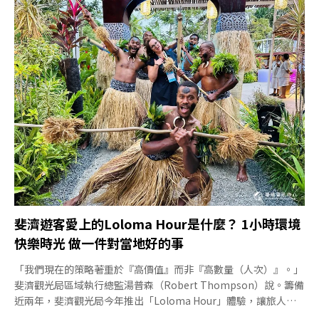
笑說：「郵輪不再專屬於新婚夫婦或銀髮族。」然而，在旅遊熱潮
背後，郵輪高碳排與高污染問題仍待解決，為觀光產業的永續轉型
帶來挑戰。國際郵輪協會（CLIA，Cruise Lines International
Association）是全球最大的郵輪行業貿易協會，大多數郵輪公司
都是其會員。卡茲在GSTC2025全球永續旅遊論壇上分享郵輪旅遊
最新趨勢時指出，郵輪業雖僅占全球旅遊業不到2%，卻每年為各
旅遊目的地貢獻超過1680億美元（約新台幣5.15兆）經濟產值，
創造160萬個就業機會。其中，加勒比海是全球最熱門的郵輪航
線，歐洲居次。台灣近年也積極發展郵輪旅遊
斐濟遊客愛上的Loloma Hour是什麼？ 1小時環境
快樂時光 做一件對當地好的事
「我們現在的策略著重於『高價值』而非『高數量（人次）』。」
斐濟觀光局區域執行總監湯普森（Robert Thompson）說。籌備
近兩年，斐濟觀光局今年推出「Loloma Hour」體驗，讓旅人花1
小時，做一件對當地環境或文化友善的事，以提高遊客對永續旅遊