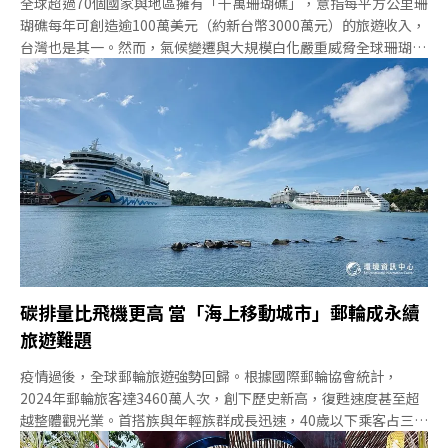
全球超過70個國家與地區擁有「千萬珊瑚礁」，意指每平方公里珊
瑚礁每年可創造逾100萬美元（約新台幣3000萬元）的旅遊收入，
台灣也是其一。然而，氣候變遷與大規模白化嚴重威脅全球珊瑚礁
生態，促使珊瑚復育成為全球熱潮。斐濟早在20多年前便開始嘗試
人工種植珊瑚，隨著觀光業蓬勃發展，珊瑚復育成為斐濟觀光局推
動永續旅遊的重點項目之一。然而，斐濟海洋永續專家塞克斯
（Helen Sykes）在GSTC2025全球永續旅遊論壇上警示，缺乏科
學依據與長期監測的復育行動，恐淪為觀光業者的漂綠手段。斐
濟：珊瑚復育、海洋觀光重鎮塞克斯是最早在斐濟推動珊瑚復育的
人之一，她是海洋生態顧問公司（Marine Ecology Consulting）
的創辦人。1996年起常駐斐濟，兼具潛水與觀光實務經驗，並結
合自然科學研究，是珊瑚礁體檢（Reef Check）及全球珊瑚礁監
測網（Global Coral Reef Moni
碳排量比飛機更高 當「海上移動城市」郵輪成永續
旅遊難題
疫情過後，全球郵輪旅遊強勢回歸。根據國際郵輪協會統計，
2024年郵輪旅客達3460萬人次，創下歷史新高，復甦速度甚至超
越整體觀光業。首搭族與年輕族群成長迅速，40歲以下乘客占三分
之一。國際郵輪協會澳大拉西亞分會執行董事卡茲（Joel Katz）