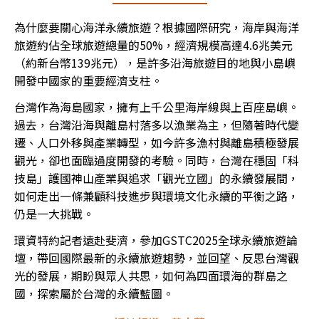
為什麼要關心海洋永續旅遊？根據國際研究，海岸與海洋
旅遊約佔全球旅遊總量的50%，經濟規模高達4.6兆美元
（約新台幣139兆元），是許多沿海旅遊目的地與小島嶼
開發中國家的重要經濟支柱。
台灣作為海島國家，擁有上千公里海岸線與上百座島嶼。
過去，台灣沿海與離島村落多以漁業為主，但隨著時代變
遷、人口外移與產業轉型，如今許多漁村與離島積極發展
觀光，卻也面臨過度開發的考驗。同時，台灣在穩固「科
技島」護國神山產業與追求「觀光立國」的永續發展間，
如何走出一條兼顧科技進步與環境文化永續的平衡之路，
仍是一大挑戰。
環資特約記者遠赴斐濟，參加GSTC2025全球永續旅遊論
壇，帶回國際最新的永續旅遊趨勢，並回望、反思台灣觀
光的發展，期盼與眾人共思，如何為四面環海的群島之
國，探索屬於台灣的永續藍圖。