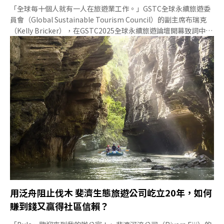
「全球每十個人就有一人在旅遊業工作。」GSTC全球永續旅遊委
員會（Global Sustainable Tourism Council）的副主席布瑞克
（Kelly Bricker），在GSTC2025全球永續旅遊論壇開幕致詞中表
示，旅遊業已全面復甦，規模甚至超越疫情前；但布瑞克提出反
思：衡量觀光發展是否成功，不應只看到遊客人數或經濟數字的成
長，而應回歸思考更深層的價值，例如：健康的珊瑚礁、具備韌性
的社區，以及能夠蓬勃發展、非勉強求存的文化，「我們應重塑旅
遊業的角色，讓旅遊業成為修復的行動，而不是一個掠奪性的產
業」。〈重新定義旅行：以人與地球為本的旅遊〉由GSTC與
CWP（Content With Purpose，公司名字的直譯為「有目標的內
容」）合作製作，集結六大洲27國／地區實踐永續旅遊故事。影片
來源：GSTC提供 GSTC2025全球永續旅遊論壇今年在斐濟舉辦，
8月5日至8日間，來自
用泛舟阻止伐木 斐濟生態旅遊公司屹立20年，如何
賺到錢又贏得社區信賴？