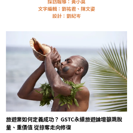
採訪報導：黃小莫
文字編輯：劉祐君、陳文姿
設計：劉紀岑
旅遊業如何定義成功？ GSTC永續旅遊論壇籲跳脫
量、重價值 從掠奪走向修復